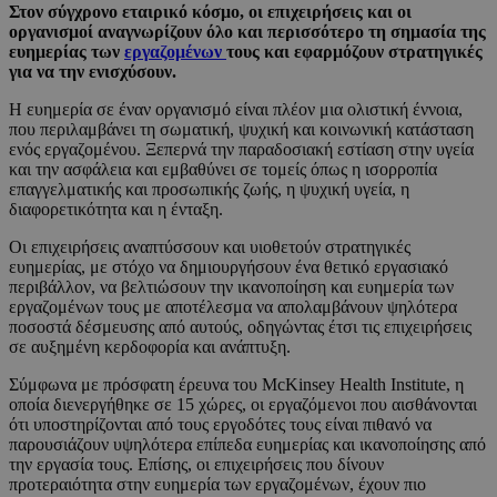
Στον σύγχρονο εταιρικό κόσμο, οι επιχειρήσεις και οι
οργανισμοί αναγνωρίζουν όλο και περισσότερο τη σημασία της
ευημερίας των
εργαζομένων
τους και εφαρμόζουν στρατηγικές
για να την ενισχύσουν.
Η ευημερία σε έναν οργανισμό είναι πλέον μια ολιστική έννοια,
που περιλαμβάνει τη σωματική, ψυχική και κοινωνική κατάσταση
ενός εργαζομένου. Ξεπερνά την παραδοσιακή εστίαση στην υγεία
και την ασφάλεια και εμβαθύνει σε τομείς όπως η ισορροπία
επαγγελματικής και προσωπικής ζωής, η ψυχική υγεία, η
διαφορετικότητα και η ένταξη.
Οι επιχειρήσεις αναπτύσσουν και υιοθετούν στρατηγικές
ευημερίας, με στόχο να δημιουργήσουν ένα θετικό εργασιακό
περιβάλλον, να βελτιώσουν την ικανοποίηση και ευημερία των
εργαζομένων τους με αποτέλεσμα να απολαμβάνουν ψηλότερα
ποσοστά δέσμευσης από αυτούς, οδηγώντας έτσι τις επιχειρήσεις
σε αυξημένη κερδοφορία και ανάπτυξη.
Σύμφωνα με πρόσφατη έρευνα του McKinsey Health Institute, η
οποία διενεργήθηκε σε 15 χώρες, οι εργαζόμενοι που αισθάνονται
ότι υποστηρίζονται από τους εργοδότες τους είναι πιθανό να
παρουσιάζουν υψηλότερα επίπεδα ευημερίας και ικανοποίησης από
την εργασία τους. Επίσης, οι επιχειρήσεις που δίνουν
προτεραιότητα στην ευημερία των εργαζομένων, έχουν πιο