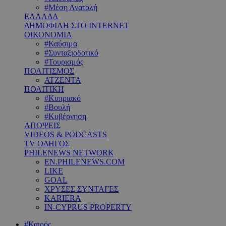
#Μέση Ανατολή
ΕΛΛΑΔΑ
ΔΗΜΟΦΙΛΗ ΣΤΟ INTERNET
ΟΙΚΟΝΟΜΙΑ
#Καύσιμα
#Συνταξιοδοτικό
#Τουρισμός
ΠΟΛΙΤΙΣΜΟΣ
ΑΤΖΕΝΤΑ
ΠΟΛΙΤΙΚΗ
#Κυπριακό
#Βουλή
#Κυβέρνηση
ΑΠΟΨΕΙΣ
VIDEOS & PODCASTS
TV ΟΔΗΓΟΣ
PHILENEWS NETWORK
EN.PHILENEWS.COM
LIKE
GOAL
ΧΡΥΣΕΣ ΣΥΝΤΑΓΕΣ
KARIERA
IN-CYPRUS PROPERTY
#Καιρός