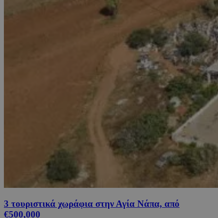
3 τουριστικά χωράφια στην Αγία Νάπα, από
€500,000