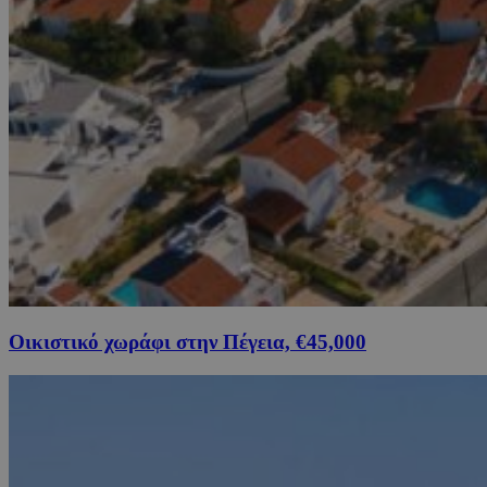
Οικιστικό χωράφι στην Πέγεια, €45,000