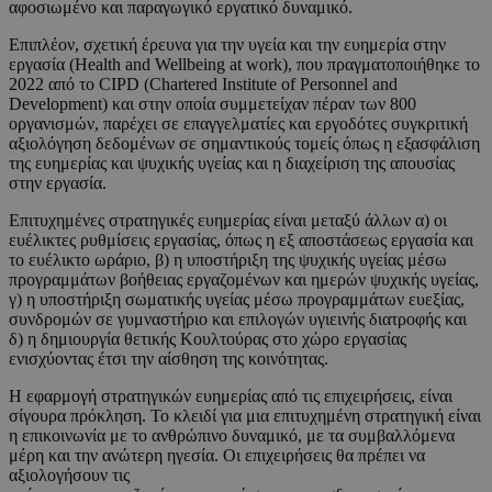
αφοσιωμένο και παραγωγικό εργατικό δυναμικό.
Επιπλέον, σχετική έρευνα για την υγεία και την ευημερία στην
εργασία (Health and Wellbeing at work), που πραγματοποιήθηκε το
2022 από το CIPD (Chartered Institute of Personnel and
Development) και στην οποία συμμετείχαν πέραν των 800
οργανισμών, παρέχει σε επαγγελματίες και εργοδότες συγκριτική
αξιολόγηση δεδομένων σε σημαντικούς τομείς όπως η εξασφάλιση
της ευημερίας και ψυχικής υγείας και η διαχείριση της απουσίας
στην εργασία.
Επιτυχημένες στρατηγικές ευημερίας είναι μεταξύ άλλων α) οι
ευέλικτες ρυθμίσεις εργασίας, όπως η εξ αποστάσεως εργασία και
το ευέλικτο ωράριο, β) η υποστήριξη της ψυχικής υγείας μέσω
προγραμμάτων βοήθειας εργαζομένων και ημερών ψυχικής υγείας,
γ) η υποστήριξη σωματικής υγείας μέσω προγραμμάτων ευεξίας,
συνδρομών σε γυμναστήριο και επιλογών υγιεινής διατροφής και
δ) η δημιουργία θετικής Κουλτούρας στο χώρο εργασίας
ενισχύοντας έτσι την αίσθηση της κοινότητας.
Η εφαρμογή στρατηγικών ευημερίας από τις επιχειρήσεις, είναι
σίγουρα πρόκληση. Το κλειδί για μια επιτυχημένη στρατηγική είναι
η επικοινωνία με το ανθρώπινο δυναμικό, με τα συμβαλλόμενα
μέρη και την ανώτερη ηγεσία. Οι επιχειρήσεις θα πρέπει να
αξιολογήσουν τις