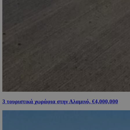
3 τουριστικά χωράφια στην Αλαμινό, €4,000,000