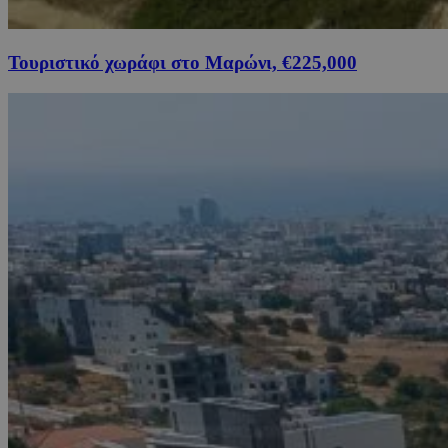
Τουριστικό χωράφι στο Μαρώνι, €225,000