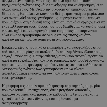
ανάγκες των εργαζομένων τους, ώστε να προσδιοριστούν οι
πραγματικές ανάγκες της κάθε επιχείρησης και να δημιουργηθεί το
πλάνο ευημερίας. Με στόχο την οικοδόμηση εμπιστοσύνης και
δέσμευσης θα πρέπει να κοινοποιηθεί η στρατηγική ευημερίας που
έχει αναπτυχθεί στους εργαζομένους, περιγράφοντας τις παροχές
που θα έχουν στη διάθεσή τους. Είναι σημαντικό οι εργαζόμενοι να
εκμεταλλεύονται τους πόρους που τους διατίθενται και αυτό μπορεί
να επιτευχθεί όταν τα προγράμματα ευημερίας που παρέχονται
είναι εύκολα προσβάσιμα σε όλους καθώς επίσης και όταν
παρέχονται κίνητρα για συμμετοχή στα προγράμματα.
Επιπλέον, είναι σημαντικό οι επιχειρήσεις να διασφαλίζουν ότι οι
πολιτικές ευημερίας που ακολουθούν περιλαμβάνουν όλους τους
εργαζόμενους τους. Για την επίτευξη αυτού του σκοπού, πρέπει να
παρέχεται ευελιξία στις πολιτικές ευημερίας που προσφέρονται, να
προσφέρονται σειρές προγραμμάτων ούτως ώστε να καλύπτονται
διαφορετικές ανάγκες των εργαζομένων και να γίνεται
αποτελεσματική επικοινωνία των πολιτικών αυτών, προς όλους
τους εργαζόμενους.
Η μέτρηση της αποτελεσματικότητας της στρατηγικής ευημερίας
που ακολουθεί μια επιχείρηση, όπως μετρήσεις απουσιών,
παραγωγικότητας κ.α., μπορεί να καθορίσει τι λειτουργεί και τι
χρειάζεται βελτίωση, δίνοντας έτσι τη δυνατότητα
αναπροσαρμογής.