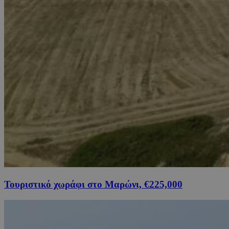
Τουριστικό χωράφι στο Μαρώνι, €225,000