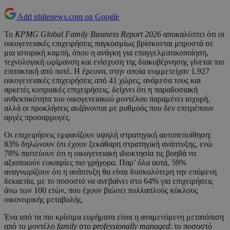
Add philenews.com on Google
Το
KPMG Global Family Business Report 2026
αποκαλύπτει ότι οι
οικογενειακές επιχειρήσεις παγκοσμίως βρίσκονται μπροστά σε
μια ιστορική καμπή, όπου η ανάγκη για επαγγελματικοποίηση,
τεχνολογική ωρίμανση και ενίσχυση της διακυβέρνησης γίνεται πιο
επιτακτική από ποτέ. Η έρευνα, στην οποία συμμετείχαν 1.927
οικογενειακές επιχειρήσεις από 41 χώρες, ανάμεσα τους και
αρκετές κυπριακές επιχειρήσεις, δείχνει ότι η παραδοσιακή
ανθεκτικότητα του οικογενειακού μοντέλου παραμένει ισχυρή,
αλλά οι προκλήσεις αυξάνονται με ρυθμούς που δεν επιτρέπουν
αργές προσαρμογές.
Οι επιχειρήσεις εμφανίζουν υψηλή στρατηγική αυτοπεποίθηση:
83% δηλώνουν ότι έχουν ξεκάθαρη στρατηγική ανάπτυξης, ενώ
78% πιστεύουν ότι η οικογενειακή ιδιοκτησία τις βοηθά να
αξιοποιούν ευκαιρίες πιο γρήγορα. Παρ’ όλα αυτά, 59%
αναγνωρίζουν ότι η ανάπτυξη θα είναι δυσκολότερη την επόμενη
δεκαετία, με το ποσοστό να ανεβαίνει στο 64% για επιχειρήσεις
άνω των 100 ετών, που έχουν βιώσει πολλαπλούς κύκλους
οικονομικής μεταβολής.
Ένα από τα πιο κρίσιμα ευρήματα είναι η αναμενόμενη μετατόπιση
από το μοντέλο
family
στο
professionally managed
: το ποσοστό