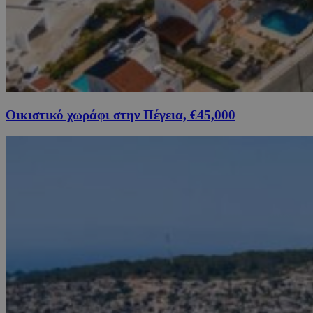
Οικιστικό χωράφι στην Πέγεια, €45,000