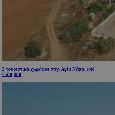
3 τουριστικά χωράφια στην Αγία Νάπα, από
€500,000