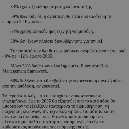
∙ 83% έχουν ξεκάθαρη στρατηγική ανάπτυξης.
∙ 59% θεωρούν ότι η ανάπτυξη θα είναι δυσκολότερη τα
επόμενα 5-10 χρόνια.
∙ 64% χρησιμοποιούν ήδη τεχνητή νοημοσύνη.
∙ 38% δεν έχουν πλαίσιο διακυβέρνησης για την AI.
∙ Το ποσοστό των
family
επιχειρήσεων αναμένεται να πέσει από
49% σε ~12% έως το 2035.
∙ Μόνο 33% διαθέτουν ολοκληρωμένο Enterprise Risk
Management framework.
∙ 66% δηλώνουν ότι θα έβαζαν την οικογενειακή συνοχή πάνω
από την απόδοση, αν χρειαστεί.
Το report καταλήγει ότι η επιτυχία των οικογενειακών
επιχειρήσεων έως το 2035 θα εξαρτηθεί από το κατά πόσο θα
μπορέσουν να εξελίξουν ταυτόχρονα τη διακυβέρνηση, τη
διαχείριση κινδύνων, την τεχνολογική τους ετοιμότητα και το
μοντέλο λειτουργίας τους. Η ανθεκτικότητα παραμένει
πλεονέκτημα, αλλά η ταχύτητα προσαρμογής θα είναι ο
καθοριστικός παράγοντας της επόμενης εποχής.