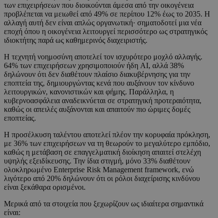
των επιχειρήσεων που διοικούνται άμεσα από την οικογένεια
προβλέπεται να μειωθεί από 49% σε περίπου 12% έως το 2035. Η
αλλαγή αυτή δεν είναι απλώς οργανωτική· σηματοδοτεί μια νέα
εποχή όπου η οικογένεια λειτουργεί περισσότερο ως στρατηγικός
ιδιοκτήτης παρά ως καθημερινός διαχειριστής.
Η τεχνητή νοημοσύνη αποτελεί τον ισχυρότερο μοχλό αλλαγής.
64% των επιχειρήσεων χρησιμοποιούν ήδη AI, αλλά 38%
δηλώνουν ότι δεν διαθέτουν πλαίσιο διακυβέρνησης για την
εποπτεία της, δημιουργώντας κενά που αυξάνουν τον κίνδυνο
λειτουργικών, κανονιστικών και φήμης. Παράλληλα, η
κυβερνοασφάλεια αναδεικνύεται σε στρατηγική προτεραιότητα,
καθώς οι απειλές αυξάνονται και απαιτούν πιο ώριμες δομές
εποπτείας.
Η προσέλκυση ταλέντου αποτελεί πλέον την κορυφαία πρόκληση,
με 36% των επιχειρήσεων να τη θεωρούν το μεγαλύτερο εμπόδιο,
καθώς η μετάβαση σε επαγγελματική διοίκηση απαιτεί στελέχη
υψηλής εξειδίκευσης. Την ίδια στιγμή, μόνο 33% διαθέτουν
ολοκληρωμένο Enterprise Risk Management framework, ενώ
λιγότερο από 20% δηλώνουν ότι οι ρόλοι διαχείρισης κινδύνου
είναι ξεκάθαρα ορισμένοι.
Μερικά από τα στοιχεία που ξεχωρίζουν ως ιδιαίτερα σημαντικά
είναι: