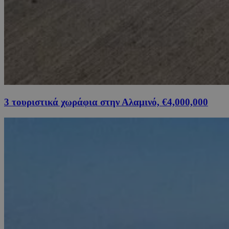
3 τουριστικά χωράφια στην Αλαμινό, €4,000,000