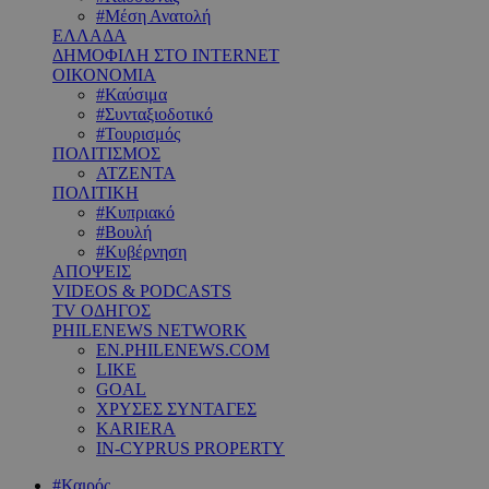
#Μέση Ανατολή
ΕΛΛΑΔΑ
ΔΗΜΟΦΙΛΗ ΣΤΟ INTERNET
ΟΙΚΟΝΟΜΙΑ
#Καύσιμα
#Συνταξιοδοτικό
#Τουρισμός
ΠΟΛΙΤΙΣΜΟΣ
ΑΤΖΕΝΤΑ
ΠΟΛΙΤΙΚΗ
#Κυπριακό
#Βουλή
#Κυβέρνηση
ΑΠΟΨΕΙΣ
VIDEOS & PODCASTS
TV ΟΔΗΓΟΣ
PHILENEWS NETWORK
EN.PHILENEWS.COM
LIKE
GOAL
ΧΡΥΣΕΣ ΣΥΝΤΑΓΕΣ
KARIERA
IN-CYPRUS PROPERTY
#Καιρός