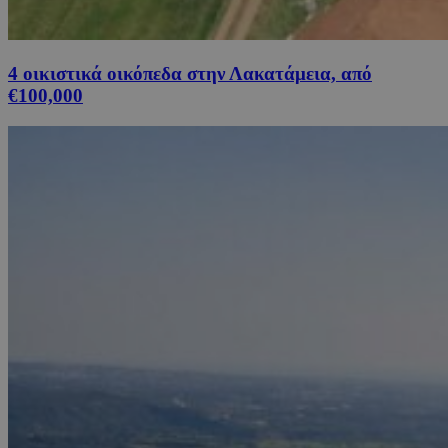
4 οικιστικά οικόπεδα στην Λακατάμεια, από
€100,000