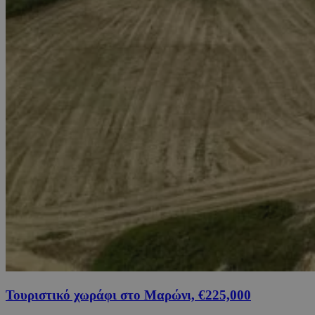
Τουριστικό χωράφι στο Μαρώνι, €225,000