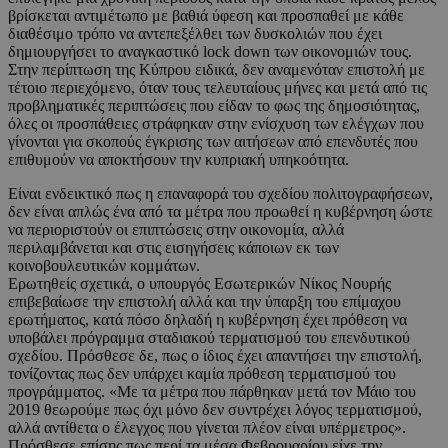
βρίσκεται αντιμέτωπο με βαθιά ύφεση και προσπαθεί με κάθε
διαθέσιμο τρόπο να αντεπεξέλθει των δυσκολιών που έχει
δημιουργήσει το αναγκαστικό lock down των οικονομιών τους.
Στην περίπτωση της Κύπρου ειδικά, δεν αναμενόταν επιστολή με
τέτοιο περιεχόμενο, όταν τους τελευταίους μήνες και μετά από τις
προβληματικές περιπτώσεις που είδαν το φως της δημοσιότητας,
όλες οι προσπάθειες στράφηκαν στην ενίσχυση των ελέγχων που
γίνονται για σκοπούς έγκρισης των αιτήσεων από επενδυτές που
επιθυμούν να αποκτήσουν την κυπριακή υπηκοότητα.
Είναι ενδεικτικό πως η επαναφορά του σχεδίου πολιτογραφήσεων,
δεν είναι απλώς ένα από τα μέτρα που προωθεί η κυβέρνηση ώστε
να περιοριστούν οι επιπτώσεις στην οικονομία, αλλά
περιλαμβάνεται και στις εισηγήσεις κάποιων εκ των
κοινοβουλευτικών κομμάτων.
Ερωτηθείς σχετικά, ο υπουργός Εσωτερικών Νίκος Νουρής
επιβεβαίωσε την επιστολή αλλά και την ύπαρξη του επίμαχου
ερωτήματος, κατά πόσο δηλαδή η κυβέρνηση έχει πρόθεση να
υποβάλει πρόγραμμα σταδιακού τερματισμού του επενδυτικού
σχεδίου. Πρόσθεσε δε, πως ο ίδιος έχει απαντήσει την επιστολή,
τονίζοντας πως δεν υπάρχει καμία πρόθεση τερματισμού του
προγράμματος. «Με τα μέτρα που πάρθηκαν μετά τον Μάιο του
2019 θεωρούμε πως όχι μόνο δεν συντρέχει λόγος τερματισμού,
αλλά αντίθετα ο έλεγχος που γίνεται πλέον είναι υπέρμετρος».
Πρόσθεσε επίσης πως περί τα μέσα Φεβρουαρίου είχε την