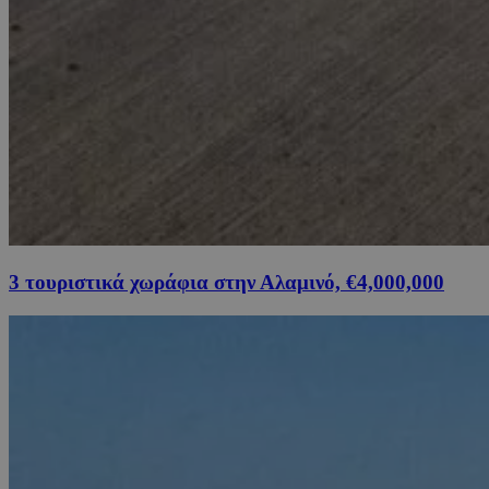
3 τουριστικά χωράφια στην Αλαμινό, €4,000,000