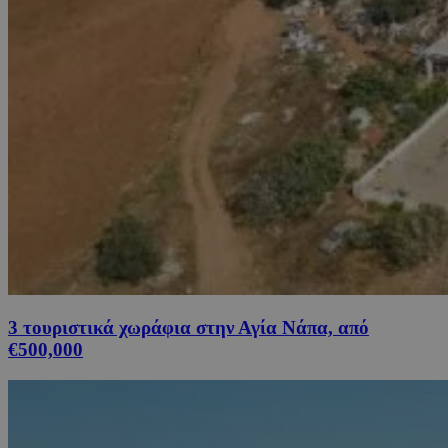
3 τουριστικά χωράφια στην Αγία Νάπα, από
€500,000