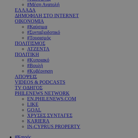
#Μέση Ανατολή
ΕΛΛΑΔΑ
ΔΗΜΟΦΙΛΗ ΣΤΟ INTERNET
ΟΙΚΟΝΟΜΙΑ
#Καύσιμα
#Συνταξιοδοτικό
#Τουρισμός
ΠΟΛΙΤΙΣΜΟΣ
ΑΤΖΕΝΤΑ
ΠΟΛΙΤΙΚΗ
#Κυπριακό
#Βουλή
#Κυβέρνηση
ΑΠΟΨΕΙΣ
VIDEOS & PODCASTS
TV ΟΔΗΓΟΣ
PHILENEWS NETWORK
EN.PHILENEWS.COM
LIKE
GOAL
ΧΡΥΣΕΣ ΣΥΝΤΑΓΕΣ
KARIERA
IN-CYPRUS PROPERTY
#Καιρός