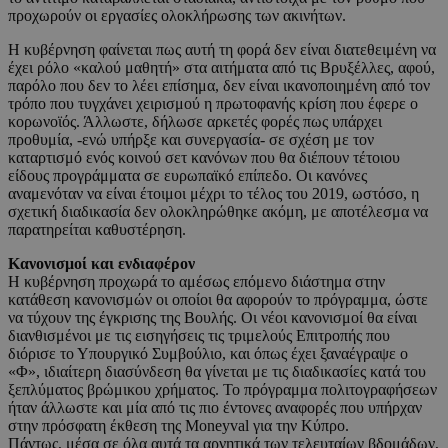
προχωρούν οι εργασίες ολοκλήρωσης των ακινήτων.
Η κυβέρνηση φαίνεται πως αυτή τη φορά δεν είναι διατεθειμένη να
έχει ρόλο «καλού μαθητή» στα αιτήματα από τις Βρυξέλλες, αφού,
παρόλο που δεν το λέει επίσημα, δεν είναι ικανοποιημένη από τον
τρόπο που τυγχάνει χειρισμού η πρωτοφανής κρίση που έφερε ο
κορωνοϊός. Άλλωστε, δήλωσε αρκετές φορές πως υπάρχει
προθυμία, -ενώ υπήρξε και συνεργασία- σε σχέση με τον
καταρτισμό ενός κοινού σετ κανόνων που θα διέπουν τέτοιου
είδους προγράμματα σε ευρωπαϊκό επίπεδο. Οι κανόνες
αναμενόταν να είναι έτοιμοι μέχρι το τέλος του 2019, ωστόσο, η
σχετική διαδικασία δεν ολοκληρώθηκε ακόμη, με αποτέλεσμα να
παρατηρείται καθυστέρηση.
Κανονισμοί και ενδιαφέρον
Η κυβέρνηση προχωρά το αμέσως επόμενο διάστημα στην
κατάθεση κανονισμών οι οποίοι θα αφορούν το πρόγραμμα, ώστε
να τύχουν της έγκρισης της Βουλής. Οι νέοι κανονισμοί θα είναι
διανθισμένοι με τις εισηγήσεις τις τριμελούς Επιτροπής που
διόρισε το Υπουργικό Συμβούλιο, και όπως έχει ξαναέγραψε ο
«Φ», ιδιαίτερη διασύνδεση θα γίνεται με τις διαδικασίες κατά του
ξεπλύματος βρώμικου χρήματος. Το πρόγραμμα πολιτογραφήσεων
ήταν άλλωστε και μία από τις πιο έντονες αναφορές που υπήρχαν
στην πρόσφατη έκθεση της Moneyval για την Κύπρο.
Πάντως, μέσα σε όλα αυτά τα αρνητικά των τελευταίων βδομάδων,