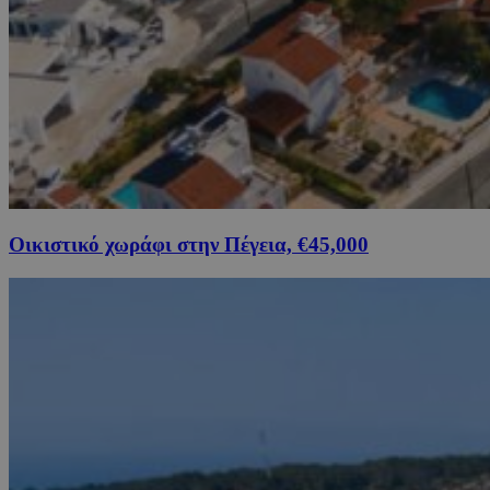
Οικιστικό χωράφι στην Πέγεια, €45,000