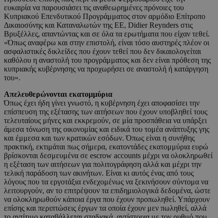
ευκαιρία να παρουσιάσει τις αναθεωρημένες πρόνοιες του
Κυπριακού Επενδυτικού Προγράμματος στον αρμόδιο Επίτροπο
Δικαιοσύνης και Καταναλωτών της ΕΕ, Didier Reynders στις
Βρυξέλλες, απαντώντας και σε όλα τα ερωτήματα που είχαν τεθεί.
«Όπως αναφέρω και στην επιστολή, είναι τόσο αυστηρές πλέον οι
ασφαλιστικές δικλείδες που έχουν τεθεί που δεν δικαιολογείται
καθόλου η αναστολή του προγράμματος και δεν είναι πρόθεση της
κυπριακής κυβέρνησης να προχωρήσει σε αναστολή ή κατάργηση
του».
Απελευθερώνονται εκατομμύρια
Όπως έχει ήδη γίνει γνωστό, η κυβέρνηση έχει αποφασίσει την
επίσπευση της εξέτασης των αιτήσεων που έχουν υποβληθεί τους
τελευταίους μήνες και εκκρεμούν, σε μία προσπάθεια να υπάρξει
άμεσα τόνωση της οικονομίας και ειδικά του τομέα ανάπτυξης γης
και έμμεσα και των κρατικών εσόδων. Όπως είναι η συνήθης
πρακτική, εκτιμάται πως σήμερα, εκατοντάδες εκατομμύρια ευρώ
βρίσκονται δεσμευμένα σε escrow accounts μέχρι να ολοκληρωθεί
η εξέταση των αιτήσεων για πολιτογράφηση αλλά και μέχρι την
τελική παράδοση των ακινήτων. Είναι κι αυτός ένας από τους
λόγους που τα εργοτάξια ενδεχομένως να ξεκινήσουν σύντομα να
λειτουργούν, αν το επιτρέψουν τα επιδημιολογικά δεδομένα, ώστε
να ολοκληρωθούν κάποια έργα που έχουν προπωληθεί. Υπάρχουν
επίσης και περιπτώσεις έργων τα οποία έχουν μεν πωληθεί, αλλά
το αντίτιμο καταβάλλεται σταδιακά, αντίστοιχα με τον ρυθμό που