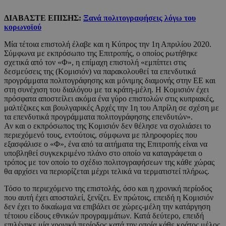
ΔΙΑΒΑΣΤΕ ΕΠΙΣΗΣ:
Ξανά πολιτογραφήσεις λόγω του
κορωνοϊού
Μία τέτοια επιστολή έλαβε και η Κύπρος την 1η Απριλίου 2020.
Σύμφωνα με εκπρόσωπο της Επιτροπής, ο οποίος ρωτήθηκε
σχετικά από τον «Φ», η επίμαχη επιστολή «εμπίπτει στις
δεσμεύσεις της (Κομισιόν) να παρακολουθεί τα επενδυτικά
προγράμματα πολιτογράφησης και μόνιμης διαμονής στην ΕΕ και
στη συνέχιση του διαλόγου με τα κράτη-μέλη. Η Κομισιόν έχει
πρόσφατα αποστείλει ακόμα ένα γύρο επιστολών στις κυπριακές,
μαλτέζικες και βουλγαρικές Αρχές την 1η του Απρίλη σε σχέση με
τα επενδυτικά προγράμματα πολιτογράφησης επενδυτών».
Αν και ο εκπρόσωπος της Κομισιόν δεν θέλησε να σχολιάσει το
περιεχόμενό τους, εντούτοις, σύμφωνα με πληροφορίες που
εξασφάλισε ο «Φ», ένα από τα αιτήματα της Επιτροπής είναι να
υποβληθεί συγκεκριμένο πλάνο στο οποίο να καταγράφεται ο
τρόπος με τον οποίο το σχέδιο πολιτογραφήσεων της κάθε χώρας
θα αρχίσει να περιορίζεται μέχρι τελικά να τερματιστεί πλήρως.
Τόσο το περιεχόμενο της επιστολής, όσο και η χρονική περίοδος
που αυτή έχει αποσταλεί, ξενίζει. Εν πρώτοις, επειδή η Κομισιόν
δεν έχει το δικαίωμα να επιβάλει σε χώρες-μέλη την κατάργηση
τέτοιου είδους εθνικών προγραμμάτων. Κατά δεύτερο, επειδή
επιλέγηκε μία χρονική περίοδος κατά την οποία κάθε κράτος μέλος