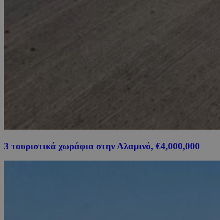
3 τουριστικά χωράφια στην Αλαμινό, €4,000,000