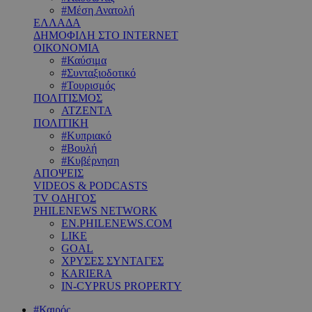
#Μέση Ανατολή
ΕΛΛΑΔΑ
ΔΗΜΟΦΙΛΗ ΣΤΟ INTERNET
ΟΙΚΟΝΟΜΙΑ
#Καύσιμα
#Συνταξιοδοτικό
#Τουρισμός
ΠΟΛΙΤΙΣΜΟΣ
ΑΤΖΕΝΤΑ
ΠΟΛΙΤΙΚΗ
#Κυπριακό
#Βουλή
#Κυβέρνηση
ΑΠΟΨΕΙΣ
VIDEOS & PODCASTS
TV ΟΔΗΓΟΣ
PHILENEWS NETWORK
EN.PHILENEWS.COM
LIKE
GOAL
ΧΡΥΣΕΣ ΣΥΝΤΑΓΕΣ
KARIERA
IN-CYPRUS PROPERTY
#Καιρός