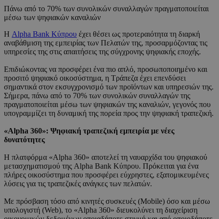
Πάνω από το 70% των συνολικών συναλλαγών πραγματοποιείται
μέσω των ψηφιακών καναλιών
Η
Alpha Bank Κύπρου
έχει θέσει ως προτεραιότητα τη διαρκή
αναβάθμιση της εμπειρίας των Πελατών της, προσαρμόζοντας τις
υπηρεσίες της στις απαιτήσεις της σύγχρονης ψηφιακής εποχής.
Επιδιώκοντας να προσφέρει ένα πιο απλό, προσωποποιημένο και
προσιτό ψηφιακό οικοσύστημα, η Τράπεζα έχει επενδύσει
σημαντικά στον εκσυγχρονισμό των προϊόντων και υπηρεσιών της.
Σήμερα, πάνω από το 70% των συνολικών συναλλαγών της
πραγματοποιείται μέσω των ψηφιακών της καναλιών, γεγονός που
υπογραμμίζει τη δυναμική της πορεία προς την ψηφιακή τραπεζική.
«Alpha 360»: Ψηφιακή τραπεζική εμπειρία με νέες
δυνατότητες
Η πλατφόρμα «Alpha 360» αποτελεί τη ναυαρχίδα του ψηφιακού
μετασχηματισμού της Alpha Bank Κύπρου. Πρόκειται για ένα
πλήρες οικοσύστημα που προσφέρει εύχρηστες, εξατομικευμένες
λύσεις για τις τραπεζικές ανάγκες των πελατών.
Με πρόσβαση τόσο από κινητές συσκευές (Mobile) όσο και μέσω
υπολογιστή (Web), το «Alpha 360» διευκολύνει τη διαχείριση
οικονομικών δεδομένων οποιαδήποτε στιγμή και από οποιοδήποτε