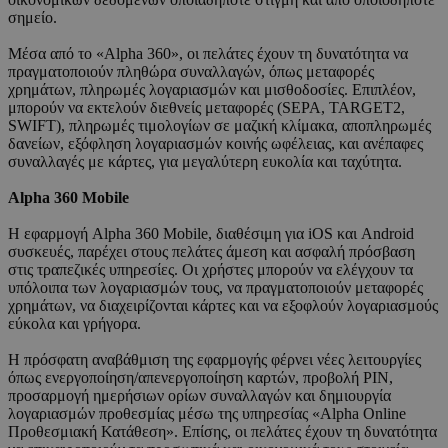
σημείο.
Μέσα από το «Alpha 360», οι πελάτες έχουν τη δυνατότητα να
πραγματοποιούν πληθώρα συναλλαγών, όπως μεταφορές
χρημάτων, πληρωμές λογαριασμών και μισθοδοσίες. Επιπλέον,
μπορούν να εκτελούν διεθνείς μεταφορές (SEPA, TARGET2,
SWIFT), πληρωμές τιμολογίων σε μαζική κλίμακα, αποπληρωμές
δανείων, εξόφληση λογαριασμών κοινής ωφέλειας, και ανέπαφες
συναλλαγές με κάρτες, για μεγαλύτερη ευκολία και ταχύτητα.
Alpha 360 Mobile
Η εφαρμογή Alpha 360 Mobile, διαθέσιμη για iOS και Android
συσκευές, παρέχει στους πελάτες άμεση και ασφαλή πρόσβαση
στις τραπεζικές υπηρεσίες. Οι χρήστες μπορούν να ελέγχουν τα
υπόλοιπα των λογαριασμών τους, να πραγματοποιούν μεταφορές
χρημάτων, να διαχειρίζονται κάρτες και να εξοφλούν λογαριασμούς
εύκολα και γρήγορα.
Η πρόσφατη αναβάθμιση της εφαρμογής φέρνει νέες λειτουργίες
όπως ενεργοποίηση/απενεργοποίηση καρτών, προβολή PIN,
προσαρμογή ημερήσιων ορίων συναλλαγών και δημιουργία
λογαριασμών προθεσμίας μέσω της υπηρεσίας «Alpha Online
Προθεσμιακή Κατάθεση». Επίσης, οι πελάτες έχουν τη δυνατότητα