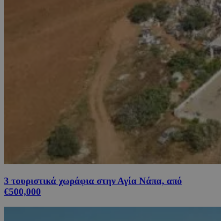
3 τουριστικά χωράφια στην Αγία Νάπα, από
€500,000