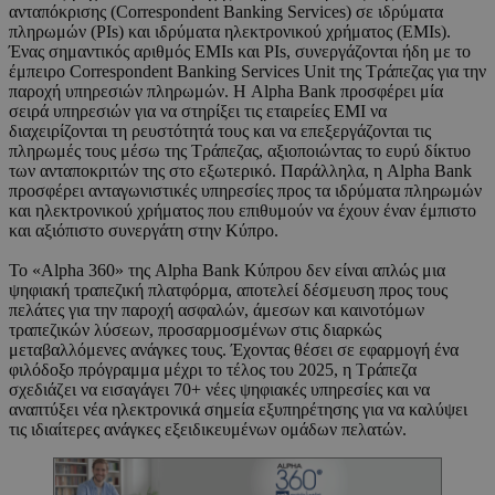
ανταπόκρισης (Correspondent Banking Services) σε ιδρύματα
πληρωμών (PIs) και ιδρύματα ηλεκτρονικού χρήματος (EMIs).
Ένας σημαντικός αριθμός EMIs και PIs, συνεργάζονται ήδη με το
έμπειρο Correspondent Banking Services Unit της Τράπεζας για την
παροχή υπηρεσιών πληρωμών. Η Alpha Bank προσφέρει μία
σειρά υπηρεσιών για να στηρίξει τις εταιρείες EMI να
διαχειρίζονται τη ρευστότητά τους και να επεξεργάζονται τις
πληρωμές τους μέσω της Τράπεζας, αξιοποιώντας το ευρύ δίκτυο
των ανταποκριτών της στο εξωτερικό. Παράλληλα, η Alpha Bank
προσφέρει ανταγωνιστικές υπηρεσίες προς τα ιδρύματα πληρωμών
και ηλεκτρονικού χρήματος που επιθυμούν να έχουν έναν έμπιστο
και αξιόπιστο συνεργάτη στην Κύπρο.
Το «Alpha 360» της Alpha Bank Κύπρου δεν είναι απλώς μια
ψηφιακή τραπεζική πλατφόρμα, αποτελεί δέσμευση προς τους
πελάτες για την παροχή ασφαλών, άμεσων και καινοτόμων
τραπεζικών λύσεων, προσαρμοσμένων στις διαρκώς
μεταβαλλόμενες ανάγκες τους. Έχοντας θέσει σε εφαρμογή ένα
φιλόδοξο πρόγραμμα μέχρι το τέλος του 2025, η Τράπεζα
σχεδιάζει να εισαγάγει 70+ νέες ψηφιακές υπηρεσίες και να
αναπτύξει νέα ηλεκτρονικά σημεία εξυπηρέτησης για να καλύψει
τις ιδιαίτερες ανάγκες εξειδικευμένων ομάδων πελατών.