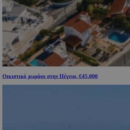
Οικιστικό χωράφι στην Πέγεια, €45,000