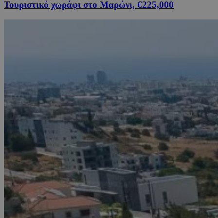
Τουριστικό χωράφι στο Μαρώνι, €225,000