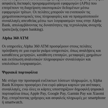
ασφαλείς διεπαφές προγραμματισμού εφαρμογών (APIs) που
επιτρέπουν τη διαχείριση οικονομικών δεδομένων μέσω
εφαρμογών τρίτων. Οι πελάτες μπορούν να ενοποιούν τις
χρηματοοικονομικές τους πληροφορίες και να πραγματοποιούν
συναλλαγές απευθείας μέσω των λογαριασμών τους στην Alpha
Bank, απολαμβάνοντας τις δυνατότητες της τεχνολογίας ανοιχτής
τραπεζικής (open banking).
Alpha 360 ATM
Οι υπηρεσίες Alpha 360 ATM προσφέρουν στους πελάτες
πρόσβαση σε μια ευρεία γκάμα υπηρεσιών, όπως αναλήψεις και
καταθέσεις μετρητών, κατάθεση επιταγών, μεταφορές χρημάτων
και εκτύπωση αναλυτικών πληροφοριών συναλλαγών και
υπολοίπων λογαριασμών.
Ψηφιακά πορτοφόλια
Με στόχο την προσφορά ευέλικτων λύσεων πληρωμών, η Alpha
Bank Κύπρου προσφέρει ένα ευρύ φάσμα καρτών για ανέπαφες
συναλλαγές, ενώ όλες οι κάρτες υποστηρίζουν δημοφιλή ψηφιακά
πορτοφόλια όπως Apple Pay, Google Pay, Garmin Pay και Xiaomi
Pay, επιτρέποντας γρήγορες και ασφαλείς πληρωμές με smartphone
ή smartwatch.