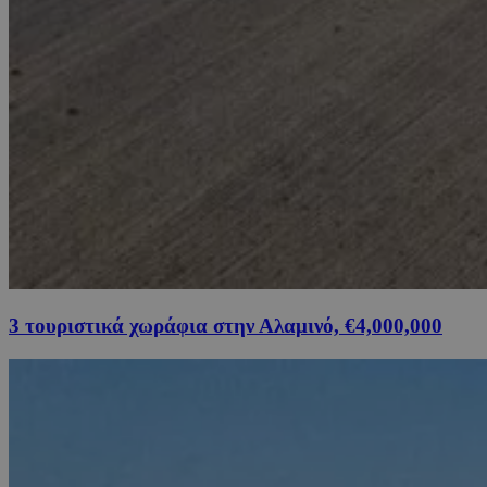
3 τουριστικά χωράφια στην Αλαμινό, €4,000,000