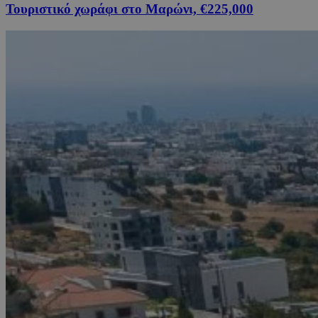
Τουριστικό χωράφι στο Μαρώνι, €225,000