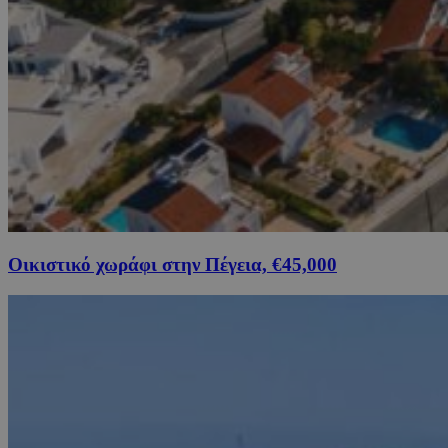
Οικιστικό χωράφι στην Πέγεια, €45,000