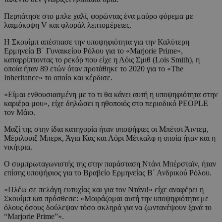
Περπάτησε στο μπλε χαλί, φορώντας ένα μαύρο φόρεμα με
λαιμόκοψη V και φλοράλ λεπτομέρειες.
Η Σκουίμπ απέσπασε την υποψηφιότητα για την Καλύτερη
Ερμηνεία Β΄ Γυναικείου Ρόλου για το «Marjorie Prime»,
καταρρίπτοντας το ρεκόρ που είχε η Λόις Σμιθ (Lois Smith), η
οποία ήταν 89 ετών όταν προτάθηκε το 2020 για το «The
Inheritance» το οποίο και κέρδισε.
«Είμαι ενθουσιασμένη με το τι θα κάνει αυτή η υποψηφιότητα στην
καριέρα μου», είχε δηλώσει η ηθοποιός στο περιοδικό PEOPLE
τον Μάιο.
Μαζί της στην ίδια κατηγορία ήταν υποψήφιες οι Μπέτσι Άιντεμ,
Μέριλουιζ Μπερκ, Άγια Κας και Λόρι Μέτκαλφ η οποία ήταν και η
νικήτρια.
Ο συμπρωταγωνιστής της στην παράσταση Ντάνι Μπέρσταϊν, ήταν
επίσης υποψήφιος για το Βραβείο Ερμηνείας Β΄ Ανδρικού Ρόλου.
«Πλέω σε πελάγη ευτυχίας και για τον Ντάνι!» είχε αναφέρει η
Σκουίμπ και πρόσθεσε: «Μοιράζομαι αυτή την υποψηφιότητα με
όλους όσους δούλεψαν τόσο σκληρά για να ζωντανέψουν ξανά το
“Marjorie Prime”».