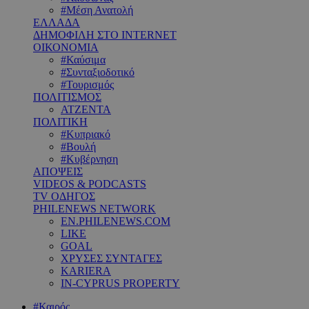
#Μέση Ανατολή
ΕΛΛΑΔΑ
ΔΗΜΟΦΙΛΗ ΣΤΟ INTERNET
ΟΙΚΟΝΟΜΙΑ
#Καύσιμα
#Συνταξιοδοτικό
#Τουρισμός
ΠΟΛΙΤΙΣΜΟΣ
ΑΤΖΕΝΤΑ
ΠΟΛΙΤΙΚΗ
#Κυπριακό
#Βουλή
#Κυβέρνηση
ΑΠΟΨΕΙΣ
VIDEOS & PODCASTS
TV ΟΔΗΓΟΣ
PHILENEWS NETWORK
EN.PHILENEWS.COM
LIKE
GOAL
ΧΡΥΣΕΣ ΣΥΝΤΑΓΕΣ
KARIERA
IN-CYPRUS PROPERTY
#Καιρός