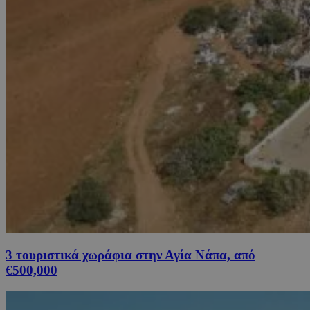
3 τουριστικά χωράφια στην Αγία Νάπα, από
€500,000