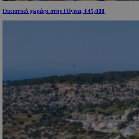
Οικιστικό χωράφι στην Πέγεια, €45,000