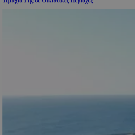
Τεμάχια Γης σε Οικιστικές Περιοχές