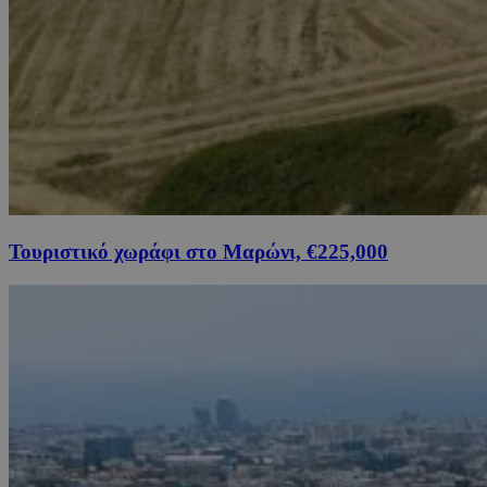
Τουριστικό χωράφι στο Μαρώνι, €225,000