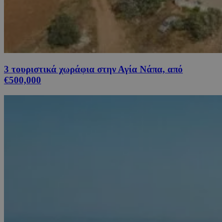
3 τουριστικά χωράφια στην Αγία Νάπα, από
€500,000