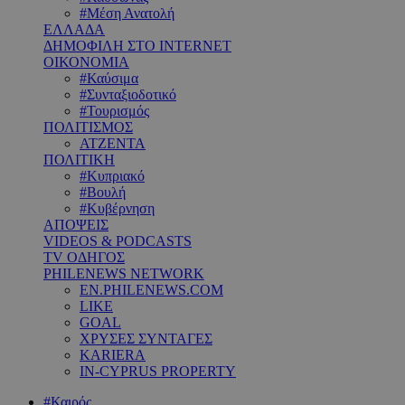
#Μέση Ανατολή
ΕΛΛΑΔΑ
ΔΗΜΟΦΙΛΗ ΣΤΟ INTERNET
ΟΙΚΟΝΟΜΙΑ
#Καύσιμα
#Συνταξιοδοτικό
#Τουρισμός
ΠΟΛΙΤΙΣΜΟΣ
ΑΤΖΕΝΤΑ
ΠΟΛΙΤΙΚΗ
#Κυπριακό
#Βουλή
#Κυβέρνηση
ΑΠΟΨΕΙΣ
VIDEOS & PODCASTS
TV ΟΔΗΓΟΣ
PHILENEWS NETWORK
EN.PHILENEWS.COM
LIKE
GOAL
ΧΡΥΣΕΣ ΣΥΝΤΑΓΕΣ
KARIERA
IN-CYPRUS PROPERTY
#Καιρός