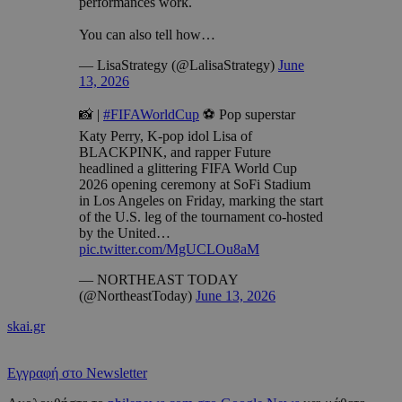
performances work.
You can also tell how…
— LisaStrategy (@LalisaStrategy)
June
13, 2026
📸 |
#FIFAWorldCup
⚽ Pop superstar
Katy Perry, K-pop idol Lisa of
BLACKPINK, and rapper Future
headlined a glittering FIFA World Cup
2026 opening ceremony at SoFi Stadium
in Los Angeles on Friday, marking the start
of the U.S. leg of the tournament co-hosted
by the United…
pic.twitter.com/MgUCLOu8aM
— NORTHEAST TODAY
(@NortheastToday)
June 13, 2026
skai.gr
Εγγραφή στο Newsletter