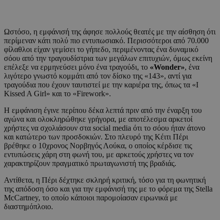
Ωστόσο, η εμφάνισή της άφησε πολλούς θεατές με την αίσθηση ότι
περίμεναν κάτι πολύ πιο εντυπωσιακό. Περισσότεροι από 70.000
φίλαθλοι είχαν γεμίσει το γήπεδο, περιμένοντας ένα δυναμικό
σόου από την τραγουδίστρια των μεγάλων επιτυχιών, όμως εκείνη
επέλεξε να ερμηνεύσει μόνο ένα τραγούδι, το
«Wonder»
, ένα
λιγότερο γνωστό κομμάτι από τον δίσκο της «143», αντί για
τραγούδια που έχουν ταυτιστεί με την καριέρα της, όπως τα «I
Kissed A Girl» και το «Firework».
Η εμφάνιση έγινε περίπου δέκα λεπτά πριν από την έναρξη του
αγώνα και ολοκληρώθηκε γρήγορα, με αποτέλεσμα αρκετοί
χρήστες να σχολιάσουν στα social media ότι το σόου ήταν άτονο
και κατώτερο των προσδοκιών. Στο πλευρό της Κέιτι Πέρι
βρέθηκε ο 10χρονος Νορβηγός Λούκα, ο οποίος κέρδισε τις
εντυπώσεις χάρη στη φωνή του, με αρκετούς χρήστες να τον
χαρακτηρίζουν πραγματικό πρωταγωνιστή της βραδιάς.
Αντίθετα, η Πέρι δέχτηκε σκληρή κριτική, τόσο για τη φωνητική
της απόδοση όσο και για την εμφάνισή της με το φόρεμα της Stella
McCartney, το οποίο κάποιοι παρομοίασαν ειρωνικά με
διαστημόπλοιο.