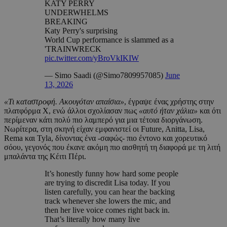
KATY PERRY
UNDERWHELMS
BREAKING
Katy Perry's surprising
World Cup performance is slammed as a
'TRAINWRECK
pic.twitter.com/yBroVkIKIW
— Simo Saadi (@Simo7809957085)
June
13, 2026
«Τι καταστροφή. Ακουγόταν απαίσια»
, έγραψε ένας χρήστης στην
πλατφόρμα Χ, ενώ άλλοι σχολίασαν πως
«αυτό ήταν χάλια»
και ότι
περίμεναν κάτι πολύ πιο λαμπερό για μια τέτοια διοργάνωση.
Νωρίτερα, στη σκηνή είχαν εμφανιστεί οι Future, Anitta, Lisa,
Rema και Tyla, δίνοντας ένα -σαφώς- πιο έντονο και χορευτικό
σόου, γεγονός που έκανε ακόμη πιο αισθητή τη διαφορά με τη λιτή
μπαλάντα της Κέιτι Πέρι.
It’s honestly funny how hard some people
are trying to discredit Lisa today. If you
listen carefully, you can hear the backing
track whenever she lowers the mic, and
then her live voice comes right back in.
That’s literally how many live