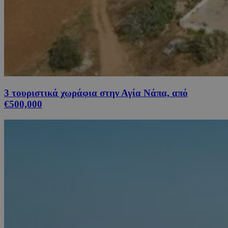
3 τουριστικά χωράφια στην Αγία Νάπα, από
€500,000