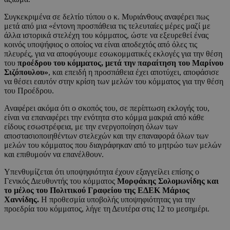
Συγκεκριμένα σε δελτίο τύπου ο κ. Μυριάνθους αναφέρει πως
μετά από μια «έντονη προσπάθεια τις τελευταίες μέρες μαζί με
άλλα ιστορικά στελέχη του κόμματος, ώστε να εξευρεθεί ένας
κοινός υποψήφιος ο οποίος να είναι αποδεχτός από όλες τις
πλευρές, για να αποφύγουμε εσωκομματικές εκλογές για την θέση
του
προέδρου του κόμματος, μετά την παραίτηση του Μαρίνου
Σιζόπουλου»
, και επειδή η προσπάθεια έχει αποτύχει, αποφάσισε
να θέσει εαυτόν στην κρίση των μελών του κόμματος για την θέση
του Προέδρου.
Αναφέρει ακόμα ότι ο σκοπός του, σε περίπτωση εκλογής του,
είναι να επαναφέρει την ενότητα στο κόμμα μακριά από κάθε
είδους εσωστρέφεια, με την ενεργοποίηση όλων των
αποστασιοποιηθέντων στελεχών και την επαναφορά όλων των
μελών του κόμματος που διαγράφηκαν από το μητρώο των μελών
και επιθυμούν να επανέλθουν.
Υπενθυμίζεται ότι υποψηφιότητα έχουν εξαγγείλει επίσης ο
Γενικός Διευθυντής του κόμματος
Μορφάκης Σολομωνίδης και
το μέλος του Πολιτικού Γραφείου της ΕΔΕΚ Μάριος
Χαννίδης.
Η προθεσμία υποβολής υποψηφιότητας για την
προεδρία του κόμματος, λήγε τη Δευτέρα στις 12 το μεσημέρι.