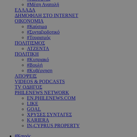
#Μέση Ανατολή
ΕΛΛΑΔΑ
ΔΗΜΟΦΙΛΗ ΣΤΟ INTERNET
ΟΙΚΟΝΟΜΙΑ
#Καύσιμα
#Συνταξιοδοτικό
#Τουρισμός
ΠΟΛΙΤΙΣΜΟΣ
ΑΤΖΕΝΤΑ
ΠΟΛΙΤΙΚΗ
#Κυπριακό
#Βουλή
#Κυβέρνηση
ΑΠΟΨΕΙΣ
VIDEOS & PODCASTS
TV ΟΔΗΓΟΣ
PHILENEWS NETWORK
EN.PHILENEWS.COM
LIKE
GOAL
ΧΡΥΣΕΣ ΣΥΝΤΑΓΕΣ
KARIERA
IN-CYPRUS PROPERTY
#Καιρός