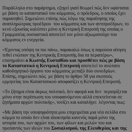
Παράλληλα στο παράρτημα, εξηγεί γιατί θεωρεί πώς δεν υφίσταται
με βάση το καταστατικό του κόμματος, ο πρόεδρος, ο οποίος έχει
παραιτηθεί. Σημειώνει επίσης πώς λόγω της παραίτησης της
αναπληρώτριας προέδρου του κόμματος και των αντιπροέδρων, το
κενό εξουσίας καλύπτει μόνο η Κεντρική Επιτροπή της οποίας ο
Γραμματέας ουσιαστικά αποτελεί τον μόνο αξιωματούχο του
κόμματος εν ενεργεία.
«Έχοντας υπόψη τα πιο πάνω, παρακαλώ όπως η παρούσα αίτηση
τεθεί ενώπιον της Κεντρικής Επιτροπής δια τα περαιτέρω»,
επισημαίνει
ο Κωστής Ευσταθίου και προσθέτει πώς με βάση
το Καταστατικό η Κεντρική Επιτροπή
αποτελεί το ανώτατο
καθοδηγητικό όργανο του κόμματος μεταξύ δύο συνεδρίων.
Επίσης, σημειώνει πώς με βάση το άρθρο 58 για σκοπούς
ερμηνείας του Καταστατικού αποφασίζει η Κεντρική Επιτροπή.
«Το ζήτημα είναι άκρως πολιτικό, δεν αφορά και δεν περιορίζεται
μόνο στην περίπτωση του υποφαινόμενου αλλά επεκτείνεται σε
ζητήματα αρχών πολιτικής», τονίζει και καταλήγει λέγοντας πως:
«Με βάση την υποψηφιότητα μου επιχειρείται μια νέα σελίδα στο
κόμμα το οποίο δεν είναι ιδιοκτησία κανενός παρά μόνο της
ιστορία του, των αρχών του, των φίλων και μελών του και
προπαντός των ιδεών του
Σοσιαλισμού, της Ελευθερίας και της