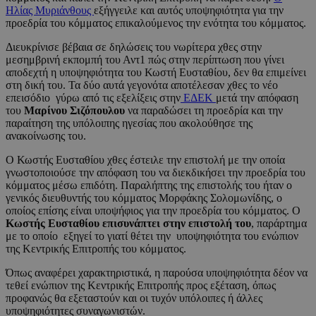
Ηλίας Μυριάνθους
εξήγγειλε και αυτός υποψηφιότητα για την
προεδρία του κόμματος επικαλούμενος την ενότητα του κόμματος.
Διευκρίνισε βέβαια σε δηλώσεις του νωρίτερα χθες στην
μεσημβρινή εκπομπή του Αντ1 πώς στην περίπτωση που γίνει
αποδεχτή η υποψηφιότητα του Κωστή Ευσταθίου, δεν θα επιμείνει
στη δική του. Τα δύο αυτά γεγονότα αποτέλεσαν χθες το νέο
επεισόδιο γύρω από τις εξελίξεις στην
ΕΔΕΚ
μετά την απόφαση
του
Μαρίνου Σιζόπουλου
να παραδώσει τη προεδρία και την
παραίτηση της υπόλοιπης ηγεσίας που ακολούθησε της
ανακοίνωσης του.
Ο Κωστής Ευσταθίου χθες έστειλε την επιστολή με την οποία
γνωστοποιούσε την απόφαση του να διεκδικήσει την προεδρία του
κόμματος μέσω επιδότη. Παραλήπτης της επιστολής του ήταν ο
γενικός διευθυντής του κόμματος Μορφάκης Σολομωνίδης, ο
οποίος επίσης είναι υποψήφιος για την προεδρία του κόμματος. Ο
Κωστής Ευσταθίου επισυνάπτει στην επιστολή του
, παράρτημα
με το οποίο εξηγεί το γιατί θέτει την υποψηφιότητα του ενώπιον
της Κεντρικής Επιτροπής του κόμματος.
Όπως αναφέρει χαρακτηριστικά, η παρούσα υποψηφιότητα δέον να
τεθεί ενώπιον της Κεντρικής Επιτροπής προς εξέταση, όπως
προφανώς θα εξεταστούν και οι τυχόν υπόλοιπες ή άλλες
υποψηφιότητες συναγωνιστών.