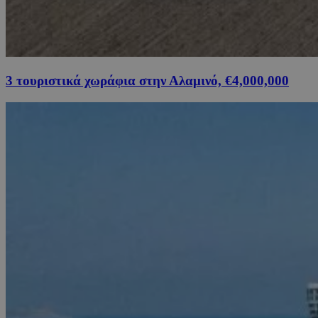
3 τουριστικά χωράφια στην Αλαμινό, €4,000,000