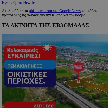
Εγγραφή στο Newsletter
Ακολουθήστε το
philenews.com στο Google News
και μάθετε
πρώτοι όλες τις ειδήσεις για την Κύπρο και τον κόσμο
ΤΑ ΑΚΙΝΗΤΑ ΤΗΣ ΕΒΔΟΜΑΔΑΣ