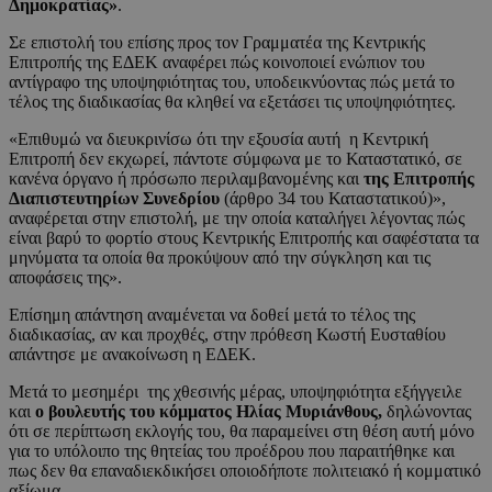
Δημοκρατίας»
.
Σε επιστολή του επίσης προς τον Γραμματέα της Κεντρικής
Επιτροπής της ΕΔΕΚ αναφέρει πώς κοινοποιεί ενώπιον του
αντίγραφο της υποψηφιότητας του, υποδεικνύοντας πώς μετά το
τέλος της διαδικασίας θα κληθεί να εξετάσει τις υποψηφιότητες.
«Επιθυμώ να διευκρινίσω ότι την εξουσία αυτή η Κεντρική
Επιτροπή δεν εκχωρεί, πάντοτε σύμφωνα με το Καταστατικό, σε
κανένα όργανο ή πρόσωπο περιλαμβανομένης και
της Επιτροπής
Διαπιστευτηρίων Συνεδρίου
(άρθρο 34 του Καταστατικού)»,
αναφέρεται στην επιστολή, με την οποία καταλήγει λέγοντας πώς
είναι βαρύ το φορτίο στους Κεντρικής Επιτροπής και σαφέστατα τα
μηνύματα τα οποία θα προκύψουν από την σύγκληση και τις
αποφάσεις της».
Επίσημη απάντηση αναμένεται να δοθεί μετά το τέλος της
διαδικασίας, αν και προχθές, στην πρόθεση Κωστή Ευσταθίου
απάντησε με ανακοίνωση η ΕΔΕΚ.
Μετά το μεσημέρι της χθεσινής μέρας, υποψηφιότητα εξήγγειλε
και
ο βουλευτής του κόμματος Ηλίας Μυριάνθους,
δηλώνοντας
ότι σε περίπτωση εκλογής του, θα παραμείνει στη θέση αυτή μόνο
για το υπόλοιπο της θητείας του προέδρου που παραιτήθηκε και
πως δεν θα επαναδιεκδικήσει οποιοδήποτε πολιτειακό ή κομματικό
αξίωμα.