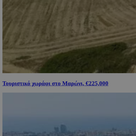
Τουριστικό χωράφι στο Μαρώνι, €225,000