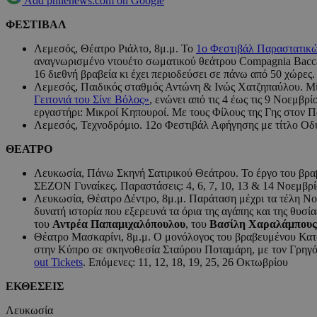
Add philenews.com on Google
ΦΕΣΤΙΒΑΛ
Λεμεσός, Θέατρο Ριάλτο, 8μ.μ. Το
1ο Φεστιβάλ Παραστατικ
αναγνωρισμένο ντουέτο σωματικού θεάτρου Compagnia Baccal
16 διεθνή βραβεία κι έχει περιοδεύσει σε πάνω από 50 χώρες.
Λεμεσός, Παιδικός σταθμός Αντώνη & Ινώς Χατζηπαύλου. Μία
Γειτονιά του Σίνε Βόλος»
, ενώνει από τις 4 έως τις 9 Νοεμβρ
εργαστήρι: Μικροί Κηπουροί. Με τους Φίλους της Γης στον 
Λεμεσός, Τεχνοδρόμιο. 12ο Φεστιβάλ Αφήγησης με τίτλο Οδύσ
ΘΕΑΤΡΟ
Λευκωσία, Πάνω Σκηνή Σατιρικού Θεάτρου. Το έργο του β
ΣΕΖΟΝ Γυναίκες. Παραστάσεις: 4, 6, 7, 10, 13 & 14 Νοεμβρίο
Λευκωσία, Θέατρο Δέντρο, 8μ.μ. Παράταση μέχρι τα τέλη Ν
δυνατή ιστορία που εξερευνά τα όρια της αγάπης και της θυσία
του
Αντρέα Παπαμιχαλόπουλου
, του
Βασίλη Χαραλάμπους
Θέατρο Μασκαρίνι, 8μ.μ. Ο μονόλογος του βραβευμένου Κα
στην Κύπρο σε σκηνοθεσία Σταύρου Ποταμάρη, με τον Γρηγόρ
out Tickets
. Επόμενες: 11, 12, 18, 19, 25, 26 Οκτωβρίου
ΕΚΘΕΣΕΙΣ
Λευκωσία