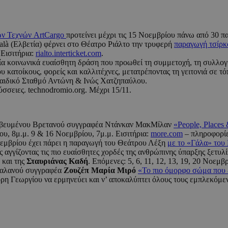
ών Τεχνών ArtCargo
προτείνει μέχρι τις 15 Νοεμβρίου πάνω από 30 π
à (Ελβετία) φέρνει στο Θέατρο Ριάλτο την τρυφερή
παραγωγή τσίρκ
 Εισιτήρια:
rialto.interticket.com
.
 κοινωνικά ευαίσθητη δράση που προωθεί τη συμμετοχή, τη συλλογι
ίου κατοίκους, φορείς και καλλιτέχνες, μετατρέποντας τη γειτονιά σε 
Παιδικό Σταθμό Αντώνη & Ινώς Χατζηπαύλου.
σειες. technodromio.org. Μέχρι 15/11.
ραβευμένου Βρετανού συγγραφέα Ντάνκαν ΜακΜίλαν
«People, Places
υ, 8μ.μ. 9 & 16 Νοεμβρίου, 7μ.μ. Εισιτήρια:
more.com
– πληροφορίε
οεμβρίου έχει πάρει η παραγωγή του Θεάτρου Λέξη
με το «Γάλα» του
ς αγγίζοντας τις πιο ευαίσθητες χορδές της ανθρώπινης ύπαρξης ξετυλ
και της
Σταυριάνας Καδή
. Επόμενες: 5, 6, 11, 12, 13, 19, 20 Νοεμβ
ταλανού συγγραφέα
Ζουζέπ Μαρία Μιρό
«Το πιο όμορφο σώμα που έ
η Γεωργίου να ερμηνεύει και ν’ αποκαλύπτει όλους τους εμπλεκόμεν