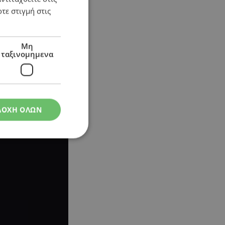
τε στιγμή στις
Μη
ταξινομημενα
ΔΟΧΗ ΟΛΩΝ