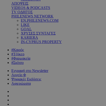
ΑΠΟΨΕΙΣ
VIDEOS & PODCASTS
TV ΟΔΗΓΟΣ
PHILENEWS NETWORK
EN.PHILENEWS.COM
LIKE
GOAL
ΧΡΥΣΕΣ ΣΥΝΤΑΓΕΣ
KARIERA
IN-CYPRUS PROPERTY
#Καιρός
#Τζόκερ
#Φαρμακεία
#Σκίτσο
Εγγραφή στο Newsletter
Αρχείο Φ
Ψηφιακές Εκδόσεις
Αφιερώματα