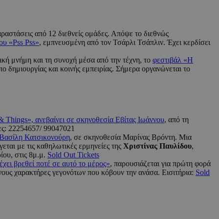
αραστάσεις από 12 διεθνείς ομάδες. Απόψε το διεθνώς
ου «Pss Pss»
, εμπνευσμένη από τον Τσάρλι Τσάπλιν. Έχει κερδίσει
κή μνήμη και τη συνοχή μέσα από την τέχνη, το
φεστιβάλ «Η
τόπο δημιουργίας και κοινής εμπειρίας. Σήμερα οργανώνεται το
 & Things», ανεβαίνει σε σκηνοθεσία Εβίτας Ιωάννου
, από τη
ς: 22254657/ 99047021
 Βασίλη Κατσικονούρη
, σε σκηνοθεσία Μαρίνας Βρόντη. Μια
ίγεται με τις καθηλωτικές ερμηνείες της
Χριστίνας Παυλίδου
,
ρίου, στις 8μ.μ.
Sold Out Tickets
χει βρεθεί ποτέ σε αυτό το μέρος»
, παρουσιάζεται για πρώτη φορά
ους χαρακτήρες γεγονότων που κόβουν την ανάσα. Εισιτήρια:
Sold