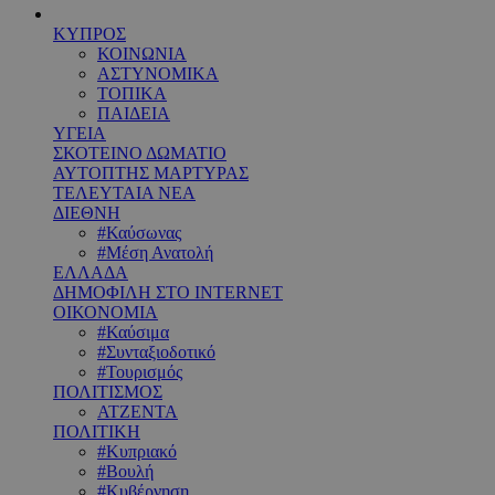
ΚΥΠΡΟΣ
ΚΟΙΝΩΝΙΑ
ΑΣΤΥΝΟΜΙΚΑ
ΤΟΠΙΚΑ
ΠΑΙΔΕΙΑ
ΥΓΕΙΑ
ΣΚΟΤΕΙΝΟ ΔΩΜΑΤΙΟ
ΑΥΤΟΠΤΗΣ ΜΑΡΤΥΡΑΣ
ΤΕΛΕΥΤΑΙΑ ΝΕΑ
ΔΙΕΘΝΗ
#Καύσωνας
#Μέση Ανατολή
ΕΛΛΑΔΑ
ΔΗΜΟΦΙΛΗ ΣΤΟ INTERNET
ΟΙΚΟΝΟΜΙΑ
#Καύσιμα
#Συνταξιοδοτικό
#Τουρισμός
ΠΟΛΙΤΙΣΜΟΣ
ΑΤΖΕΝΤΑ
ΠΟΛΙΤΙΚΗ
#Κυπριακό
#Βουλή
#Κυβέρνηση