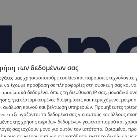
ρήση των δεδομένων σας
εργάτες μας χρησιμοποιούμε cookies και παρόμοιες τεχνολογίες 
ι να έχουμε πρόσβαση σε πληροφορίες στη συσκευή σας και να
 προσωπικά δεδομένα, όπως τη διεύθυνση IP σας, μοναδικά αν
σης, για εξατομικευμένες διαφημίσεις και περιεχόμενο, μέτρη
υ, ανάλυση κοινού και βελτίωση υπηρεσιών.
Προμηθευτές τρίτων
 να επεξεργάζονται τα δεδομένα σας για αυτούς και άλλους σκο
ένης της χρήσης ακριβών δεδομένων γεωεντοπισμού και χαρα
λογές σας ισχύουν μόνο για αυτόν τον ιστότοπο. Ορισμένοι πρ
 έννομο συμφέρον αντί για συγκατάθεση· έχετε το δικαίωμα να α