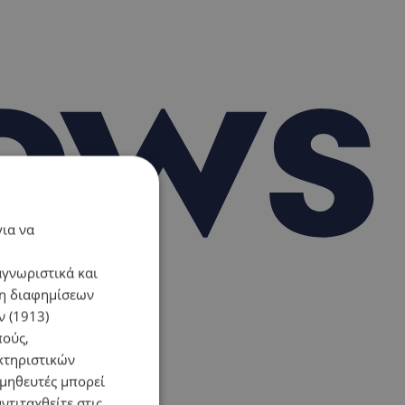
για να
αγνωριστικά και
ση διαφημίσεων
 (1913)
πούς,
κτηριστικών
ομηθευτές μπορεί
ντιταχθείτε στις