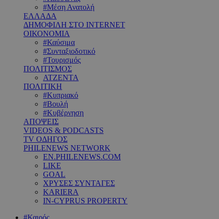
#Μέση Ανατολή
ΕΛΛΑΔΑ
ΔΗΜΟΦΙΛΗ ΣΤΟ INTERNET
ΟΙΚΟΝΟΜΙΑ
#Καύσιμα
#Συνταξιοδοτικό
#Τουρισμός
ΠΟΛΙΤΙΣΜΟΣ
ΑΤΖΕΝΤΑ
ΠΟΛΙΤΙΚΗ
#Κυπριακό
#Βουλή
#Κυβέρνηση
ΑΠΟΨΕΙΣ
VIDEOS & PODCASTS
TV ΟΔΗΓΟΣ
PHILENEWS NETWORK
EN.PHILENEWS.COM
LIKE
GOAL
ΧΡΥΣΕΣ ΣΥΝΤΑΓΕΣ
KARIERA
IN-CYPRUS PROPERTY
#Καιρός