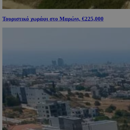
Τουριστικό χωράφι στο Μαρώνι, €225,000