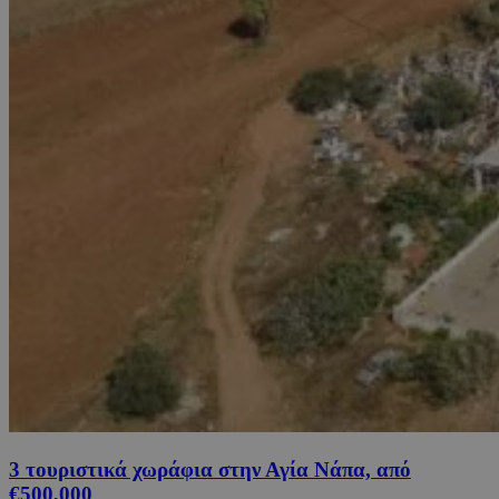
3 τουριστικά χωράφια στην Αγία Νάπα, από
€500,000