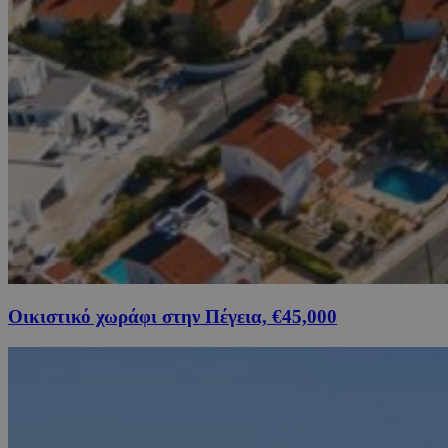
Οικιστικό χωράφι στην Πέγεια, €45,000