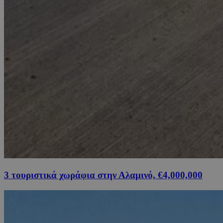
3 τουριστικά χωράφια στην Αλαμινό, €4,000,000