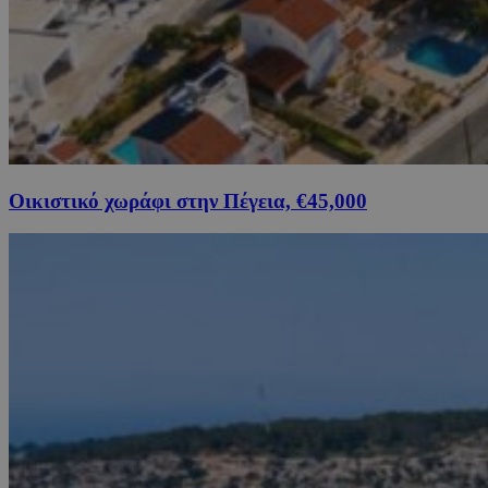
Οικιστικό χωράφι στην Πέγεια, €45,000