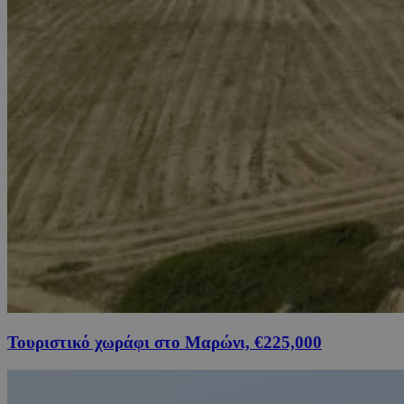
Τουριστικό χωράφι στο Μαρώνι, €225,000