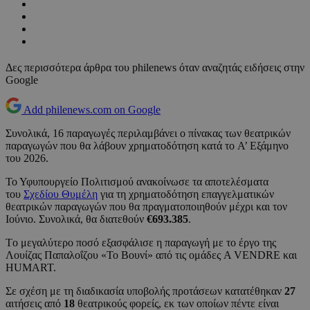
Δες περισσότερα άρθρα του philenews όταν αναζητάς ειδήσεις στην
Google
Add philenews.com on Google
Συνολικά, 16 παραγωγές περιλαμβάνει ο πίνακας των θεατρικών
παραγωγών που θα λάβουν χρηματοδότηση κατά το A’ Εξάμηνο
του 2026.
Το Υφυπουργείο Πολιτισμού ανακοίνωσε τα αποτελέσματα
του
Σχεδίου Θυμέλη
για τη χρηματοδότηση επαγγελματικών
θεατρικών παραγωγών που θα πραγματοποιηθούν μέχρι και τον
Ιούνιο. Συνολικά, θα διατεθούν
€693.385
.
Tο μεγαλύτερο ποσό εξασφάλισε η παραγωγή με το έργο της
Λουίζας Παπαλοΐζου «Το Βουνί» από τις ομάδες A VENDRE και
HUMART.
Σε σχέση με τη διαδικασία υποβολής προτάσεων κατατέθηκαν
27
αιτήσεις από
18
θεατρικούς φορείς, εκ των οποίων πέντε είναι