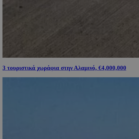
3 τουριστικά χωράφια στην Αλαμινό, €4,000,000