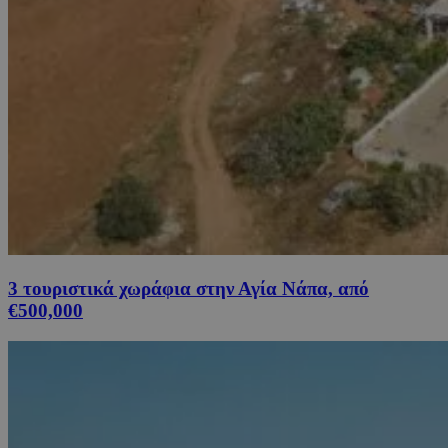
3 τουριστικά χωράφια στην Αγία Νάπα, από
€500,000