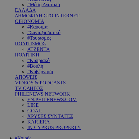
#Μέση Ανατολή
ΕΛΛΑΔΑ
ΔΗΜΟΦΙΛΗ ΣΤΟ INTERNET
ΟΙΚΟΝΟΜΙΑ
#Καύσιμα
#Συνταξιοδοτικό
#Τουρισμός
ΠΟΛΙΤΙΣΜΟΣ
ΑΤΖΕΝΤΑ
ΠΟΛΙΤΙΚΗ
#Κυπριακό
#Βουλή
#Κυβέρνηση
ΑΠΟΨΕΙΣ
VIDEOS & PODCASTS
TV ΟΔΗΓΟΣ
PHILENEWS NETWORK
EN.PHILENEWS.COM
LIKE
GOAL
ΧΡΥΣΕΣ ΣΥΝΤΑΓΕΣ
KARIERA
IN-CYPRUS PROPERTY
#Καιρός