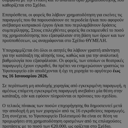
καθορίζεται στο Σχέδιο.
Επιπρόσθετα, οι φορείς θα λάβουν χρηματοδότηση για εκείνες τις
παραγωγές που θα παρουσιάσουν σε περιοδεία ή/και που αφορούν
ανέβασμα κυπριακού έργου ή/και που περιλαμβάνουν δράσεις
συμπερίληψης. Στους επιλεχθέντες φορείς θα εκταμιευθεί το ποσό
της χρηματοδότησης που εξασφάλισαν στη βάση των όρων και των
προϋποθέσεων, ως αναγράφονται στο Σχέδιο ΘΥΜΕΛΗ.
Υπογραμμίζεται ότι όλοι οι αιτητές θα λάβουν γραπτή απάντηση
για την κατάταξη της αίτησής τους, καθώς και για την αναλυτική
βαθμολογία που εξασφάλισαν. Οι φορείς, των οποίων οι θεατρικές
παραγωγές έχουν εγκριθεί, θα πρέπει να ενημερώσουν γραπτώς το
Υφυπουργείο εάν αποδέχονται ή όχι τη χορηγία το αργότερο
έως
τις 16 Ιανουαρίου 2026.
Σε περίπτωση μη αποδοχής χορηγίας από εγκεκριμένη παραγωγή, η
αμέσως επόμενη εγκεκριμένη παραγωγή ανεβαίνει μία θέση στην
κατάταξη, εάν και εφόσον πληρούνται οι πρόνοιες του σχεδίου.
Ο τελικός πίνακας των ποσών επιχορήγησης θα δημοσιευτεί μετά
την αποδοχή ή μη των χορηγιών από τις 16 εγκριθείσες παραγωγές.
Στη συνέχεια, το Υφυπουργείο Πολιτισμού θα είναι σε θέση να
προχωρήσει στη χρηματοδότηση ορισμένων από τις επιλαχούσες
προτάσεις με το ποσό των €20.000, ως ορίζεται στο Σχέδιο.