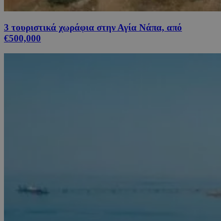
3 τουριστικά χωράφια στην Αγία Νάπα, από
€500,000