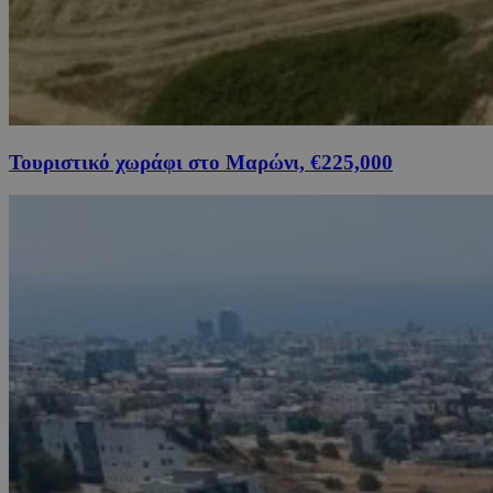
Τουριστικό χωράφι στο Μαρώνι, €225,000