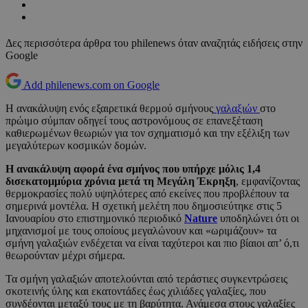
Δες περισσότερα άρθρα του philenews όταν αναζητάς ειδήσεις στην
Google
Add philenews.com on Google
Η ανακάλυψη ενός εξαιρετικά θερμού σμήνους
γαλαξιών
στο
πρώιμο σύμπαν οδηγεί τους αστρονόμους σε επανεξέταση
καθιερωμένων θεωριών για τον σχηματισμό και την εξέλιξη των
μεγαλύτερων κοσμικών δομών.
Η ανακάλυψη αφορά ένα σμήνος που υπήρχε μόλις 1,4
δισεκατομμύρια χρόνια μετά τη Μεγάλη Έκρηξη
, εμφανίζοντας
θερμοκρασίες πολύ υψηλότερες από εκείνες που προβλέπουν τα
σημερινά μοντέλα. Η σχετική μελέτη που δημοσιεύτηκε στις 5
Ιανουαρίου στο επιστημονικό περιοδικό
Nature
υποδηλώνει ότι οι
μηχανισμοί με τους οποίους μεγαλώνουν και «ωριμάζουν» τα
σμήνη γαλαξιών ενδέχεται να είναι ταχύτεροι και πιο βίαιοι απ’ ό,τι
θεωρούνταν μέχρι σήμερα.
Τα σμήνη γαλαξιών αποτελούνται από τεράστιες συγκεντρώσεις
σκοτεινής ύλης και εκατοντάδες έως χιλιάδες γαλαξίες, που
συνδέονται μεταξύ τους με τη βαρύτητα. Ανάμεσα στους γαλαξίες