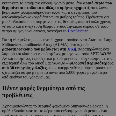
εκτείνεται το λεγόμενο ενδοσμηνιακό μέσο, ένα
αραιό αέριο που
θερμαίνεται σταδιακά καθώς το σμήνος σχηματίζεται
, λόγω
βαρυτικών αλληλεπιδράσεων αλλά και της ενέργειας που
απελευθερώνουν νεαρά άστρα και μαύρες τρύπες. Πρόκειται για
μια διαδικασία που, σύμφωνα με τις θεωρίες, απαιτεί πολύ χρόνο,
γι’ αυτό και η ανίχνευση θερμού ενδοσμηνιακού αερίου σε τόσο
νεαρά σμήνη είναι σπάνια, αναφέρει το
LiveScience
.
Για τη νέα μελέτη, οι ερευνητές χρησιμοποίησαν το Atacama Large
Millimeter/submillimeter Array (ALMA), ένα ισχυρό
ραδιοτηλεσκόπιο που βρίσκεται στη
Χιλή
, παρατηρώντας ένα
λαμπρό και ιδιαίτερα νεαρό σμήνος με την ονομασία SPT2349-56.
Αν και το σμήνος έχει σχετικά μικρό μέγεθος – συγκρίσιμο με την
εξωτερική άλω του δικού μας γαλαξία –
φιλοξενεί περισσότερους
από 30 ενεργούς γαλαξίες
, τρεις υπερμεγέθεις μαύρες τρύπες και
σχηματίζει άστρα με ρυθμό πάνω από 5.000 φορές μεγαλύτερο
από εκείνον του γαλαξία μας.
Πέντε φορές θερμότερο από τις
προβλέψεις
Χρησιμοποιώντας το θερμικό φαινόμενο Sunyaev–Zeldovich, η
ομάδα διαπίστωσε ότι το αέριο του ενδοσμηνιακού μέσου είναι
τουλάχιστον πέντε φορές θερμότερο από ό,τι προβλέπουν
τα