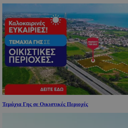
Τεμάχια Γης σε Οικιστικές Περιοχές