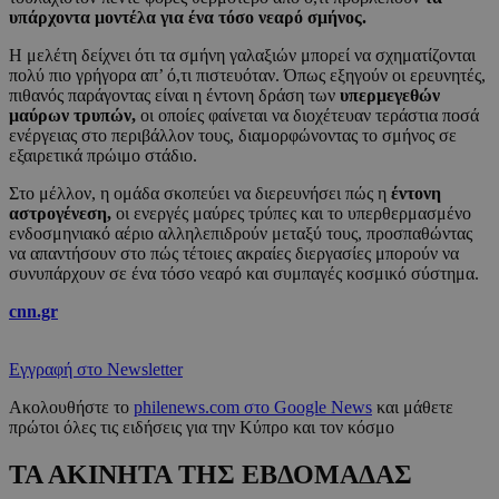
υπάρχοντα μοντέλα για ένα τόσο νεαρό σμήνος.
Η μελέτη δείχνει ότι τα σμήνη γαλαξιών μπορεί να σχηματίζονται
πολύ πιο γρήγορα απ’ ό,τι πιστευόταν. Όπως εξηγούν οι ερευνητές,
πιθανός παράγοντας είναι η έντονη δράση των
υπερμεγεθών
μαύρων τρυπών,
οι οποίες φαίνεται να διοχέτευαν τεράστια ποσά
ενέργειας στο περιβάλλον τους, διαμορφώνοντας το σμήνος σε
εξαιρετικά πρώιμο στάδιο.
Στο μέλλον, η ομάδα σκοπεύει να διερευνήσει πώς η
έντονη
αστρογένεση,
οι ενεργές μαύρες τρύπες και το υπερθερμασμένο
ενδοσμηνιακό αέριο αλληλεπιδρούν μεταξύ τους, προσπαθώντας
να απαντήσουν στο πώς τέτοιες ακραίες διεργασίες μπορούν να
συνυπάρχουν σε ένα τόσο νεαρό και συμπαγές κοσμικό σύστημα.
cnn.gr
Εγγραφή στο Newsletter
Ακολουθήστε το
philenews.com στο Google News
και μάθετε
πρώτοι όλες τις ειδήσεις για την Κύπρο και τον κόσμο
ΤΑ ΑΚΙΝΗΤΑ ΤΗΣ ΕΒΔΟΜΑΔΑΣ