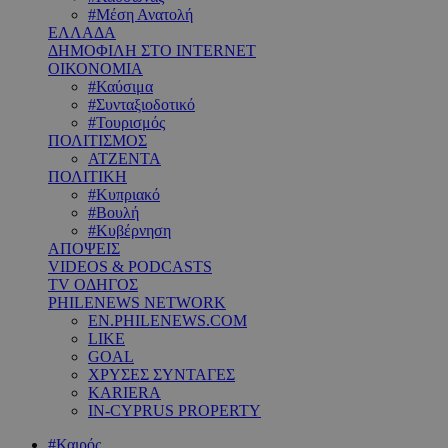
#Μέση Ανατολή
ΕΛΛΑΔΑ
ΔΗΜΟΦΙΛΗ ΣΤΟ INTERNET
ΟΙΚΟΝΟΜΙΑ
#Καύσιμα
#Συνταξιοδοτικό
#Τουρισμός
ΠΟΛΙΤΙΣΜΟΣ
ΑΤΖΕΝΤΑ
ΠΟΛΙΤΙΚΗ
#Κυπριακό
#Βουλή
#Κυβέρνηση
ΑΠΟΨΕΙΣ
VIDEOS & PODCASTS
TV ΟΔΗΓΟΣ
PHILENEWS NETWORK
EN.PHILENEWS.COM
LIKE
GOAL
ΧΡΥΣΕΣ ΣΥΝΤΑΓΕΣ
KARIERA
IN-CYPRUS PROPERTY
#Καιρός