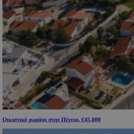
Οικιστικό χωράφι στην Πέγεια, €45,000