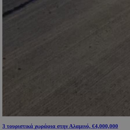
3 τουριστικά χωράφια στην Αλαμινό, €4,000,000