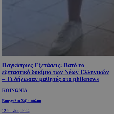
Παγκύπριες Εξετάσεις: Bατό το
εξεταστικό δοκίμιο των Νέων Ελληνικών
– Τι δήλωσαν μαθητές στο philenews
ΚΟΙΝΩΝΙΑ
Ευαγγελία Σιζοπούλου
12 Ιουνίου, 2024