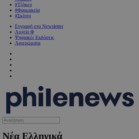
#Τζόκερ
#Φαρμακεία
#Σκίτσο
Εγγραφή στο Newsletter
Αρχείο Φ
Ψηφιακές Εκδόσεις
Αφιερώματα
Νέα Ελληνικά