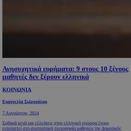
Ανησυχητικά ευρήματα: 9 στους 10 ξένους
μαθητές δεν ξέρουν ελληνικά
ΚΟΙΝΩΝΙΑ
Ευαγγελία Σιζοπούλου
7 Αυγούστου, 2024
Σοβαρά κενά και ελλείψεις στην ελληνική γλώσσα έχουν
εντοπιστεί στη συντριπτική πλειοψηφία μαθητών της Δημοτικής