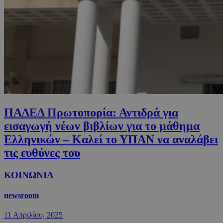
ΠΑΔΕΔ Πρωτοπορία: Αντιδρά για
εισαγωγή νέων βιβλίων για το μάθημα
Ελληνικών – Καλεί το ΥΠΑΝ να αναλάβει
τις ευθύνες του
ΚΟΙΝΩΝΙΑ
newsroom
11 Απριλίου, 2025