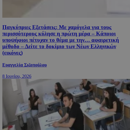
Παγκύπριες Εξετάσεις: Με χαμόγελα για τους
περισσότερους κύλησε η πρώτη μέρα – Κάποιοι
υποψήφιοι πέτυχαν το θέμα με την… αφαιρετική
μέθοδο – Δείτε το δοκίμιο των Νέων Ελληνικών
(εικόνες)
Ευαγγελία Σιζοπούλου
8 Ιουνίου, 2026