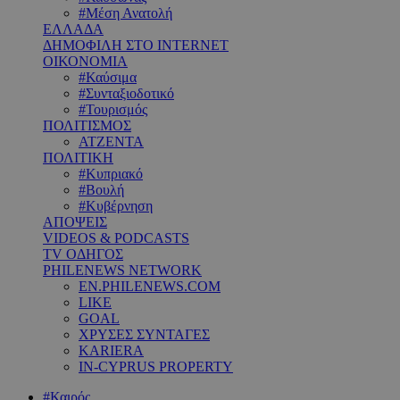
#Μέση Ανατολή
ΕΛΛΑΔΑ
ΔΗΜΟΦΙΛΗ ΣΤΟ INTERNET
ΟΙΚΟΝΟΜΙΑ
#Καύσιμα
#Συνταξιοδοτικό
#Τουρισμός
ΠΟΛΙΤΙΣΜΟΣ
ΑΤΖΕΝΤΑ
ΠΟΛΙΤΙΚΗ
#Κυπριακό
#Βουλή
#Κυβέρνηση
ΑΠΟΨΕΙΣ
VIDEOS & PODCASTS
TV ΟΔΗΓΟΣ
PHILENEWS NETWORK
EN.PHILENEWS.COM
LIKE
GOAL
ΧΡΥΣΕΣ ΣΥΝΤΑΓΕΣ
KARIERA
IN-CYPRUS PROPERTY
#Καιρός