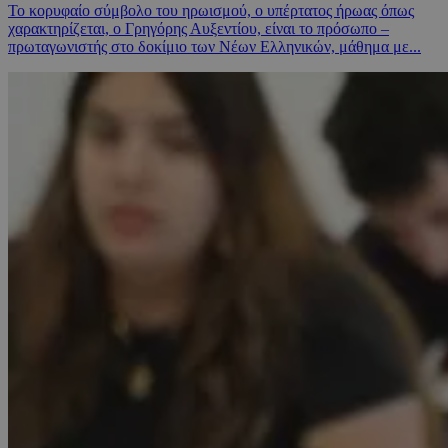
Το κορυφαίο σύμβολο του ηρωισμού, ο υπέρτατος ήρωας όπως
χαρακτηρίζεται, ο Γρηγόρης Αυξεντίου, είναι το πρόσωπο –
πρωταγωνιστής στο δοκίμιο των Νέων Ελληνικών, μάθημα με...