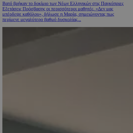
Βατό βρήκαν το δοκίμιο των Νέων Ελληνικών στις Παγκύπριες
Εξετάσεις Πρόσβασης οι περισσότεροι μαθητές. «Δεν μας
μπέρδεψε καθόλου», δήλωσε η Μαρία, σημειώνοντας πως
περίμενε μεγαλύτερο βαθμό δυσκολίας...