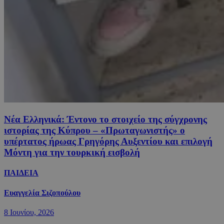
Νέα Ελληνικά: Έντονο το στοιχείο της σύγχρονης
ιστορίας της Κύπρου – «Πρωταγωνιστής» ο
υπέρτατος ήρωας Γρηγόρης Αυξεντίου και επιλογή
Μόντη για την τουρκική εισβολή
ΠΑΙΔΕΙΑ
Ευαγγελία Σιζοπούλου
8 Ιουνίου, 2026