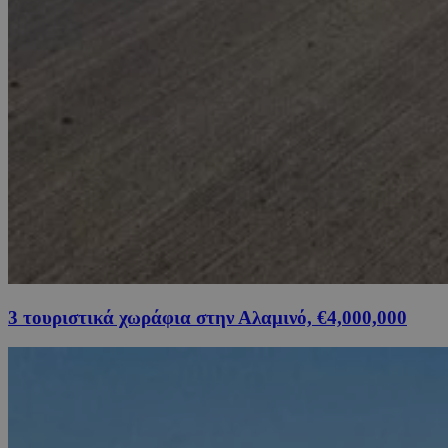
3 τουριστικά χωράφια στην Αλαμινό, €4,000,000