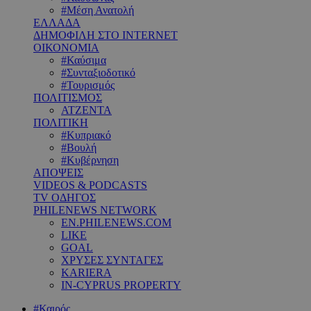
#Μέση Ανατολή
ΕΛΛΑΔΑ
ΔΗΜΟΦΙΛΗ ΣΤΟ INTERNET
ΟΙΚΟΝΟΜΙΑ
#Καύσιμα
#Συνταξιοδοτικό
#Τουρισμός
ΠΟΛΙΤΙΣΜΟΣ
ΑΤΖΕΝΤΑ
ΠΟΛΙΤΙΚΗ
#Κυπριακό
#Βουλή
#Κυβέρνηση
ΑΠΟΨΕΙΣ
VIDEOS & PODCASTS
TV ΟΔΗΓΟΣ
PHILENEWS NETWORK
EN.PHILENEWS.COM
LIKE
GOAL
ΧΡΥΣΕΣ ΣΥΝΤΑΓΕΣ
KARIERA
IN-CYPRUS PROPERTY
#Καιρός