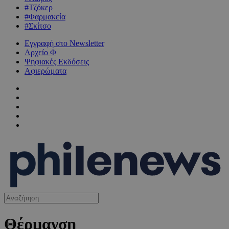
#Τζόκερ
#Φαρμακεία
#Σκίτσο
Εγγραφή στο Newsletter
Αρχείο Φ
Ψηφιακές Εκδόσεις
Αφιερώματα
Θέρμανση