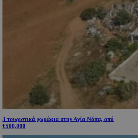
3 τουριστικά χωράφια στην Αγία Νάπα, από
€500,000