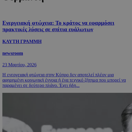
Ενεργειακή φτώχεια: Το κράτος να εφαρμόσει
πρακτικές λύσεις σε σπίτια ευάλωτων
ΚΑΥΤΗ ΓΡΑΜΜΗ
newsroom
23 Μαρτίου, 2026
Η ενεργειακή φτώχεια στην Κύπρο δεν αποτελεί πλέον μια
αφηρημένη κοινωνική έννοια ή ένα τεχνικό ζήτημα που μπορεί να
παραμένει σε δεύτερο πλάνο. Έχει ήδη...