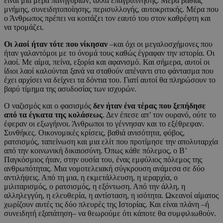
είναι μια μέρα πανηγυριών, αλλά επαγρύπνησης. Μέρα βαθιάς
μνήμης, συνειδητοποίησης, περισυλλογής, αυτοκριτικής. Μέρα που
ο Άνθρωπος πρέπει να κοιτάζει τον εαυτό του στον καθρέφτη και
να τρομάζει.
Οι λαοί ήταν τότε που νίκησαν
–και όχι οι μεγαλοσχήμονες που
ήταν γαλαντόμοι με το όνομά τους καθώς έγραφαν την ιστορία. Οι
λαοί. Με αίμα, πείνα, εξορία και αφανισμό. Και σήμερα, αυτοί οι
ίδιοι λαοί καλούνται ξανά να σταθούν απέναντι στο φάντασμα που
έχει αρχίσει να δείχνει τα δόντια του. Γιατί αυτοί θα πληρώσουν το
βαρύ τίμημα της ασυδοσίας των ισχυρών.
Ο ναζισμός και ο φασισμός
δεν ήταν ένα τέρας που ξεπήδησε
από τα έγκατα της κολάσεως
. Δεν έπεσε απ’ τον ουρανό, ούτε το
έφεραν οι εξωγήινοι. Άνθρωποι το γέννησαν και το εξέθρεψαν.
Συνθήκες. Οικονομικές κρίσεις, βαθιά ανισότητα, φόβος,
ρατσισμός, ταπείνωση και μια ελίτ που προτίμησε την απολυταρχία
από την κοινωνική δικαιοσύνη. Όπως κάθε πόλεμος, ο Β’
Παγκόσμιος ήταν, στην ουσία του, ένας εμφύλιος πόλεμος της
ανθρωπότητας. Μια νομοτελειακή σύγκρουση ανάμεσα σε δύο
αντιλήψεις. Από τη μια, η εκμετάλλευση, η ιεραρχία, ο
μιλιταρισμός, ο ρατσισμός, η εξόντωση. Από την άλλη, η
αλληλεγγύη, η ελευθερία, η αντίσταση, η ισότητα. Ωκεανοί αίματος
χωρίζουν αυτές τις δύο πλευρές της Ιστορίας. Και είναι πλάνη –ή
συνειδητή εξαπάτηση– να θεωρούμε ότι κάποτε θα συμφιλιωθούν.