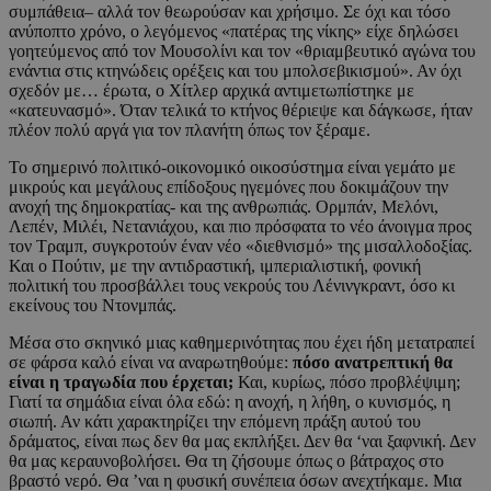
συμπάθεια– αλλά τον θεωρούσαν και χρήσιμο. Σε όχι και τόσο
ανύποπτο χρόνο, ο λεγόμενος «πατέρας της νίκης» είχε δηλώσει
γοητεύμενος από τον Μουσολίνι και τον «θριαμβευτικό αγώνα του
ενάντια στις κτηνώδεις ορέξεις και του μπολσεβικισμού». Αν όχι
σχεδόν με… έρωτα, ο Χίτλερ αρχικά αντιμετωπίστηκε με
«κατευνασμό». Όταν τελικά το κτήνος θέριεψε και δάγκωσε, ήταν
πλέον πολύ αργά για τον πλανήτη όπως τον ξέραμε.
Το σημερινό πολιτικό-οικονομικό οικοσύστημα είναι γεμάτο με
μικρούς και μεγάλους επίδοξους ηγεμόνες που δοκιμάζουν την
ανοχή της δημοκρατίας- και της ανθρωπιάς. Ορμπάν, Μελόνι,
Λεπέν, Μιλέι, Νετανιάχου, και πιο πρόσφατα το νέο άνοιγμα προς
τον Τραμπ, συγκροτούν έναν νέο «διεθνισμό» της μισαλλοδοξίας.
Και ο Πούτιν, με την αντιδραστική, ιμπεριαλιστική, φονική
πολιτική του προσβάλλει τους νεκρούς του Λένινγκραντ, όσο κι
εκείνους του Ντονμπάς.
Μέσα στο σκηνικό μιας καθημερινότητας που έχει ήδη μετατραπεί
σε φάρσα καλό είναι να αναρωτηθούμε:
πόσο ανατρεπτική θα
είναι η τραγωδία που έρχεται;
Και, κυρίως, πόσο προβλέψιμη;
Γιατί τα σημάδια είναι όλα εδώ: η ανοχή, η λήθη, ο κυνισμός, η
σιωπή. Αν κάτι χαρακτηρίζει την επόμενη πράξη αυτού του
δράματος, είναι πως δεν θα μας εκπλήξει. Δεν θα ‘ναι ξαφνική. Δεν
θα μας κεραυνοβολήσει. Θα τη ζήσουμε όπως ο βάτραχος στο
βραστό νερό. Θα ’ναι η φυσική συνέπεια όσων ανεχτήκαμε. Μια