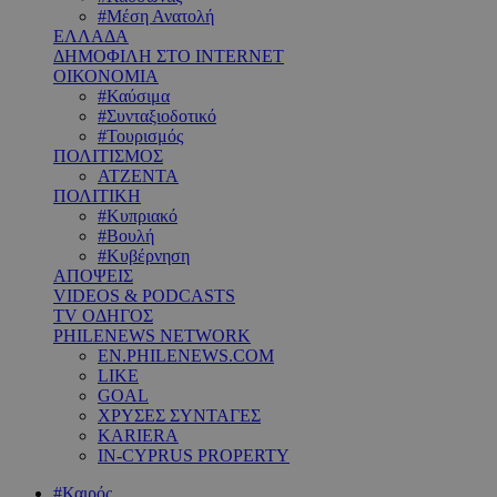
#Μέση Ανατολή
ΕΛΛΑΔΑ
ΔΗΜΟΦΙΛΗ ΣΤΟ INTERNET
ΟΙΚΟΝΟΜΙΑ
#Καύσιμα
#Συνταξιοδοτικό
#Τουρισμός
ΠΟΛΙΤΙΣΜΟΣ
ΑΤΖΕΝΤΑ
ΠΟΛΙΤΙΚΗ
#Κυπριακό
#Βουλή
#Κυβέρνηση
ΑΠΟΨΕΙΣ
VIDEOS & PODCASTS
TV ΟΔΗΓΟΣ
PHILENEWS NETWORK
EN.PHILENEWS.COM
LIKE
GOAL
ΧΡΥΣΕΣ ΣΥΝΤΑΓΕΣ
KARIERA
IN-CYPRUS PROPERTY
#Καιρός