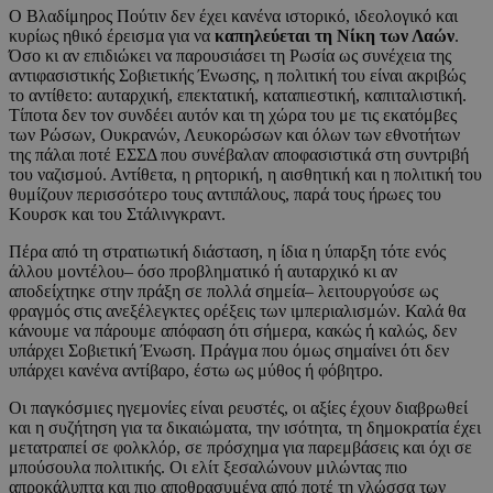
Ο Βλαδίμηρος Πούτιν δεν έχει κανένα ιστορικό, ιδεολογικό και
κυρίως ηθικό έρεισμα για να
καπηλεύεται τη Νίκη των Λαών
.
Όσο κι αν επιδιώκει να παρουσιάσει τη Ρωσία ως συνέχεια της
αντιφασιστικής Σοβιετικής Ένωσης, η πολιτική του είναι ακριβώς
το αντίθετο: αυταρχική, επεκτατική, καταπιεστική, καπιταλιστική.
Τίποτα δεν τον συνδέει αυτόν και τη χώρα του με τις εκατόμβες
των Ρώσων, Ουκρανών, Λευκορώσων και όλων των εθνοτήτων
της πάλαι ποτέ ΕΣΣΔ που συνέβαλαν αποφασιστικά στη συντριβή
του ναζισμού. Αντίθετα, η ρητορική, η αισθητική και η πολιτική του
θυμίζουν περισσότερο τους αντιπάλους, παρά τους ήρωες του
Κουρσκ και του Στάλινγκραντ.
Πέρα από τη στρατιωτική διάσταση, η ίδια η ύπαρξη τότε ενός
άλλου μοντέλου– όσο προβληματικό ή αυταρχικό κι αν
αποδείχτηκε στην πράξη σε πολλά σημεία– λειτουργούσε ως
φραγμός στις ανεξέλεγκτες ορέξεις των ιμπεριαλισμών. Καλά θα
κάνουμε να πάρουμε απόφαση ότι σήμερα, κακώς ή καλώς, δεν
υπάρχει Σοβιετική Ένωση. Πράγμα που όμως σημαίνει ότι δεν
υπάρχει κανένα αντίβαρο, έστω ως μύθος ή φόβητρο.
Οι παγκόσμιες ηγεμονίες είναι ρευστές, οι αξίες έχουν διαβρωθεί
και η συζήτηση για τα δικαιώματα, την ισότητα, τη δημοκρατία έχει
μετατραπεί σε φολκλόρ, σε πρόσχημα για παρεμβάσεις και όχι σε
μπούσουλα πολιτικής. Οι ελίτ ξεσαλώνουν μιλώντας πιο
απροκάλυπτα και πιο αποθρασυμένα από ποτέ τη γλώσσα των