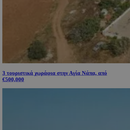
3 τουριστικά χωράφια στην Αγία Νάπα, από
€500,000