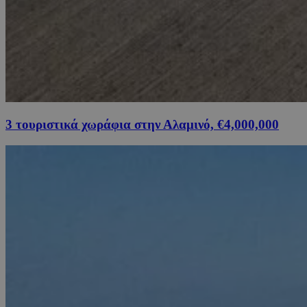
3 τουριστικά χωράφια στην Αλαμινό, €4,000,000