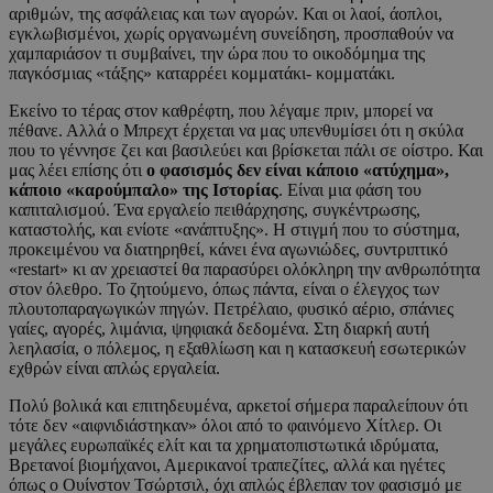
αριθμών, της ασφάλειας και των αγορών. Και οι λαοί, άοπλοι,
εγκλωβισμένοι, χωρίς οργανωμένη συνείδηση, προσπαθούν να
χαμπαριάσον τι συμβαίνει, την ώρα που το οικοδόμημα της
παγκόσμιας «τάξης» καταρρέει κομματάκι- κομματάκι.
Εκείνο το τέρας στον καθρέφτη, που λέγαμε πριν, μπορεί να
πέθανε. Αλλά ο Μπρεχτ έρχεται να μας υπενθυμίσει ότι η σκύλα
που το γέννησε ζει και βασιλεύει και βρίσκεται πάλι σε οίστρο. Και
μας λέει επίσης ότι
o φασισμός δεν είναι κάποιο «ατύχημα»,
κάποιο «καρούμπαλο» της Ιστορίας
. Είναι μια φάση του
καπιταλισμού. Ένα εργαλείο πειθάρχησης, συγκέντρωσης,
καταστολής, και ενίοτε «ανάπτυξης». Η στιγμή που το σύστημα,
προκειμένου να διατηρηθεί, κάνει ένα αγωνιώδες, συντριπτικό
«restart» κι αν χρειαστεί θα παρασύρει ολόκληρη την ανθρωπότητα
στον όλεθρο. Το ζητούμενο, όπως πάντα, είναι ο έλεγχος των
πλουτοπαραγωγικών πηγών. Πετρέλαιο, φυσικό αέριο, σπάνιες
γαίες, αγορές, λιμάνια, ψηφιακά δεδομένα. Στη διαρκή αυτή
λεηλασία, ο πόλεμος, η εξαθλίωση και η κατασκευή εσωτερικών
εχθρών είναι απλώς εργαλεία.
Πολύ βολικά και επιτηδευμένα, αρκετοί σήμερα παραλείπουν ότι
τότε δεν «αιφνιδιάστηκαν» όλοι από το φαινόμενο Χίτλερ. Οι
μεγάλες ευρωπαϊκές ελίτ και τα χρηματοπιστωτικά ιδρύματα,
Βρετανοί βιομήχανοι, Αμερικανοί τραπεζίτες, αλλά και ηγέτες
όπως ο Ουίνστον Τσώρτσιλ, όχι απλώς έβλεπαν τον φασισμό με