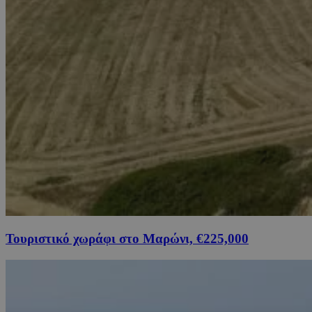
Τουριστικό χωράφι στο Μαρώνι, €225,000