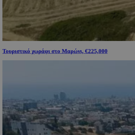
Τουριστικό χωράφι στο Μαρώνι, €225,000