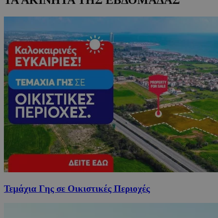
Τεμάχια Γης σε Οικιστικές Περιοχές