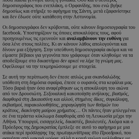
δημοσιογράφος που ενεπλάκη, ο Ορφανίδης, που ενώ βγήκε
δημοσίως και στήριξε το αφήγημα της Σάντη, μετά εξαφανίστηκε
και δεν έδωσε ούτε κατάθεση στην Αστυνομία.
Οι δημοσιογράφοι δεν κρύβονται, ούτε κάνουν δημοσιογραφία του
facebook. Υποστηρίζουν τις όποιες αποκαλύψεις τους, αφού
προηγουμένως τις ερευνούν και
αναλαμβάνουν την ευθύνη
για
όσα λένε στους πολίτες. Κι αν κάνουν λάθος απολογούνται και
δίνουν μια εξήγηση. Στην υπεύθυνη δημοσιογραφία ακόμα και να
είμαστε βέβαιοι για γεγονότα που γράφουμε όταν κληθούμε να τα
αποδείξουμε στο δικαστήριο
δεν αρκεί να λέμε τη γνώμη μας
.
Οφείλουμε να την τεκμηριώσουμε με στοιχεία.
Σε αυτή την περίπτωση δεν έπεσε απλώς μια σκανδαλώδης
υπόθεση στη δημόσια σφαίρα, έπεσε ο ουρανός στα κεφάλια μας.
Τόσο βαριά ήταν όσα αναφέρθηκαν ως η αποκάλυψη του αιώνα
από τον Δρουσιώτη.
Σεξουαλική κακοποίηση ανήλικης, βιασμός,
διαφθορά στη Δικαιοσύνη και αλλού, στημένες δίκες, συγκάλυψη,
εκβιασμοί, παρακολουθήσεις, χειραγώγηση των θεσμών του
κράτους, διακίνηση μαύρου χρήματος
… Οι πάντες ήταν μπλεγμένοι
σε ένα τεράστιο κύκλωμα διαφθοράς από τη Λευκωσία μέχρι την
Αθήνα. Υπουργοί, εισαγγελείς, δικαστές, βουλευτές. Ακόμα και ο
Πρόεδρος της Δημοκρατίας έμπλεξε σε αυτό το αφήγημα με μια
ατάκα περί
πρόσληψης της πρωταγωνίστριας στο Προεδρικό
, που
φαινόταν από μακριά μούφα, αλλά η κοινή γνώμη μολύνθηκε με