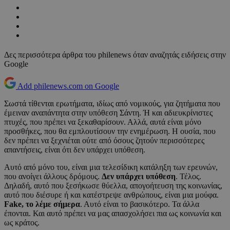
Δες περισσότερα άρθρα του philenews όταν αναζητάς ειδήσεις στην
Google
Add philenews.com on Google
Σωστά τίθενται ερωτήματα, ιδίως από νομικούς, για ζητήματα που
έμειναν αναπάντητα στην υπόθεση Σάντη. Ή και αδιευκρίνιστες
πτυχές, που πρέπει να ξεκαθαρίσουν. Αλλά, αυτά είναι μόνο
προσθήκες, που θα εμπλουτίσουν την ενημέρωση. Η ουσία, που
δεν πρέπει να ξεχνιέται ούτε από όσους ζητούν περισσότερες
απαντήσεις, είναι ότι δεν υπάρχει υπόθεση.
Αυτό από μόνο του, είναι μια τελεσίδικη κατάληξη των ερευνών,
που ανοίγει άλλους δρόμους.
Δεν υπάρχει υπόθεση
. Τέλος.
Δηλαδή, αυτό που ξεσήκωσε θύελλα, απογοήτευση της κοινωνίας,
αυτό που διέσυρε ή και κατέστρεψε ανθρώπους, είναι μια μούφα.
Fake, το λέμε σήμερα
. Αυτό είναι το βασικότερο. Τα άλλα
έπονται. Και αυτό πρέπει να μας απασχολήσει πια ως κοινωνία και
ως κράτος.