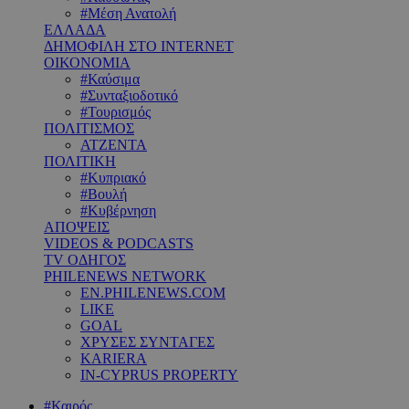
#Μέση Ανατολή
ΕΛΛΑΔΑ
ΔΗΜΟΦΙΛΗ ΣΤΟ INTERNET
ΟΙΚΟΝΟΜΙΑ
#Καύσιμα
#Συνταξιοδοτικό
#Τουρισμός
ΠΟΛΙΤΙΣΜΟΣ
ΑΤΖΕΝΤΑ
ΠΟΛΙΤΙΚΗ
#Κυπριακό
#Βουλή
#Κυβέρνηση
ΑΠΟΨΕΙΣ
VIDEOS & PODCASTS
TV ΟΔΗΓΟΣ
PHILENEWS NETWORK
EN.PHILENEWS.COM
LIKE
GOAL
ΧΡΥΣΕΣ ΣΥΝΤΑΓΕΣ
KARIERA
IN-CYPRUS PROPERTY
#Καιρός