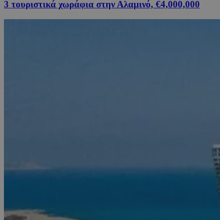
3 τουριστικά χωράφια στην Αλαμινό, €4,000,000