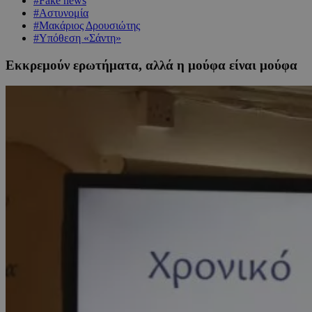
#Fake news
#Αστυνομία
#Μακάριος Δρουσιώτης
#Υπόθεση «Σάντη»
Εκκρεμούν ερωτήματα, αλλά η μούφα είναι μούφα