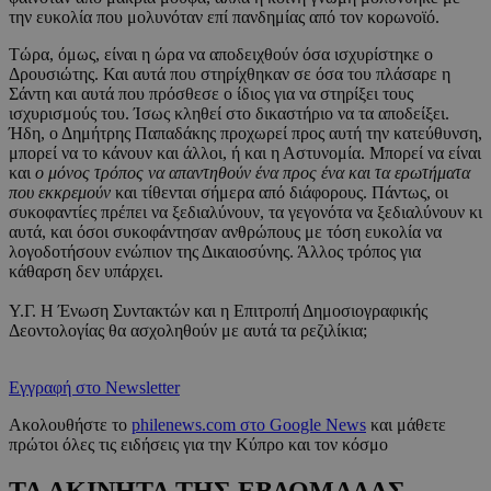
την ευκολία που μολυνόταν επί πανδημίας από τον κορωνοϊό.
Τώρα, όμως, είναι η ώρα να αποδειχθούν όσα ισχυρίστηκε ο
Δρουσιώτης. Και αυτά που στηρίχθηκαν σε όσα του πλάσαρε η
Σάντη και αυτά που πρόσθεσε ο ίδιος για να στηρίξει τους
ισχυρισμούς του. Ίσως κληθεί στο δικαστήριο να τα αποδείξει.
Ήδη, ο Δημήτρης Παπαδάκης προχωρεί προς αυτή την κατεύθυνση,
μπορεί να το κάνουν και άλλοι, ή και η Αστυνομία. Μπορεί να είναι
και
ο μόνος τρόπος να απαντηθούν ένα προς ένα και τα ερωτήματα
που εκκρεμούν
και τίθενται σήμερα από διάφορους. Πάντως, οι
συκοφαντίες πρέπει να ξεδιαλύνουν, τα γεγονότα να ξεδιαλύνουν κι
αυτά, και όσοι συκοφάντησαν ανθρώπους με τόση ευκολία να
λογοδοτήσουν ενώπιον της Δικαιοσύνης. Άλλος τρόπος για
κάθαρση δεν υπάρχει.
Υ.Γ. Η Ένωση Συντακτών και η Επιτροπή Δημοσιογραφικής
Δεοντολογίας θα ασχοληθούν με αυτά τα ρεζιλίκια;
Εγγραφή στο Newsletter
Ακολουθήστε το
philenews.com στο Google News
και μάθετε
πρώτοι όλες τις ειδήσεις για την Κύπρο και τον κόσμο
ΤΑ ΑΚΙΝΗΤΑ ΤΗΣ ΕΒΔΟΜΑΔΑΣ