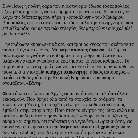
Είναι ίσως η πρώτη φορά που η Αστυνομία έδωσε τόσες πολλές
εξηγήσεις δημοσίως για τα ευρήματα ερευνών της. Κι αυτό έγινε
λόγω της διάστασης που πήρε η «αποκάλυψη» του Μακάριου
Δρουσιώτη, η οποία αναστάτωσε τόσο πολύ την κοινή γνώμη, που
επί εβδομάδες και σε περίοδο εκλογών, δεν μπορούσε να ασχοληθεί
με τίποτε άλλο
.
Την πλάκωσε κυριολεκτικά σαν κατάμαυρο νέφος που σκέπασε τα
πάντα. Πάγωσε ο τόπος.
Μείναμε άπαντες άφωνοι
. Κι έπρεπε
όσο ταχύτερα γινόταν να καθαρίσει η ατμόσφαιρα. Όσο κι αν
υπάρχουν ακόμα αναπάντητα ερωτήματα, το νέφος καθάρισε. Το
σημαντικό που εκκρεμεί είναι να ερευνηθεί και να αποκαλυφθεί αν
πίσω από την ιστορία
υπάρχει υποκινητής
, ηθικός αυτουργός, ο
οποίος καθοδηγούσε την Κυριακή Κυριάκου, που ακόμα
ονομάζεται «Σάντη».
Φυσικά και οφείλουν οι Αρχές να απαντήσουν και σε όσα άλλα
εκκρεμούν. Πού βρήκε όλα αυτά τα στοιχεία, τα ονόματα, τα
τηλέφωνα η Σάντη; Ποια σχέση είχε με τον καθένα από όσους
έμπλεξε στην ιστορία της; Ποιο ήταν το κίνητρο της ίδιας, αλλά και
αυτών που δημοσιοποίησαν όσα τους πλάσαρε υποστηρίζοντας,
ακόμα και σήμερα, ότι πρόκειται για γεγονότα. Ο Δρουσιώτης, για
παράδειγμα, επιμένει ότι
ερεύνησε τα πάντα επί χρόνια
(τρία αν
δεν κάνω λάθος), ενώ δεν έμαθε σε αυτή την έρευνα ούτε καν
πόσα παιδιά γέννησε αυτή η γυναίκα. Όσο και ο δεύτερος