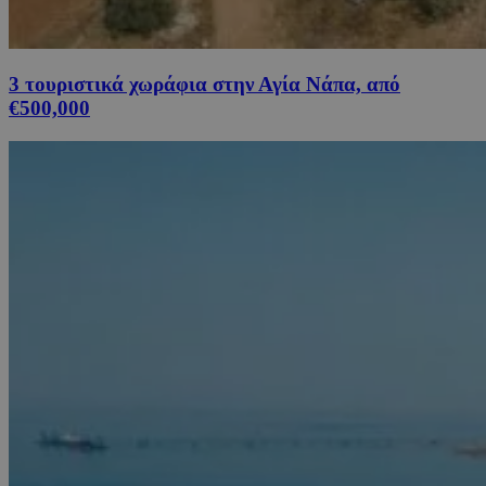
3 τουριστικά χωράφια στην Αγία Νάπα, από
€500,000