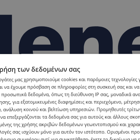
ρήση των δεδομένων σας
εργάτες μας χρησιμοποιούμε cookies και παρόμοιες τεχνολογίες 
ι να έχουμε πρόσβαση σε πληροφορίες στη συσκευή σας και να
 προσωπικά δεδομένα, όπως τη διεύθυνση IP σας, μοναδικά αν
σης, για εξατομικευμένες διαφημίσεις και περιεχόμενο, μέτρη
υ, ανάλυση κοινού και βελτίωση υπηρεσιών.
Προμηθευτές τρίτων
 να επεξεργάζονται τα δεδομένα σας για αυτούς και άλλους σκο
ένης της χρήσης ακριβών δεδομένων γεωεντοπισμού και χαρα
λογές σας ισχύουν μόνο για αυτόν τον ιστότοπο. Ορισμένοι πρ
 έννομο συμφέρον αντί για συγκατάθεση· έχετε το δικαίωμα να α