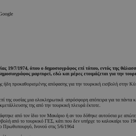
 Google
ς 19/7/1974, όπου ο δημοσιογράφος επί τόπου, εντός της θάλασσ
 δημοσιογράφος μαρτυρεί, εδώ και μέρες ετοιμάζεται για την τουρ
ης ήδη προκαθορισμένης απόφασης για την τουρκική εισβολή στην Κύ
επί της ουσίας μια ολοκληρωτικά απρόσφορη απόπειρα για τα πάντα 
κμετάλλευσης της από την τουρκική πλευρά έκτοτε.
γράφτηκε από τον ίδιο τον Μακάριο ή αν του δόθηκε αυτούσια με απώ
βολή από το τουρκικό ΓΕΣ, κάτι που δεν υπήρχε το καλοκαίρι του 19
 Πρωθυπουργό, Ινονού στις 5/6/1964