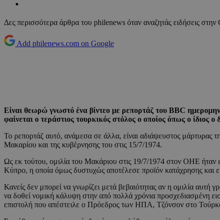
Δες περισσότερα άρθρα του philenews όταν αναζητάς ειδήσεις στην
Add philenews.com on Google
Είναι θεωρώ γνωστό ένα βίντεο με ρεπορτάζ του BBC ημερομηνία
φαίνεται ο τεράστιος τουρκικός στόλος ο οποίος όπως ο ίδιος ο
Το ρεπορτάζ αυτό, ανάμεσα σε άλλα, είναι αδιάψευστος μάρτυρας τ
Μακαρίου και της κυβέρνησης του στις 15/7/1974.
Ως εκ τούτου, ομιλία του Μακάριου στις 19/7/1974 στον ΟΗΕ ήταν 
Κύπρο, η οποία όμως δυστυχώς αποτέλεσε προϊόν κατάχρησης και ε
Κανείς δεν μπορεί να γνωρίζει μετά βεβαιότητας αν η ομιλία αυτή 
να δοθεί νομική κάλυψη στην από πολλά χρόνια προσχεδιασμένη εισ
επιστολή που απέστειλε ο Πρόεδρος των ΗΠΑ, Τζόνσον στο Τούρκο