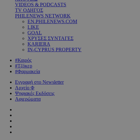
VIDEOS & PODCASTS
TV ΟΔΗΓΟΣ
PHILENEWS NETWORK
EN.PHILENEWS.COM
LIKE
GOAL
ΧΡΥΣΕΣ ΣΥΝΤΑΓΕΣ
KARIERA
IN-CYPRUS PROPERTY
#Καιρός
#Τζόκερ
#Φαρμακεία
Εγγραφή στο Newsletter
Αρχείο Φ
Ψηφιακές Εκδόσεις
Αφιερώματα