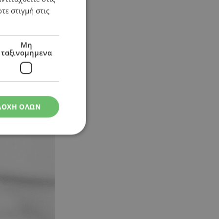
τε στιγμή στις
Μη
ταξινομημενα
ΔΟΧΗ ΟΛΩΝ