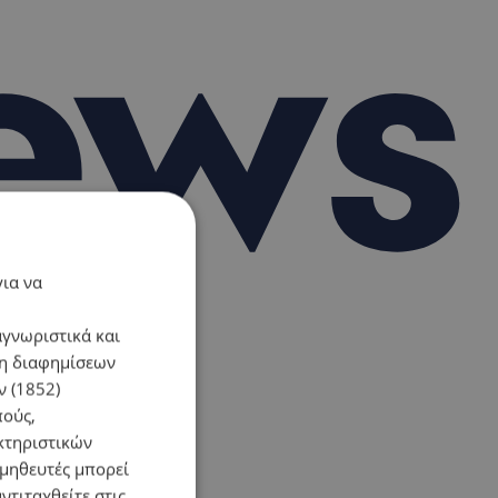
για να
αγνωριστικά και
ση διαφημίσεων
 (1852)
πούς,
κτηριστικών
ομηθευτές μπορεί
ντιταχθείτε στις