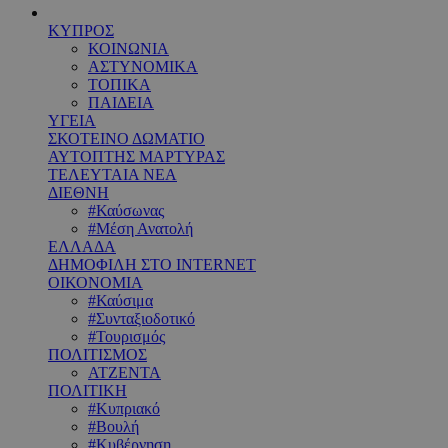
ΚΥΠΡΟΣ
ΚΟΙΝΩΝΙΑ
ΑΣΤΥΝΟΜΙΚΑ
ΤΟΠΙΚΑ
ΠΑΙΔΕΙΑ
ΥΓΕΙΑ
ΣΚΟΤΕΙΝΟ ΔΩΜΑΤΙΟ
ΑΥΤΟΠΤΗΣ ΜΑΡΤΥΡΑΣ
ΤΕΛΕΥΤΑΙΑ ΝΕΑ
ΔΙΕΘΝΗ
#Καύσωνας
#Μέση Ανατολή
ΕΛΛΑΔΑ
ΔΗΜΟΦΙΛΗ ΣΤΟ INTERNET
ΟΙΚΟΝΟΜΙΑ
#Καύσιμα
#Συνταξιοδοτικό
#Τουρισμός
ΠΟΛΙΤΙΣΜΟΣ
ΑΤΖΕΝΤΑ
ΠΟΛΙΤΙΚΗ
#Κυπριακό
#Βουλή
#Κυβέρνηση