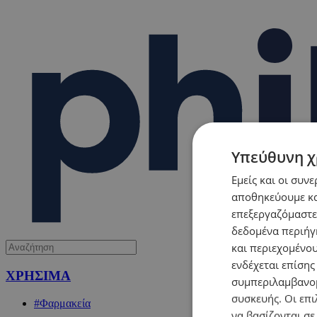
Υπεύθυνη χ
Εμείς και οι συν
αποθηκεύουμε κα
επεξεργαζόμαστε
δεδομένα περιήγη
και περιεχομένο
ενδέχεται επίσης
ΧΡΗΣΙΜΑ
συμπεριλαμβανομ
συσκευής. Οι επι
#Φαρμακεία
να βασίζονται σε