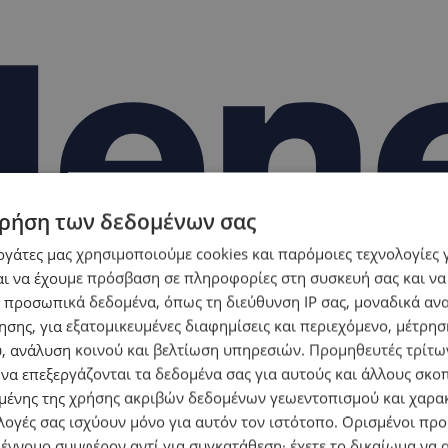
ρήση των δεδομένων σας
εργάτες μας χρησιμοποιούμε cookies και παρόμοιες τεχνολογίες 
ι να έχουμε πρόσβαση σε πληροφορίες στη συσκευή σας και να
 προσωπικά δεδομένα, όπως τη διεύθυνση IP σας, μοναδικά αν
σης, για εξατομικευμένες διαφημίσεις και περιεχόμενο, μέτρη
υ, ανάλυση κοινού και βελτίωση υπηρεσιών.
Προμηθευτές τρίτων
 να επεξεργάζονται τα δεδομένα σας για αυτούς και άλλους σκο
ένης της χρήσης ακριβών δεδομένων γεωεντοπισμού και χαρα
λογές σας ισχύουν μόνο για αυτόν τον ιστότοπο. Ορισμένοι πρ
 έννομο συμφέρον αντί για συγκατάθεση· έχετε το δικαίωμα να α