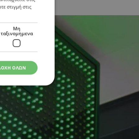
τε στιγμή στις
Μη
ταξινομημενα
ΔΟΧΗ ΟΛΩΝ