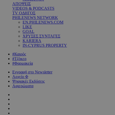
ΑΠΟΨΕΙΣ
VIDEOS & PODCASTS
TV ΟΔΗΓΟΣ
PHILENEWS NETWORK
EN.PHILENEWS.COM
LIKE
GOAL
ΧΡΥΣΕΣ ΣΥΝΤΑΓΕΣ
KARIERA
IN-CYPRUS PROPERTY
#Καιρός
#Τζόκερ
#Φαρμακεία
Εγγραφή στο Newsletter
Αρχείο Φ
Ψηφιακές Εκδόσεις
Αφιερώματα