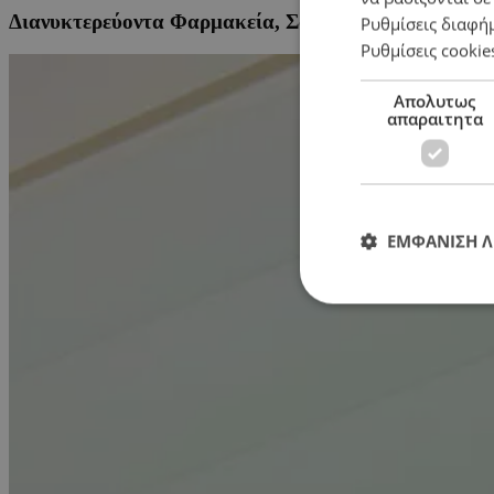
Διανυκτερεύοντα Φαρμακεία, Σάββατο 30 Μαΐου
Ρυθμίσεις διαφή
Ρυθμίσεις cookie
Απολυτως
απαραιτητα
ΕΜΦΑΝΙΣΗ 