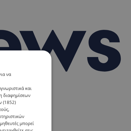
για να
αγνωριστικά και
ση διαφημίσεων
 (1852)
πούς,
κτηριστικών
ομηθευτές μπορεί
ντιταχθείτε στις