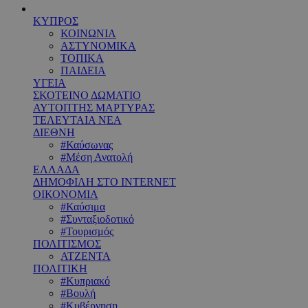
ΚΥΠΡΟΣ
ΚΟΙΝΩΝΙΑ
ΑΣΤΥΝΟΜΙΚΑ
ΤΟΠΙΚΑ
ΠΑΙΔΕΙΑ
ΥΓΕΙΑ
ΣΚΟΤΕΙΝΟ ΔΩΜΑΤΙΟ
ΑΥΤΟΠΤΗΣ ΜΑΡΤΥΡΑΣ
ΤΕΛΕΥΤΑΙΑ ΝΕΑ
ΔΙΕΘΝΗ
#Καύσωνας
#Μέση Ανατολή
ΕΛΛΑΔΑ
ΔΗΜΟΦΙΛΗ ΣΤΟ INTERNET
ΟΙΚΟΝΟΜΙΑ
#Καύσιμα
#Συνταξιοδοτικό
#Τουρισμός
ΠΟΛΙΤΙΣΜΟΣ
ΑΤΖΕΝΤΑ
ΠΟΛΙΤΙΚΗ
#Κυπριακό
#Βουλή
#Κυβέρνηση