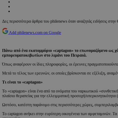
Δες περισσότερα άρθρα του philenews όταν αναζητάς ειδήσεις στην
Add philenews.com on Google
Πάνω από ένα εκατομμύριο «captagon» το επωνομαζόμενο ως χάπ
εμπορευματοκιβωτίων στο λιμάνι του Πειραιά.
Όπως αναφέρουν οι ίδιες πληροφορίες, οι έρευνες πραγματοποιούντ
Μετά το τέλος των ερευνών, οι οποίες βρίσκονται σε εξέλιξη, αναμέ
Τι είναι το «captagon»
Το «captagon» είναι ένα από τα ονόματα του ναρκωτικού «συνθετικ
πλαίσιο θεραπείας για την ελλειμματική προσοχή/υπερκινητικότητα
Ωστόσο, κατέστη παράνομο στις περισσότερες χώρες, συμπεριλαμβα
Το captagon ανήκει στην ευρύτερη οικογένεια των αμφεταμινών. Τα