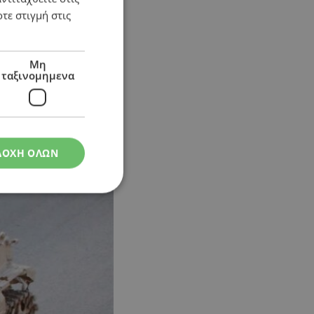
τε στιγμή στις
Μη
ταξινομημενα
ΔΟΧΗ ΟΛΩΝ