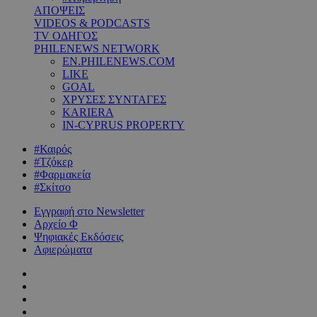
ΑΠΟΨΕΙΣ
VIDEOS & PODCASTS
TV ΟΔΗΓΟΣ
PHILENEWS NETWORK
EN.PHILENEWS.COM
LIKE
GOAL
ΧΡΥΣΕΣ ΣΥΝΤΑΓΕΣ
KARIERA
IN-CYPRUS PROPERTY
#Καιρός
#Τζόκερ
#Φαρμακεία
#Σκίτσο
Εγγραφή στο Newsletter
Αρχείο Φ
Ψηφιακές Εκδόσεις
Αφιερώματα