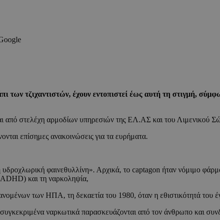
 Google
ι των τζιχαντιστών, έχουν εντοπιστεί έως αυτή τη στιγμή, σύμφ
αι από στελέχη αρμοδίων υπηρεσιών της ΕΛ.ΑΣ και του Λιμενικού Σώμ
νονται επίσημες ανακοινώσεις για τα ευρήματα.
ή υδροχλωρική φαινεθυλλίνη». Αρχικά, το captagon ήταν νόμιμο φάρ
 (ADHD) και τη ναρκοληψία,
νομένων των ΗΠΑ, τη δεκαετία του 1980, όταν η εθιστικότητά του έ
 συγκεκριμένα ναρκωτικά παρασκευάζονται από τον άνθρωπο και συνδ