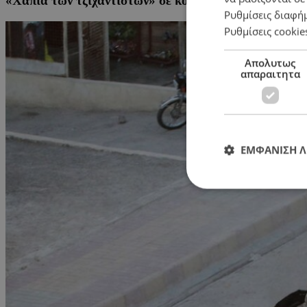
«Χάπια των τζιχαντιστών» σε κοντέινερ στο λιμάνι τ
Ρυθμίσεις διαφή
Ρυθμίσεις cookie
Απολυτως
απαραιτητα
ΕΜΦΑΝΙΣΗ 