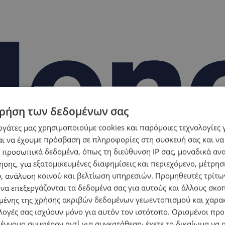
ρήση των δεδομένων σας
εργάτες μας χρησιμοποιούμε cookies και παρόμοιες τεχνολογίες 
ι να έχουμε πρόσβαση σε πληροφορίες στη συσκευή σας και να
 προσωπικά δεδομένα, όπως τη διεύθυνση IP σας, μοναδικά αν
σης, για εξατομικευμένες διαφημίσεις και περιεχόμενο, μέτρη
υ, ανάλυση κοινού και βελτίωση υπηρεσιών.
Προμηθευτές τρίτων
 να επεξεργάζονται τα δεδομένα σας για αυτούς και άλλους σκο
ένης της χρήσης ακριβών δεδομένων γεωεντοπισμού και χαρα
λογές σας ισχύουν μόνο για αυτόν τον ιστότοπο. Ορισμένοι πρ
 έννομο συμφέρον αντί για συγκατάθεση· έχετε το δικαίωμα να α