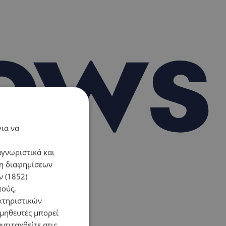
για να
αγνωριστικά και
ση διαφημίσεων
 (1852)
πούς,
κτηριστικών
ομηθευτές μπορεί
ντιταχθείτε στις