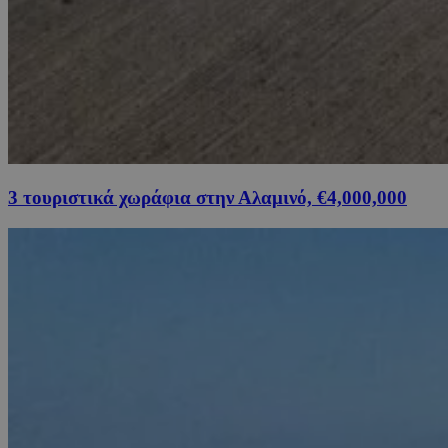
3 τουριστικά χωράφια στην Αλαμινό, €4,000,000