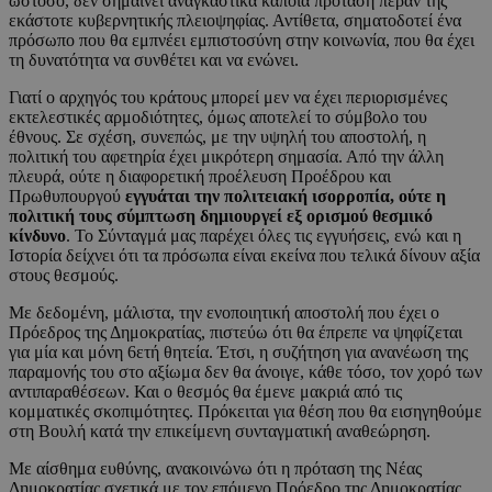
ωστόσο, δεν σημαίνει αναγκαστικά κάποια πρόταση πέραν της
εκάστοτε κυβερνητικής πλειοψηφίας. Αντίθετα, σηματοδοτεί ένα
πρόσωπο που θα εμπνέει εμπιστοσύνη στην κοινωνία, που θα έχει
τη δυνατότητα να συνθέτει και να ενώνει.
Γιατί ο αρχηγός του κράτους μπορεί μεν να έχει περιορισμένες
εκτελεστικές αρμοδιότητες, όμως αποτελεί το σύμβολο του
έθνους. Σε σχέση, συνεπώς, με την υψηλή του αποστολή, η
πολιτική του αφετηρία έχει μικρότερη σημασία. Από την άλλη
πλευρά, ούτε η διαφορετική προέλευση Προέδρου και
Πρωθυπουργού
εγγυάται την πολιτειακή ισορροπία, ούτε η
πολιτική τους σύμπτωση δημιουργεί εξ ορισμού θεσμικό
κίνδυνο
. Το Σύνταγμά μας παρέχει όλες τις εγγυήσεις, ενώ και η
Ιστορία δείχνει ότι τα πρόσωπα είναι εκείνα που τελικά δίνουν αξία
στους θεσμούς.
Με δεδομένη, μάλιστα, την ενοποιητική αποστολή που έχει ο
Πρόεδρος της Δημοκρατίας, πιστεύω ότι θα έπρεπε να ψηφίζεται
για μία και μόνη 6ετή θητεία. Έτσι, η συζήτηση για ανανέωση της
παραμονής του στο αξίωμα δεν θα άνοιγε, κάθε τόσο, τον χορό των
αντιπαραθέσεων. Και ο θεσμός θα έμενε μακριά από τις
κομματικές σκοπιμότητες. Πρόκειται για θέση που θα εισηγηθούμε
στη Βουλή κατά την επικείμενη συνταγματική αναθεώρηση.
Με αίσθημα ευθύνης, ανακοινώνω ότι η πρόταση της Νέας
Δημοκρατίας σχετικά με τον επόμενο Πρόεδρο της Δημοκρατίας