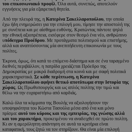
του επικοινωνιακό προφίλ
. Όλα αυτά, συνεπώς, αποτελούν
εγγυήσεις για μία εξαιρετική θητεία.
Από την πλευρά της, η
Κατερίνα Σακελλαροπούλου
, την οποία
έχω ήδη ενημερώσει για την επιλογή μου, τίμησε την αποστολή της
με συνέπεια και με αίσθημα ευθύνης. Κρατώντας πάντοτε ψηλά
την εθνική αξιοπρέπεια, εισέφερε στον θεσμό ένα νέο, ανθρώπινο
υ
πόδειγμα Προέδρου
. Με προτάγματα πολιτισμού και επιστήμης,
αλλά και αναπτύσσοντας μία ανεπιτήδευτη επικοινωνία με τους
πολίτες.
Έκρινα, όμως, ότι κατά το επόμενο διάστημα και σε ένα ταραγμένο
διεθνές περιβάλλον, η πατρίδα χρειάζεται Πρόεδρο της
Δημοκρατίας με μακρά διαδρομή στα κοινά και με σαφή πολιτικά
χαρακτηριστικά.
Σε κάθε περίπτωση, η Κατερίνα
Σακελλαροπούλου αφήνει θετικό αποτύπωμα στην Ιστορία της
χώρας
. Ως Πρωθυπουργός και ως απλός πολίτης την τιμώ και
θέλω να την ευχαριστήσω από καρδιάς.
Καλώ όλα τα κόμματα της Βουλής να αξιολογήσουν την
υποψηφιότητα του Κώστα Τασούλα μέσα από ένα και μόνο
πρίσμα:
αυτό του κύρους και της εμπειρίας, της γνώσης αλλά
και του χαρακτήρα
, προκειμένου να αναδειχθεί σε πρώτο πολίτη.
Κι αν η αμερόληπτη απάντηση σε αυτά τα κριτήρια είναι
καταφατική, τους ζητώ να τον στηρίξουν. Θα είναι μία επιλογή