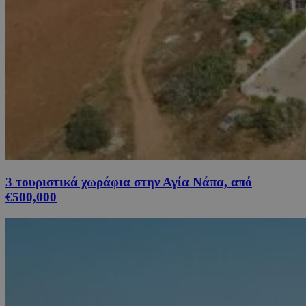
3 τουριστικά χωράφια στην Αγία Νάπα, από
€500,000