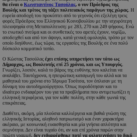
θα είναι ο
Κωνσταντίνος Τασούλας
, ο νυν Πρόεδρος της
Βουλής και τρίτος τη τάξει πολιτειακός παράγων της χώρας
. Η
ευρεία αποδοχή του προκύπτει από το γεγονός ότι εξελέγη τρεις
φορές Πρόεδρος του Ελληνικού Κοινοβουλίου με την ισχυρότερη
πλειοψηφία στη Μεταπολίτευση: με 283, 270 και 249 ψήφους. Ενώ
το ενωτικό πνεύμα και οι συνθετικές του αρετές έχουν, νομίζω,
αποδειχθεί και από τον άψογο, κατά γενική ομολογία, τρόπο με τον
οποίο διηύθυνε, έως τώρα, τις εργασίες της Βουλής σε ένα πολύ
δύσκολο κομματικό τοπίο.
Ο Κώστας Τασούλας
έχει επίσης υπηρετήσει τον τόπο ως
Δήμαρχος, ως Βουλευτής επί 25 χρόνια, και ως Υπουργός
.
Γνωρίζει, λοιπόν, καλά το βάρος της ευθύνης που καλείται να
αναλάβει. Ταυτόχρονα, η ηπειρώτικη καταγωγή του αλλά και τα
μαθητικά του χρόνια στο Ίδρυμα Τοσίτσα, τον όπλισαν με τη
δύναμη του αυτοδημιούργητου. Όπως πυροδότησαν και το
ιδιαίτερο ενδιαφέρον του για τα προβλήματα που αντιμετωπίζει η
ελληνική περιφέρεια, για τον κάθε πολίτη, στην κάθε γωνιά της
επικράτειας.
Διαθέτει, ακόμη, μία πλούσια καλλιέργεια και βαθιά γνώση της
ελληνικής Ιστορίας, αληθινό πατριωτισμό και έναν χαρακτήρα
ακέραιο, με κοινωνική ευαισθησία και μία γνήσια απλότητα και
σεμνότητα. Δεν είναι τυχαίο ότι, αν και επί χρόνια παρών στην
πρώτη γραμμή,
δεν ενδιαφέρθηκε ποτέ να φιλοτεχνήσει το δικό