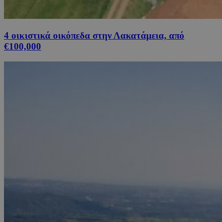
4 οικιστικά οικόπεδα στην Λακατάμεια, από
€100,000