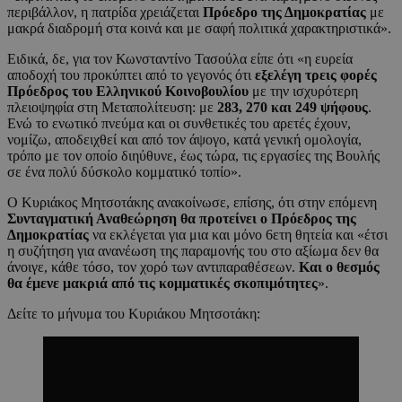
περιβάλλον, η πατρίδα χρειάζεται
Πρόεδρο της Δημοκρατίας
με
μακρά διαδρομή στα κοινά και με σαφή πολιτικά χαρακτηριστικά».
Ειδικά, δε, για τον Κωνσταντίνο Τασούλα είπε ότι «η ευρεία
αποδοχή του προκύπτει από το γεγονός ότι
εξελέγη τρεις φορές
Πρόεδρος του Ελληνικού Κοινοβουλίου
με την ισχυρότερη
πλειοψηφία στη Μεταπολίτευση: με
283, 270 και 249 ψήφους
.
Ενώ το ενωτικό πνεύμα και οι συνθετικές του αρετές έχουν,
νομίζω, αποδειχθεί και από τον άψογο, κατά γενική ομολογία,
τρόπο με τον οποίο διηύθυνε, έως τώρα, τις εργασίες της Βουλής
σε ένα πολύ δύσκολο κομματικό τοπίο».
Ο Κυριάκος Μητσοτάκης ανακοίνωσε, επίσης, ότι στην επόμενη
Συνταγματική Αναθεώρηση θα προτείνει ο Πρόεδρος της
Δημοκρατίας
να εκλέγεται για μια και μόνο 6ετη θητεία και «έτσι
η συζήτηση για ανανέωση της παραμονής του στο αξίωμα δεν θα
άνοιγε, κάθε τόσο, τον χορό των αντιπαραθέσεων.
Και ο θεσμός
θα έμενε μακριά από τις κομματικές σκοπιμότητες
».
Δείτε το μήνυμα του Κυριάκου Μητσοτάκη: