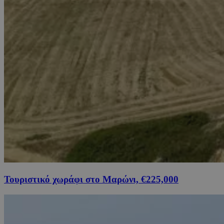
Τουριστικό χωράφι στο Μαρώνι, €225,000