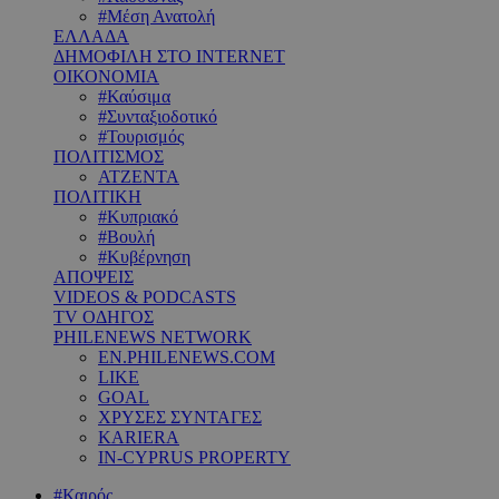
#Μέση Ανατολή
ΕΛΛΑΔΑ
ΔΗΜΟΦΙΛΗ ΣΤΟ INTERNET
ΟΙΚΟΝΟΜΙΑ
#Καύσιμα
#Συνταξιοδοτικό
#Τουρισμός
ΠΟΛΙΤΙΣΜΟΣ
ΑΤΖΕΝΤΑ
ΠΟΛΙΤΙΚΗ
#Κυπριακό
#Βουλή
#Κυβέρνηση
ΑΠΟΨΕΙΣ
VIDEOS & PODCASTS
TV ΟΔΗΓΟΣ
PHILENEWS NETWORK
EN.PHILENEWS.COM
LIKE
GOAL
ΧΡΥΣΕΣ ΣΥΝΤΑΓΕΣ
KARIERA
IN-CYPRUS PROPERTY
#Καιρός