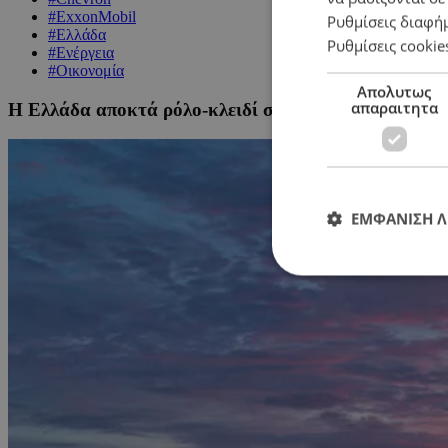
#ExxonMobil
Ρυθμίσεις διαφή
#Ελλάδα
Ρυθμίσεις cookie
#Ενέργεια
#Οικονομία
Απολυτως
απαραιτητα
Η Ελλάδα αποκτά ρόλο-κλειδί στον νέο ενεργειακό χά
ΕΜΦΑΝΙΣΗ 