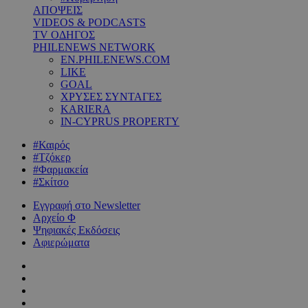
ΑΠΟΨΕΙΣ
VIDEOS & PODCASTS
TV ΟΔΗΓΟΣ
PHILENEWS NETWORK
EN.PHILENEWS.COM
LIKE
GOAL
ΧΡΥΣΕΣ ΣΥΝΤΑΓΕΣ
KARIERA
IN-CYPRUS PROPERTY
#Καιρός
#Τζόκερ
#Φαρμακεία
#Σκίτσο
Εγγραφή στο Newsletter
Αρχείο Φ
Ψηφιακές Εκδόσεις
Αφιερώματα