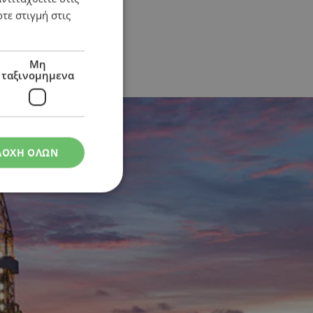
τε στιγμή στις
Μη
ταξινομημενα
 συμφωνίες
ΔΟΧΗ ΟΛΩΝ