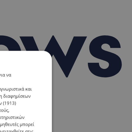
για να
αγνωριστικά και
ση διαφημίσεων
 (1913)
πούς,
κτηριστικών
ομηθευτές μπορεί
ντιταχθείτε στις