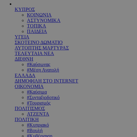
ΚΥΠΡΟΣ
ΚΟΙΝΩΝΙΑ
ΑΣΤΥΝΟΜΙΚΑ
ΤΟΠΙΚΑ
ΠΑΙΔΕΙΑ
ΥΓΕΙΑ
ΣΚΟΤΕΙΝΟ ΔΩΜΑΤΙΟ
ΑΥΤΟΠΤΗΣ ΜΑΡΤΥΡΑΣ
ΤΕΛΕΥΤΑΙΑ ΝΕΑ
ΔΙΕΘΝΗ
#Καύσωνας
#Μέση Ανατολή
ΕΛΛΑΔΑ
ΔΗΜΟΦΙΛΗ ΣΤΟ INTERNET
ΟΙΚΟΝΟΜΙΑ
#Καύσιμα
#Συνταξιοδοτικό
#Τουρισμός
ΠΟΛΙΤΙΣΜΟΣ
ΑΤΖΕΝΤΑ
ΠΟΛΙΤΙΚΗ
#Κυπριακό
#Βουλή
#Κυβέρνηση