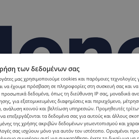
ρήση των δεδομένων σας
εργάτες μας χρησιμοποιούμε cookies και παρόμοιες τεχνολογίες 
ι να έχουμε πρόσβαση σε πληροφορίες στη συσκευή σας και να
 προσωπικά δεδομένα, όπως τη διεύθυνση IP σας, μοναδικά αν
σης, για εξατομικευμένες διαφημίσεις και περιεχόμενο, μέτρη
υ, ανάλυση κοινού και βελτίωση υπηρεσιών.
Προμηθευτές τρίτων
 να επεξεργάζονται τα δεδομένα σας για αυτούς και άλλους σκο
ένης της χρήσης ακριβών δεδομένων γεωεντοπισμού και χαρα
λογές σας ισχύουν μόνο για αυτόν τον ιστότοπο. Ορισμένοι πρ
 έννομο συμφέρον αντί για συγκατάθεση· έχετε το δικαίωμα να α