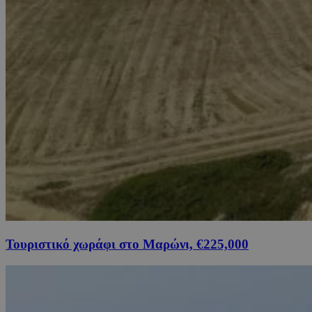
Τουριστικό χωράφι στο Μαρώνι, €225,000