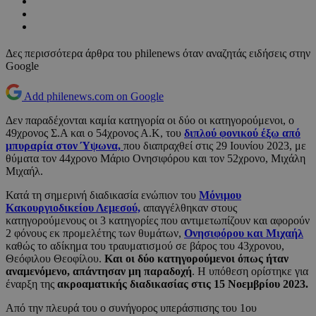
Δες περισσότερα άρθρα του philenews όταν αναζητάς ειδήσεις στην
Google
Add philenews.com on Google
Δεν παραδέχονται καμία κατηγορία οι δύο οι κατηγορούμενοι, ο
49χρονος Σ.Α και ο 54χρονος Α.Κ, του
διπλού φονικού έξω από
μπυραρία στον Ύψωνα,
που διαπραχθεί στις 29 Ιουνίου 2023, με
θύματα τον 44χρονο Μάριο Ονησιφόρου και τον 52χρονο, Μιχάλη
Μιχαήλ.
Κατά τη σημερινή διαδικασία ενώπιον του
Μόνιμου
Κακουργιοδικείου Λεμεσού,
απαγγέλθηκαν στους
κατηγορούμενους οι 3 κατηγορίες που αντιμετωπίζουν και αφορούν
2 φόνους εκ προμελέτης των θυμάτων,
Ονησιφόρου και Μιχαήλ
καθώς το αδίκημα του τραυματισμού σε βάρος του 43χρονου,
Θεόφιλου Θεοφίλου.
Και οι δύο κατηγορούμενοι όπως ήταν
αναμενόμενο, απάντησαν μη παραδοχή
. Η υπόθεση ορίστηκε για
έναρξη της
ακροαματικής διαδικασίας στις 15 Νοεμβρίου 2023.
Από την πλευρά του ο συνήγορος υπεράσπισης του 1ου