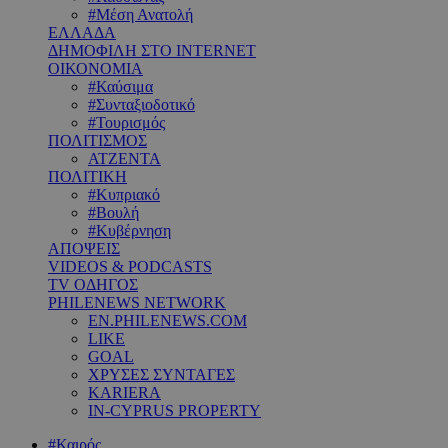
#Μέση Ανατολή
ΕΛΛΑΔΑ
ΔΗΜΟΦΙΛΗ ΣΤΟ INTERNET
ΟΙΚΟΝΟΜΙΑ
#Καύσιμα
#Συνταξιοδοτικό
#Τουρισμός
ΠΟΛΙΤΙΣΜΟΣ
ΑΤΖΕΝΤΑ
ΠΟΛΙΤΙΚΗ
#Κυπριακό
#Βουλή
#Κυβέρνηση
ΑΠΟΨΕΙΣ
VIDEOS & PODCASTS
TV ΟΔΗΓΟΣ
PHILENEWS NETWORK
EN.PHILENEWS.COM
LIKE
GOAL
ΧΡΥΣΕΣ ΣΥΝΤΑΓΕΣ
KARIERA
IN-CYPRUS PROPERTY
#Καιρός