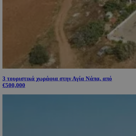
3 τουριστικά χωράφια στην Αγία Νάπα, από
€500,000