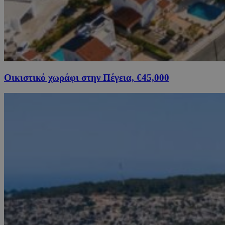
Οικιστικό χωράφι στην Πέγεια, €45,000