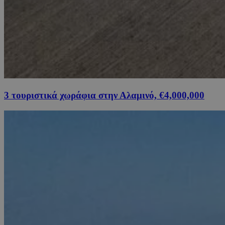
3 τουριστικά χωράφια στην Αλαμινό, €4,000,000