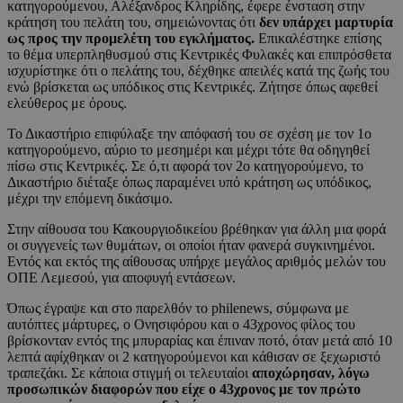
κατηγορούμενου, Αλέξανδρος Κληρίδης, έφερε ένσταση στην
κράτηση του πελάτη του, σημειώνοντας ότι
δεν υπάρχει μαρτυρία
ως προς την προμελέτη του εγκλήματος.
Επικαλέστηκε επίσης
το θέμα υπερπληθυσμού στις Κεντρικές Φυλακές και επιπρόσθετα
ισχυρίστηκε ότι ο πελάτης του, δέχθηκε απειλές κατά της ζωής του
ενώ βρίσκεται ως υπόδικος στις Κεντρικές. Ζήτησε όπως αφεθεί
ελεύθερος με όρους.
Το Δικαστήριο επιφύλαξε την απόφασή του σε σχέση με τον 1ο
κατηγορούμενο, αύριο το μεσημέρι και μέχρι τότε θα οδηγηθεί
πίσω στις Κεντρικές. Σε ό,τι αφορά τον 2ο κατηγορούμενο, το
Δικαστήριο διέταξε όπως παραμένει υπό κράτηση ως υπόδικος,
μέχρι την επόμενη δικάσιμο.
Στην αίθουσα του Κακουργιοδικείου βρέθηκαν για άλλη μια φορά
οι συγγενείς των θυμάτων, οι οποίοι ήταν φανερά συγκινημένοι.
Εντός και εκτός της αίθουσας υπήρχε μεγάλος αριθμός μελών του
ΟΠΕ Λεμεσού, για αποφυγή εντάσεων.
Όπως έγραψε και στο παρελθόν το philenews, σύμφωνα με
αυτόπτες μάρτυρες, ο Ονησιφόρου και ο 43χρονος φίλος του
βρίσκονταν εντός της μπυραρίας και έπιναν ποτό, όταν μετά από 10
λεπτά αφίχθηκαν οι 2 κατηγορούμενοι και κάθισαν σε ξεχωριστό
τραπεζάκι. Σε κάποια στιγμή οι τελευταίοι
αποχώρησαν, λόγω
προσωπικών διαφορών που είχε ο 43χρονος με τον πρώτο