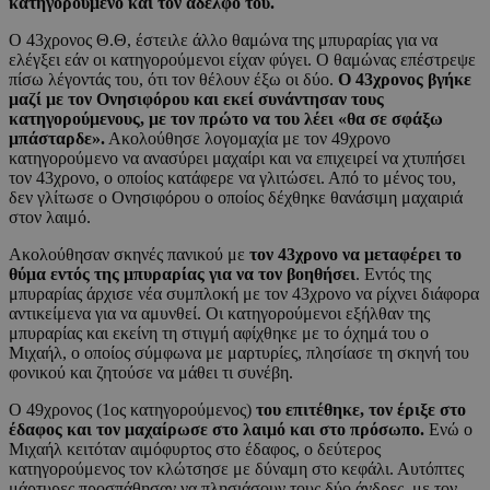
κατηγορούμενο και τον αδελφό του.
Ο 43χρονος Θ.Θ, έστειλε άλλο θαμώνα της μπυραρίας για να
ελέγξει εάν οι κατηγορούμενοι είχαν φύγει. Ο θαμώνας επέστρεψε
πίσω λέγοντάς του, ότι τον θέλουν έξω οι δύο.
Ο 43χρονος βγήκε
μαζί με τον Ονησιφόρου και εκεί συνάντησαν τους
κατηγορούμενους, με τον πρώτο να του λέει «θα σε σφάξω
μπάσταρδε».
Ακολούθησε λογομαχία με τον 49χρονο
κατηγορούμενο να ανασύρει μαχαίρι και να επιχειρεί να χτυπήσει
τον 43χρονο, ο οποίος κατάφερε να γλιτώσει. Από το μένος του,
δεν γλίτωσε ο Ονησιφόρου ο οποίος δέχθηκε θανάσιμη μαχαιριά
στον λαιμό.
Ακολούθησαν σκηνές πανικού με
τον 43χρονο να μεταφέρει το
θύμα εντός της μπυραρίας για να τον βοηθήσει
. Εντός της
μπυραρίας άρχισε νέα συμπλοκή με τον 43χρονο να ρίχνει διάφορα
αντικείμενα για να αμυνθεί. Οι κατηγορούμενοι εξήλθαν της
μπυραρίας και εκείνη τη στιγμή αφίχθηκε με το όχημά του ο
Μιχαήλ, ο οποίος σύμφωνα με μαρτυρίες, πλησίασε τη σκηνή του
φονικού και ζητούσε να μάθει τι συνέβη.
Ο 49χρονος (1ος κατηγορούμενος)
του επιτέθηκε, τον έριξε στο
έδαφος και τον μαχαίρωσε στο λαιμό και στο πρόσωπο.
Ενώ ο
Μιχαήλ κειτόταν αιμόφυρτος στο έδαφος, ο δεύτερος
κατηγορούμενος τον κλώτσησε με δύναμη στο κεφάλι. Αυτόπτες
μάρτυρες προσπάθησαν να πλησιάσουν τους δύο άνδρες, με τον