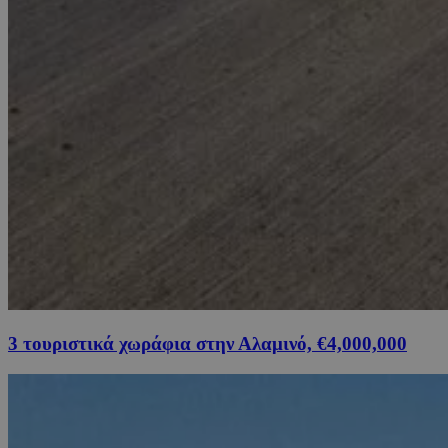
3 τουριστικά χωράφια στην Αλαμινό, €4,000,000