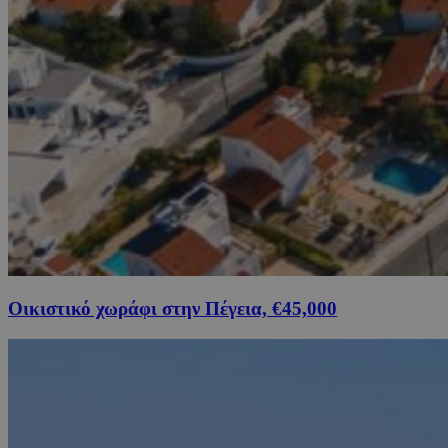
Οικιστικό χωράφι στην Πέγεια, €45,000