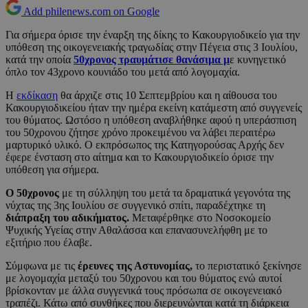
Add philenews.com on Google
Για σήμερα όρισε την έναρξη της δίκης το Κακουργιοδικείο για την
υπόθεση της οικογενειακής τραγωδίας στην Πέγεια στις 3 Ιουλίου,
κατά την οποία
50χρονος τραυμάτισε θανάσιμα μ
ε κυνηγετικό
όπλο τον 43χρονο κουνιάδο του μετά από λογομαχία.
Η
εκδίκαση
θα άρχιζε στις 10 Σεπτεμβρίου και η αίθουσα του
Κακουργιοδικείου ήταν την ημέρα εκείνη κατάμεστη από συγγενείς
του θύματος. Ωστόσο η υπόθεση αναβλήθηκε αφού η υπεράσπιση
του 50χρονου ζήτησε χρόνο προκειμένου να λάβει περαιτέρω
μαρτυρικό υλικό. Ο εκπρόσωπος της Κατηγορούσας Αρχής δεν
έφερε ένσταση στο αίτημα και το Κακουργιοδικείο όρισε την
υπόθεση για σήμερα.
Ο 50χρονος
με τη σύλληψη του μετά τα δραματικά γεγονότα της
νύχτας της 3ης Ιουλίου σε συγγενικό σπίτι, παραδέχτηκε τη
διάπραξη του αδικήματος.
Μεταφέρθηκε στο Νοσοκομείο
Ψυχικής Υγείας στην Αθαλάσσα και επανασυνελήφθη με το
εξιτήριο που έλαβε.
Σύμφωνα με τις
έρευνες της Αστυνομίας,
το περιστατικό ξεκίνησε
με λογομαχία μεταξύ του 50χρονου και του θύματος ενώ αυτοί
βρίσκονταν με άλλα συγγενικά τους πρόσωπα σε οικογενειακό
τραπέζι. Κάτω από συνθήκες που διερευνώνται κατά τη διάρκεια