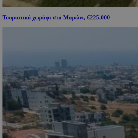
Τουριστικό χωράφι στο Μαρώνι, €225,000