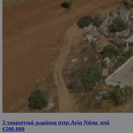
3 τουριστικά χωράφια στην Αγία Νάπα, από
€500,000