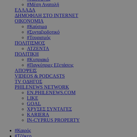
#Μέση Ανατολή
ΕΛΛΑΔΑ
ΔΗΜΟΦΙΛΗ ΣΤΟ INTERNET
ΟΙΚΟΝΟΜΙΑ
#Καύσιμα
#Συνταξιοδοτικό
#Τουρισμός
ΠΟΛΙΤΙΣΜΟΣ
ΑΤΖΕΝΤΑ
ΠΟΛΙΤΙΚΗ
#Κυπριακό
#Παγκύπριες Εξετάσεις
ΑΠΟΨΕΙΣ
VIDEOS & PODCASTS
TV ΟΔΗΓΟΣ
PHILENEWS NETWORK
EN.PHILENEWS.COM
LIKE
GOAL
ΧΡΥΣΕΣ ΣΥΝΤΑΓΕΣ
KARIERA
IN-CYPRUS PROPERTY
#Καιρός
#Τζόκερ