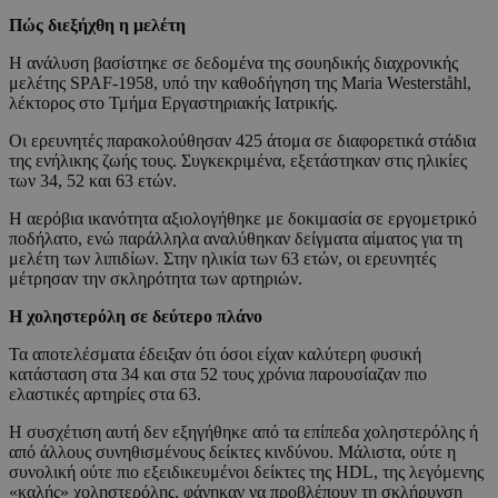
Πώς διεξήχθη η μελέτη
Η ανάλυση βασίστηκε σε δεδομένα της σουηδικής διαχρονικής
μελέτης SPAF-1958, υπό την καθοδήγηση της Maria Westerståhl,
λέκτορος στο Τμήμα Εργαστηριακής Ιατρικής.
Οι ερευνητές παρακολούθησαν 425 άτομα σε διαφορετικά στάδια
της ενήλικης ζωής τους. Συγκεκριμένα, εξετάστηκαν στις ηλικίες
των 34, 52 και 63 ετών.
Η αερόβια ικανότητα αξιολογήθηκε με δοκιμασία σε εργομετρικό
ποδήλατο, ενώ παράλληλα αναλύθηκαν δείγματα αίματος για τη
μελέτη των λιπιδίων. Στην ηλικία των 63 ετών, οι ερευνητές
μέτρησαν την σκληρότητα των αρτηριών.
Η χοληστερόλη σε δεύτερο πλάνο
Τα αποτελέσματα έδειξαν ότι όσοι είχαν καλύτερη φυσική
κατάσταση στα 34 και στα 52 τους χρόνια παρουσίαζαν πιο
ελαστικές αρτηρίες στα 63.
Η συσχέτιση αυτή δεν εξηγήθηκε από τα επίπεδα χοληστερόλης ή
από άλλους συνηθισμένους δείκτες κινδύνου. Μάλιστα, ούτε η
συνολική ούτε πιο εξειδικευμένοι δείκτες της HDL, της λεγόμενης
«καλής» χοληστερόλης, φάνηκαν να προβλέπουν τη σκλήρυνση