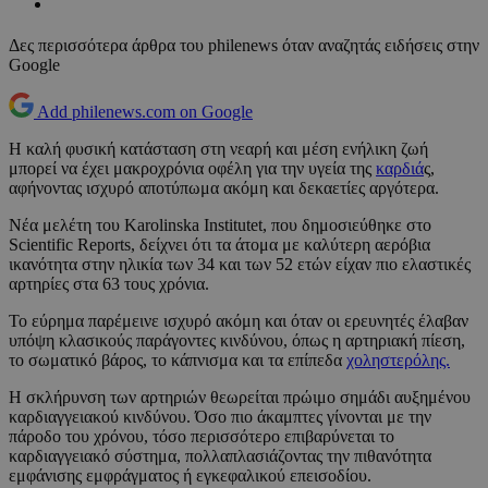
Δες περισσότερα άρθρα του philenews όταν αναζητάς ειδήσεις στην
Google
Add philenews.com on Google
Η καλή φυσική κατάσταση στη νεαρή και μέση ενήλικη ζωή
μπορεί να έχει μακροχρόνια οφέλη για την υγεία της
καρδιά
ς,
αφήνοντας ισχυρό αποτύπωμα ακόμη και δεκαετίες αργότερα.
Νέα μελέτη του Karolinska Institutet, που δημοσιεύθηκε στο
Scientific Reports, δείχνει ότι τα άτομα με καλύτερη αερόβια
ικανότητα στην ηλικία των 34 και των 52 ετών είχαν πιο ελαστικές
αρτηρίες στα 63 τους χρόνια.
Το εύρημα παρέμεινε ισχυρό ακόμη και όταν οι ερευνητές έλαβαν
υπόψη κλασικούς παράγοντες κινδύνου, όπως η αρτηριακή πίεση,
το σωματικό βάρος, το κάπνισμα και τα επίπεδα
χοληστερόλης.
Η σκλήρυνση των αρτηριών θεωρείται πρώιμο σημάδι αυξημένου
καρδιαγγειακού κινδύνου. Όσο πιο άκαμπτες γίνονται με την
πάροδο του χρόνου, τόσο περισσότερο επιβαρύνεται το
καρδιαγγειακό σύστημα, πολλαπλασιάζοντας την πιθανότητα
εμφάνισης εμφράγματος ή εγκεφαλικού επεισοδίου.