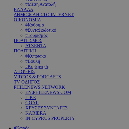
#Μέση Ανατολή
ΕΛΛΑΔΑ
ΔΗΜΟΦΙΛΗ ΣΤΟ INTERNET
ΟΙΚΟΝΟΜΙΑ
#Καύσιμα
#Συνταξιοδοτικό
#Τουρισμός
ΠΟΛΙΤΙΣΜΟΣ
ΑΤΖΕΝΤΑ
ΠΟΛΙΤΙΚΗ
#Κυπριακό
#Βουλή
#Κυβέρνηση
ΑΠΟΨΕΙΣ
VIDEOS & PODCASTS
TV ΟΔΗΓΟΣ
PHILENEWS NETWORK
EN.PHILENEWS.COM
LIKE
GOAL
ΧΡΥΣΕΣ ΣΥΝΤΑΓΕΣ
KARIERA
IN-CYPRUS PROPERTY
#Καιρός