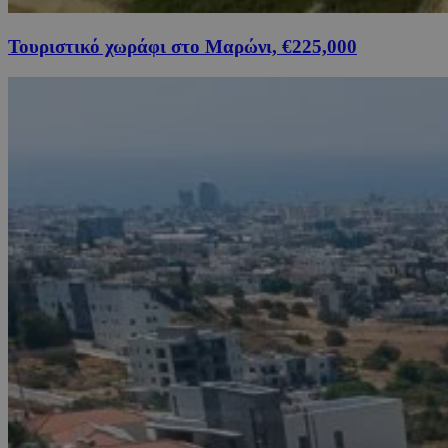
Τουριστικό χωράφι στο Μαρώνι, €225,000