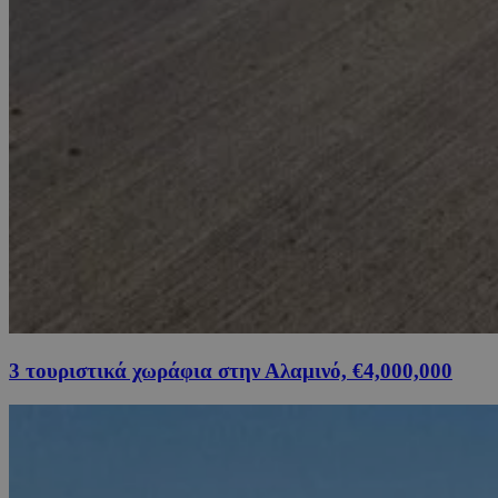
3 τουριστικά χωράφια στην Αλαμινό, €4,000,000