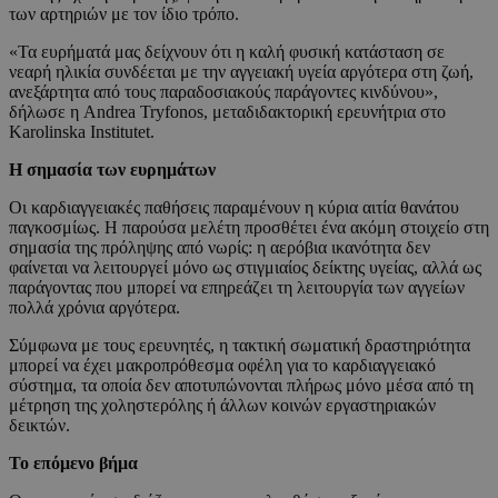
των αρτηριών με τον ίδιο τρόπο.
«Τα ευρήματά μας δείχνουν ότι η καλή φυσική κατάσταση σε
νεαρή ηλικία συνδέεται με την αγγειακή υγεία αργότερα στη ζωή,
ανεξάρτητα από τους παραδοσιακούς παράγοντες κινδύνου»,
δήλωσε η Andrea Tryfonos, μεταδιδακτορική ερευνήτρια στο
Karolinska Institutet.
Η σημασία των ευρημάτων
Οι καρδιαγγειακές παθήσεις παραμένουν η κύρια αιτία θανάτου
παγκοσμίως. Η παρούσα μελέτη προσθέτει ένα ακόμη στοιχείο στη
σημασία της πρόληψης από νωρίς: η αερόβια ικανότητα δεν
φαίνεται να λειτουργεί μόνο ως στιγμιαίος δείκτης υγείας, αλλά ως
παράγοντας που μπορεί να επηρεάζει τη λειτουργία των αγγείων
πολλά χρόνια αργότερα.
Σύμφωνα με τους ερευνητές, η τακτική σωματική δραστηριότητα
μπορεί να έχει μακροπρόθεσμα οφέλη για το καρδιαγγειακό
σύστημα, τα οποία δεν αποτυπώνονται πλήρως μόνο μέσα από τη
μέτρηση της χοληστερόλης ή άλλων κοινών εργαστηριακών
δεικτών.
Το επόμενο βήμα