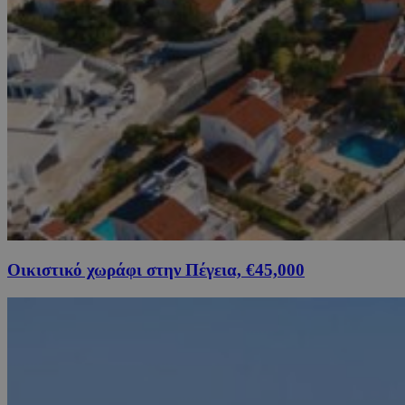
Οικιστικό χωράφι στην Πέγεια, €45,000