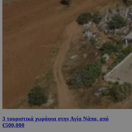
3 τουριστικά χωράφια στην Αγία Νάπα, από
€500,000