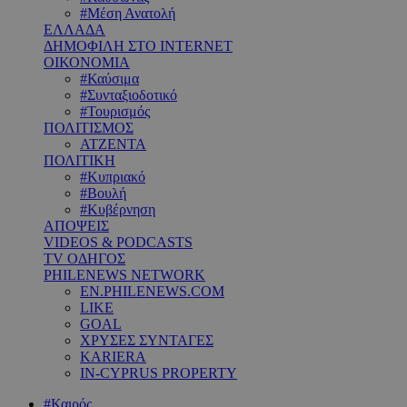
#Μέση Ανατολή
ΕΛΛΑΔΑ
ΔΗΜΟΦΙΛΗ ΣΤΟ INTERNET
ΟΙΚΟΝΟΜΙΑ
#Καύσιμα
#Συνταξιοδοτικό
#Τουρισμός
ΠΟΛΙΤΙΣΜΟΣ
ΑΤΖΕΝΤΑ
ΠΟΛΙΤΙΚΗ
#Κυπριακό
#Βουλή
#Κυβέρνηση
ΑΠΟΨΕΙΣ
VIDEOS & PODCASTS
TV ΟΔΗΓΟΣ
PHILENEWS NETWORK
EN.PHILENEWS.COM
LIKE
GOAL
ΧΡΥΣΕΣ ΣΥΝΤΑΓΕΣ
KARIERA
IN-CYPRUS PROPERTY
#Καιρός