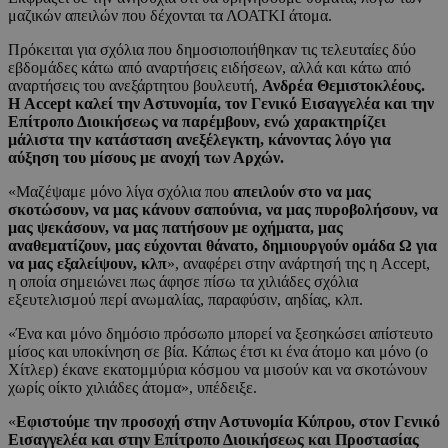
μαζικών απειλών που δέχονται τα ΛΟΑΤΚΙ άτομα.
Πρόκειται για σχόλια που δημοσιοποιήθηκαν τις τελευταίες δύο
εβδομάδες κάτω από αναρτήσεις ειδήσεων, αλλά και κάτω από
αναρτήσεις του ανεξάρτητου βουλευτή,
Ανδρέα Θεμιστοκλέους.
Η Accept καλεί την Αστυνομία, τον Γενικό Εισαγγελέα και την
Επίτροπο Διοικήσεως να παρέμβουν, ενώ χαρακτηρίζει
μάλιστα την κατάσταση ανεξέλεγκτη, κάνοντας λόγο για
αύξηση του μίσους με ανοχή των Αρχών.
«Μαζέψαμε μόνο λίγα σχόλια που
απειλούν στο να μας
σκοτώσουν, να μας κάνουν σαπούνια, να μας πυροβολήσουν, να
μας ψεκάσουν, να μας πατήσουν με οχήματα, μας
αναθεματίζουν, μας εύχονται θάνατο, δημιουργούν ομάδα Ω για
να μας εξαλείψουν, κλπ
», αναφέρει στην ανάρτησή της η Accept,
η οποία σημειώνει πως άφησε πίσω τα χιλιάδες σχόλια
εξευτελισμού περί ανωμαλίας, παραφύσιν, αηδίας, κλπ.
«Ένα και μόνο δημόσιο πρόσωπο μπορεί να ξεσηκώσει απίστευτο
μίσος και υποκίνηση σε βία. Κάπως έτσι κι ένα άτομο και μόνο (ο
Χίτλερ) έκανε εκατομμύρια κόσμου να μισούν και να σκοτώνουν
χωρίς οίκτο χιλιάδες άτομα», υπέδειξε.
«
Εφιστούμε την προσοχή στην Αστυνομία Κύπρου, στον Γενικό
Εισαγγελέα και στην Επίτροπο Διοικήσεως και Προστασίας