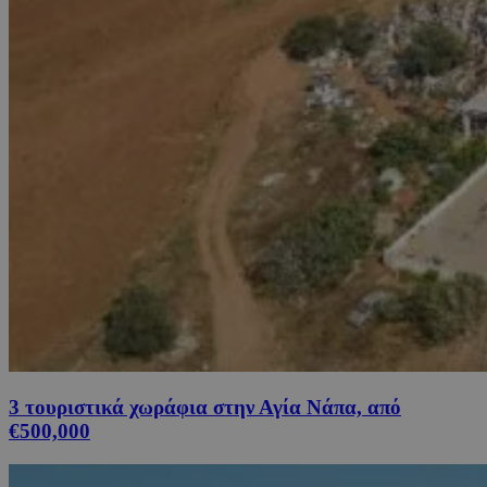
3 τουριστικά χωράφια στην Αγία Νάπα, από
€500,000