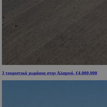
3 τουριστικά χωράφια στην Αλαμινό, €4,000,000