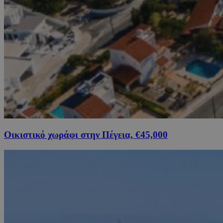
Οικιστικό χωράφι στην Πέγεια, €45,000