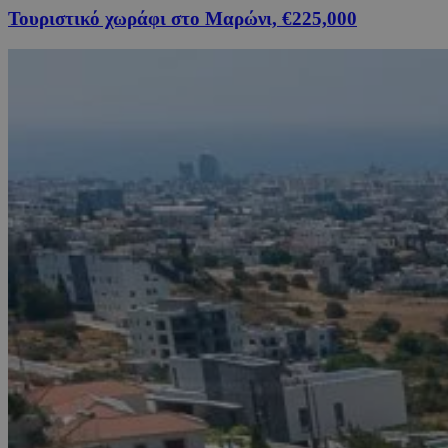
Τουριστικό χωράφι στο Μαρώνι, €225,000