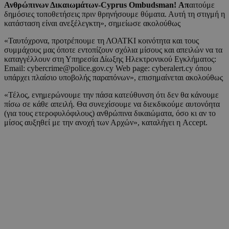
Ανθρώπινων Δικαιωμάτων-Cyprus Ombudsman! Απ
αιτούμε
δημόσιες τοποθετήσεις πριν θρηνήσουμε θύματα. Αυτή τη στιγμή η
κατάσταση είναι ανεξέλεγκτη», σημείωσε ακολούθως
«Ταυτόχρονα, προτρέπουμε τη ΛΟΑΤΚΙ κοινότητα και τους
συμμάχους μας όποτε εντοπίζουν σχόλια μίσους και απειλών να τα
καταγγέλλουν στη Υπηρεσία Δίωξης Ηλεκτρονικού Εγκλήματος:
Email: cybercrime@police.gov.cy Web page: cyberalert.cy όπου
υπάρχει πλαίσιο υποβολής παραπόνων», επισημαίνεται ακολούθως
«Τέλος, ενημερώνουμε την πάσα κατεύθυνση ότι δεν θα κάνουμε
πίσω σε κάθε απειλή. Θα συνεχίσουμε να διεκδικούμε αυτονόητα
(για τους ετεροφυλόφιλους) ανθρώπινα δικαιώματα, όσο κι αν το
μίσος αυξηθεί με την ανοχή των Αρχών», καταλήγει η Accept.