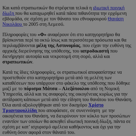
Και κατά στρατιωτικών θα στρέφεται τελικά η
ιδιωτική ποινική
δίωξη
που θα καταχωρηθεί κατά πάσα πιθανότητα την ερχόμενη
εβδομάδα, σε σχέση με τον θάνατο του εθνοφρουρού
Θανάση
Νικολάου
το 2005 στη Λεμεσό.
Πληροφορίες του
«Φ»
αναφέρουν ότι στο κατηγορητήριο θα
βρίσκονται περί τα οκτώ ίσως και περισσότερα πρόσωπα και θα
περιλαμβάνονται
μέλη της Αστυνομίας
, που είχαν την ευθύνη της
αρχικής διερεύνησης της υπόθεσης, του
ιατροδικαστή
που
διενήργησε αυτοψία και νεκροτομή στη σορό, αλλά και
στρατιωτικών
.
Κατά τις ίδιες πληροφορίες, οι στρατιωτικοί αποφασίστηκε να
προστεθούν στο κατηγορητήριο μετά από τη μελέτη των
καταθέσεων που υπάρχουν στο φάκελο της υπόθεσης που δόθηκε
μαζί με το
πόρισμα Μάτσα – Αλεξόπουλου
από τη Νομική
Υπηρεσία, αλλά και τις αναφορές της οικογένειας κυρίως για την
αντίδραση κάποιων μετά από την είδηση του θανάτου του Θανάση.
Όλα αυτά αξιολογήθηκαν από τον δικηγόρο
Χρίστο
Τριανταφυλλίδη
που αποφάσισε, σε συνεννόηση με την
οικογένεια του Θανάση, να διευρύνουν τον κύκλο των προσώπων
εναντίον των οποίων θα ασκηθεί ιδιωτική ποινική δίωξη, πάντα σε
σχέση με κατ’ ισχυρισμό αμέλεια καθήκοντος και όχι για την
ευθύνη όσον αφορά στον θάνατό του.