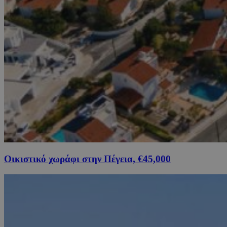
Οικιστικό χωράφι στην Πέγεια, €45,000