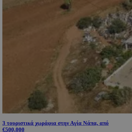
3 τουριστικά χωράφια στην Αγία Νάπα, από
€500,000