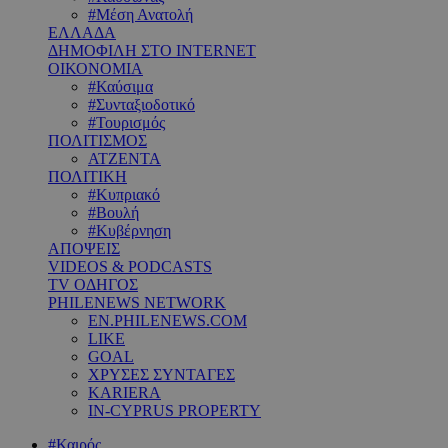
#Μέση Ανατολή
ΕΛΛΑΔΑ
ΔΗΜΟΦΙΛΗ ΣΤΟ INTERNET
ΟΙΚΟΝΟΜΙΑ
#Καύσιμα
#Συνταξιοδοτικό
#Τουρισμός
ΠΟΛΙΤΙΣΜΟΣ
ΑΤΖΕΝΤΑ
ΠΟΛΙΤΙΚΗ
#Κυπριακό
#Βουλή
#Κυβέρνηση
ΑΠΟΨΕΙΣ
VIDEOS & PODCASTS
TV ΟΔΗΓΟΣ
PHILENEWS NETWORK
EN.PHILENEWS.COM
LIKE
GOAL
ΧΡΥΣΕΣ ΣΥΝΤΑΓΕΣ
KARIERA
IN-CYPRUS PROPERTY
#Καιρός