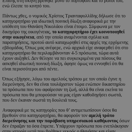
Επίσης στη σκηνή βρέθηκε μόνο το πορτοφόλι και το ρολόι του,
ενώ έλειπε το κινητό του.
Πάντως χθες, ο νομικός Χρίστος Τριανταφυλλίδης δήλωσε ότι το
κατηγορητήριο για ιδιωτική ποινική δίωξη αναφορικά με την
υπόθεση του Θανάση Νικολάου είναι έτοιμο. Σύμφωνα με τον
δικηγόρο της οικογένειας,
το κατηγορητήριο έχει κοινοποιηθεί
στην οικογένεια
, από την οποία αναμένονται σχόλια και
παρατηρήσεις, προτού αυτό καταχωρηθεί στις αρχές της ερχόμενης
εβδομάδας. Όπως μας ανέφερε, ενώ αρχικά είχε αναφερθεί ότι στο
κατηγορητήριο θα περιλαμβάνονταν 4-5 πρόσωπα, τώρα αυτά
έχουν αυξηθεί. Δεν θέλησε να πει συγκεκριμένα για πόσους θα
ασκηθεί ιδιωτική ποινική δίωξη, άφησε όμως να εννοηθεί ότι θα
είναι περισσότεροι από πέντε.
Όπως εξήγησε, λόγω του αμελούς τρόπου με τον οποίο έγινε η
διερεύνηση, δεν θα είναι τουλάχιστον τώρα ενώπιον δικαστηρίου
τα πρόσωπα που του αφαίρεσαν τη ζωή, αλλά θα είναι εκείνα τα
πρόσωπα που θα μπορούσαν να μας είχαν καθοδηγήσει σωστά,
που δεν έκαναν σωστά τη δουλειά τους.
Αναφορικά με τις κατηγορίες που θ’ αντιμετωπίσουν όσοι θα
βρεθούν στο κατηγορητήριο, θα αφορούν τον
αμελή τρόπο
διερεύνησης και την παράβαση υπηρεσιακού καθήκοντος
όσων
δεν έπραξαν τα όσα έπρεπε. Υπάρχουν πρόσωπα που ενεπλάκησαν
στην ιστορία μετά που βρέθηκε νεκρός ο Θανάσης και είχαν