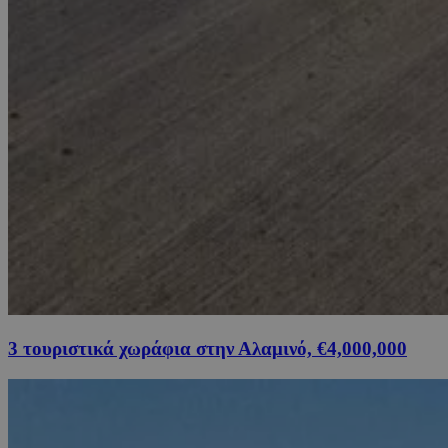
3 τουριστικά χωράφια στην Αλαμινό, €4,000,000