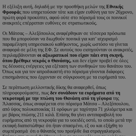
Η εξέλιξη αυτή, δηλαδή με την προσθήκη μελών της
Εθνικής
Φρουρά
ς που υπηρετούσαν τότε και είχαν ευθύνη για τον 26χρονο,
πρώτη φορά προκύπτει, αφού ούτε στο πόρισμά τους οι ποινικοί
ανακριτές επέρριπταν ευθύνες σε στρατιωτικούς.
Οι Μάτσας – Αλεξόπουλος αναφέρθηκαν σε τέσσερα πρόσωπα
που θα μπορούσαν να διωχθούν ποινικά για κατ’ ισχυρισμό
παραμέληση υπηρεσιακού καθήκοντος, χωρίς ωστόσο να γίνεται
αναφορά σε μέλη της ΕΦ. Σε αυτούς που εισηγούνταν οι ανακριτές,
περιλαμβάνονταν
οι αξιωματικοί που είχαν πάει στη σκηνή,
όπου βρέθηκε νεκρός ο Θανάσης,
και δεν είχαν προβεί σε όλες
τις δέουσες ενέργειες για εξέταση των συνθηκών του θανάτου του.
Όπως και για τον ιατροδικαστή στο πόρισμα γίνονται διάφορες
επισημάνσεις που έρχονταν σε σύγκρουση με τα ευρήματά του.
Σε περίπτωση μελλοντικής δίκης θα αναφερθεί, όπως
πληροφορούμαστε, πως
δεν συνάδουν τα ευρήματα από τη
νεκροτομή με την πτώση του Θανάση από τη γέφυρα
της
Άλασσας, όπως αναφέρεται στο πόρισμα Μάτσα – Αλεξόπουλου,
από ύψος πολυκατοικίας 11 ορόφων με ταχύτητα 71 χιλιόμετρα και
με βάρος πτώσης 211 κιλά. Επίσης θα γίνει αντιπαραβολή του
ευρήματος από τη νεκροψία για το υοειδές οστό, το οποίο μετά την
εκταφή διαπιστώθηκε ότι ήταν σπασμένο, εξ ου και εξήχθη το
συμπέρασμά ότι ο θάνατός του προήλθε δια στραγγαλισμού.