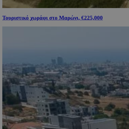
Τουριστικό χωράφι στο Μαρώνι, €225,000