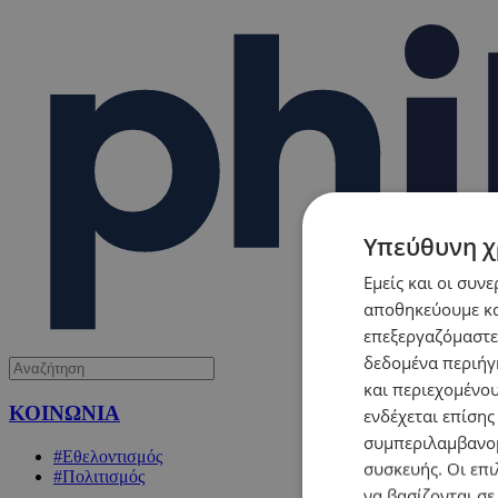
Υπεύθυνη χ
Εμείς και οι συν
αποθηκεύουμε κα
επεξεργαζόμαστε
δεδομένα περιήγη
και περιεχομένο
ΚΟΙΝΩΝΙΑ
ενδέχεται επίσης
συμπεριλαμβανομ
#Εθελοντισμός
συσκευής. Οι επι
#Πολιτισμός
να βασίζονται σε