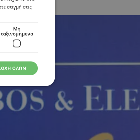
τε στιγμή στις
Μη
ταξινομημενα
ΔΟΧΗ ΟΛΩΝ