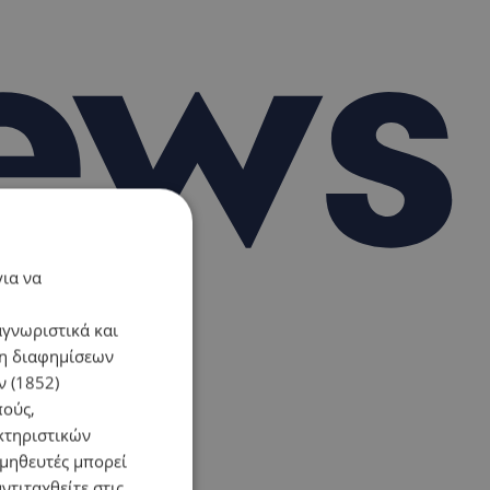
για να
αγνωριστικά και
ση διαφημίσεων
 (1852)
πούς,
κτηριστικών
ομηθευτές μπορεί
ντιταχθείτε στις