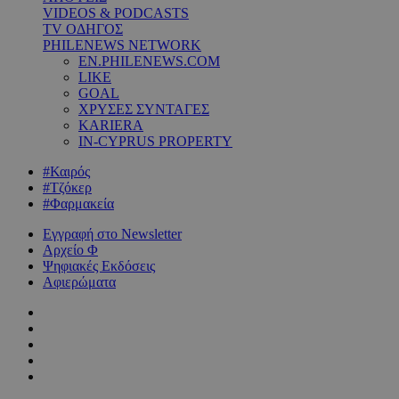
VIDEOS & PODCASTS
TV ΟΔΗΓΟΣ
PHILENEWS NETWORK
EN.PHILENEWS.COM
LIKE
GOAL
ΧΡΥΣΕΣ ΣΥΝΤΑΓΕΣ
KARIERA
IN-CYPRUS PROPERTY
#Καιρός
#Τζόκερ
#Φαρμακεία
Εγγραφή στο Newsletter
Αρχείο Φ
Ψηφιακές Εκδόσεις
Αφιερώματα