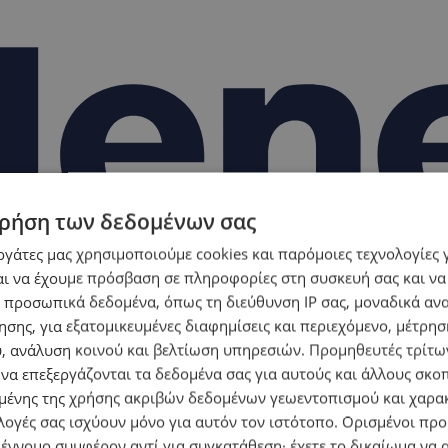
ρήση των δεδομένων σας
εργάτες μας χρησιμοποιούμε cookies και παρόμοιες τεχνολογίες 
ι να έχουμε πρόσβαση σε πληροφορίες στη συσκευή σας και να
 προσωπικά δεδομένα, όπως τη διεύθυνση IP σας, μοναδικά αν
σης, για εξατομικευμένες διαφημίσεις και περιεχόμενο, μέτρη
υ, ανάλυση κοινού και βελτίωση υπηρεσιών.
Προμηθευτές τρίτων
 να επεξεργάζονται τα δεδομένα σας για αυτούς και άλλους σκο
ένης της χρήσης ακριβών δεδομένων γεωεντοπισμού και χαρα
λογές σας ισχύουν μόνο για αυτόν τον ιστότοπο. Ορισμένοι πρ
 έννομο συμφέρον αντί για συγκατάθεση· έχετε το δικαίωμα να α