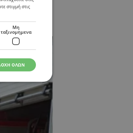
τε στιγμή στις
Μη
ταξινομημενα
ΔΟΧΗ ΟΛΩΝ