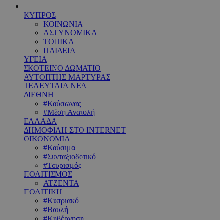
ΚΥΠΡΟΣ
ΚΟΙΝΩΝΙΑ
ΑΣΤΥΝΟΜΙΚΑ
ΤΟΠΙΚΑ
ΠΑΙΔΕΙΑ
ΥΓΕΙΑ
ΣΚΟΤΕΙΝΟ ΔΩΜΑΤΙΟ
ΑΥΤΟΠΤΗΣ ΜΑΡΤΥΡΑΣ
ΤΕΛΕΥΤΑΙΑ ΝΕΑ
ΔΙΕΘΝΗ
#Καύσωνας
#Μέση Ανατολή
ΕΛΛΑΔΑ
ΔΗΜΟΦΙΛΗ ΣΤΟ INTERNET
ΟΙΚΟΝΟΜΙΑ
#Καύσιμα
#Συνταξιοδοτικό
#Τουρισμός
ΠΟΛΙΤΙΣΜΟΣ
ΑΤΖΕΝΤΑ
ΠΟΛΙΤΙΚΗ
#Κυπριακό
#Βουλή
#Κυβέρνηση