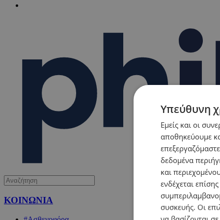
Υπεύθυνη χ
Εμείς και οι συν
αποθηκεύουμε κα
επεξεργαζόμαστε
δεδομένα περιήγη
και περιεχομένο
ενδέχεται επίσης
συμπεριλαμβανομ
ΚΟΙΝΩΝΙΑ
συσκευής. Οι επι
να βασίζονται σε
#Ασθενοφόρα