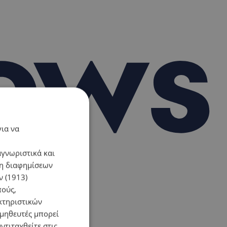
για να
αγνωριστικά και
ση διαφημίσεων
 (1913)
πούς,
κτηριστικών
ομηθευτές μπορεί
ντιταχθείτε στις