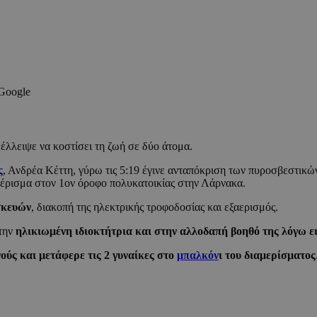
 Google
έλλειψε να κοστίσει τη ζωή σε δύο άτομα.
ς
, Ανδρέα Κέττη, γύρω τις 5:19 έγινε ανταπόκριση των πυροσβεστικ
μέρισμα στον 1ον όροφο πολυκατοικίας στην Λάρνακα.
σκευών
, διακοπή της ηλεκτρικής τροφοδοσίας και εξαερισμός.
στην
ηλικιωμένη ιδιοκτήτρια και στην αλλοδαπή βοηθό της λόγω 
ούς και μετάφερε τις 2 γυναίκες στο
μπαλκόν
ι του διαμερίσματος