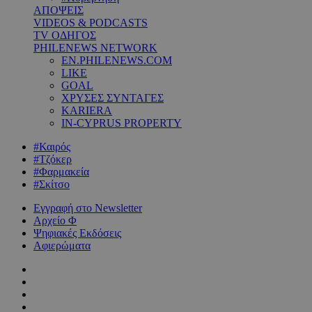
ΑΠΟΨΕΙΣ
VIDEOS & PODCASTS
TV ΟΔΗΓΟΣ
PHILENEWS NETWORK
EN.PHILENEWS.COM
LIKE
GOAL
ΧΡΥΣΕΣ ΣΥΝΤΑΓΕΣ
KARIERA
IN-CYPRUS PROPERTY
#Καιρός
#Τζόκερ
#Φαρμακεία
#Σκίτσο
Εγγραφή στο Newsletter
Αρχείο Φ
Ψηφιακές Εκδόσεις
Αφιερώματα