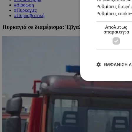
#Διάσωση
Ρυθμίσεις διαφή
#Πυρκαγιές
Ρυθμίσεις cookie
#Πυροσβεστική
Πυρκαγιά σε διαμέρισμα: Έβγαλαν ηλικιωμένη με οικ
Απολυτως
απαραιτητα
ΕΜΦΑΝΙΣΗ 