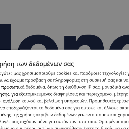
ρήση των δεδομένων σας
εργάτες μας χρησιμοποιούμε cookies και παρόμοιες τεχνολογίες 
ι να έχουμε πρόσβαση σε πληροφορίες στη συσκευή σας και να
 προσωπικά δεδομένα, όπως τη διεύθυνση IP σας, μοναδικά αν
σης, για εξατομικευμένες διαφημίσεις και περιεχόμενο, μέτρη
υ, ανάλυση κοινού και βελτίωση υπηρεσιών.
Προμηθευτές τρίτων
 να επεξεργάζονται τα δεδομένα σας για αυτούς και άλλους σκο
ένης της χρήσης ακριβών δεδομένων γεωεντοπισμού και χαρα
λογές σας ισχύουν μόνο για αυτόν τον ιστότοπο. Ορισμένοι πρ
 έννομο συμφέρον αντί για συγκατάθεση· έχετε το δικαίωμα να α