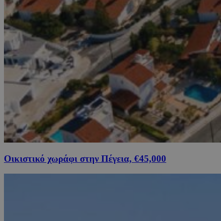
Οικιστικό χωράφι στην Πέγεια, €45,000