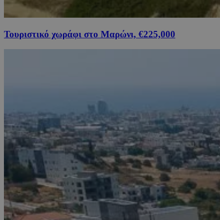
Τουριστικό χωράφι στο Μαρώνι, €225,000