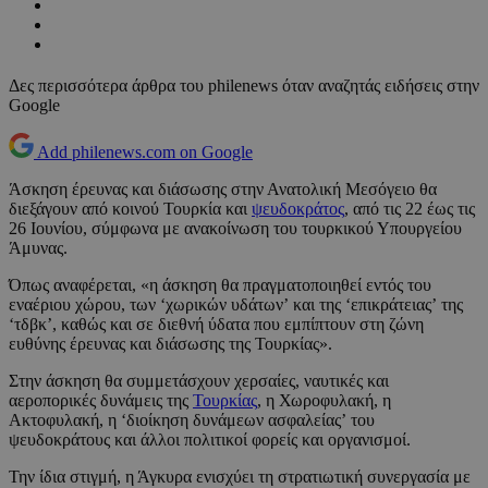
Δες περισσότερα άρθρα του philenews όταν αναζητάς ειδήσεις στην
Google
Add philenews.com on Google
Άσκηση έρευνας και διάσωσης στην Ανατολική Μεσόγειο θα
διεξάγουν από κοινού Τουρκία και
ψευδοκράτος
, από τις 22 έως τις
26 Ιουνίου, σύμφωνα με ανακοίνωση του τουρκικού Υπουργείου
Άμυνας.
Όπως αναφέρεται, «η άσκηση θα πραγματοποιηθεί εντός του
εναέριου χώρου, των ‘χωρικών υδάτων’ και της ‘επικράτειας’ της
‘τδβκ’, καθώς και σε διεθνή ύδατα που εμπίπτουν στη ζώνη
ευθύνης έρευνας και διάσωσης της Τουρκίας».
Στην άσκηση θα συμμετάσχουν χερσαίες, ναυτικές και
αεροπορικές δυνάμεις της
Τουρκίας
, η Χωροφυλακή, η
Ακτοφυλακή, η ‘διοίκηση δυνάμεων ασφαλείας’ του
ψευδοκράτους και άλλοι πολιτικοί φορείς και οργανισμοί.
Την ίδια στιγμή, η Άγκυρα ενισχύει τη στρατιωτική συνεργασία με