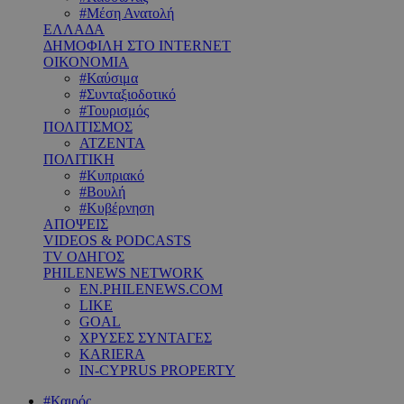
#Μέση Ανατολή
ΕΛΛΑΔΑ
ΔΗΜΟΦΙΛΗ ΣΤΟ INTERNET
ΟΙΚΟΝΟΜΙΑ
#Καύσιμα
#Συνταξιοδοτικό
#Τουρισμός
ΠΟΛΙΤΙΣΜΟΣ
ΑΤΖΕΝΤΑ
ΠΟΛΙΤΙΚΗ
#Κυπριακό
#Βουλή
#Κυβέρνηση
ΑΠΟΨΕΙΣ
VIDEOS & PODCASTS
TV ΟΔΗΓΟΣ
PHILENEWS NETWORK
EN.PHILENEWS.COM
LIKE
GOAL
ΧΡΥΣΕΣ ΣΥΝΤΑΓΕΣ
KARIERA
IN-CYPRUS PROPERTY
#Καιρός