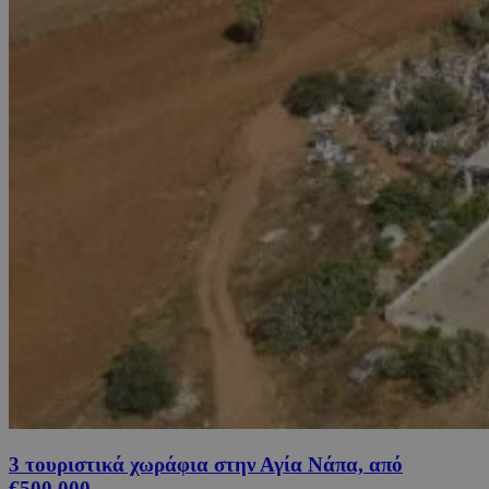
3 τουριστικά χωράφια στην Αγία Νάπα, από
€500,000