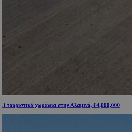
3 τουριστικά χωράφια στην Αλαμινό, €4,000,000