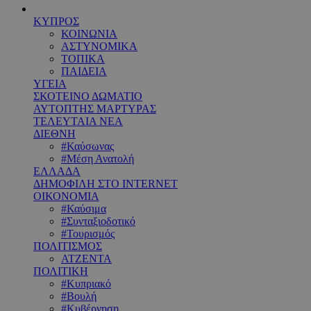
ΚΥΠΡΟΣ
ΚΟΙΝΩΝΙΑ
ΑΣΤΥΝΟΜΙΚΑ
ΤΟΠΙΚΑ
ΠΑΙΔΕΙΑ
ΥΓΕΙΑ
ΣΚΟΤΕΙΝΟ ΔΩΜΑΤΙΟ
ΑΥΤΟΠΤΗΣ ΜΑΡΤΥΡΑΣ
ΤΕΛΕΥΤΑΙΑ ΝΕΑ
ΔΙΕΘΝΗ
#Καύσωνας
#Μέση Ανατολή
ΕΛΛΑΔΑ
ΔΗΜΟΦΙΛΗ ΣΤΟ INTERNET
ΟΙΚΟΝΟΜΙΑ
#Καύσιμα
#Συνταξιοδοτικό
#Τουρισμός
ΠΟΛΙΤΙΣΜΟΣ
ΑΤΖΕΝΤΑ
ΠΟΛΙΤΙΚΗ
#Κυπριακό
#Βουλή
#Κυβέρνηση