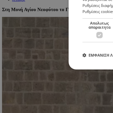
Ρυθμίσεις διαφή
Στη Μονή Αγίου Νεοφύτου το Γραφείο Προσκυνηματ
Ρυθμίσεις cookie
Απολυτως
απαραιτητα
ΕΜΦΑΝΙΣΗ 