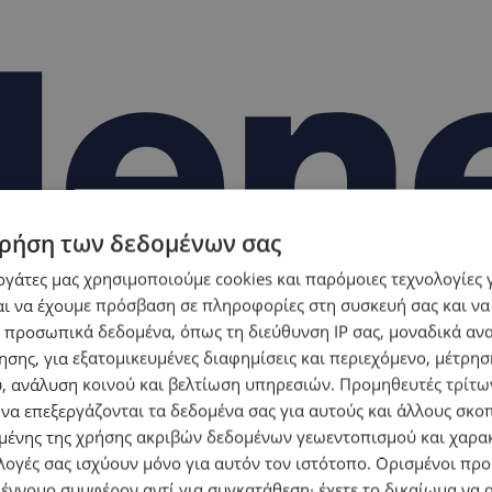
ρήση των δεδομένων σας
εργάτες μας χρησιμοποιούμε cookies και παρόμοιες τεχνολογίες 
ι να έχουμε πρόσβαση σε πληροφορίες στη συσκευή σας και να
 προσωπικά δεδομένα, όπως τη διεύθυνση IP σας, μοναδικά αν
σης, για εξατομικευμένες διαφημίσεις και περιεχόμενο, μέτρη
υ, ανάλυση κοινού και βελτίωση υπηρεσιών.
Προμηθευτές τρίτων
 να επεξεργάζονται τα δεδομένα σας για αυτούς και άλλους σκο
ένης της χρήσης ακριβών δεδομένων γεωεντοπισμού και χαρα
λογές σας ισχύουν μόνο για αυτόν τον ιστότοπο. Ορισμένοι πρ
 έννομο συμφέρον αντί για συγκατάθεση· έχετε το δικαίωμα να α