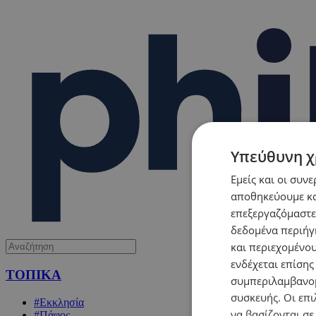
Υπεύθυνη χ
Εμείς και οι συν
αποθηκεύουμε κα
επεξεργαζόμαστε
δεδομένα περιήγη
και περιεχομένο
ενδέχεται επίσης
ΤΟΠΙΚΑ
συμπεριλαμβανομ
συσκευής. Οι επι
#Εκκλησία
να βασίζονται σε
#Πάφος