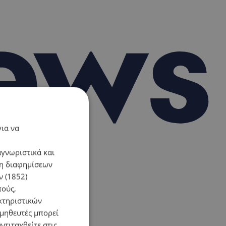
για να
αγνωριστικά και
ση διαφημίσεων
 (1852)
πούς,
κτηριστικών
ομηθευτές μπορεί
ντιταχθείτε στις