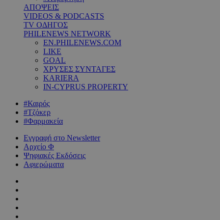
ΑΠΟΨΕΙΣ
VIDEOS & PODCASTS
TV ΟΔΗΓΟΣ
PHILENEWS NETWORK
EN.PHILENEWS.COM
LIKE
GOAL
ΧΡΥΣΕΣ ΣΥΝΤΑΓΕΣ
KARIERA
IN-CYPRUS PROPERTY
#Καιρός
#Τζόκερ
#Φαρμακεία
Εγγραφή στο Newsletter
Αρχείο Φ
Ψηφιακές Εκδόσεις
Αφιερώματα