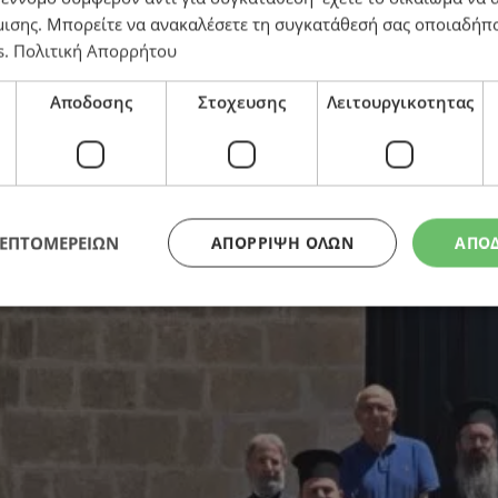
μισης
. Μπορείτε να ανακαλέσετε τη συγκατάθεσή σας οποιαδήπο
ικών Περιηγήσεων της Εκκλησίας Κύπρου
s
.
Πολιτική Απορρήτου
Αποδοσης
Στοχευσης
Λειτουργικοτητας
ΛΕΠΤΟΜΕΡΕΙΩΝ
ΑΠΌΡΡΙΨΗ ΌΛΩΝ
ΑΠΟ