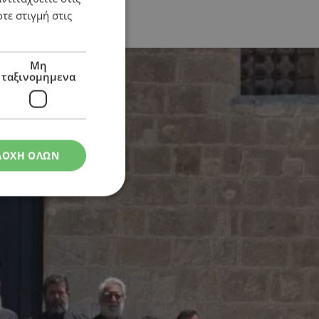
τε στιγμή στις
Μη
ταξινομημενα
ΔΟΧΗ ΟΛΩΝ