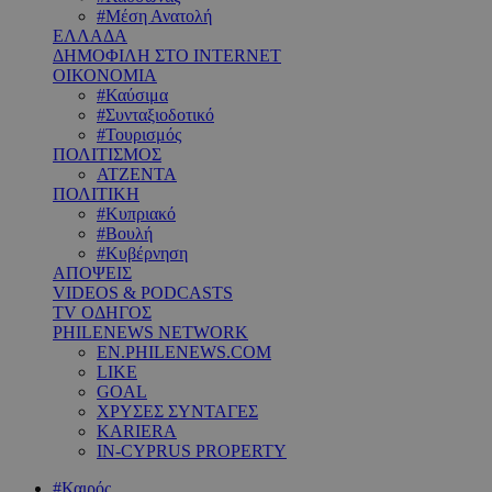
#Μέση Ανατολή
ΕΛΛΑΔΑ
ΔΗΜΟΦΙΛΗ ΣΤΟ INTERNET
ΟΙΚΟΝΟΜΙΑ
#Καύσιμα
#Συνταξιοδοτικό
#Τουρισμός
ΠΟΛΙΤΙΣΜΟΣ
ΑΤΖΕΝΤΑ
ΠΟΛΙΤΙΚΗ
#Κυπριακό
#Βουλή
#Κυβέρνηση
ΑΠΟΨΕΙΣ
VIDEOS & PODCASTS
TV ΟΔΗΓΟΣ
PHILENEWS NETWORK
EN.PHILENEWS.COM
LIKE
GOAL
ΧΡΥΣΕΣ ΣΥΝΤΑΓΕΣ
KARIERA
IN-CYPRUS PROPERTY
#Καιρός