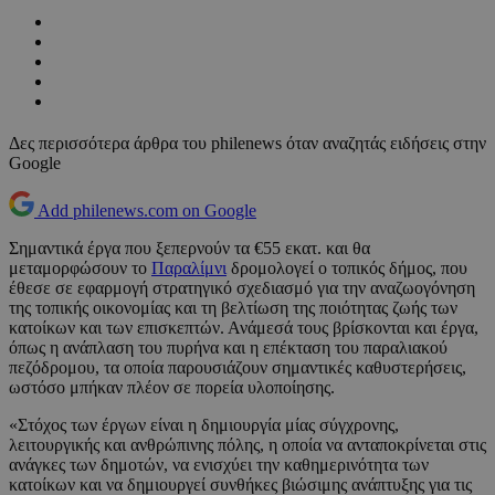
Δες περισσότερα άρθρα του philenews όταν αναζητάς ειδήσεις στην
Google
Add philenews.com on Google
Σημαντικά έργα που ξεπερνούν τα €55 εκατ. και θα
μεταμορφώσουν το
Παραλίμνι
δρομολογεί ο τοπικός δήμος, που
έθεσε σε εφαρμογή στρατηγικό σχεδιασμό για την αναζωογόνηση
της τοπικής οικονομίας και τη βελτίωση της ποιότητας ζωής των
κατοίκων και των επισκεπτών. Ανάμεσά τους βρίσκονται και έργα,
όπως η ανάπλαση του πυρήνα και η επέκταση του παραλιακού
πεζόδρομου, τα οποία παρουσιάζουν σημαντικές καθυστερήσεις,
ωστόσο μπήκαν πλέον σε πορεία υλοποίησης.
«Στόχος των έργων είναι η δημιουργία μίας σύγχρονης,
λειτουργικής και ανθρώπινης πόλης, η οποία να ανταποκρίνεται στις
ανάγκες των δημοτών, να ενισχύει την καθημερινότητα των
κατοίκων και να δημιουργεί συνθήκες βιώσιμης ανάπτυξης για τις