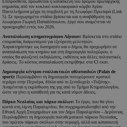
Επιπρόσθετα, προωθείται η κατασκευή του δρόμου πρωταρχικής
σημασίας από τον κυκλικό κυκλοφοριακό κόμβο Αγίου
Παντελεήμονα μέχρι τη συμβολή με τη Λεωφόρο Πρωταρά (Link
5). Σε προχωρημένο στάδιο βρίσκεται και η αναβάθμιση της
λεωφόρου Γιωρκή Παπαδόπουλου, έργο που αναμένεται να
προκηρυχθεί εντός του 2026.
Αναπαλαίωση κινηματογράφου Λήναιον:
Βρίσκεται στο στάδιο
ετοιμασίας διαγωνισμού για εξεύρεση μελετητών.
Χαρακτηρίστηκε ως διατηρητέο και ο δήμος θα προχωρήσει σε
αναπαλαίωση του κτηρίου και στη δημιουργία πολυχώρου, ο
οποίος θα φιλοξενεί εκδηλώσεις, εκθέσεις και άλλες πολιτιστικές
δράσεις. Το κόστος αναπαλαίωση εκτιμήθηκε στα €3 εκατ.
Δημιουργία κέντρου εναλλακτικών αθλοπαιδιών (Palais de
sport):
Περιλαμβάνει τη δημιουργία πολυχώρουσε κρατικό
τεμάχιο στην Περνέρα, δίπλα από το ξενοδοχείο «Τοξότης».
Αναμένεται η εκμίσθωση της γης από το Τμήμα Κτηματολογίου,
ώστε να γίνει η κατάθεσή για τις κατά νόμον άδειες.
Πάρκο Νεολαίας και πάρκο σκύλων:
Το έργο, που θα γίνει
κοντά στη λίμνη Παραλιμνίου, θα συγχρηματοδοτηθεί από την
Εθνική Αρχή Στοιχημάτων και τον Δήμο Παραλιμνίου – Δερύνειας.
Περιλαμβάνει τη δημιουργία πολυθεματικού πάρκου Νεολαίας,
του πρώτου πάρκου σκύλων στην περιοχή, αλλά και κατασκευή