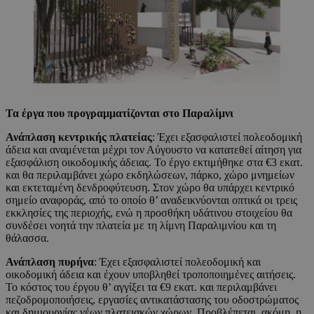
Τα έργα που προγραμματίζονται στο Παραλίμνι
Ανάπλαση κεντρικής πλατείας
: Έχει εξασφαλιστεί πολεοδομική
άδεια και αναμένεται μέχρι τον Αύγουστο να κατατεθεί αίτηση για
εξασφάλιση οικοδομικής άδειας. Το έργο εκτιμήθηκε στα €3 εκατ.
και θα περιλαμβάνει χώρο εκδηλώσεων, πάρκο, χώρο μνημείων
και εκτεταμένη δενδροφύτευση. Στον χώρο θα υπάρχει κεντρικό
σημείο αναφοράς, από το οποίο θ’ αναδεικνύονται οπτικά οι τρεις
εκκλησίες της περιοχής, ενώ η προσθήκη υδάτινου στοιχείου θα
συνδέσει νοητά την πλατεία με τη λίμνη Παραλιμνίου και τη
θάλασσα.
Ανάπλαση πυρήνα
: Έχει εξασφαλιστεί πολεοδομική και
οικοδομική άδεια και έχουν υποβληθεί τροποποιημένες αιτήσεις.
Το κόστος του έργου θ’ αγγίξει τα €9 εκατ. και περιλαμβάνει
πεζοδρομοποιήσεις, εργασίες αντικατάστασης του οδοστρώματος
και δημιουργίας νέων πλατειακών χώρων. Προβλέπεται, ακόμη, η