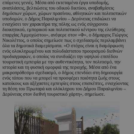
επόμενες γενιές. Μέσα από εκτεταμένα έργα υποδομής,
αναπλάσεις, βελτιώσεις του οδικού δικτύου, αναβαθμίσεις
δημόσιων χώρων, χώρων πρασίνου, αθλητικών και πολιτιστικών
υποδομών, ο Δήμος Παραλιμνίου – Δερύνειας επιδιώκει να
ενισχύσει τον χαρακτήρα της πόλης ως ενός σύγχρονου
διοικητικού, εμπορικού και πολιτιστικού κέντρου της ελεύθερης
επαρχίας Αμμοχώστου», ανέφερε στον «Φ», ο δήμαρχος Γιώργος
Νικολέττος, ο οποίος σημείωσε πως ο σχεδιασμός περιλαμβάνει
όλα τα δημοτικά διαμερίσματα. «Ο στόχος είναι η διαμόρφωση
ενός ολοκληρωμένου και πολυδιάστατου προορισμού διεθνών
προδιαγραφών, ο οποίος να συνδυάζει την υψηλού επιπέδου
τουριστική εμπειρία με την αυθεντικότητα, τον πολιτισμό, την
ιστορία και τη φυσική ομορφιά της περιοχής. Μέσα από ένα
μακροπρόθεσμο σχεδιασμό, ο δήμος επενδύει στη δημιουργία
ενός τόπου που να μπορεί να προσφέρει ποιότητα ζωής στους
κατοίκους και αξέχαστες εμπειρίες στους επισκέπτες, ενισχύοντας
τη θέση του Πρωταρά και ολόκληρου του Δήμου Παραλιμνίου –
Δερύνειας στον διεθνή τουριστικό χάρτη», σημείωσε.