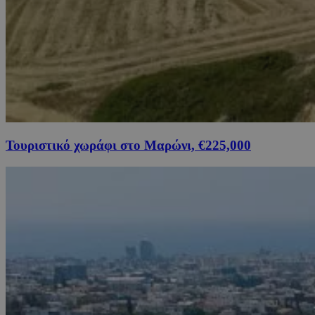
Τουριστικό χωράφι στο Μαρώνι, €225,000