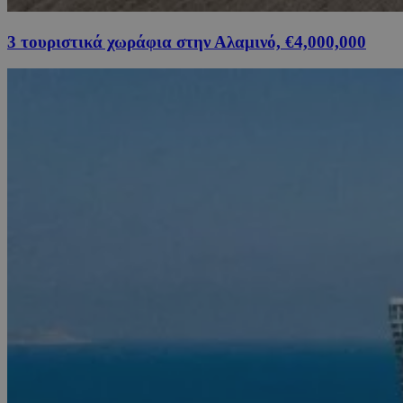
3 τουριστικά χωράφια στην Αλαμινό, €4,000,000