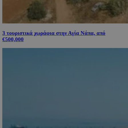
3 τουριστικά χωράφια στην Αγία Νάπα, από
€500,000