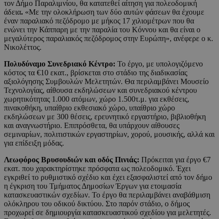
τον Δήμο Παραλιμνίου, θα κατατεθεί αίτηση για πολεοδομική
άδεια
.
«Με την ολοκλήρωση των δύο αυτών φάσεων θα έχουμε
έναν παραλιακό πεζόδρομο με μήκος 17 χιλιομέτρων που θα
ενώνει την Κάππαρη με την παραλία του Κόννου και θα είναι ο
μεγαλύτερος παραλιακός πεζόδρομος στην Ευρώπη», ανέφερε ο κ.
Νικολέττος.
Πολυδύναμο Συνεδριακό Κέντρο:
Το έργο, με υπολογιζόμενο
κόστος τα €10 εκατ., βρίσκεται στο στάδιο της διαδικασίας
αξιολόγησης Συμβουλών Μελετητών. Θα περιλαμβάνει Μουσείο
Τεχνολογίας, αίθουσα εκδηλώσεων και συνεδριακού κέντρου
χωρητικότητας 1.000 ατόμων, χώρο 1.500τ.μ. για εκθέσεις,
πινακοθήκη, υπαίθριο εκθεσιακό χώρο, υπαίθριο χώρο
εκδηλώσεων με 300 θέσεις, ερευνητικό εργαστήριο, βιβλιοθήκη
και αναγνωστήριο. Επιπρόσθετα, θα υπάρχουν αίθουσες
σεμιναρίων, πολιτιστικών εργαστηρίων, χορού, μουσικής, αλλά και
για επίδειξη μόδας.
Λεωφόρος Βρυσουδιών και οδός Πινιάς:
Πρόκειται για έργο €7
εκατ. που χαρακτηρίστηκε πρόσφατα ως πολεοδομικό. Έχει
εγκριθεί το ρυθμιστικό σχέδιο και έχει εξασφαλιστεί από τον δήμο
η έγκριση του Τμήματος Δημοσίων Έργων για ετοιμασία
κατασκευαστικών σχεδίων. Το έργο θα περιλαμβάνει αναβάθμιση
ολόκληρου του οδικού δικτύου. Στο παρόν στάδιο, ο δήμος
προχωρεί σε δημιουργία κατασκευαστικού σχεδίου για μελετητές.