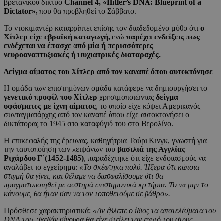
βρετανικού δικτύο
Channel 4, «Hitler’s DNA: Blueprint of a
Dictator»,
που θα προβληθεί το Σάββατο.
Το ντοκιμαντέρ καταρρίπτει επίσης τον διαδεδομένο μύθο ότι
ο
Χίτλερ είχε εβραϊκή καταγωγή,
ενώ
παρέχει ενδείξεις πως
ενδέχεται να έπασχε από μία ή περισσότερες
νευροαναπτυξιακές ή ψυχιατρικές διαταραχές.
Δείγμα αίματος του Χίτλερ από τον καναπέ όπου αυτοκτόνησε
Η ομάδα των επιστημόνων ομάδα κατάφερε να δημιουργήσει το
γενετικό προφίλ του Χίτλερ
χρησιμοποιώντας
δείγμα
υφάσματος με ίχνη αίματος
, το οποίο είχε κόψει Αμερικανός
συνταγματάρχης από τον καναπέ όπου είχε αυτοκτονήσει ο
δικτάτορας το 1945 στο καταφύγιό του στο Βερολίνο.
Η επικεφαλής της έρευνας, καθηγήτρια Τούρι Κινγκ, γνωστή για
την ταυτοποίηση των λειψάνων του
βασιλιά της Αγγλίας
Ριχάρδου Γ΄(1452-1485)
, παραδέχτηκε ότι είχε ενδοιασμούς να
αναλάβει το εγχείρημα:
«Το σκέφτηκα πολύ. Ήξερα ότι κάποια
στιγμή θα γίνει, και θέλαμε να διασφαλίσουμε ότι θα
πραγματοποιηθεί με αυστηρά επιστημονικά κριτήρια. Το να μην το
κάνουμε, θα ήταν σαν να τον τοποθετούμε σε βάθρο».
Πρόσθεσε χαρακτηριστικά:
«Αν έβλεπε ο ίδιος τα αποτελέσματα του
DNA του, σχεδόν σίγουρα θα είχε στείλει τον εαυτό του στους