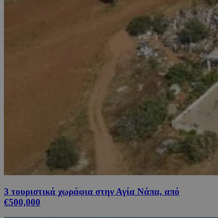
3 τουριστικά χωράφια στην Αγία Νάπα, από
€500,000