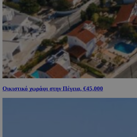
Οικιστικό χωράφι στην Πέγεια, €45,000