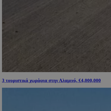
3 τουριστικά χωράφια στην Αλαμινό, €4,000,000