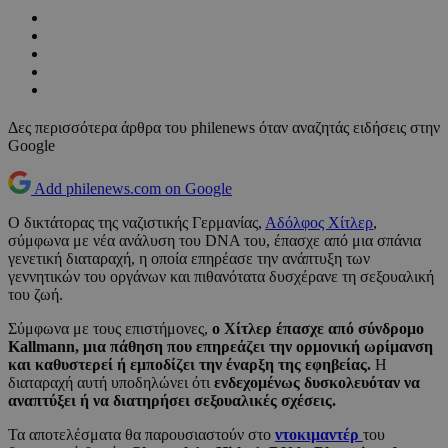
Δες περισσότερα άρθρα του philenews όταν αναζητάς ειδήσεις στην
Google
Add philenews.com on Google
Ο δικτάτορας της ναζιστικής Γερμανίας,
Αδόλφος Χίτλερ
,
σύμφωνα με νέα ανάλυση του DNA του, έπασχε από μια σπάνια
γενετική διαταραχή, η οποία επηρέασε την ανάπτυξη των
γεννητικών του οργάνων και πιθανότατα δυσχέρανε τη σεξουαλική
του ζωή.
Σύμφωνα με τους επιστήμονες,
ο Χίτλερ έπασχε από σύνδρομο
Kallmann,
μια πάθηση που επηρεάζει την ορμονική ωρίμανση
και καθυστερεί ή εμποδίζει την έναρξη της εφηβείας.
Η
διαταραχή αυτή υποδηλώνει ότι
ενδεχομένως δυσκολευόταν να
αναπτύξει ή να διατηρήσει σεξουαλικές σχέσεις.
Τα αποτελέσματα θα παρουσιαστούν στο
ντοκιμαντέρ
του