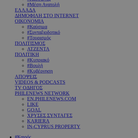
#Μέση Ανατολή
ΕΛΛΑΔΑ
ΔΗΜΟΦΙΛΗ ΣΤΟ INTERNET
ΟΙΚΟΝΟΜΙΑ
#Καύσιμα
#Συνταξιοδοτικό
#Τουρισμός
ΠΟΛΙΤΙΣΜΟΣ
ΑΤΖΕΝΤΑ
ΠΟΛΙΤΙΚΗ
#Κυπριακό
#Βουλή
#Κυβέρνηση
ΑΠΟΨΕΙΣ
VIDEOS & PODCASTS
TV ΟΔΗΓΟΣ
PHILENEWS NETWORK
EN.PHILENEWS.COM
LIKE
GOAL
ΧΡΥΣΕΣ ΣΥΝΤΑΓΕΣ
KARIERA
IN-CYPRUS PROPERTY
#Καιρός