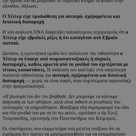
την ηγεσία του θα μπορούσε το ναζιστικό κίνημα να φτάσει στην
εξουσία»,
δήλωσε.
Ο Χίτλερ είχε προδιάθεση για αυτισμό, σχιζοφρένεια και
διπολική διαταραχή
Η νέα ανάλυση DNA διαψεύδει παλαιότερους ισχυρισμούς ότι
ο
Χίτλερ είχε εβραϊκές ρίζες ή ότι καταγόταν από Εβραίο
παππού.
Ωστόσο, η ερευνητική ομάδα δεν απέκλεισε την πιθανότητα
ο
Χίτλερ να έπασχε από νευροαναπτυξιακές ή ψυχικές
διαταραχές, καθώς αρκετά από τα γονίδιά του σχετίζονται με
τέτοιες καταστάσεις.
Η ανάλυση τον κατέταξε στα υψηλότερα
ποσοστά πιθανότητας για
αυτισμό, σχιζοφρένεια και διπολική
διαταραχή
— χωρίς να είναι σαφές ποια συμπτώματα παρουσίαζε
στην πραγματικότητα.
«Η βιολογία του δεν τον βοήθησε. Δεν μπορούμε να κάνουμε
διάγνωση εκ των υστέρων, αλλά είναι πιθανό οι γνωστικές του
λειτουργίες να επηρεάστηκαν. Βασίζομαι στη συμπεριφορά του όσο
και στα γονίδιά του για να το πω αυτό»
, σχολίασε ο δρ Άλεξ
Τσομπανίδης, ερευνητής στο Πανεπιστήμιο του Κέιμπριτζ.
Οι επιστήμονες που συμμετείχαν στη μελέτη τονίζουν ότι τα
ευρήματα δεν πρέπει να χρησιμοποιηθούν για να στιγματιστούν