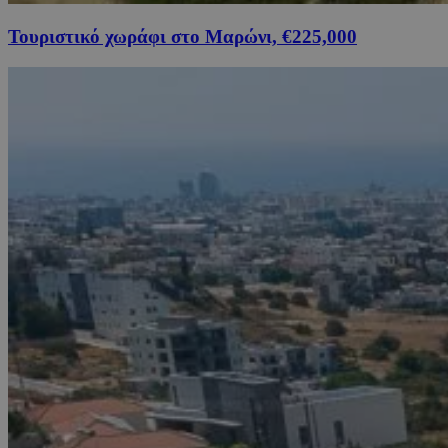
Τουριστικό χωράφι στο Μαρώνι, €225,000