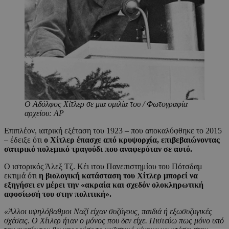
Ο Αδόλφος Χίτλερ σε μια ομιλία του / Φωτογραφία
αρχείου: AP
Επιπλέον, ιατρική εξέταση του 1923 – που αποκαλύφθηκε το 2015
– έδειξε ότι
ο Χίτλερ έπασχε από κρυψορχία, επιβεβαιώνοντας
σατιρικό πολεμικό τραγούδι που αναφερόταν σε αυτό.
Ο ιστορικός Άλεξ Τζ. Κέι ιτου Πανεπιστημίου του Πότσδαμ
εκτιμά ότι
η βιολογική κατάσταση του Χίτλερ μπορεί να
εξηγήσει εν μέρει την «ακραία και σχεδόν ολοκληρωτική
αφοσίωσή του στην πολιτική».
«Άλλοι υψηλόβαθμοι Ναζί είχαν συζύγους, παιδιά ή εξωσυζυγικές
σχέσεις. Ο Χίτλερ ήταν ο μόνος που δεν είχε. Πιστεύω πως μόνο υπό