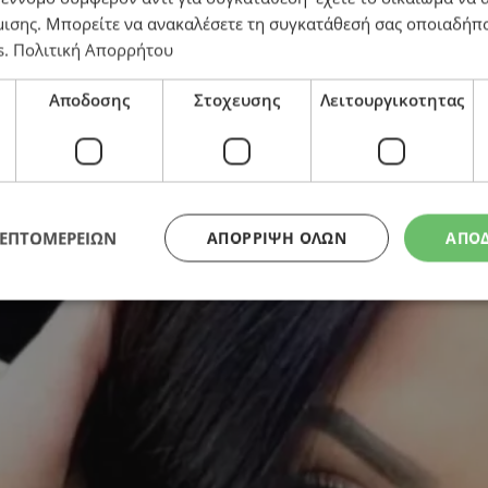
μισης
. Μπορείτε να ανακαλέσετε τη συγκατάθεσή σας οποιαδήπο
εραστή της: Του πήρε €260.000 σε έναν χρόνο για το
s
.
Πολιτική Απορρήτου
Αποδοσης
Στοχευσης
Λειτουργικοτητας
ΛΕΠΤΟΜΕΡΕΙΩΝ
ΑΠΌΡΡΙΨΗ ΌΛΩΝ
ΑΠΟ