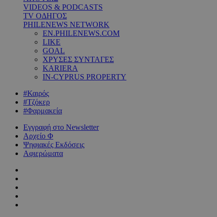
VIDEOS & PODCASTS
TV ΟΔΗΓΟΣ
PHILENEWS NETWORK
EN.PHILENEWS.COM
LIKE
GOAL
ΧΡΥΣΕΣ ΣΥΝΤΑΓΕΣ
KARIERA
IN-CYPRUS PROPERTY
#Καιρός
#Τζόκερ
#Φαρμακεία
Εγγραφή στο Newsletter
Αρχείο Φ
Ψηφιακές Εκδόσεις
Αφιερώματα