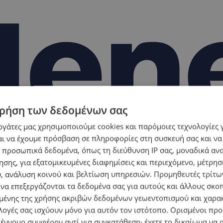
ρήση των δεδομένων σας
εργάτες μας χρησιμοποιούμε cookies και παρόμοιες τεχνολογίες 
ι να έχουμε πρόσβαση σε πληροφορίες στη συσκευή σας και να
 προσωπικά δεδομένα, όπως τη διεύθυνση IP σας, μοναδικά αν
σης, για εξατομικευμένες διαφημίσεις και περιεχόμενο, μέτρη
υ, ανάλυση κοινού και βελτίωση υπηρεσιών.
Προμηθευτές τρίτων
 να επεξεργάζονται τα δεδομένα σας για αυτούς και άλλους σκο
ένης της χρήσης ακριβών δεδομένων γεωεντοπισμού και χαρα
λογές σας ισχύουν μόνο για αυτόν τον ιστότοπο. Ορισμένοι πρ
 έννομο συμφέρον αντί για συγκατάθεση· έχετε το δικαίωμα να α