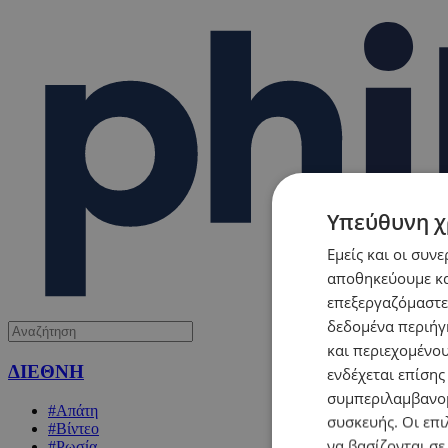
Υπεύθυνη χ
Εμείς και οι συν
αποθηκεύουμε κα
επεξεργαζόμαστε
δεδομένα περιήγη
και περιεχομένο
ΔΙΕΘΝΗ
ενδέχεται επίσης
συμπεριλαμβανομ
#Απάτη
συσκευής. Οι επι
#Βίντεο
να βασίζονται σε
#Ρωσία