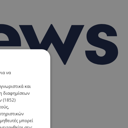
για να
αγνωριστικά και
ση διαφημίσεων
 (1852)
πούς,
κτηριστικών
ομηθευτές μπορεί
ντιταχθείτε στις