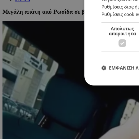
Ρυθμίσεις διαφή
Μεγάλη απάτη από Ρωσίδα σε βάρος του παντρεμένου 
Ρυθμίσεις cookie
Απολυτως
απαραιτητα
ΕΜΦΑΝΙΣΗ 