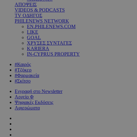
ΑΠΟΨΕΙΣ
VIDEOS & PODCASTS
TV ΟΔΗΓΟΣ
PHILENEWS NETWORK
EN.PHILENEWS.COM
LIKE
GOAL
ΧΡΥΣΕΣ ΣΥΝΤΑΓΕΣ
KARIERA
IN-CYPRUS PROPERTY
#Καιρός
#Τζόκερ
#Φαρμακεία
#Σκίτσο
Εγγραφή στο Newsletter
Αρχείο Φ
Ψηφιακές Εκδόσεις
Αφιερώματα