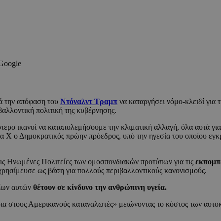
 Google
ετά την απόφαση του
Ντόναλντ Τραμπ
να καταργήσει νόμο-κλειδί για 
ιβαλλοντική πολιτική της κυβέρνησης.
ιγότερο ικανοί να καταπολεμήσουμε την κλιματική αλλαγή, όλα αυτά γι
α X ο Δημοκρατικός πρώην πρόεδρος, υπό την ηγεσία του οποίου εγκ
ς Ηνωμένες Πολιτείες των ομοσπονδιακών προτύπων για τις
εκπομπ
χρησίμευσε ως βάση για πολλούς περιβαλλοντικούς κανονισμούς.
ρίων αυτών
θέτουν σε κίνδυνο την ανθρώπινη υγεία.
ια στους Αμερικανούς καταναλωτές» μειώνοντας το κόστος των αυτο