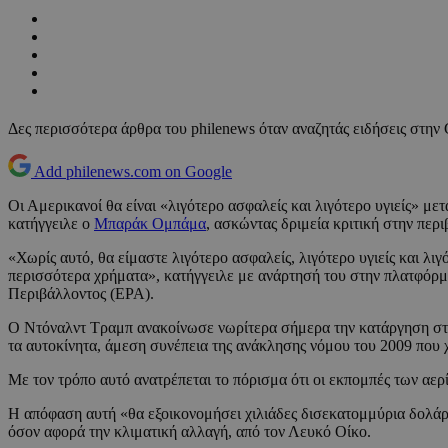
Δες περισσότερα άρθρα του philenews όταν αναζητάς ειδήσεις στην
Add philenews.com on Google
Οι Αμερικανοί θα είναι «λιγότερο ασφαλείς και λιγότερο υγιείς» μ
κατήγγειλε ο
Μπαράκ Ομπάμα
, ασκώντας δριμεία κριτική στην περ
«Χωρίς αυτό, θα είμαστε λιγότερο ασφαλείς, λιγότερο υγιείς και λ
περισσότερα χρήματα», κατήγγειλε με ανάρτησή του στην πλατφόρμ
Περιβάλλοντος (EPA).
Ο Ντόναλντ Τραμπ ανακοίνωσε νωρίτερα σήμερα την κατάργηση στι
τα αυτοκίνητα, άμεση συνέπεια της ανάκλησης νόμου του 2009 που 
Με τον τρόπο αυτό ανατρέπεται το πόρισμα ότι οι εκπομπές των αε
Η απόφαση αυτή «θα εξοικονομήσει χιλιάδες δισεκατομμύρια δολάρ
όσον αφορά την κλιματική αλλαγή, από τον Λευκό Οίκο.