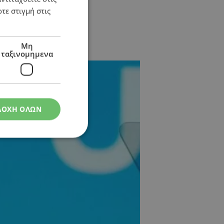
τε στιγμή στις
ις εκπομπές ρύπων
Μη
ταξινομημενα
ΔΟΧΗ ΟΛΩΝ