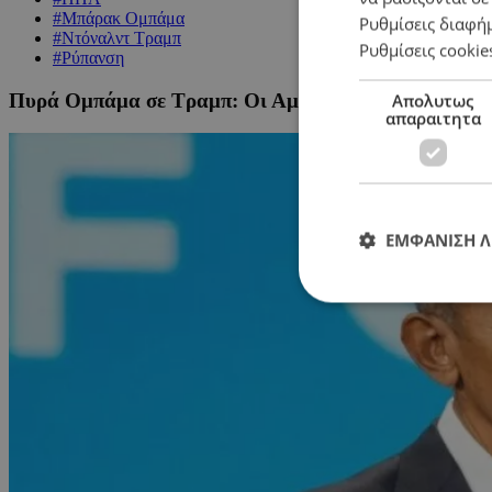
#Μπάρακ Ομπάμα
Ρυθμίσεις διαφή
#Ντόναλντ Τραμπ
Ρυθμίσεις cookie
#Ρύπανση
Πυρά Ομπάμα σε Τραμπ: Οι Αμερικανοί θα είναι λιγό
Απολυτως
απαραιτητα
ΕΜΦΑΝΙΣΗ 