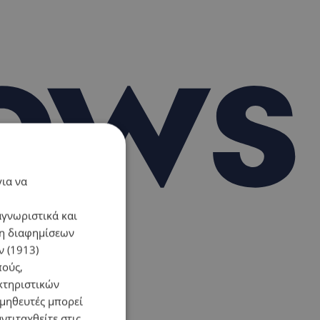
για να
αγνωριστικά και
ση διαφημίσεων
 (1913)
πούς,
κτηριστικών
ομηθευτές μπορεί
ντιταχθείτε στις