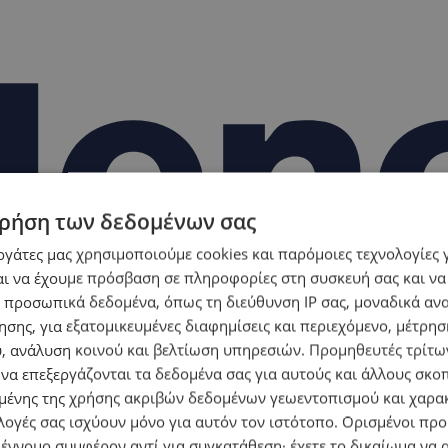
ρήση των δεδομένων σας
εργάτες μας χρησιμοποιούμε cookies και παρόμοιες τεχνολογίες 
ι να έχουμε πρόσβαση σε πληροφορίες στη συσκευή σας και να
 προσωπικά δεδομένα, όπως τη διεύθυνση IP σας, μοναδικά αν
σης, για εξατομικευμένες διαφημίσεις και περιεχόμενο, μέτρη
υ, ανάλυση κοινού και βελτίωση υπηρεσιών.
Προμηθευτές τρίτων
 να επεξεργάζονται τα δεδομένα σας για αυτούς και άλλους σκο
ένης της χρήσης ακριβών δεδομένων γεωεντοπισμού και χαρα
λογές σας ισχύουν μόνο για αυτόν τον ιστότοπο. Ορισμένοι πρ
 έννομο συμφέρον αντί για συγκατάθεση· έχετε το δικαίωμα να α