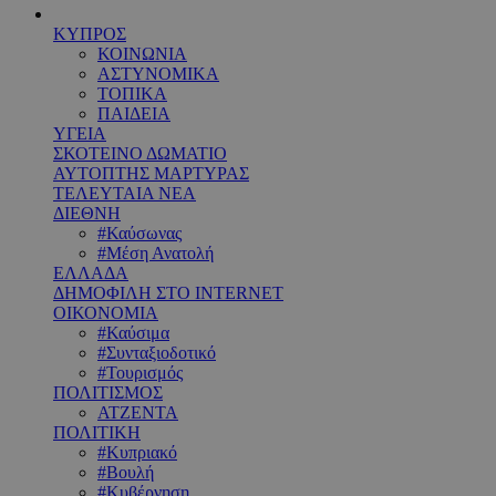
ΚΥΠΡΟΣ
ΚΟΙΝΩΝΙΑ
ΑΣΤΥΝΟΜΙΚΑ
ΤΟΠΙΚΑ
ΠΑΙΔΕΙΑ
ΥΓΕΙΑ
ΣΚΟΤΕΙΝΟ ΔΩΜΑΤΙΟ
ΑΥΤΟΠΤΗΣ ΜΑΡΤΥΡΑΣ
ΤΕΛΕΥΤΑΙΑ ΝΕΑ
ΔΙΕΘΝΗ
#Καύσωνας
#Μέση Ανατολή
ΕΛΛΑΔΑ
ΔΗΜΟΦΙΛΗ ΣΤΟ INTERNET
ΟΙΚΟΝΟΜΙΑ
#Καύσιμα
#Συνταξιοδοτικό
#Τουρισμός
ΠΟΛΙΤΙΣΜΟΣ
ΑΤΖΕΝΤΑ
ΠΟΛΙΤΙΚΗ
#Κυπριακό
#Βουλή
#Κυβέρνηση