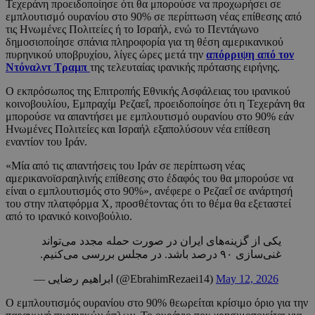
Τεχεράνη προειδοποίησε ότι θα μπορούσε να προχωρήσει σε
εμπλουτισμό ουρανίου στο 90% σε περίπτωση νέας επίθεσης από
τις Ηνωμένες Πολιτείες ή το Ισραήλ, ενώ το Πεντάγωνο
δημοσιοποίησε σπάνια πληροφορία για τη θέση αμερικανικού
πυρηνικού υποβρυχίου, λίγες ώρες μετά την
απόρριψη από τον
Ντόναλντ Τραμπ
της τελευταίας ιρανικής πρότασης ειρήνης.
Ο εκπρόσωπος της Επιτροπής Εθνικής Ασφάλειας του ιρανικού
κοινοβουλίου, Εμπραχίμ Ρεζαεΐ, προειδοποίησε ότι η Τεχεράνη θα
μπορούσε να απαντήσει με εμπλουτισμό ουρανίου στο 90% εάν
Ηνωμένες Πολιτείες και Ισραήλ εξαπολύσουν νέα επίθεση
εναντίον του Ιράν.
«Μία από τις απαντήσεις του Ιράν σε περίπτωση νέας
αμερικανοϊσραηλινής επίθεσης στο έδαφός του θα μπορούσε να
είναι ο εμπλουτισμός στο 90%», ανέφερε ο Ρεζαεΐ σε ανάρτησή
του στην πλατφόρμα X, προσθέτοντας ότι το θέμα θα εξεταστεί
από το ιρανικό κοινοβούλιο.
یکی از گزینه‌های ایران در صورت حمله مجدد می‌تواند
غنی‌سازی ۹۰ درصد باشد. در مجلس بررسی می‌کنیم.
— ابراهیم رضایی (@EbrahimRezaei14)
May 12, 2026
Ο εμπλουτισμός ουρανίου στο 90% θεωρείται κρίσιμο όριο για την