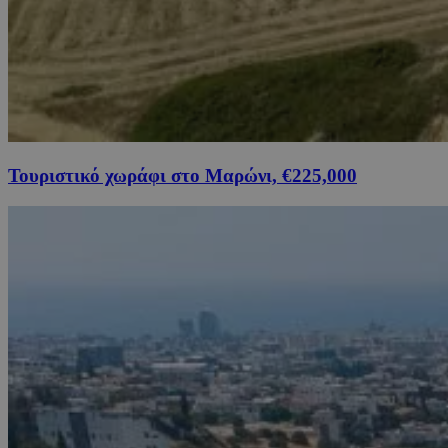
Τουριστικό χωράφι στο Μαρώνι, €225,000