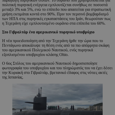
παραγωγή πυρηνικών όπλων. Το ουράνιο που χρησιμοποιείται για
πολιτική πυρηνική ενέργεια εμπλουτίζεται συνήθως σε ποσοστά
μεταξύ 3% και 5%, ενώ το επίπεδο που απαιτείται για στρατιωτική
χρήση εκτιμάται κοντά στο 90%. Πριν τον περσινό βομβαρδισμό
των ΗΠΑ στις πυρηνικές εγκαταστάσεις του Ιράν, θεωρούταν πως
η Τεχεράνη είχε εμπλουτισμένο ουράνιο στα επίπεδα του 60%.
Στο Γιβραλτάρ ένα αμερικανικό πυρηνικό υποβρύχιο
Η νέα προειδοποίηση από την Τεχεράνη ήρθε την ώρα που το
Πεντάγωνο αποκάλυψε τη θέση ενός από τα πιο απόρρητα σκάφη
του αμερικανικού Πολεμικού Ναυτικού, ενός πυρηνικά
εξοπλισμένου υποβρυχίου κλάσης Ohio.
Ο 6ος Στόλος του αμερικανικού Ναυτικού δημοσιοποίησε
φωτογραφία του υποβρυχίου και του πληρώματός του να έχει δέσει
την Κυριακή στο Γιβραλτάρ, βρετανικό έδαφος στις νότιες ακτές
της Ισπανίας.