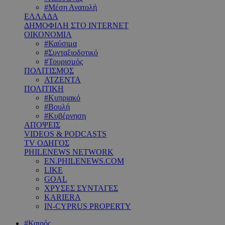
#Μέση Ανατολή
ΕΛΛΑΔΑ
ΔΗΜΟΦΙΛΗ ΣΤΟ INTERNET
ΟΙΚΟΝΟΜΙΑ
#Καύσιμα
#Συνταξιοδοτικό
#Τουρισμός
ΠΟΛΙΤΙΣΜΟΣ
ΑΤΖΕΝΤΑ
ΠΟΛΙΤΙΚΗ
#Κυπριακό
#Βουλή
#Κυβέρνηση
ΑΠΟΨΕΙΣ
VIDEOS & PODCASTS
TV ΟΔΗΓΟΣ
PHILENEWS NETWORK
EN.PHILENEWS.COM
LIKE
GOAL
ΧΡΥΣΕΣ ΣΥΝΤΑΓΕΣ
KARIERA
IN-CYPRUS PROPERTY
#Καιρός