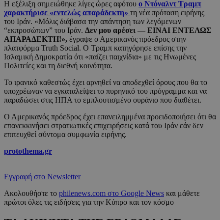
Η εξέλιξη σημειώθηκε λίγες ώρες αφότου
ο Ντόναλντ Τραμπ
χαρακτήρισε «εντελώς απαράδεκτη»
τη νέα πρόταση ειρήνης
του Ιράν. «Μόλις διάβασα την απάντηση των λεγόμενων
“εκπροσώπων” του Ιράν.
Δεν μου αρέσει — ΕΙΝΑΙ ΕΝΤΕΛΩΣ
ΑΠΑΡΑΔΕΚΤΗ!»,
έγραψε ο Αμερικανός πρόεδρος στην
πλατφόρμα Truth Social. Ο Τραμπ κατηγόρησε επίσης την
Ισλαμική Δημοκρατία ότι «παίζει παιχνίδια» με τις Ηνωμένες
Πολιτείες και τη διεθνή κοινότητα.
Το ιρανικό καθεστώς έχει αρνηθεί να αποδεχθεί όρους που θα το
υποχρέωναν να εγκαταλείψει το πυρηνικό του πρόγραμμα και να
παραδώσει στις ΗΠΑ το εμπλουτισμένο ουράνιο που διαθέτει.
Ο Αμερικανός πρόεδρος έχει επανειλημμένα προειδοποιήσει ότι θα
επανεκκινήσει στρατιωτικές επιχειρήσεις κατά του Ιράν εάν δεν
επιτευχθεί σύντομα συμφωνία ειρήνης.
protothema.gr
Εγγραφή στο Newsletter
Ακολουθήστε το
philenews.com στο Google News
και μάθετε
πρώτοι όλες τις ειδήσεις για την Κύπρο και τον κόσμο