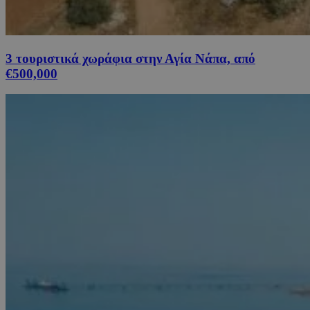
3 τουριστικά χωράφια στην Αγία Νάπα, από
€500,000