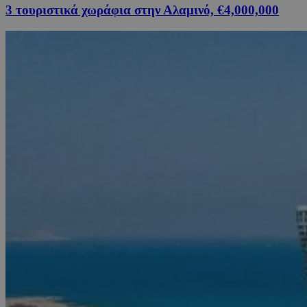
3 τουριστικά χωράφια στην Αλαμινό, €4,000,000