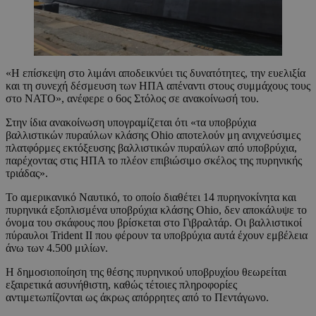
«Η επίσκεψη στο λιμάνι αποδεικνύει τις δυνατότητες, την ευελιξία
και τη συνεχή δέσμευση των ΗΠΑ απέναντι στους συμμάχους τους
στο ΝΑΤΟ», ανέφερε ο 6ος Στόλος σε ανακοίνωσή του.
Στην ίδια ανακοίνωση υπογραμίζεται ότι «τα υποβρύχια
βαλλιστικών πυραύλων κλάσης Ohio αποτελούν μη ανιχνεύσιμες
πλατφόρμες εκτόξευσης βαλλιστικών πυραύλων από υποβρύχια,
παρέχοντας στις ΗΠΑ το πλέον επιβιώσιμο σκέλος της πυρηνικής
τριάδας».
Το αμερικανικό Ναυτικό, το οποίο διαθέτει 14 πυρηνοκίνητα και
πυρηνικά εξοπλισμένα υποβρύχια κλάσης Ohio, δεν αποκάλυψε το
όνομα του σκάφους που βρίσκεται στο Γιβραλτάρ. Οι βαλλιστικοί
πύραυλοι Trident II που φέρουν τα υποβρύχια αυτά έχουν εμβέλεια
άνω των 4.500 μιλίων.
Η δημοσιοποίηση της θέσης πυρηνικού υποβρυχίου θεωρείται
εξαιρετικά ασυνήθιστη, καθώς τέτοιες πληροφορίες
αντιμετωπίζονται ως άκρως απόρρητες από το Πεντάγωνο.