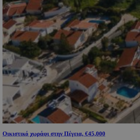
Οικιστικό χωράφι στην Πέγεια, €45,000