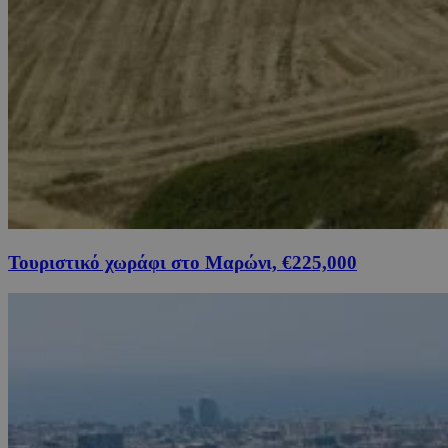
Τουριστικό χωράφι στο Μαρώνι, €225,000