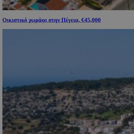
Οικιστικό χωράφι στην Πέγεια, €45,000