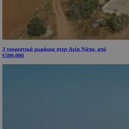
3 τουριστικά χωράφια στην Αγία Νάπα, από
€500,000