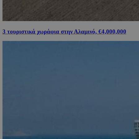
3 τουριστικά χωράφια στην Αλαμινό, €4,000,000