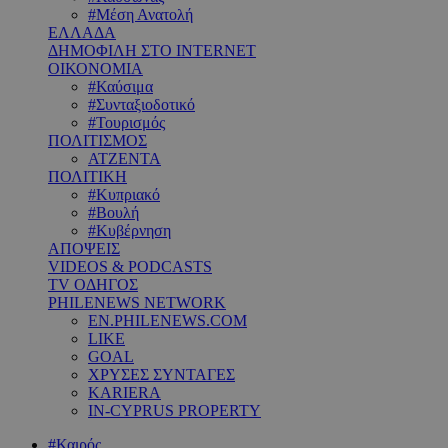
#Μέση Ανατολή
ΕΛΛΑΔΑ
ΔΗΜΟΦΙΛΗ ΣΤΟ INTERNET
ΟΙΚΟΝΟΜΙΑ
#Καύσιμα
#Συνταξιοδοτικό
#Τουρισμός
ΠΟΛΙΤΙΣΜΟΣ
ΑΤΖΕΝΤΑ
ΠΟΛΙΤΙΚΗ
#Κυπριακό
#Βουλή
#Κυβέρνηση
ΑΠΟΨΕΙΣ
VIDEOS & PODCASTS
TV ΟΔΗΓΟΣ
PHILENEWS NETWORK
EN.PHILENEWS.COM
LIKE
GOAL
ΧΡΥΣΕΣ ΣΥΝΤΑΓΕΣ
KARIERA
IN-CYPRUS PROPERTY
#Καιρός