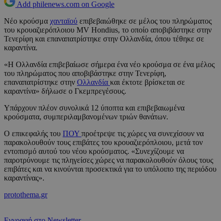
Add philenews.com on Google
Νέο κρούσμα
χανταϊού
επιβεβαιώθηκε σε μέλος του πληρώματος
του κρουαζιερόπλοιου MV Hondius, το οποίο αποβιβάστηκε στην
Τενερίφη και επαναπατρίστηκε στην Ολλανδία, όπου τέθηκε σε
καραντίνα.
«Η Ολλανδία επιβεβαίωσε σήμερα ένα νέο κρούσμα σε ένα μέλος
του πληρώματος που αποβιβάστηκε στην Τενερίφη,
επαναπατρίστηκε στην
Ολλανδία
και έκτοτε βρίσκεται σε
καραντίνα» δήλωσε ο Γκεμπρεγέσους.
Υπάρχουν πλέον συνολικά 12 ύποπτα και επιβεβαιωμένα
κρούσματα, συμπεριλαμβανομένων τριών θανάτων.
Ο επικεφαλής του
ΠΟΥ
προέτρεψε τις χώρες να συνεχίσουν να
παρακολουθούν τους επιβάτες του κρουαζιερόπλοιου, μετά τον
εντοπισμό αυτού του νέου κρούσματος. «Συνεχίζουμε να
παροτρύνουμε τις πληγείσες χώρες να παρακολουθούν όλους τους
επιβάτες και να κινούνται προσεκτικά για το υπόλοιπο της περιόδου
καραντίνας».
protothema.gr
Εγγραφή στο Newsletter