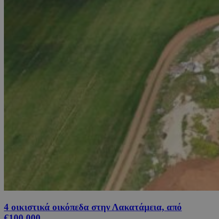
4 οικιστικά οικόπεδα στην Λακατάμεια, από
€100,000