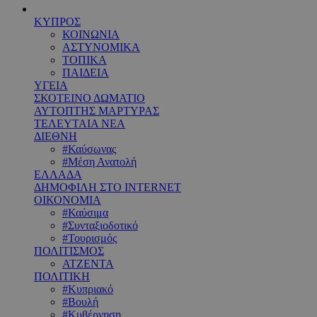
ΚΥΠΡΟΣ
ΚΟΙΝΩΝΙΑ
ΑΣΤΥΝΟΜΙΚΑ
ΤΟΠΙΚΑ
ΠΑΙΔΕΙΑ
ΥΓΕΙΑ
ΣΚΟΤΕΙΝΟ ΔΩΜΑΤΙΟ
ΑΥΤΟΠΤΗΣ ΜΑΡΤΥΡΑΣ
ΤΕΛΕΥΤΑΙΑ ΝΕΑ
ΔΙΕΘΝΗ
#Καύσωνας
#Μέση Ανατολή
ΕΛΛΑΔΑ
ΔΗΜΟΦΙΛΗ ΣΤΟ INTERNET
ΟΙΚΟΝΟΜΙΑ
#Καύσιμα
#Συνταξιοδοτικό
#Τουρισμός
ΠΟΛΙΤΙΣΜΟΣ
ΑΤΖΕΝΤΑ
ΠΟΛΙΤΙΚΗ
#Κυπριακό
#Βουλή
#Κυβέρνηση