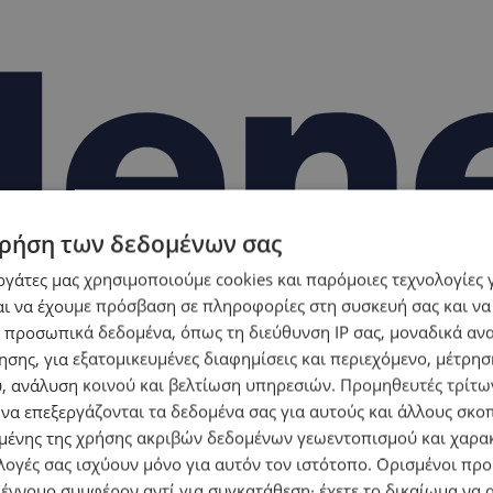
ρήση των δεδομένων σας
εργάτες μας χρησιμοποιούμε cookies και παρόμοιες τεχνολογίες 
ι να έχουμε πρόσβαση σε πληροφορίες στη συσκευή σας και να
 προσωπικά δεδομένα, όπως τη διεύθυνση IP σας, μοναδικά αν
σης, για εξατομικευμένες διαφημίσεις και περιεχόμενο, μέτρη
υ, ανάλυση κοινού και βελτίωση υπηρεσιών.
Προμηθευτές τρίτων
 να επεξεργάζονται τα δεδομένα σας για αυτούς και άλλους σκο
ένης της χρήσης ακριβών δεδομένων γεωεντοπισμού και χαρα
λογές σας ισχύουν μόνο για αυτόν τον ιστότοπο. Ορισμένοι πρ
 έννομο συμφέρον αντί για συγκατάθεση· έχετε το δικαίωμα να α