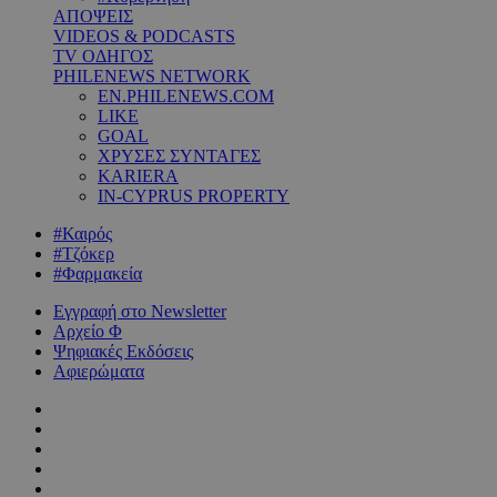
ΑΠΟΨΕΙΣ
VIDEOS & PODCASTS
TV ΟΔΗΓΟΣ
PHILENEWS NETWORK
EN.PHILENEWS.COM
LIKE
GOAL
ΧΡΥΣΕΣ ΣΥΝΤΑΓΕΣ
KARIERA
IN-CYPRUS PROPERTY
#Καιρός
#Τζόκερ
#Φαρμακεία
Εγγραφή στο Newsletter
Αρχείο Φ
Ψηφιακές Εκδόσεις
Αφιερώματα