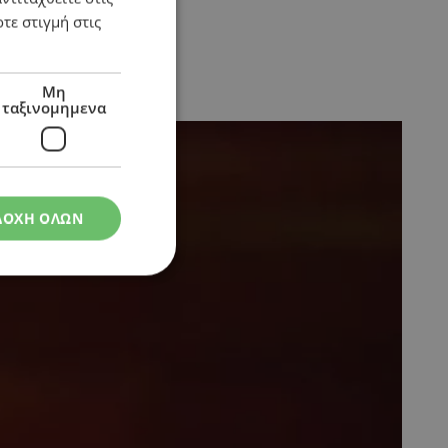
τε στιγμή στις
Μη
ταξινομημενα
ΔΟΧΗ ΟΛΩΝ