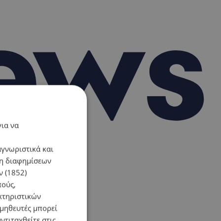
για να
αγνωριστικά και
ση διαφημίσεων
 (1852)
πούς,
κτηριστικών
ομηθευτές μπορεί
ντιταχθείτε στις