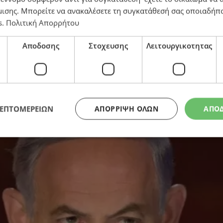
μισης
. Μπορείτε να ανακαλέσετε τη συγκατάθεσή σας οποιαδήπο
s
.
Πολιτική Απορρήτου
 Δεν γνώριζε για συμφωνία με Ιράν το Ισραήλ
Αποδοσης
Στοχευσης
Λειτουργικοτητας
ΛΕΠΤΟΜΕΡΕΙΩΝ
ΑΠΌΡΡΙΨΗ ΌΛΩΝ
ΑΠΟ