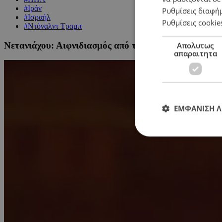
#Ιράν
Ρυθμίσεις διαφή
#Ισραήλ
Ρυθμίσεις cookie
#Ντόναλντ Τραμπ
Νετανιάχου: Αιφνιδιασμός από την ανάρτηση Τραμπ –
Απολυτως
απαραιτητα
ΕΜΦΑΝΙΣΗ 