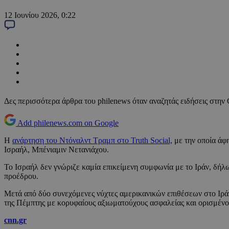
12 Ιουνίου 2026, 0:22
Δες περισσότερα άρθρα του philenews όταν αναζητάς ειδήσεις στην
Add philenews.com on Google
Η
ανάρτηση του Ντόναλντ Τραμπ στο Truth Social,
με την οποία άφη
Ισραήλ, Μπένιαμιν Νετανιάχου.
Το Ισραήλ δεν γνώριζε καμία επικείμενη συμφωνία με το Ιράν, δήλω
προέδρου.
Μετά από δύο συνεχόμενες νύχτες αμερικανικών επιθέσεων στο Ιράν
της Πέμπτης με κορυφαίους αξιωματούχους ασφαλείας και ορισμένο
cnn.gr