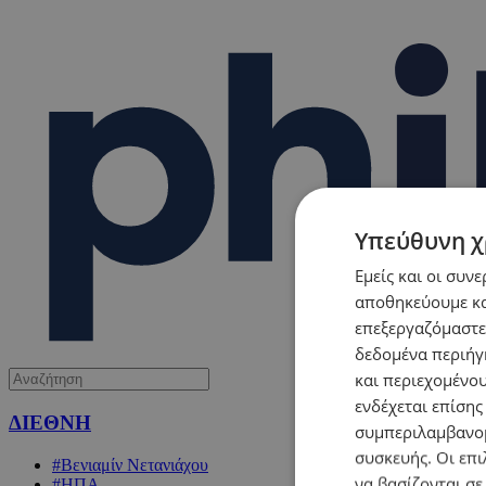
Υπεύθυνη χ
Εμείς και οι συν
αποθηκεύουμε κα
επεξεργαζόμαστε
δεδομένα περιήγη
και περιεχομένο
ενδέχεται επίσης
ΔΙΕΘΝΗ
συμπεριλαμβανομ
συσκευής. Οι επι
#Βενιαμίν Νετανιάχου
να βασίζονται σε
#ΗΠΑ