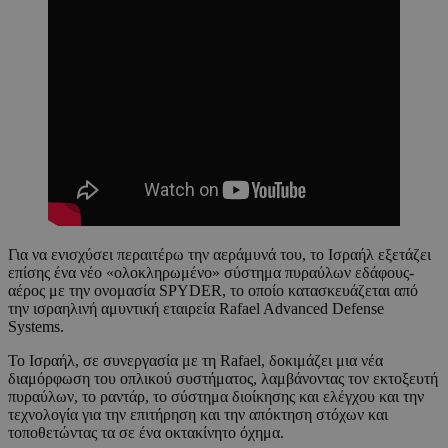
Για να ενισχύσει περαιτέρω την αεράμυνά του, το Ισραήλ εξετάζει
επίσης ένα νέο «ολοκληρωμένο» σύστημα πυραύλων εδάφους-
αέρος με την ονομασία SPYDER, το οποίο κατασκευάζεται από
την ισραηλινή αμυντική εταιρεία Rafael Advanced Defense
Systems.
Το Ισραήλ, σε συνεργασία με τη Rafael, δοκιμάζει μια νέα
διαμόρφωση του οπλικού συστήματος, λαμβάνοντας τον εκτοξευτή
πυραύλων, το ραντάρ, το σύστημα διοίκησης και ελέγχου και την
τεχνολογία για την επιτήρηση και την απόκτηση στόχων και
τοποθετώντας τα σε ένα οκτακίνητο όχημα.