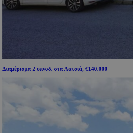
Διαμέρισμα 2 υπνοδ. στα Λατσιά, €140.000