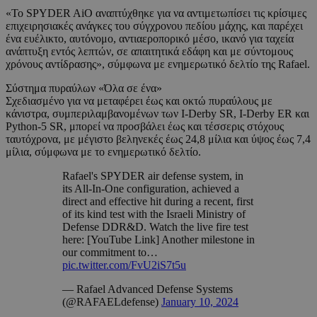
«Το SPYDER AiO αναπτύχθηκε για να αντιμετωπίσει τις κρίσιμες
επιχειρησιακές ανάγκες του σύγχρονου πεδίου μάχης, και παρέχει
ένα ευέλικτο, αυτόνομο, αντιαεροπορικό μέσο, ικανό για ταχεία
ανάπτυξη εντός λεπτών, σε απαιτητικά εδάφη και με σύντομους
χρόνους αντίδρασης», σύμφωνα με ενημερωτικό δελτίο της Rafael.
Σύστημα πυραύλων «Όλα σε ένα»
Σχεδιασμένο για να μεταφέρει έως και οκτώ πυραύλους με
κάνιστρα, συμπεριλαμβανομένων των I-Derby SR, I-Derby ER και
Python-5 SR, μπορεί να προσβάλει έως και τέσσερις στόχους
ταυτόχρονα, με μέγιστο βεληνεκές έως 24,8 μίλια και ύψος έως 7,4
μίλια, σύμφωνα με το ενημερωτικό δελτίο.
Rafael's SPYDER air defense system, in
its All-In-One configuration, achieved a
direct and effective hit during a recent, first
of its kind test with the Israeli Ministry of
Defense DDR&D. Watch the live fire test
here: [YouTube Link] Another milestone in
our commitment to…
pic.twitter.com/FvU2iS7t5u
— Rafael Advanced Defense Systems
(@RAFAELdefense)
January 10, 2024