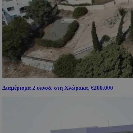
Διαμέρισμα 2 υπνοδ. στη Χλώρακα, €200.000