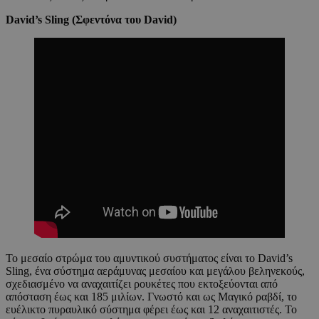
David’s Sling (Σφεντόνα του David)
Το μεσαίο στρώμα του αμυντικού συστήματος είναι το David’s
Sling, ένα σύστημα αεράμυνας μεσαίου και μεγάλου βεληνεκούς,
σχεδιασμένο να αναχαιτίζει ρουκέτες που εκτοξεύονται από
απόσταση έως και 185 μιλίων. Γνωστό και ως Μαγικό ραβδί, το
ευέλικτο πυραυλικό σύστημα φέρει έως και 12 αναχαιτιστές. Το