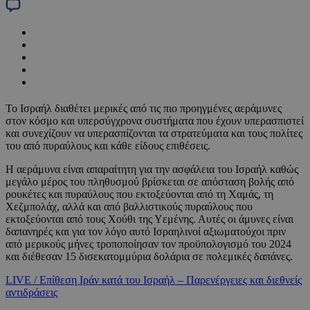
Το Ισραήλ διαθέτει μερικές από τις πιο προηγμένες αεράμυνες
στον κόσμο και υπερσύγχρονα συστήματα που έχουν υπερασπιστεί
και συνεχίζουν να υπερασπίζονται τα στρατεύματα και τους πολίτες
του από πυραύλους και κάθε είδους επιθέσεις.
Η αεράμυνα είναι απαραίτητη για την ασφάλεια του Ισραήλ καθώς
μεγάλο μέρος του πληθυσμού βρίσκεται σε απόσταση βολής από
ρουκέτες και πυραύλους που εκτοξεύονται από τη Χαμάς, τη
Χεζμπολάχ, αλλά και από βαλλιστικούς πυραύλους που
εκτοξεύονται από τους Χούθι της Υεμένης. Αυτές οι άμυνες είναι
δαπανηρές και για τον λόγο αυτό Ισραηλινοί αξιωματούχοι πριν
από μερικούς μήνες τροποποίησαν τον προϋπολογισμό του 2024
και διέθεσαν 15 δισεκατομμύρια δολάρια σε πολεμικές δαπάνες.
LIVE / Επίθεση Ιράν κατά του Ισραήλ – Παρενέργειες και διεθνείς
αντιδράσεις