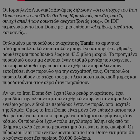
Οι Ισραηλινές Αμυντικές Δυνάμεις δήλωσαν
«ότι ο στόχος του Iron
Dome είναι να προστατεύσει τους Ισραηλινούς πολίτες από τη
συνεχή απειλή των ρουκετών αναχαιτίζοντάς τους».
Οι IDF
περιέγραψαν το Iron Dome με τρία επίθετα:
«Ακρίβεια, ταχύτατος
και ικανός».
Οπλισμένο με πυραύλους αναχαίτισης
Tamir,
το αμυντικό
σύστημα πολλαπλών αποστολών μπορεί να καταρρίψει εχθρικές
ρουκέτες και πυροβολικό έως και 43,5 μίλια μακριά. Το προηγμένο
πυραυλικό σύστημα διαθέτει έναν σταθμό ραντάρ που ανιχνεύει
και παρακολουθεί την πορεία των εχθρικών πυραύλων πριν
εκτοξεύσει έναν πύραυλο για την αναχαίτισή τους. Οι πύραυλοι
παρακολουθούν το στόχο τους με ηλεκτροοπτικούς αισθητήρες και
πυροδοτούνται στον αέρα όταν πλησιάσουν.
Αν και το Iron Dome δεν έχει τέλειο ρεκόρ αναχαίτισης, έχει
εμποδίσει την πλειονότητα των εχθρικών πυρών στον ισραηλινό
εναέριο χώρο, ειδικά σε περιόδους έντονων πυρών από μαχητές
της Χαμάς. Όμως το Iron Dome είναι μόνο ένα επίπεδο αυτού που
θεωρείται ένα από τα πιο προηγμένα συστήματα αεράμυνας στον
κόσμο. Οι πύραυλοι έχουν πολύ μεγαλύτερο βεληνεκές από τα
βλήματα, αλλά έχουν το μειονέκτημα ότι είναι επίσης ακριβοί. Οι
πύραυλοι Tamir που εκτοξεύονται από το Iron Dome εκτιμάται ότι
ο καθένας κοστίζει περίπου 50.000 δολάρια.