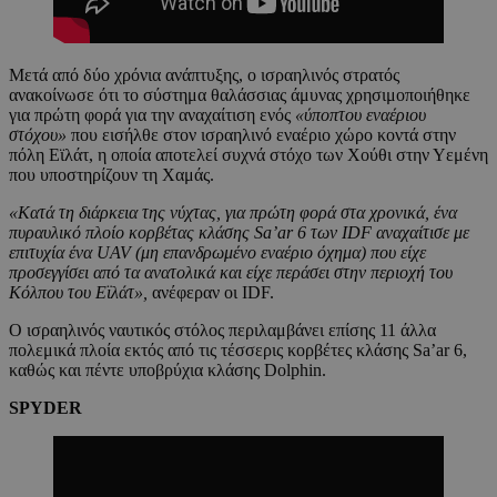
Μετά από δύο χρόνια ανάπτυξης, ο ισραηλινός στρατός
ανακοίνωσε ότι το σύστημα θαλάσσιας άμυνας χρησιμοποιήθηκε
για πρώτη φορά για την αναχαίτιση ενός
«ύποπτου εναέριου
στόχου»
που εισήλθε στον ισραηλινό εναέριο χώρο κοντά στην
πόλη Εϊλάτ, η οποία αποτελεί συχνά στόχο των Χούθι στην Υεμένη
που υποστηρίζουν τη Χαμάς.
«Κατά τη διάρκεια της νύχτας, για πρώτη φορά στα χρονικά, ένα
πυραυλικό πλοίο κορβέτας κλάσης Sa’ar 6 των IDF αναχαίτισε με
επιτυχία ένα UAV (μη επανδρωμένο εναέριο όχημα) που είχε
προσεγγίσει από τα ανατολικά και είχε περάσει στην περιοχή του
Κόλπου του Εϊλάτ»,
ανέφεραν οι IDF.
Ο ισραηλινός ναυτικός στόλος περιλαμβάνει επίσης 11 άλλα
πολεμικά πλοία εκτός από τις τέσσερις κορβέτες κλάσης Sa’ar 6,
καθώς και πέντε υποβρύχια κλάσης Dolphin.
SPYDER