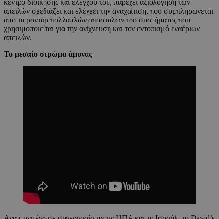
κέντρο διοίκησης και ελέγχου του, παρέχει αξιολόγηση των
απειλών σχεδιάζει και ελέγχει την αναχαίτιση, που συμπληρώνεται
από το ραντάρ πολλαπλών αποστολών του συστήματος που
χρησιμοποιείται για την ανίχνευση και τον εντοπισμό εναέριων
απειλών.
Το μεσαίο στρώμα άμυνας
Αναπτυγμένο σε συνεργασία με τις ΗΠΑ και το Ισραήλ, το David’s