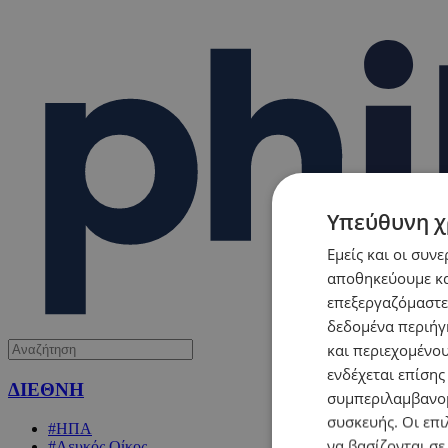
Υπεύθυνη χ
Εμείς και οι συν
αποθηκεύουμε κα
επεξεργαζόμαστε
δεδομένα περιήγη
και περιεχομένο
ενδέχεται επίσης
ΔΙΕΘΝΗ
συμπεριλαμβανομ
συσκευής. Οι επι
#ΗΠΑ
να βασίζονται σε
#Λευκός Οίκος