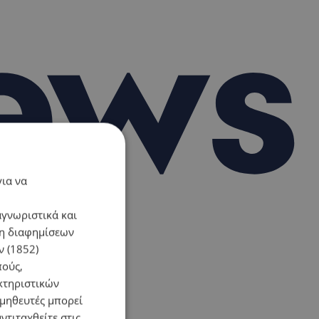
για να
αγνωριστικά και
ση διαφημίσεων
 (1852)
πούς,
κτηριστικών
ομηθευτές μπορεί
ντιταχθείτε στις