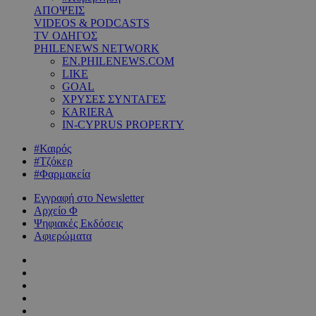
ΑΠΟΨΕΙΣ
VIDEOS & PODCASTS
TV ΟΔΗΓΟΣ
PHILENEWS NETWORK
EN.PHILENEWS.COM
LIKE
GOAL
ΧΡΥΣΕΣ ΣΥΝΤΑΓΕΣ
KARIERA
IN-CYPRUS PROPERTY
#Καιρός
#Τζόκερ
#Φαρμακεία
Εγγραφή στο Newsletter
Αρχείο Φ
Ψηφιακές Εκδόσεις
Αφιερώματα