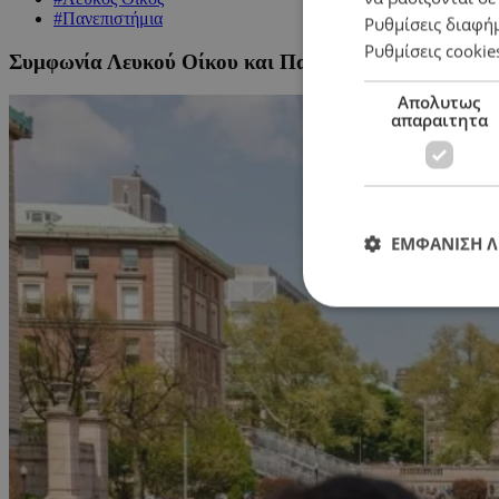
#Πανεπιστήμια
Ρυθμίσεις διαφή
Ρυθμίσεις cookie
Συμφωνία Λευκού Οίκου και Πανεπιστημίου Columbia
Απολυτως
απαραιτητα
ΕΜΦΑΝΙΣΗ 