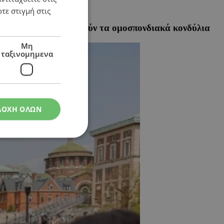
τε στιγμή στις
 για να αποκατασταθούν τα ομοσπονδιακά κονδύλια
Μη
ταξινομημενα
ΔΟΧΗ ΟΛΩΝ