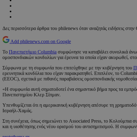
Δες περισσότερα άρθρα του philenews όταν αναζητάς ειδήσεις στην
Add philenews.com on Google
Το
Πανεπιστήμιο Columbia
συμφώνησε να καταβάλει συνολικά άνω 
ομοσπονδιακών κονδυλίων για έρευνα τα οποία είχαν ακυρωθεί, στο
Σύμφωνα με τη συμφωνία που επιτεύχθηκε με την κυβέρνηση του
Π
ερευνητικά κονδύλια που είχαν παρακρατηθεί. Επιπλέον, το Columb
(EEOC), σχετικά με πιθανές παραβιάσεις ομοσπονδιακής νομοθεσίας
«Η συμφωνία αυτή σηματοδοτεί ένα σημαντικό βήμα προς τα εμπρός
Πανεπιστημίου Κλερ Σίπμαν.
Υπενθυμίζεται ότι η αμερικανική κυβέρνηση απέσυρε τη χρηματοδότ
Ισραήλ-Χαμάς.
Στη συνέχεια, όπως σημειώνει το Associated Press, το Κολούμπια σ
και η υιοθέτησης ενός νέου ορισμού του αντισημιτισμού. Η συμφωνί
protothema.gr