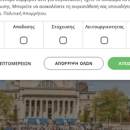
μισης
. Μπορείτε να ανακαλέσετε τη συγκατάθεσή σας οποιαδήπο
s
.
Πολιτική Απορρήτου
 – Το πανεπιστήμιο θα καταβάλει 220 εκατ. δολάρια
Αποδοσης
Στοχευσης
Λειτουργικοτητας
ΛΕΠΤΟΜΕΡΕΙΩΝ
ΑΠΌΡΡΙΨΗ ΌΛΩΝ
ΑΠΟ