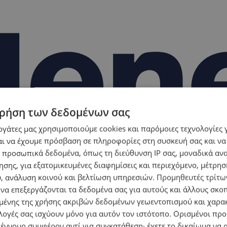
ρήση των δεδομένων σας
εργάτες μας χρησιμοποιούμε cookies και παρόμοιες τεχνολογίες 
ι να έχουμε πρόσβαση σε πληροφορίες στη συσκευή σας και να
 προσωπικά δεδομένα, όπως τη διεύθυνση IP σας, μοναδικά αν
σης, για εξατομικευμένες διαφημίσεις και περιεχόμενο, μέτρη
υ, ανάλυση κοινού και βελτίωση υπηρεσιών.
Προμηθευτές τρίτων
 να επεξεργάζονται τα δεδομένα σας για αυτούς και άλλους σκο
ένης της χρήσης ακριβών δεδομένων γεωεντοπισμού και χαρα
λογές σας ισχύουν μόνο για αυτόν τον ιστότοπο. Ορισμένοι πρ
 έννομο συμφέρον αντί για συγκατάθεση· έχετε το δικαίωμα να α