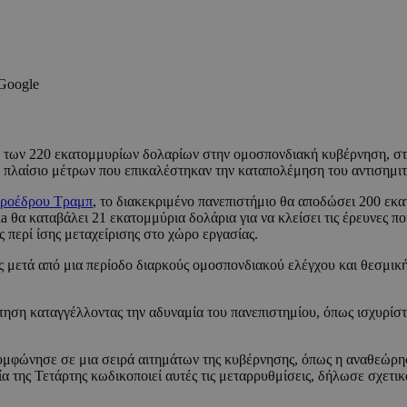
 Google
των 220 εκατομμυρίων δολαρίων στην ομοσπονδιακή κυβέρνηση, στο 
 πλαίσιο μέτρων που επικαλέστηκαν την καταπολέμηση του αντισημιτ
ροέδρου Τραμπ
, το διακεκριμένο πανεπιστήμιο θα αποδώσει 200 εκα
ia θα καταβάλει 21 εκατομμύρια δολάρια για να κλείσει τις έρευνε
 περί ίσης μεταχείρισης στο χώρο εργασίας.
 μετά από μια περίοδο διαρκούς ομοσπονδιακού ελέγχου και θεσμικ
ηση καταγγέλλοντας την αδυναμία του πανεπιστημίου, όπως ισχυρίστη
υμφώνησε σε μια σειρά αιτημάτων της κυβέρνησης, όπως η αναθεώρηση
α της Τετάρτης κωδικοποιεί αυτές τις μεταρρυθμίσεις, δήλωσε σχετικ