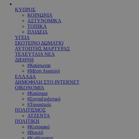
ΚΥΠΡΟΣ
ΚΟΙΝΩΝΙΑ
ΑΣΤΥΝΟΜΙΚΑ
ΤΟΠΙΚΑ
ΠΑΙΔΕΙΑ
ΥΓΕΙΑ
ΣΚΟΤΕΙΝΟ ΔΩΜΑΤΙΟ
ΑΥΤΟΠΤΗΣ ΜΑΡΤΥΡΑΣ
ΤΕΛΕΥΤΑΙΑ ΝΕΑ
ΔΙΕΘΝΗ
#Καύσωνας
#Μέση Ανατολή
ΕΛΛΑΔΑ
ΔΗΜΟΦΙΛΗ ΣΤΟ INTERNET
ΟΙΚΟΝΟΜΙΑ
#Καύσιμα
#Συνταξιοδοτικό
#Τουρισμός
ΠΟΛΙΤΙΣΜΟΣ
ΑΤΖΕΝΤΑ
ΠΟΛΙΤΙΚΗ
#Κυπριακό
#Βουλή
#Κυβέρνηση