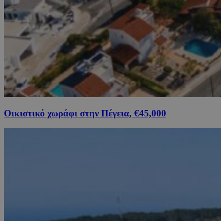
Οικιστικό χωράφι στην Πέγεια, €45,000