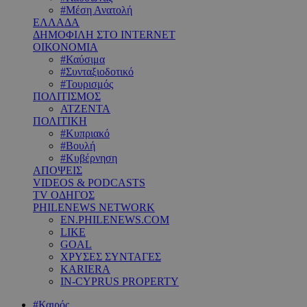
#Μέση Ανατολή
ΕΛΛΑΔΑ
ΔΗΜΟΦΙΛΗ ΣΤΟ INTERNET
ΟΙΚΟΝΟΜΙΑ
#Καύσιμα
#Συνταξιοδοτικό
#Τουρισμός
ΠΟΛΙΤΙΣΜΟΣ
ΑΤΖΕΝΤΑ
ΠΟΛΙΤΙΚΗ
#Κυπριακό
#Βουλή
#Κυβέρνηση
ΑΠΟΨΕΙΣ
VIDEOS & PODCASTS
TV ΟΔΗΓΟΣ
PHILENEWS NETWORK
EN.PHILENEWS.COM
LIKE
GOAL
ΧΡΥΣΕΣ ΣΥΝΤΑΓΕΣ
KARIERA
IN-CYPRUS PROPERTY
#Καιρός