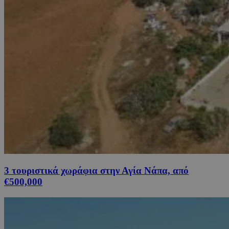
3 τουριστικά χωράφια στην Αγία Νάπα, από
€500,000