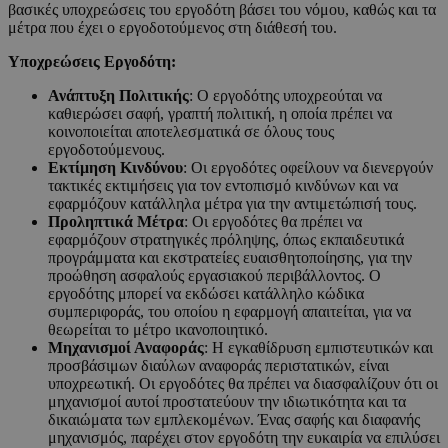
βασικές υποχρεώσεις του εργοδότη βάσει του νόμου, καθώς και τα
μέτρα που έχει ο εργοδοτούμενος στη διάθεσή του.
Υποχρεώσεις Εργοδότη:
Ανάπτυξη Πολιτικής
: Ο εργοδότης υποχρεούται να
καθιερώσει σαφή, γραπτή πολιτική, η οποία πρέπει να
κοινοποιείται αποτελεσματικά σε όλους τους
εργοδοτούμενους.
Εκτίμηση Κινδύνου
: Οι εργοδότες οφείλουν να διενεργούν
τακτικές εκτιμήσεις για τον εντοπισμό κινδύνων και να
εφαρμόζουν κατάλληλα μέτρα για την αντιμετώπισή τους.
Προληπτικά Μέτρα
: Οι εργοδότες θα πρέπει να
εφαρμόζουν στρατηγικές πρόληψης, όπως εκπαιδευτικά
προγράμματα και εκστρατείες ευαισθητοποίησης, για την
προώθηση ασφαλούς εργασιακού περιβάλλοντος. Ο
εργοδότης μπορεί να εκδώσει κατάλληλο κώδικα
συμπεριφοράς, του οποίου η εφαρμογή απαιτείται, για να
θεωρείται το μέτρο ικανοποιητικό.
Μηχανισμοί Αναφοράς
: Η εγκαθίδρυση εμπιστευτικών και
προσβάσιμων διαύλων αναφοράς περιστατικών, είναι
υποχρεωτική. Οι εργοδότες θα πρέπει να διασφαλίζουν ότι οι
μηχανισμοί αυτοί προστατεύουν την ιδιωτικότητα και τα
δικαιώματα των εμπλεκομένων. Ένας σαφής και διαφανής
μηχανισμός, παρέχει στον εργοδότη την ευκαιρία να επιλύσει