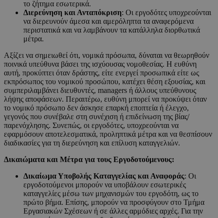
το ζήτημα εσωτερικά.
Διερεύνηση και Ανταπόκριση
: Οι εργοδότες υποχρεούνται
να διερευνούν άμεσα και αμερόληπτα τα αναφερόμενα
περιστατικά και να λαμβάνουν τα κατάλληλα διορθωτικά
μέτρα.
Αξίζει να σημειωθεί ότι, νομικά πρόσωπα, δύναται να θεωρηθούν
ποινικά υπεύθυνα βάσει της ισχύουσας νομοθεσίας. Η ευθύνη
αυτή, προκύπτει όταν δράστης, είτε ενεργεί προσωπικά είτε ως
εκπρόσωπος του νομικού προσώπου, κατέχει θέση εξουσίας, και
συμπεριλαμβάνει διευθυντές, managers ή άλλους υπεύθυνους
λήψης αποφάσεων. Περαιτέρω, ευθύνη μπορεί να προκύψει όταν
το νομικό πρόσωπο δεν άσκησε επαρκή εποπτεία ή έλεγχο,
γεγονός που συνέβαλε στη συνέχιση ή επιδείνωση της βίας/
παρενόχλησης. Συνεπώς, οι εργοδότες, υποχρεούνται να
εφαρμόσουν αποτελεσματικά, προληπτικά μέτρα και να θεσπίσουν
διαδικασίες για τη διερεύνηση και επίλυση καταγγελιών.
Δικαιώματα και Μέτρα για τους Εργοδοτούμενους:
Δικαίωμα Υποβολής Καταγγελίας και Αναφοράς
: Οι
εργοδοτούμενοι μπορούν να υποβάλουν εσωτερικές
καταγγελίες μέσω των μηχανισμών του εργοδότη, ως το
πρώτο βήμα. Επίσης, μπορούν να προσφύγουν στο Τμήμα
Εργασιακών Σχέσεων ή σε άλλες αρμόδιες αρχές. Για την