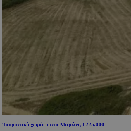
Τουριστικό χωράφι στο Μαρώνι, €225,000