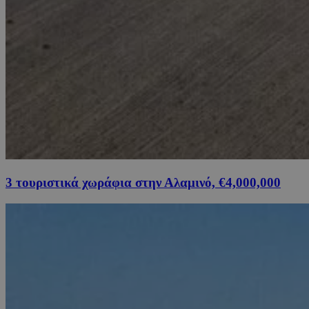
3 τουριστικά χωράφια στην Αλαμινό, €4,000,000