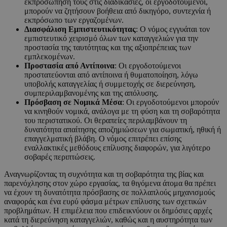
εκπροσώπηση τους στις διαδικασίες, οι εργοδοτούμενοι,
μπορούν να ζητήσουν βοήθεια από δικηγόρο, συντεχνία ή
εκπρόσωπο των εργαζομένων.
Διασφάλιση Εμπιστευτικότητας
: Ο νόμος εγγυάται τον
εμπιστευτικό χειρισμό όλων των καταγγελιών για την
προστασία της ταυτότητας και της αξιοπρέπειας των
εμπλεκομένων.
Προστασία από Αντίποινα
: Οι εργοδοτούμενοι
προστατεύονται από αντίποινα ή θυματοποίηση, λόγω
υποβολής καταγγελίας ή συμμετοχής σε διερεύνηση,
συμπεριλαμβανομένης και της απόλυσης.
Πρόσβαση σε Νομικά Μέσα
: Οι εργοδοτούμενοι μπορούν
να κινηθούν νομικά, ανάλογα με τη φύση και τη σοβαρότητα
του περιστατικού. Οι θεραπείες περιλαμβάνουν τη
δυνατότητα απαίτησης αποζημιώσεων για σωματική, ηθική ή
επαγγελματική βλάβη. Ο νόμος επιτρέπει επίσης
εναλλακτικές μεθόδους επίλυσης διαφορών, για λιγότερο
σοβαρές περιπτώσεις.
Αναγνωρίζοντας τη συχνότητα και τη σοβαρότητα της βίας και
παρενόχλησης στον χώρο εργασίας, τα θιγόμενα άτομα θα πρέπει
να έχουν τη δυνατότητα πρόσβασης σε πολλαπλούς μηχανισμούς
αναφοράς και ένα ευρύ φάσμα μέτρων επίλυσης των σχετικών
προβλημάτων. Η επιμέλεια που επιδεικνύουν οι δημόσιες αρχές
κατά τη διερεύνηση καταγγελιών, καθώς και η αυστηρότητα των