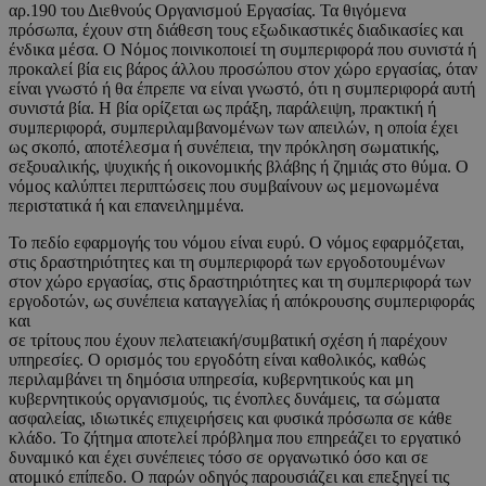
αρ.190 του Διεθνούς Οργανισμού Εργασίας. Τα θιγόμενα
πρόσωπα, έχουν στη διάθεση τους εξωδικαστικές διαδικασίες και
ένδικα μέσα. Ο Νόμος ποινικοποιεί τη συμπεριφορά που συνιστά ή
προκαλεί βία εις βάρος άλλου προσώπου στον χώρο εργασίας, όταν
είναι γνωστό ή θα έπρεπε να είναι γνωστό, ότι η συμπεριφορά αυτή
συνιστά βία. Η βία ορίζεται ως πράξη, παράλειψη, πρακτική ή
συμπεριφορά, συμπεριλαμβανομένων των απειλών, η οποία έχει
ως σκοπό, αποτέλεσμα ή συνέπεια, την πρόκληση σωματικής,
σεξουαλικής, ψυχικής ή οικονομικής βλάβης ή ζημιάς στο θύμα. Ο
νόμος καλύπτει περιπτώσεις που συμβαίνουν ως μεμονωμένα
περιστατικά ή και επανειλημμένα.
Το πεδίο εφαρμογής του νόμου είναι ευρύ. Ο νόμος εφαρμόζεται,
στις δραστηριότητες και τη συμπεριφορά των εργοδοτουμένων
στον χώρο εργασίας, στις δραστηριότητες και τη συμπεριφορά των
εργοδοτών, ως συνέπεια καταγγελίας ή απόκρουσης συμπεριφοράς
και
σε τρίτους που έχουν πελατειακή/συμβατική σχέση ή παρέχουν
υπηρεσίες. Ο ορισμός του εργοδότη είναι καθολικός, καθώς
περιλαμβάνει τη δημόσια υπηρεσία, κυβερνητικούς και μη
κυβερνητικούς οργανισμούς, τις ένοπλες δυνάμεις, τα σώματα
ασφαλείας, ιδιωτικές επιχειρήσεις και φυσικά πρόσωπα σε κάθε
κλάδο. Το ζήτημα αποτελεί πρόβλημα που επηρεάζει το εργατικό
δυναμικό και έχει συνέπειες τόσο σε οργανωτικό όσο και σε
ατομικό επίπεδο. Ο παρών οδηγός παρουσιάζει και επεξηγεί τις