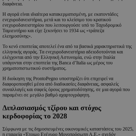
διαφάνεια.
Η αγορά είναι ιδιαίτερα κατακερματισμένη, με εκατοντάδες
ενεχυροδανειστήρια, μετά και το κλείσιμο του κρατικού
ενεχυροδανειστηρίου που λειτουργούσε υπό το Ταχυδρομικό
Ταμιευτήριο και είχε ξεκινήσει το 1934 ως «τράπεζα
ελεημοσύνης».
Το κενό εποπτείας αποτελεί ένα από τα βασικά χαρακτηριστικά της
ελληνικής αγοράς. Τα ενεχυροδανειστήρια αδειοδοτούνται και
ελέγχονται από την Ελληνική Αστυνομία, ενώ στην Ιταλία
υπάγονται στην εποπτεία της Banca d’Italia ως μέρος του
χρηματοπιστωτικού συστήματος.
Η διοίκηση της ProntoPegno υποστηρίζει ότι επιχειρεί να
διαφοροποιηθεί μέσα από διαδικασίες διαφάνειας, ασφαλείς
συναλλαγές και σαφείς όρους χρηματοδότησης, σε μια αγορά που
παραμένει σε μεγάλο βαθμό αχαρτογράφητη.
Διπλασιασμός τζίρου και στόχος
κερδοφορίας το 2028
Σύμφωνα με τις δημοσιευμένες οικονομικές καταστάσεις του 2025,
η εταιρεία «Έτοιμο Ενέχυρο Μονοπρόσωπη Α.Ε.» σχεδόν