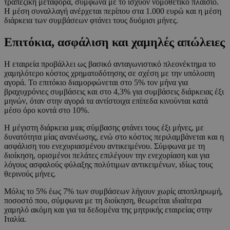
τραπεζική μεταφορά, σύμφωνα με το ισχύον νομοθετικό πλαίσιο.
Η μέση συναλλαγή ανέρχεται περίπου στα 1.000 ευρώ και η μέση
διάρκεια των συμβάσεων φτάνει τους δυόμισι μήνες.
Επιτόκια, ασφάλιση και χαμηλές απώλειες
Η εταιρεία προβάλλει ως βασικό ανταγωνιστικό πλεονέκτημα το
χαμηλότερο κόστος χρηματοδότησης σε σχέση με την υπόλοιπη
αγορά. Το επιτόκιο διαμορφώνεται στο 5% τον μήνα για
βραχυχρόνιες συμβάσεις και στο 4,3% για συμβάσεις διάρκειας έξι
μηνών, όταν στην αγορά τα αντίστοιχα επίπεδα κινούνται κατά
μέσο όρο κοντά στο 10%.
Η μέγιστη διάρκεια μιας σύμβασης φτάνει τους έξι μήνες, με
δυνατότητα μίας ανανέωσης, ενώ στο κόστος περιλαμβάνεται και η
ασφάλιση του ενεχυριασμένου αντικειμένου. Σύμφωνα με τη
διοίκηση, ορισμένοι πελάτες επιλέγουν την ενεχυρίαση και για
λόγους ασφαλούς φύλαξης πολύτιμων αντικειμένων, ιδίως τους
θερινούς μήνες.
Μόλις το 5% έως 7% των συμβάσεων λήγουν χωρίς αποπληρωμή,
ποσοστό που, σύμφωνα με τη διοίκηση, θεωρείται ιδιαίτερα
χαμηλό ακόμη και για τα δεδομένα της μητρικής εταιρείας στην
Ιταλία.