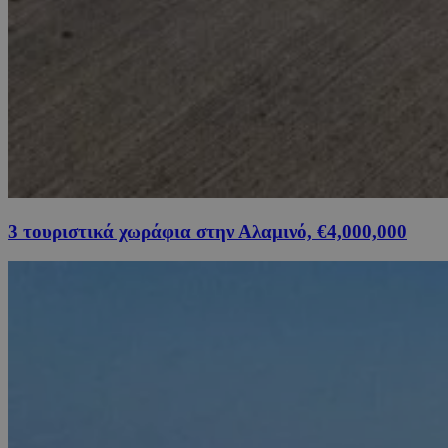
3 τουριστικά χωράφια στην Αλαμινό, €4,000,000