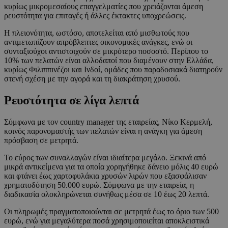
κυρίως μικρομεσαίους επαγγελματίες που χρειάζονται άμεση
ρευστότητα για επιταγές ή άλλες έκτακτες υποχρεώσεις.
Η πλειονότητα, ωστόσο, αποτελείται από μισθωτούς που
αντιμετωπίζουν απρόβλεπτες οικονομικές ανάγκες, ενώ οι
συνταξιούχοι αντιστοιχούν σε μικρότερο ποσοστό. Περίπου το
10% των πελατών είναι αλλοδαποί που διαμένουν στην Ελλάδα,
κυρίως Φιλιππινέζοι και Ινδοί, ομάδες που παραδοσιακά διατηρούν
στενή σχέση με την αγορά και τη διακράτηση χρυσού.
Ρευστότητα σε λίγα λεπτά
Σύμφωνα με τον country manager της εταιρείας, Νίκο Κερμελή,
κοινός παρονομαστής των πελατών είναι η ανάγκη για άμεση
πρόσβαση σε μετρητά.
Το εύρος των συναλλαγών είναι ιδιαίτερα μεγάλο. Ξεκινά από
μικρά αντικείμενα για τα οποία χορηγήθηκε δάνειο μόλις 40 ευρώ
και φτάνει έως χαρτοφυλάκια χρυσών λιρών που εξασφάλισαν
χρηματοδότηση 50.000 ευρώ. Σύμφωνα με την εταιρεία, η
διαδικασία ολοκληρώνεται συνήθως μέσα σε 10 έως 20 λεπτά.
Οι πληρωμές πραγματοποιούνται σε μετρητά έως το όριο των 500
ευρώ, ενώ για μεγαλύτερα ποσά χρησιμοποιείται αποκλειστικά