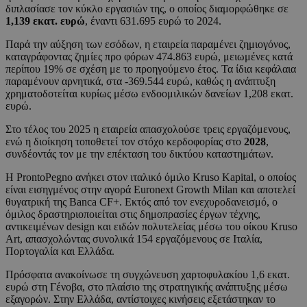
διπλασίασε τον κύκλο εργασιών της, ο οποίος διαμορφώθηκε σε
1,139 εκατ. ευρώ
, έναντι 631.695 ευρώ το 2024.
Παρά την αύξηση των εσόδων, η εταιρεία παραμένει ζημιογόνος,
καταγράφοντας ζημίες προ φόρων 474.863 ευρώ, μειωμένες κατά
περίπου 19% σε σχέση με το προηγούμενο έτος. Τα ίδια κεφάλαια
παραμένουν αρνητικά, στα -369.544 ευρώ, καθώς η ανάπτυξη
χρηματοδοτείται κυρίως μέσω ενδοομιλικών δανείων 1,208 εκατ.
ευρώ.
Στο τέλος του 2025 η εταιρεία απασχολούσε τρεις εργαζόμενους,
ενώ η διοίκηση τοποθετεί τον στόχο κερδοφορίας στο
2028
,
συνδέοντάς τον με την επέκταση του δικτύου καταστημάτων.
Η ProntoPegno ανήκει στον ιταλικό όμιλο Kruso Kapital, ο οποίος
είναι εισηγμένος στην αγορά Euronext Growth Milan και αποτελεί
θυγατρική της Banca CF+. Εκτός από τον ενεχυροδανεισμό, ο
όμιλος δραστηριοποιείται στις δημοπρασίες έργων τέχνης,
αντικειμένων design και ειδών πολυτελείας μέσω του οίκου Kruso
Art, απασχολώντας συνολικά 154 εργαζόμενους σε Ιταλία,
Πορτογαλία και Ελλάδα.
Πρόσφατα ανακοίνωσε τη συγχώνευση χαρτοφυλακίου 1,6 εκατ.
ευρώ στη Γένοβα, στο πλαίσιο της στρατηγικής ανάπτυξης μέσω
εξαγορών. Στην Ελλάδα, αντίστοιχες κινήσεις εξετάστηκαν το