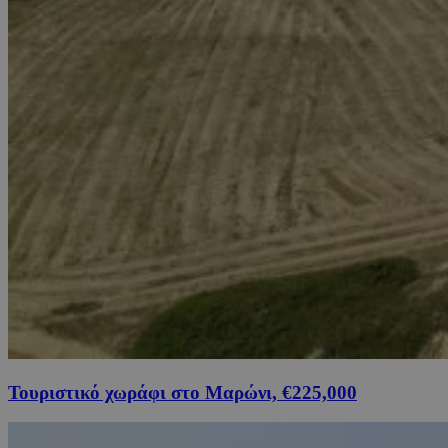
Τουριστικό χωράφι στο Μαρώνι, €225,000