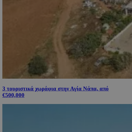
3 τουριστικά χωράφια στην Αγία Νάπα, από
€500,000