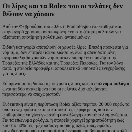
Οι λίρες και τα Rolex που οι πελάτες δεν
θέλουν να χάσουν
Από τον Φεβρουάριο του 2026, η ProntoPegno επεκτάθηκε και
στην αγορά χρυσού, ανταποκρινόμενη στη ζήτηση πελατών για
αξιόπιστη αποτίμηση πολύτιμων αντικειμένων.
Ειδική κατηγορία αποτελούν οι χρυσές λίρες. Επειδή πρόκειται για
νόμισμα, δεν επιτρέπεται να λιώσουν, ενώ η αδειοδοτημένη
αγοραπωλησία χρυσών νομισμάτων παραμένει προνόμιο της
Τράπεζας της Ελλάδος και της Τράπεζας Πειραιώς. Για τον λόγο
αυτό, η εταιρεία προσφέρει αποκλειστικά υπηρεσίες ενεχυρίασης
για τις λίρες.
Σύμφωνα με τη διοίκηση, οι χρυσές λίρες και τα
επώνυμα ρολόγια
είναι τα δύο αντικείμενα που οι πελάτες δυσκολεύονται
περισσότερο να αποχωριστούν.
Ενδεικτική είναι η περίπτωση Rolex αξίας περίπου 20.000 ευρώ, το
οποίο ενεχυριάστηκε από κάτοικο της περιφέρειας που δεν
επιθυμούσε να γίνει γνωστή η συναλλαγή στον τόπο διαμονής του.
Για τα επώνυμα ρολόγια, η εταιρεία χορηγεί χρηματοδότηση έως
και στο 50% της τρέχουσας εμπορικής αξίας τους, εφόσον
συνοδεύονται από τα απαραίτητα έγγραφα και βρίσκονται σε καλή