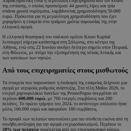
Χαρακτηριστική είναι η περίπτωση επιχειρηματία από τον κλάδο
της εστίασης, ο οποίος προσκόμισε 44 χρυσές λίρες και τρία
σπάνια χρυσά νομίσματα, λαμβάνοντας χρηματοδότηση 50.000
ευρώ. Πρόκειται για τη μεγαλύτερη χρηματοδότηση που έχει
χορηγήσει η εταιρεία στα τριάμισι χρόνια παρουσίας της στην
ελληνική αγορά.
Η ελληνική θυγατρική του ιταλικού ομίλου Kruso Kapital
λειτουργεί σήμερα κατάστημα στη Σόλωνος, στο κέντρο της
Αθήνας, ενώ στις 22 Ιουνίου ανοίγει δεύτερο σημείο στον Πειραιά,
στη Φίλωνος, με στόχο την εξυπηρέτηση της νότιας Αττικής και
των κατοίκων των νησιών.
Από τους επιχειρηματίες στους μισθωτούς
Τα στοιχεία που παρουσίασε η διοίκηση της εταιρείας δείχνουν μια
αγορά με ισχυρούς ρυθμούς ανάπτυξης. Στα τέλη Μαΐου 2026, το
ενεργό χαρτοφυλάκιο δανείων της ProntoPegno ανερχόταν σε
περίπου
600.000 ευρώ
, με 700 ενεργές συμβάσεις και 200
πελάτες. Το πρώτο τρίμηνο του 2024, το αντίστοιχο υπόλοιπο ήταν
μόλις 160.000 ευρώ και αφορούσε 180 συμβάσεις.
Το προφίλ των πελατών αποτυπώνει μια πιο σύνθετη εικόνα από τη
συνήθη αντίληψη για την αγορά ενεχυροδανεισμού. Περίπου το
20% των πελατών
προέρχεται από τον επιχειρηματικό κόσμο,