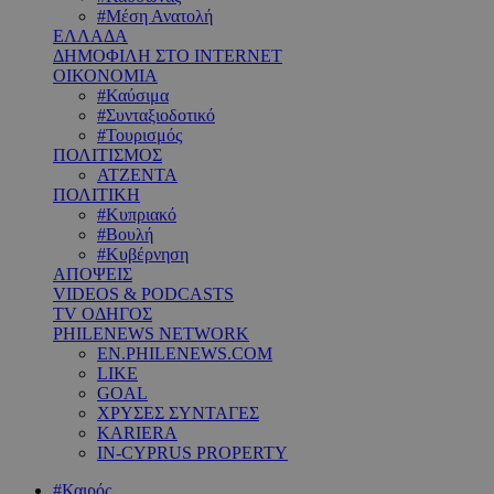
#Μέση Ανατολή
ΕΛΛΑΔΑ
ΔΗΜΟΦΙΛΗ ΣΤΟ INTERNET
ΟΙΚΟΝΟΜΙΑ
#Καύσιμα
#Συνταξιοδοτικό
#Τουρισμός
ΠΟΛΙΤΙΣΜΟΣ
ΑΤΖΕΝΤΑ
ΠΟΛΙΤΙΚΗ
#Κυπριακό
#Βουλή
#Κυβέρνηση
ΑΠΟΨΕΙΣ
VIDEOS & PODCASTS
TV ΟΔΗΓΟΣ
PHILENEWS NETWORK
EN.PHILENEWS.COM
LIKE
GOAL
ΧΡΥΣΕΣ ΣΥΝΤΑΓΕΣ
KARIERA
IN-CYPRUS PROPERTY
#Καιρός