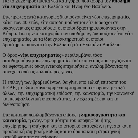
Για το 2026 προστίθεται νέα κατηγορία, που αφορά τον
απόδημο
νέο επιχειρηματία
σε Ελλάδα και Ηνωμένο Βασίλειο.
Στις πρώτες επτά κατηγορίες δικαιούχοι είναι νέοι επιχειρηματίες
κάτω των 40 ετών, είτε αυτοδημιούργητοι είτε διάδοχοι σε
οικογενειακές επιχειρήσεις, οι οποίοι δραστηριοποιούνται στην
Κύπρο. Για τη νέα κατηγορία των αποδήμων, δικαιούχοι είναι νέοι
επιχειρηματίες με τα ίδια χαρακτηριστικά, οι οποίοι
δραστηριοποιούνται στην Ελλάδα ή στο Ηνωμένο Βασίλειο.
Ο όρος
«νέοι επιχειρηματίες»
περιλαμβάνει τόσο
αυτοδημιούργητους επιχειρηματίες όσο και νέους που εργάζονται
σε υφιστάμενες οικογενειακές επιχειρήσεις, αναλαμβάνοντας τη
συνέχεια από τις παλαιότερες γενιές.
Η επιλογή των βραβευθέντων θα γίνει από ειδική επιτροπή του
ΚΕΒΕ, με βάση συγκεκριμένα κριτήρια που αφορούν, μεταξύ
άλλων, την επιχειρηματική επίδοση, την καινοτομία, την κοινωνική
και περιβαλλοντική υπευθυνότητα, την εξωστρέφεια και τη
διεθνοποίηση.
Στα κριτήρια περιλαμβάνονται επίσης η
δημιουργικότητα και
καινοτομία
, η αναγνωρισιμότητα του υποψηφίου ή της
επιχείρησης, η απήχηση και το ιστορικό επιτυχιών, η ηγεσία και η
προσωπική συμβολή, καθώς και το όραμα και η στρατηγική
κατεύθυνση της επιχείρησης.