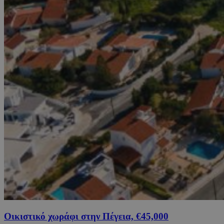
Οικιστικό χωράφι στην Πέγεια, €45,000