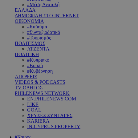
#Μέση Ανατολή
ΕΛΛΑΔΑ
ΔΗΜΟΦΙΛΗ ΣΤΟ INTERNET
ΟΙΚΟΝΟΜΙΑ
#Καύσιμα
#Συνταξιοδοτικό
#Τουρισμός
ΠΟΛΙΤΙΣΜΟΣ
ΑΤΖΕΝΤΑ
ΠΟΛΙΤΙΚΗ
#Κυπριακό
#Βουλή
#Κυβέρνηση
ΑΠΟΨΕΙΣ
VIDEOS & PODCASTS
TV ΟΔΗΓΟΣ
PHILENEWS NETWORK
EN.PHILENEWS.COM
LIKE
GOAL
ΧΡΥΣΕΣ ΣΥΝΤΑΓΕΣ
KARIERA
IN-CYPRUS PROPERTY
#Καιρός