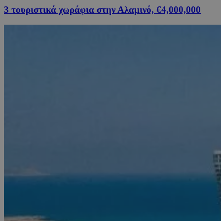
3 τουριστικά χωράφια στην Αλαμινό, €4,000,000