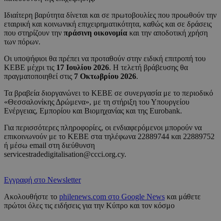
Ιδιαίτερη βαρύτητα δίνεται και σε πρωτοβουλίες που προωθούν την
εταιρική και κοινωνική επιχειρηματικότητα, καθώς και σε δράσεις
που στηρίζουν την
πράσινη οικονομία
και την αποδοτική χρήση
των πόρων.
Οι υποψήφιοι θα πρέπει να προταθούν στην ειδική επιτροπή του
ΚΕΒΕ μέχρι τις
17 Ιουλίου 2026
. Η τελετή βράβευσης θα
πραγματοποιηθεί στις
7 Οκτωβρίου 2026
.
Τα βραβεία διοργανώνει το ΚΕΒΕ σε συνεργασία με το περιοδικό
«Θεσσαλονίκης Δρώμενα», με τη στήριξη του Υπουργείου
Ενέργειας, Εμπορίου και Βιομηχανίας και της Eurobank.
Για περισσότερες πληροφορίες, οι ενδιαφερόμενοι μπορούν να
επικοινωνούν με το ΚΕΒΕ στα τηλέφωνα 22889744 και 22889752
ή μέσω email στη διεύθυνση
servicestradedigitalisation@ccci.org.cy
.
Εγγραφή στο Newsletter
Ακολουθήστε το
philenews.com στο Google News
και μάθετε
πρώτοι όλες τις ειδήσεις για την Κύπρο και τον κόσμο