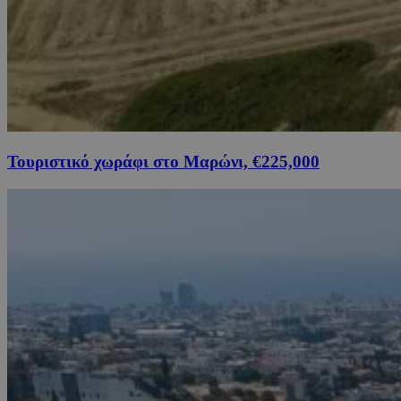
Τουριστικό χωράφι στο Μαρώνι, €225,000