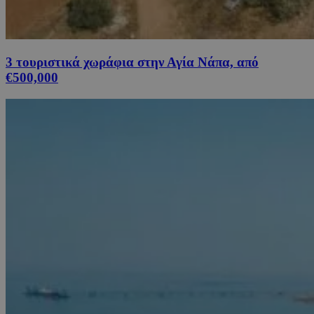
3 τουριστικά χωράφια στην Αγία Νάπα, από
€500,000