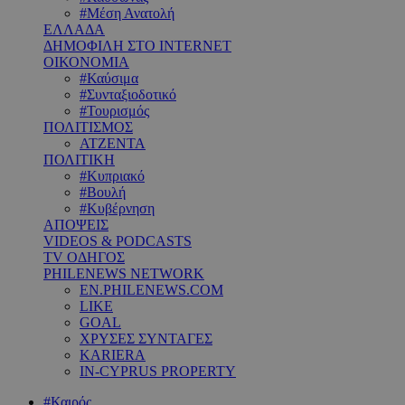
#Μέση Ανατολή
ΕΛΛΑΔΑ
ΔΗΜΟΦΙΛΗ ΣΤΟ INTERNET
ΟΙΚΟΝΟΜΙΑ
#Καύσιμα
#Συνταξιοδοτικό
#Τουρισμός
ΠΟΛΙΤΙΣΜΟΣ
ΑΤΖΕΝΤΑ
ΠΟΛΙΤΙΚΗ
#Κυπριακό
#Βουλή
#Κυβέρνηση
ΑΠΟΨΕΙΣ
VIDEOS & PODCASTS
TV ΟΔΗΓΟΣ
PHILENEWS NETWORK
EN.PHILENEWS.COM
LIKE
GOAL
ΧΡΥΣΕΣ ΣΥΝΤΑΓΕΣ
KARIERA
IN-CYPRUS PROPERTY
#Καιρός