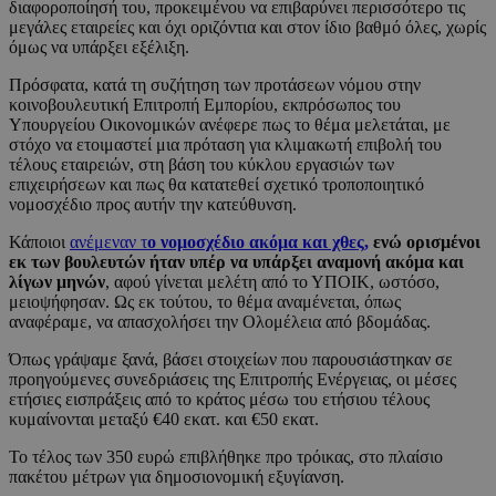
διαφοροποίησή του, προκειμένου να επιβαρύνει περισσότερο τις
μεγάλες εταιρείες και όχι οριζόντια και στον ίδιο βαθμό όλες, χωρίς
όμως να υπάρξει εξέλιξη.
Πρόσφατα, κατά τη συζήτηση των προτάσεων νόμου στην
κοινοβουλευτική Επιτροπή Εμπορίου, εκπρόσωπος του
Υπουργείου Οικονομικών ανέφερε πως το θέμα μελετάται, με
στόχο να ετοιμαστεί μια πρόταση για κλιμακωτή επιβολή του
τέλους εταιρειών, στη βάση του κύκλου εργασιών των
επιχειρήσεων και πως θα κατατεθεί σχετικό τροποποιητικό
νομοσχέδιο προς αυτήν την κατεύθυνση.
Κάποιοι
ανέμεναν τ
ο νομοσχέδιο ακόμα και χθες,
ενώ ορισμένοι
εκ των βουλευτών ήταν υπέρ να υπάρξει αναμονή ακόμα και
λίγων μηνών
, αφού γίνεται μελέτη από το ΥΠΟΙΚ, ωστόσο,
μειοψήφησαν. Ως εκ τούτου, το θέμα αναμένεται, όπως
αναφέραμε, να απασχολήσει την Ολομέλεια από βδομάδας.
Όπως γράψαμε ξανά, βάσει στοιχείων που παρουσιάστηκαν σε
προηγούμενες συνεδριάσεις της Επιτροπής Ενέργειας, οι μέσες
ετήσιες εισπράξεις από το κράτος μέσω του ετήσιου τέλους
κυμαίνονται μεταξύ €40 εκατ. και €50 εκατ.
Το τέλος των 350 ευρώ επιβλήθηκε προ τρόικας, στο πλαίσιο
πακέτου μέτρων για δημοσιονομική εξυγίανση.