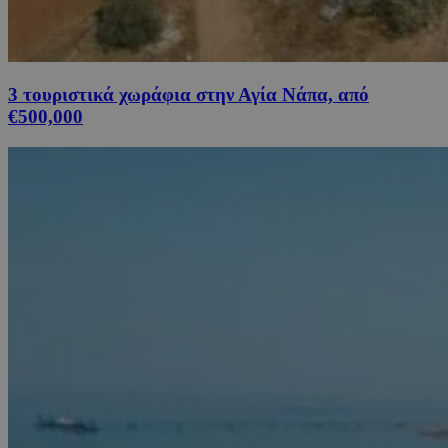
3 τουριστικά χωράφια στην Αγία Νάπα, από
€500,000