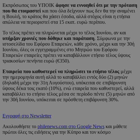
Εκπρόσωπος του ΥΠΟΙΚ
άφησε να εννοηθεί ότι με την πρόταση
που θα ετοιμαστεί
και που όλα δείχνουν πως δεν θα την αναμένει
η Βουλή, το κράτος θα χάσει έσοδα, αλλά στόχος είναι η ετήσια
απώλεια να περιοριστεί στα 15 εκατ. ευρώ περίπου.
Το τέλος πρέπει να πληρώνεται μέχρι το τέλος Ιουνίου, αν και
υπήρξαν χρονιές που δόθηκε και παράταση
. Σύμφωνα με την
ιστοσελίδα του Εφόρου Εταιρειών, κάθε χρόνο, μέχρι και την 30ή
Ιουνίου, όλες οι εγγεγραμμένες στο Μητρώο του Εφόρου
Εταιρειών εταιρείες πρέπει να καταβάλλουν ετήσιο τέλος ύψους
τριακοσίων πενήντα ευρώ (€350).
Εταιρεία που καθυστερεί να πληρώσει το ετήσιο τέλος
μέχρι
την ημερομηνία αυτή αλλά το καταβάλλει εντός δύο (2) μηνών
(δηλαδή μέχρι την 31η Αυγούστου), υπόκειται σε επιβάρυνση
ύψους δέκα τοις εκατό (10%), ενώ εταιρεία που καθυστερεί, αλλά
καταβάλλει το ετήσιο τέλος μέσα σε περίοδο πέντε (5) μηνών από
την 30ή Ιουνίου, υπόκειται σε πρόσθετη επιβάρυνση 30%.
Εγγραφή στο Newsletter
Ακολουθήστε το
philenews.com στο Google News
και μάθετε
πρώτοι όλες τις ειδήσεις για την Κύπρο και τον κόσμο