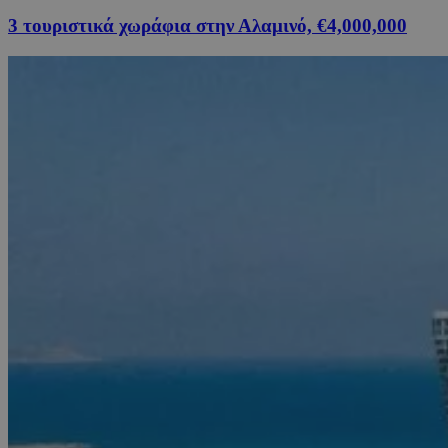
3 τουριστικά χωράφια στην Αλαμινό, €4,000,000