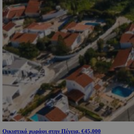
Οικιστικό χωράφι στην Πέγεια, €45,000