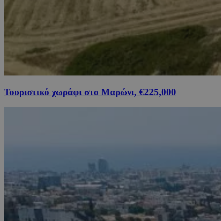
Τουριστικό χωράφι στο Μαρώνι, €225,000