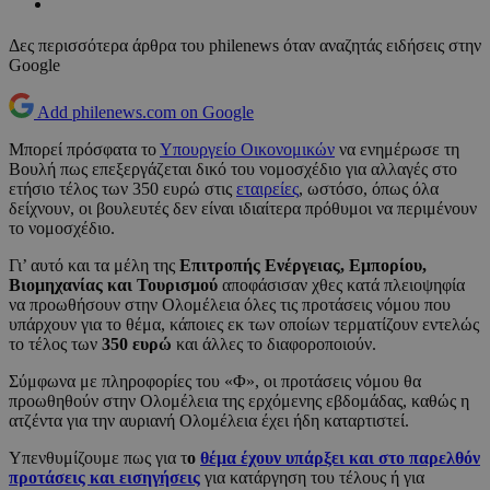
Δες περισσότερα άρθρα του philenews όταν αναζητάς ειδήσεις στην
Google
Add philenews.com on Google
Μπορεί πρόσφατα το
Υπουργείο Οικονομικών
να ενημέρωσε τη
Βουλή πως επεξεργάζεται δικό του νομοσχέδιο για αλλαγές στο
ετήσιο τέλος των 350 ευρώ στις
εταιρείες
, ωστόσο, όπως όλα
δείχνουν, οι βουλευτές δεν είναι ιδιαίτερα πρόθυμοι να περιμένουν
το νομοσχέδιο.
Γι’ αυτό και τα μέλη της
Επιτροπής Ενέργειας, Εμπορίου,
Βιομηχανίας και Τουρισμού
αποφάσισαν χθες κατά πλειοψηφία
να προωθήσουν στην Ολομέλεια όλες τις προτάσεις νόμου που
υπάρχουν για το θέμα, κάποιες εκ των οποίων τερματίζουν εντελώς
το τέλος των
350 ευρώ
και άλλες το διαφοροποιούν.
Σύμφωνα με πληροφορίες του «Φ», οι προτάσεις νόμου θα
προωθηθούν στην Ολομέλεια της ερχόμενης εβδομάδας, καθώς η
ατζέντα για την αυριανή Ολομέλεια έχει ήδη καταρτιστεί.
Υπενθυμίζουμε πως για τ
ο
θέμα έχουν υπάρξει και στο παρελθόν
προτάσεις και εισηγήσεις
για κατάργηση του τέλους ή για