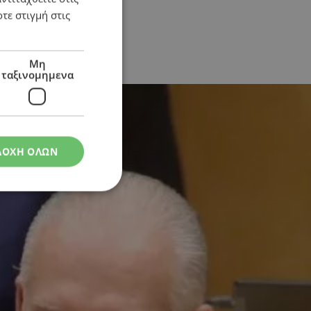
τε στιγμή στις
Μη
ταξινομημενα
ΔΟΧΗ ΟΛΩΝ