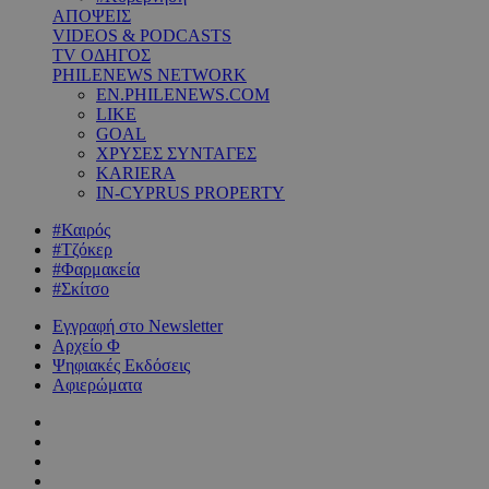
ΑΠΟΨΕΙΣ
VIDEOS & PODCASTS
TV ΟΔΗΓΟΣ
PHILENEWS NETWORK
EN.PHILENEWS.COM
LIKE
GOAL
ΧΡΥΣΕΣ ΣΥΝΤΑΓΕΣ
KARIERA
IN-CYPRUS PROPERTY
#Καιρός
#Τζόκερ
#Φαρμακεία
#Σκίτσο
Εγγραφή στο Newsletter
Αρχείο Φ
Ψηφιακές Εκδόσεις
Αφιερώματα