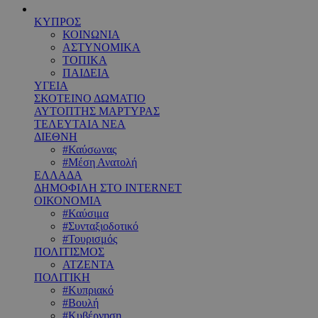
ΚΥΠΡΟΣ
ΚΟΙΝΩΝΙΑ
ΑΣΤΥΝΟΜΙΚΑ
ΤΟΠΙΚΑ
ΠΑΙΔΕΙΑ
ΥΓΕΙΑ
ΣΚΟΤΕΙΝΟ ΔΩΜΑΤΙΟ
ΑΥΤΟΠΤΗΣ ΜΑΡΤΥΡΑΣ
ΤΕΛΕΥΤΑΙΑ ΝΕΑ
ΔΙΕΘΝΗ
#Καύσωνας
#Μέση Ανατολή
ΕΛΛΑΔΑ
ΔΗΜΟΦΙΛΗ ΣΤΟ INTERNET
ΟΙΚΟΝΟΜΙΑ
#Καύσιμα
#Συνταξιοδοτικό
#Τουρισμός
ΠΟΛΙΤΙΣΜΟΣ
ΑΤΖΕΝΤΑ
ΠΟΛΙΤΙΚΗ
#Κυπριακό
#Βουλή
#Κυβέρνηση