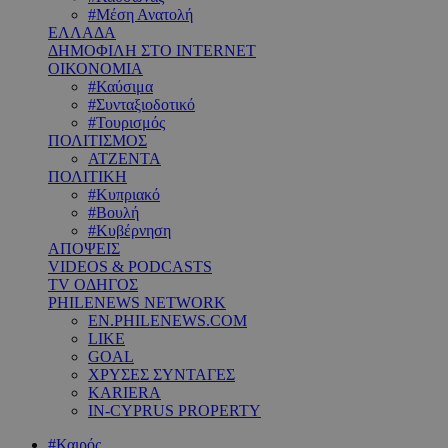
#Μέση Ανατολή
ΕΛΛΑΔΑ
ΔΗΜΟΦΙΛΗ ΣΤΟ INTERNET
ΟΙΚΟΝΟΜΙΑ
#Καύσιμα
#Συνταξιοδοτικό
#Τουρισμός
ΠΟΛΙΤΙΣΜΟΣ
ΑΤΖΕΝΤΑ
ΠΟΛΙΤΙΚΗ
#Κυπριακό
#Βουλή
#Κυβέρνηση
ΑΠΟΨΕΙΣ
VIDEOS & PODCASTS
TV ΟΔΗΓΟΣ
PHILENEWS NETWORK
EN.PHILENEWS.COM
LIKE
GOAL
ΧΡΥΣΕΣ ΣΥΝΤΑΓΕΣ
KARIERA
IN-CYPRUS PROPERTY
#Καιρός