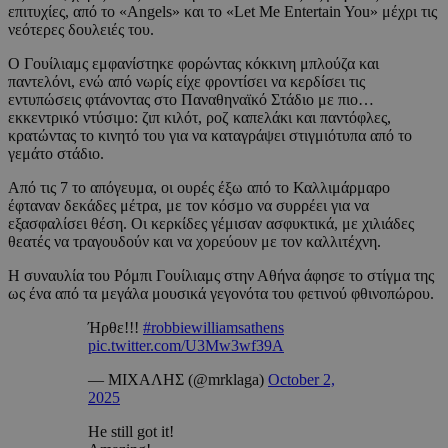
επιτυχίες, από το «Angels» και το «Let Me Entertain You» μέχρι τις
νεότερες δουλειές του.
Ο Γουίλιαμς εμφανίστηκε φορώντας κόκκινη μπλούζα και
παντελόνι, ενώ από νωρίς είχε φροντίσει να κερδίσει τις
εντυπώσεις φτάνοντας στο Παναθηναϊκό Στάδιο με πιο…
εκκεντρικό ντύσιμο: ζιπ κιλότ, ροζ καπελάκι και παντόφλες,
κρατώντας το κινητό του για να καταγράψει στιγμιότυπα από το
γεμάτο στάδιο.
Από τις 7 το απόγευμα, οι ουρές έξω από το Καλλιμάρμαρο
έφταναν δεκάδες μέτρα, με τον κόσμο να συρρέει για να
εξασφαλίσει θέση. Οι κερκίδες γέμισαν ασφυκτικά, με χιλιάδες
θεατές να τραγουδούν και να χορεύουν με τον καλλιτέχνη.
Η συναυλία του Ρόμπι Γουίλιαμς στην Αθήνα άφησε το στίγμα της
ως ένα από τα μεγάλα μουσικά γεγονότα του φετινού φθινοπώρου.
Ήρθε!!!
#robbiewilliamsathens
pic.twitter.com/U3Mw3wf39A
— ΜΙΧΑΛΗΣ (@mrklaga)
October 2,
2025
He still got it!