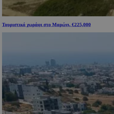
Τουριστικό χωράφι στο Μαρώνι, €225,000