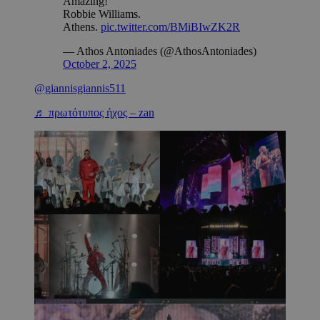
Amazing!
Robbie Williams.
Athens.
pic.twitter.com/BMiBIwZK2R
— Athos Antoniades (@AthosAntoniades)
October 2, 2025
@giannisgiannis511
♬ πρωτότυπος ήχος – zan