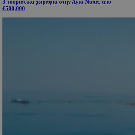
3 τουριστικά χωράφια στην Αγία Νάπα, από
€500,000