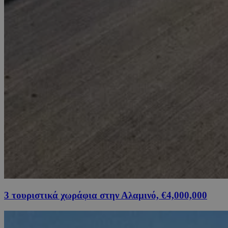
3 τουριστικά χωράφια στην Αλαμινό, €4,000,000