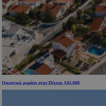
Οικιστικό χωράφι στην Πέγεια, €45,000