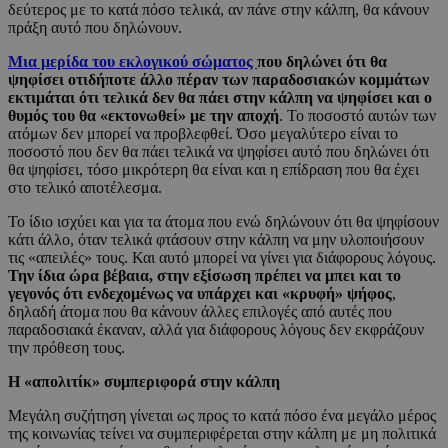
δεύτερος με το κατά πόσο τελικά, αν πάνε στην κάλπη, θα κάνουν
πράξη αυτό που δηλώνουν.
Μια μερίδα του εκλογικού σώματος
που δηλώνει ότι θα
ψηφίσει οτιδήποτε άλλο πέραν των παραδοσιακών κομμάτων
εκτιμάται ότι τελικά δεν θα πάει στην κάλπη να ψηφίσει και ο
θυμός του θα «εκτονωθεί» με την αποχή
. Το ποσοστό αυτών των
ατόμων δεν μπορεί να προβλεφθεί. Όσο μεγαλύτερο είναι το
ποσοστό που δεν θα πάει τελικά να ψηφίσει αυτό που δηλώνει ότι
θα ψηφίσει, τόσο μικρότερη θα είναι και η επίδραση που θα έχει
στο τελικό αποτέλεσμα.
Το ίδιο ισχύει και για τα άτομα που ενώ δηλώνουν ότι θα ψηφίσουν
κάτι άλλο, όταν τελικά φτάσουν στην κάλπη να μην υλοποιήσουν
τις «απειλές» τους. Και αυτό μπορεί να γίνει για διάφορους λόγους.
Την ίδια ώρα βέβαια, στην εξίσωση πρέπει να μπει και το
γεγονός ότι ενδεχομένως να υπάρχει και «κρυφή» ψήφος
,
δηλαδή άτομα που θα κάνουν άλλες επιλογές από αυτές που
παραδοσιακά έκαναν, αλλά για διάφορους λόγους δεν εκφράζουν
την πρόθεση τους.
Η «απολιτίκ» συμπεριφορά στην κάλπη
Μεγάλη συζήτηση γίνεται ως προς το κατά πόσο ένα μεγάλο μέρος
της κοινωνίας τείνει να συμπεριφέρεται στην κάλπη με μη πολιτικά