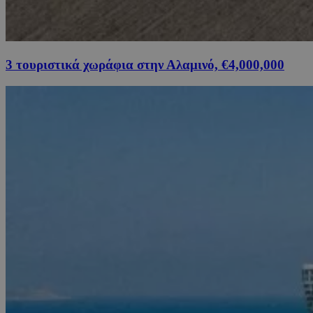
3 τουριστικά χωράφια στην Αλαμινό, €4,000,000