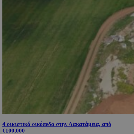
4 οικιστικά οικόπεδα στην Λακατάμεια, από
€100,000