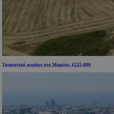
Τουριστικό χωράφι στο Μαρώνι, €225,000