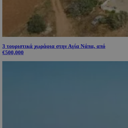
3 τουριστικά χωράφια στην Αγία Νάπα, από
€500,000