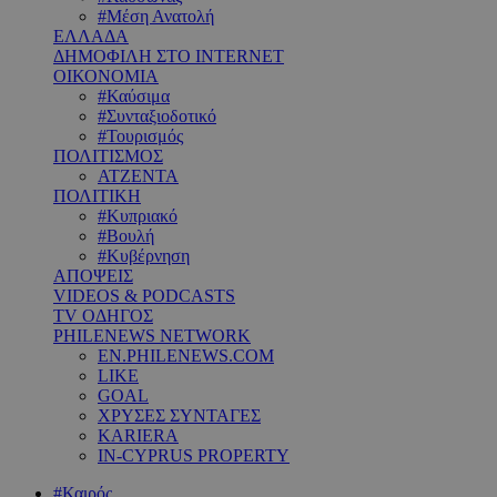
#Μέση Ανατολή
ΕΛΛΑΔΑ
ΔΗΜΟΦΙΛΗ ΣΤΟ INTERNET
ΟΙΚΟΝΟΜΙΑ
#Καύσιμα
#Συνταξιοδοτικό
#Τουρισμός
ΠΟΛΙΤΙΣΜΟΣ
ΑΤΖΕΝΤΑ
ΠΟΛΙΤΙΚΗ
#Κυπριακό
#Βουλή
#Κυβέρνηση
ΑΠΟΨΕΙΣ
VIDEOS & PODCASTS
TV ΟΔΗΓΟΣ
PHILENEWS NETWORK
EN.PHILENEWS.COM
LIKE
GOAL
ΧΡΥΣΕΣ ΣΥΝΤΑΓΕΣ
KARIERA
IN-CYPRUS PROPERTY
#Καιρός