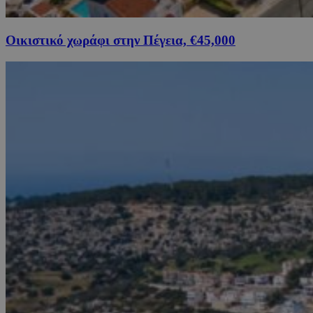
Οικιστικό χωράφι στην Πέγεια, €45,000