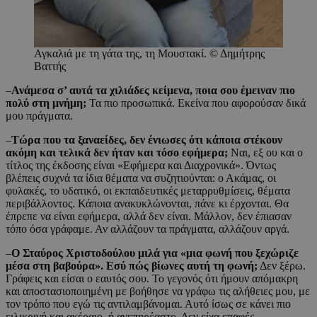
Αγκαλιά με τη γάτα της, τη Μουστακί. © Δημήτρης
Βαττής
–
Ανάμεσα σ’ αυτά τα χιλιάδες κείμενα, ποια σου έμειναν πιο
πολύ στη μνήμη;
Τα πιο προσωπικά. Εκείνα που αφορούσαν δικά
μου πράγματα.
–
Τώρα που τα ξαναείδες, δεν ένιωσες ότι κάποια στέκουν
ακόμη και τελικά δεν ήταν και τόσο εφήμερα;
Ναι, εξ ου και ο
τίτλος της έκδοσης είναι «Εφήμερα και Διαχρονικά». Όντως
βλέπεις συχνά τα ίδια θέματα να συζητιούνται: ο Ακάμας, οι
φυλακές, το υδατικό, οι εκπαιδευτικές μεταρρυθμίσεις, θέματα
περιβάλλοντος. Κάποια ανακυκλώνονται, πάνε κι έρχονται. Θα
έπρεπε να είναι εφήμερα, αλλά δεν είναι. Μάλλον, δεν έπιασαν
τόπο όσα γράφαμε. Αν αλλάζουν τα πράγματα, αλλάζουν αργά.
–
Ο Σταύρος Χριστοδούλου μιλά για «μια φωνή που ξεχώριζε
μέσα στη βαβούρα». Εσύ πώς βίωνες αυτή τη φωνή;
Δεν ξέρω.
Γράφεις και είσαι ο εαυτός σου. Το γεγονός ότι ήμουν απόμακρη
και αποστασιοποιημένη με βοήθησε να γράφω τις αλήθειες μου, με
τον τρόπο που εγώ τις αντιλαμβάνομαι. Αυτό ίσως σε κάνει πιο
ειλικρινή και ακέραιο, ή ανεπηρέαστο. Δεν είχα επαφές,