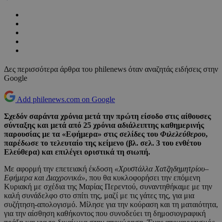
Δες περισσότερα άρθρα του philenews όταν αναζητάς ειδήσεις στην
Google
Add philenews.com on Google
Σχεδόν σαράντα χρόνια μετά την πρώτη είσοδο στις αίθουσες
σύνταξης και μετά από 25 χρόνια αδιάλειπτης καθημερινής
παρουσίας με τα «Εφήμερα» στις σελίδες του
Φιλελεύθερου
,
παρέδωσε το τελευταίο της κείμενο (βλ. σελ. 3 του ενθέτου
Ελεύθερα) και επιλέγει οριστικά τη σιωπή.
Με αφορμή την επετειακή έκδοση
«Χρυστάλλα Χατζηδημητρίου–
Εφήμερα και Διαχρονικά»
, που θα κυκλοφορήσει την επόμενη
Κυριακή με σχέδια της Μαρίας Περεντού, συναντηθήκαμε με την
καλή συνάδελφο στο σπίτι της, μαζί με τις γάτες της, για μια
συζήτηση-απολογισμό. Μίλησε για την κούραση και τη ματαιότητα,
για την αίσθηση καθήκοντος που συνοδεύει τη δημοσιογραφική