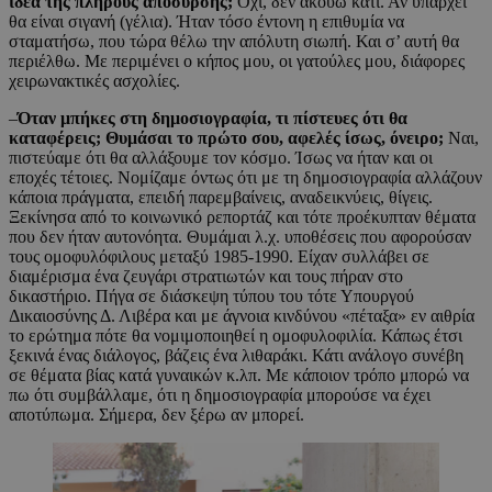
ιδέα της πλήρους απόσυρσης;
Όχι, δεν ακούω κάτι. Αν υπάρχει
θα είναι σιγανή (γέλια). Ήταν τόσο έντονη η επιθυμία να
σταματήσω, που τώρα θέλω την απόλυτη σιωπή. Και σ’ αυτή θα
περιέλθω. Με περιμένει ο κήπος μου, οι γατούλες μου, διάφορες
χειρωνακτικές ασχολίες.
–
Όταν μπήκες στη δημοσιογραφία, τι πίστευες ότι θα
καταφέρεις; Θυμάσαι το πρώτο σου, αφελές ίσως, όνειρο;
Ναι,
πιστεύαμε ότι θα αλλάξουμε τον κόσμο. Ίσως να ήταν και οι
εποχές τέτοιες. Νομίζαμε όντως ότι με τη δημοσιογραφία αλλάζουν
κάποια πράγματα, επειδή παρεμβαίνεις, αναδεικνύεις, θίγεις.
Ξεκίνησα από το κοινωνικό ρεπορτάζ και τότε προέκυπταν θέματα
που δεν ήταν αυτονόητα. Θυμάμαι λ.χ. υποθέσεις που αφορούσαν
τους ομοφυλόφιλους μεταξύ 1985-1990. Είχαν συλλάβει σε
διαμέρισμα ένα ζευγάρι στρατιωτών και τους πήραν στο
δικαστήριο. Πήγα σε διάσκεψη τύπου του τότε Υπουργού
Δικαιοσύνης Δ. Λιβέρα και με άγνοια κινδύνου «πέταξα» εν αιθρία
το ερώτημα πότε θα νομιμοποιηθεί η ομοφυλοφιλία. Κάπως έτσι
ξεκινά ένας διάλογος, βάζεις ένα λιθαράκι. Κάτι ανάλογο συνέβη
σε θέματα βίας κατά γυναικών κ.λπ. Με κάποιον τρόπο μπορώ να
πω ότι συμβάλλαμε, ότι η δημοσιογραφία μπορούσε να έχει
αποτύπωμα. Σήμερα, δεν ξέρω αν μπορεί.