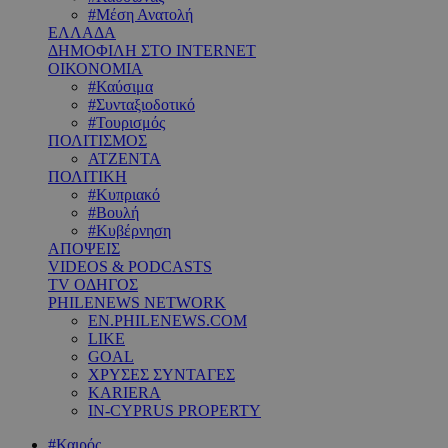
#Μέση Ανατολή
ΕΛΛΑΔΑ
ΔΗΜΟΦΙΛΗ ΣΤΟ INTERNET
ΟΙΚΟΝΟΜΙΑ
#Καύσιμα
#Συνταξιοδοτικό
#Τουρισμός
ΠΟΛΙΤΙΣΜΟΣ
ΑΤΖΕΝΤΑ
ΠΟΛΙΤΙΚΗ
#Κυπριακό
#Βουλή
#Κυβέρνηση
ΑΠΟΨΕΙΣ
VIDEOS & PODCASTS
TV ΟΔΗΓΟΣ
PHILENEWS NETWORK
EN.PHILENEWS.COM
LIKE
GOAL
ΧΡΥΣΕΣ ΣΥΝΤΑΓΕΣ
KARIERA
IN-CYPRUS PROPERTY
#Καιρός