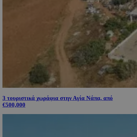
3 τουριστικά χωράφια στην Αγία Νάπα, από
€500,000