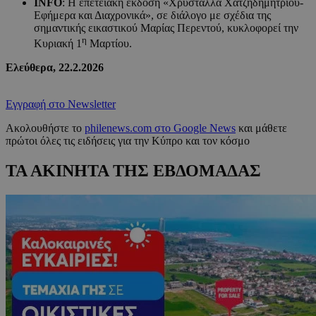
INFO
: H επετειακή έκδοση «Χρυστάλλα Χατζηδημητρίου-
Εφήμερα και Διαχρονικά», σε διάλογο με σχέδια της
σημαντικής εικαστικού Μαρίας Περεντού, κυκλοφορεί την
η
Κυριακή 1
Μαρτίου.
Ελεύθερα, 22.2.2026
Εγγραφή στο Newsletter
Ακολουθήστε το
philenews.com στο Google News
και μάθετε
πρώτοι όλες τις ειδήσεις για την Κύπρο και τον κόσμο
ΤΑ ΑΚΙΝΗΤΑ ΤΗΣ ΕΒΔΟΜΑΔΑΣ