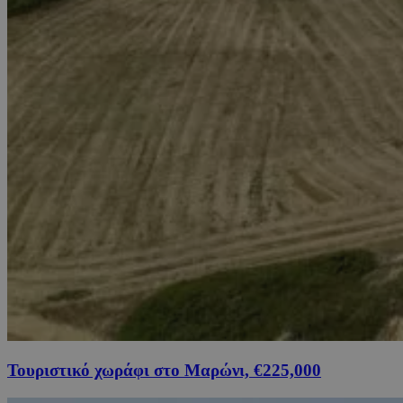
Τουριστικό χωράφι στο Μαρώνι, €225,000