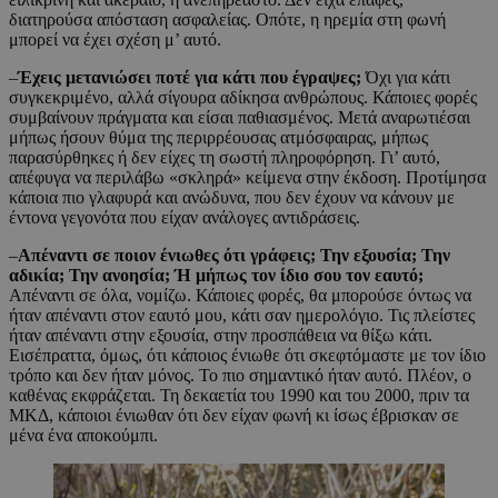
διατηρούσα απόσταση ασφαλείας. Οπότε, η ηρεμία στη φωνή
μπορεί να έχει σχέση μ’ αυτό.
–
Έχεις μετανιώσει ποτέ για κάτι που έγραψες;
Όχι για κάτι
συγκεκριμένο, αλλά σίγουρα αδίκησα ανθρώπους. Κάποιες φορές
συμβαίνουν πράγματα και είσαι παθιασμένος. Μετά αναρωτιέσαι
μήπως ήσουν θύμα της περιρρέουσας ατμόσφαιρας, μήπως
παρασύρθηκες ή δεν είχες τη σωστή πληροφόρηση. Γι’ αυτό,
απέφυγα να περιλάβω «σκληρά» κείμενα στην έκδοση. Προτίμησα
κάποια πιο γλαφυρά και ανώδυνα, που δεν έχουν να κάνουν με
έντονα γεγονότα που είχαν ανάλογες αντιδράσεις.
–
Απέναντι σε ποιον ένιωθες ότι γράφεις; Την εξουσία; Την
αδικία; Την ανοησία; Ή μήπως τον ίδιο σου τον εαυτό;
Απέναντι σε όλα, νομίζω. Κάποιες φορές, θα μπορούσε όντως να
ήταν απέναντι στον εαυτό μου, κάτι σαν ημερολόγιο. Τις πλείστες
ήταν απέναντι στην εξουσία, στην προσπάθεια να θίξω κάτι.
Εισέπραττα, όμως, ότι κάποιος ένιωθε ότι σκεφτόμαστε με τον ίδιο
τρόπο και δεν ήταν μόνος. Το πιο σημαντικό ήταν αυτό. Πλέον, ο
καθένας εκφράζεται. Τη δεκαετία του 1990 και του 2000, πριν τα
ΜΚΔ, κάποιοι ένιωθαν ότι δεν είχαν φωνή κι ίσως έβρισκαν σε
μένα ένα αποκούμπι.