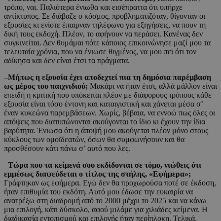
τρόπο, ναι. Παλιότερα ένιωθα και εισέπραττα ότι υπήρχε
αντίκτυπος. Σε διάβαζε ο κόσμος, προβληματιζόταν, θίγονταν οι
εξουσίες κι ενίοτε έπαιρναν τηλέφωνο για εξηγήσεις, να πουν τη
δική τους εκδοχή. Πλέον, το αφήνουν να περάσει. Κανένας δεν
συγκινείται. Δεν θυμάμαι πότε κάποιος επικοινώνησε μαζί μου τα
τελευταία χρόνια, που να ένιωσε θιγμένος, να μου πει ότι τον
αδίκησα και δεν είναι έτσι τα πράγματα.
–
Μήπως η εξουσία έχει αποδεχτεί πια τη δημόσια παρέμβαση
ως μέρος του παιχνιδιού;
Μακάρι να ήταν έτσι, αλλά μάλλον είναι
επειδή η κριτική που υπόκειται πλέον με διάφορους τρόπους κάθε
εξουσία είναι τόσο έντονη και καταιγιστική και χάνεται μέσα σ’
έναν κυκεώνα παρεμβάσεων. Χωρίς, βέβαια, να εννοώ πως όλες οι
απόψεις που διατυπώνονται ακούγονται το ίδιο κι έχουν την ίδια
βαρύτητα. Ένιωσα ότι η άποψή μου ακούγεται πλέον μόνο στους
κύκλους των ομοϊδεατών, όσων θα συμφωνήσουν και θα
προσθέσουν κάτι πάνω σ’ αυτό που λες.
–
Τώρα που τα κείμενά σου εκδίδονται σε τόμο, νιώθεις ότι
εμμέσως διαψεύδεται ο τίτλος της στήλης, «Εφήμερα»;
Γράφτηκαν ως εφήμερα. Εγώ δεν θα προχωρούσα ποτέ σε έκδοση,
ήταν επιθυμία του εκδότη. Αυτό μου έδωσε την ευκαιρία να
ανατρέξω στη διαδρομή από το 2000 μέχρι το 2025 και να κάνω
μια επιλογή, κάτι δύσκολο, αφού μιλάμε για χιλιάδες κείμενα. Η
διαδικασία εντοπισμού και επιλογής ήταν περίπλοκη. Τελικά,