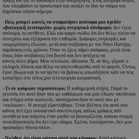
πράξη και για το δικαίωμα στην αποχώρηση. Ένας αποχαιρετισμός
που υπερβαίνει το προσωπικό και αγγίζει το ίδιο το νόημα του
δημόσιου λόγου σήμερα.
–
Πώς μπορεί κανείς να σταματήσει απότομα μια σχεδόν
«βιολογική λειτουργία» χωρίς στερητικό σύνδρομο;
Δεν έγινε
απότομα, το αντίθετο. Εδώ και καιρό νιώθω ότι δεν θέλω πλέον να
συνεχίσω και εξέφρασα την επιθυμία. Διάφορες συγκυρίες και
εκκρεμότητες έδωσαν, μετά από συζήτηση με τον Νίκο Παττίχη,
παράταση ενός χρόνου. Όταν το έχεις πάρει απόφαση, μετά είναι
όπως όταν ανεβαίνεις ένα βουνό και δεν αντέχεις να
κάνεις άλλο βήμα. Μου τελείωσε, άδειασα. Ή, αν θες, γέμισε ο
σκληρός δίσκος και θέλω να απελευθερωθώ από το φορτίο. Όντως
έγινε βίωμα και το να πρέπει να βρίσκεις οπωσδήποτε κάτι να πεις
καταλήγει στο τέλος μια τελετουργία κουραστική.
–
Τι σε κούρασε περισσότερο;
Η καθημερινή στήλη. Παρά το
γεγονός ότι αυτό ήταν που με καθιέρωσε και μου έδωσε ταυτότητα
και στίγμα στην κοινωνία, ταυτόχρονα ήταν κι αυτό που με
«σκότωσε». Η αντοχή εξαντλήθηκε. Όταν βλέπεις ότι αυτό που
κάνεις δεν έχει ουσιαστικό αποτέλεσμα, απλώς γράφεις από
συνήθεια και παίρνεις έναν μισθό να βιοπορίζεσαι, κάποια στιγμή
συνειδητοποιείς ότι δεν έχει νόημα. Εμένα, τουλάχιστον, δεν μου
προσφέρει τίποτα πλέον.
–
Νιώθεις ότι είναι μάταιο αυτό που κάνουμε;
Κατά κάποιον