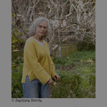
© Δημήτρης Βαττής