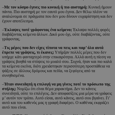
–
Με τον κόσμο έγινες πιο κυνική ή πιο αυστηρή;
Κυνική ήμουν
πάντα. Πιο αυστηρή με τον εαυτό μου έγινα. Δεν θέλω πλέον να
αναλώνομαι σε πράγματα που δεν μου δίνουν ευχαρίστηση και δεν
έχουν αποτέλεσμα.
–
Έκλαψες ποτέ γράφοντας ένα κείμενο;
Έκλαψα πολλές φορές
διαβάζοντας κείμενα άλλων. Δικό μου όχι, ούτε διαβάζοντας, ούτε
γράφοντας.
–
Τις μέρες που δεν είχες τίποτα να πεις και παρ’ όλα αυτά
έπρεπε να γράψεις, τι έκανες;
Υπήρξαν πολλές μέρες που δεν
υπήρχε κάτι φανταχτερό στην επικαιρότητα. Αλλά αυτή η πίεση να
γράψεις βοηθά να στύψεις το μυαλό σου. Συχνά, ήταν και πιο καλά
τα κείμενα εκείνα, διότι χρειάστηκαν περισσότερη προσπάθεια να
ψάξεις σε άλλους δρόμους και πεδία, να ξεφύγεις από τα
συνηθισμένα.
–
Ήταν συνειδητή η επιλογή να μη γίνεις ποτέ το πρόσωπο της
στήλης;
Νομίζω ότι είναι θέμα χαρακτήρα. Δεν το κάνεις
συνειδητά, ούτε το επιλέγεις. Δεν αποφασίζεις μια μέρα να γράφεις
μ’ αυτόν τον τρόπο. Αυτό είσαι, αυτό κάνεις, αυτό σου βγαίνει. Γι’
αυτό και του καθενός μας η γραφή διαφέρει. Ο καθένας εκφράζει
αυτό που είναι.