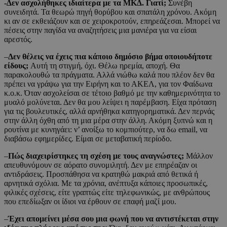
-Δεν ασχολήθηκες ιδιαίτερα με τα ΜΚΔ. Γιατί;
Συνέβη
συνειδητά. Τα θεωρώ πηγή θορύβου και σπατάλη χρόνου. Ακόμη
κι αν σε εκθειάζουν και σε χειροκροτούν, επηρεάζεσαι. Μπορεί να
πέσεις στην παγίδα να αναζητήσεις μια μανιέρα για να είσαι
αρεστός.
–
Δεν θέλεις να έχεις πια κάποιο δημόσιο βήμα οποιουδήποτε
είδους;
Αυτή τη στιγμή, όχι. Θέλω ηρεμία, αποχή. Θα
παρακολουθώ τα πράγματα. Αλλά νιώθω καλά που πλέον δεν θα
πρέπει να γράψω για την Ειρήνη και το ΑΚΕΛ, για τον Φαίδωνα
κ.ο.κ. Όταν ασχολείσαι σε τέτοιο βαθμό με την καθημερινότητα το
μυαλό μολύνεται. Δεν θα μου λείψει η παρέμβαση. Είχα πρόταση
για τις βουλευτικές, αλλά αρνήθηκα κατηγορηματικά. Δεν περνάς
στην άλλη όχθη από τη μια μέρα στην άλλη. Ακόμη ξυπνώ και η
ρουτίνα με κυνηγάει: ν’ ανοίξω το κομπιούτερ, να δω email, να
διαβάσω εφημερίδες. Είμαι σε μεταβατική περίοδο.
–
Πώς διαχειρίστηκες τη σχέση με τους αναγνώστες;
Μάλλον
απευθυνόμουν σε αόρατο συνομιλητή. Δεν με επηρέαζαν οι
αντιδράσεις. Προσπάθησα να κρατηθώ μακριά από θετικά ή
αρνητικά σχόλια. Με τα χρόνια, ανέπτυξα κάποιες προσωπικές,
φιλικές σχέσεις, είτε γραπτώς είτε τηλεφωνικώς, με ανθρώπους
που επεδίωξαν οι ίδιοι να έρθουν σε επαφή μαζί μου.
–
Έχει απομείνει μέσα σου μια φωνή που να αντιστέκεται στην