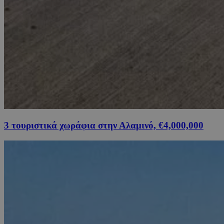
3 τουριστικά χωράφια στην Αλαμινό, €4,000,000