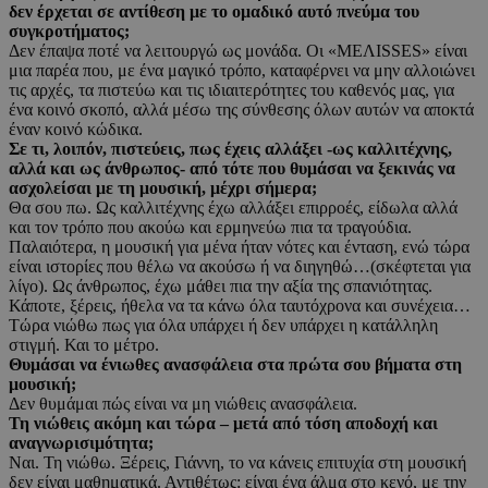
δεν έρχεται σε αντίθεση με το ομαδικό αυτό πνεύμα του
συγκροτήματος;
Δεν έπαψα ποτέ να λειτουργώ ως μονάδα. Οι «ΜΕΛISSES» είναι
μια παρέα που, με ένα μαγικό τρόπο, καταφέρνει να μην αλλοιώνει
τις αρχές, τα πιστεύω και τις ιδιαιτερότητες του καθενός μας, για
ένα κοινό σκοπό, αλλά μέσω της σύνθεσης όλων αυτών να αποκτά
έναν κοινό κώδικα.
Σε τι, λοιπόν, πιστεύεις, πως έχεις αλλάξει -ως καλλιτέχνης,
αλλά και ως άνθρωπος- από τότε που θυμάσαι να ξεκινάς να
ασχολείσαι με τη μουσική, μέχρι σήμερα;
Θα σου πω. Ως καλλιτέχνης έχω αλλάξει επιρροές, είδωλα αλλά
και τον τρόπο που ακούω και ερμηνεύω πια τα τραγούδια.
Παλαιότερα, η μουσική για μένα ήταν νότες και ένταση, ενώ τώρα
είναι ιστορίες που θέλω να ακούσω ή να διηγηθώ…(σκέφτεται για
λίγο). Ως άνθρωπος, έχω μάθει πια την αξία της σπανιότητας.
Κάποτε, ξέρεις, ήθελα να τα κάνω όλα ταυτόχρονα και συνέχεια…
Τώρα νιώθω πως για όλα υπάρχει ή δεν υπάρχει η κατάλληλη
στιγμή. Και το μέτρο.
Θυμάσαι να ένιωθες ανασφάλεια στα πρώτα σου βήματα στη
μουσική;
Δεν θυμάμαι πώς είναι να μη νιώθεις ανασφάλεια.
Τη νιώθεις ακόμη και τώρα – μετά από τόση αποδοχή και
αναγνωρισιμότητα;
Ναι. Τη νιώθω. Ξέρεις, Γιάννη, το να κάνεις επιτυχία στη μουσική
δεν είναι μαθηματικά. Αντιθέτως: είναι ένα άλμα στο κενό, με την