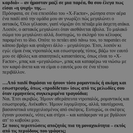
καρδιά» – αν ήμασταν μαζί σε μια παρέα, θα σου έλεγα πως
είσαι «η ψυχή» της…
Πρόσφατα, σε ένα επεισόδιο του «X-Factor», ρώτησα στον αέρα
ένα παιδί από την ομάδα μου αν γνωρίζει πώς μεγαλώνει ο
αστακός. Όλοι γέλασαν, γιατί νόμιζαν ότι πέταξα μία άσχετη ατάκα.
Λοιπόν, ο αστακός μεγαλώνει όταν αισθάνεται άβολα. Το μαλακό
σώμα του μεγαλώνει αλλά, δυστυχώς, το σκληρό του κέλυφος
παραμένει το ίδιο. Οπότε το πετάει από πάνω του, το παρατάει σε
κάποιο βράχο και φτιάχνει άλλο – μεγαλύτερο. Έτσι, λοιπόν κι
εγώ: είμαι ένας ντροπαλός και εσωστρεφής τύπος, βάζω τον εαυτό
μου σε άβολες και απαιτητικές καταστάσεις, όπως είναι το «X-
Factor», μπας και «μεγαλώσω», μπας και καταφέρω να νιώσω με
τον καιρό άνετα και να είμαι ο εαυτός μου σε ένα τέτοιο
περιβάλλον.
…Από παιδί θυμάσαι να ήσουν τόσο ρομαντικός ή ακόμη και
εσωστρεφής, όπως «προδίδεται» ίσως από τις μελωδίες σου
όταν ερμηνεύεις συγκεκριμένα τραγούδια;
Ναι. Έτσι ακριβώς. Ήμουν αθεράπευτα ντροπαλός, ρομαντικός και
εσωστρεφής. Ανέκαθεν. Ήμουν λιγομίλητος, αλλά, ταυτόχρονα,
βασανιστικά υπερχειλισμένος από σκέψεις. Ευτυχώς, οι σκέψεις
έγιναν μουσικές, νότες και στίχοι – και κατάφεραν να με βγάλουν
απ’ το καβούκι μου.
Σε ποιες περιπτώσεις αποζητάς πια τη μοναχικότητα – εκτός
από τις περιόδους που γράφεις;