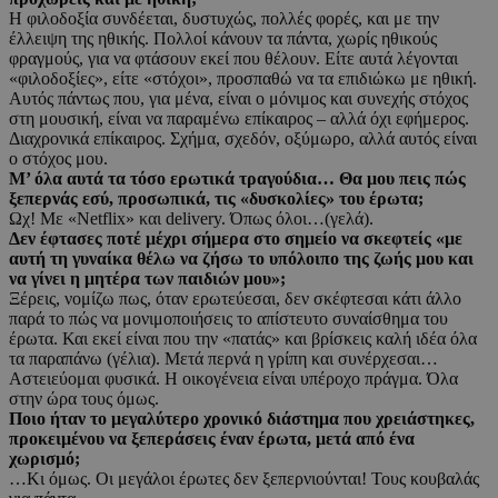
Η φιλοδοξία συνδέεται, δυστυχώς, πολλές φορές, και με την
έλλειψη της ηθικής. Πολλοί κάνουν τα πάντα, χωρίς ηθικούς
φραγμούς, για να φτάσουν εκεί που θέλουν. Είτε αυτά λέγονται
«φιλοδοξίες», είτε «στόχοι», προσπαθώ να τα επιδιώκω με ηθική.
Αυτός πάντως που, για μένα, είναι ο μόνιμος και συνεχής στόχος
στη μουσική, είναι να παραμένω επίκαιρος – αλλά όχι εφήμερος.
Διαχρονικά επίκαιρος. Σχήμα, σχεδόν, οξύμωρο, αλλά αυτός είναι
ο στόχος μου.
Μ’ όλα αυτά τα τόσο ερωτικά τραγούδια… Θα μου πεις πώς
ξεπερνάς εσύ, προσωπικά, τις «δυσκολίες» του έρωτα;
Ωχ! Με «Netflix» και delivery. Όπως όλοι…(γελά).
Δεν έφτασες ποτέ μέχρι σήμερα στο σημείο να σκεφτείς «με
αυτή τη γυναίκα θέλω να ζήσω το υπόλοιπο της ζωής μου και
να γίνει η μητέρα των παιδιών μου»;
Ξέρεις, νομίζω πως, όταν ερωτεύεσαι, δεν σκέφτεσαι κάτι άλλο
παρά το πώς να μονιμοποιήσεις το απίστευτο συναίσθημα του
έρωτα. Και εκεί είναι που την «πατάς» και βρίσκεις καλή ιδέα όλα
τα παραπάνω (γέλια). Μετά περνά η γρίπη και συνέρχεσαι…
Αστειεύομαι φυσικά. Η οικογένεια είναι υπέροχο πράγμα. Όλα
στην ώρα τους όμως.
Ποιο ήταν το μεγαλύτερο χρονικό διάστημα που χρειάστηκες,
προκειμένου να ξεπεράσεις έναν έρωτα, μετά από ένα
χωρισμό;
…Κι όμως. Οι μεγάλοι έρωτες δεν ξεπερνιούνται! Τους κουβαλάς