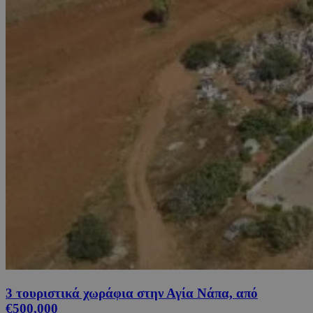
3 τουριστικά χωράφια στην Αγία Νάπα, από
€500,000