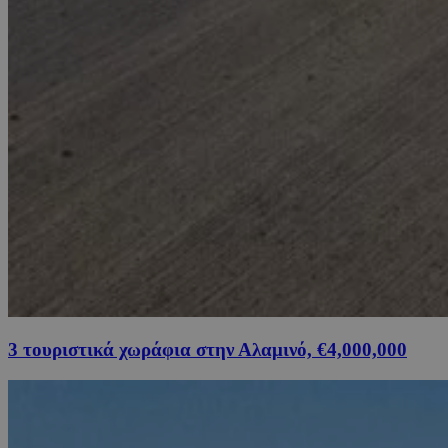
3 τουριστικά χωράφια στην Αλαμινό, €4,000,000