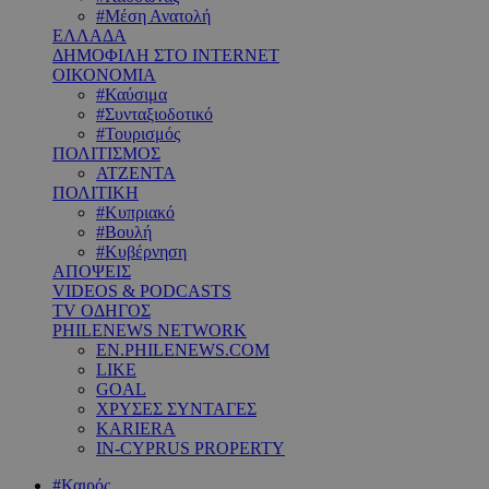
#Μέση Ανατολή
ΕΛΛΑΔΑ
ΔΗΜΟΦΙΛΗ ΣΤΟ INTERNET
ΟΙΚΟΝΟΜΙΑ
#Καύσιμα
#Συνταξιοδοτικό
#Τουρισμός
ΠΟΛΙΤΙΣΜΟΣ
ΑΤΖΕΝΤΑ
ΠΟΛΙΤΙΚΗ
#Κυπριακό
#Βουλή
#Κυβέρνηση
ΑΠΟΨΕΙΣ
VIDEOS & PODCASTS
TV ΟΔΗΓΟΣ
PHILENEWS NETWORK
EN.PHILENEWS.COM
LIKE
GOAL
ΧΡΥΣΕΣ ΣΥΝΤΑΓΕΣ
KARIERA
IN-CYPRUS PROPERTY
#Καιρός