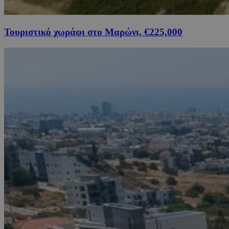
Τουριστικό χωράφι στο Μαρώνι, €225,000