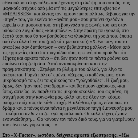
φθινοπώρου στην πόλη- και έχοντας στη σκέψη μου αυτούς τους
μαγικούς στίχους από μία απ’ τις μεγαλύτερες επιτυχίες των
«ΜΕΛΙSSES», κοιτώντας τον, ήμουν πια απολύτως βέβαιος για την
«πηγή» του, για εκείνο το «αγάπη μου» που μπαίνει σχεδόν a
capella στη μουσική του, στη βραχνάδα της φωνής του και στον
υπόκωφο λυγμό πώς «κουμπώνει». Στην πρώτη του γουλιά, στο
ζεστό τσάι που θα τον βοηθούσε να γλυκάνει τη χροιά του, έπειτα
από ένα άλλο live του (μαζικά τηλεοπτικού) «X-Factor», του το
αναφέρω σαν διαπίστωση – σαν βεβαιότητα μάλλον: «Μέσα από
τις ερμηνείες σου στα τραγούδια σου, η φωνή σου προδίδει ότι
έζησες και αρκετό πόνο – ότι δεν ήταν ποτέ τα πάντα ρόδινα και
ευοίωνα στη ζωή σου. Αυτό ανταποκρίνεται και στην
πραγματικότητα;». Στρέφει το βλέμμα του αλλού, για λίγο το
σκέφτεται. Γυρνά πάλι σ’ εμένα. «Ξέρεις, ο καθένας μας, στον
μικρόκοσμό του, ζει τους δικούς του “γολγοθάδες”. Η ζωή μου,
όμως, δεν ήταν ποτέ ένα δράμα – και θα ήμουν αχάριστος -και
ίσως, αστείος- αν παρέθετα τις μικροδυσκολίες μου ως πόνο, τη
στιγμή που στην κοινωνία μας, αλλά και σε όλον τον κόσμο,
υπάρχει διάχυτος σε κάθε πτυχή. Η αλήθεια, όμως, είναι πως το
δράμα και ο πόνος είναι πάντα η μεγαλύτερη πηγή έμπνευσής μου
– ακόμα κι αν δεν τα ζω εγώ προσωπικά. Οι καλλιτέχνες έχουν
ενσυναίσθηση… Θα κάνουν τον πόνο δικό τους, για να γιατρέψουν
τον πόνο των γύρω τους…».
Στο «X-Factor», ωστόσο, δείχνεις αρκετά εξωστρεφής, «έξω