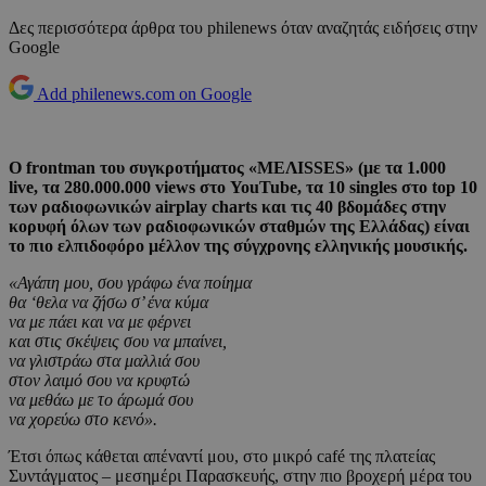
Δες περισσότερα άρθρα του philenews όταν αναζητάς ειδήσεις στην
Google
Add philenews.com on Google
Ο frontman του συγκροτήματος «ΜΕΛΙSSES» (με τα 1.000
live, τα 280.000.000 views στο YouTube, τα 10 singles στο top 10
των ραδιοφωνικών airplay charts και τις 40 βδομάδες στην
κορυφή όλων των ραδιοφωνικών σταθμών της Ελλάδας) είναι
το πιο ελπιδοφόρο μέλλον της σύγχρονης ελληνικής μουσικής.
«Αγάπη μου, σου γράφω ένα ποίημα
θα ‘θελα να ζήσω σ’ ένα κύμα
να με πάει και να με φέρνει
και στις σκέψεις σου να μπαίνει,
να γλιστράω στα μαλλιά σου
στον λαιμό σου να κρυφτώ
να μεθάω με το άρωμά σου
να χορεύω στο κενό».
Έτσι όπως κάθεται απέναντί μου, στο μικρό café της πλατείας
Συντάγματος – μεσημέρι Παρασκευής, στην πιο βροχερή μέρα του