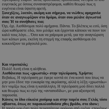
ευγενικός με όσους συναναστρέφομαι, καθότι θεωρώ πως η
ευγένεια είναι ύψιστη αρετή.
Συνεχίζεις, λοιπόν, ακόμη και σήμερα, να νιώθεις αμηχανία
όταν σε αναγνωρίζουν στο δρόμο, όταν σου μιλάνε άγνωστοί
σου; Ή το συνήθισες πια;
Όχι, όχι. Αισθάνομαι πολύ αμήχανα. Πάντα. Το βλέπεις κι εσύ, όση
ώρα καθόμαστε εδώ, που μιλάμε και έρχονται κάποιοι να πουν τον
καλό τους λόγο… Όσο και να χαίρομαι μετά, για την αναγνώριση
των κόπων μου, εκείνη τη στιγμή της επαφής αισθάνομαι ότι
κοκκινίζουν τα μάγουλά μου.
Και ντροπαλός;
Πολύ! Αυτή είναι η αλήθεια.
Αισθάνεσαι πως «χρωστάς» στην τηλεόραση, Χρήστο;
Βεβαίως. Η τηλεόραση με έφερε κοντά σε ένα κοινό που ίσως να
μην μου έδινε την ευκαιρία της ακρόασης, αλλά η λέξη «χρωστάω»
δεν νομίζω πως είναι η κατάλληλη. Η τηλεόραση μού δίνει πολλά
και θεωρώ πως κι εγώ της «ανταποδίδω», με μια αξιοπρεπή
παρουσία.
Κάνεις το ίδιο εύκολα χιούμορ και στην παρέα σου; Γελάς τόσο
αβίαστα, όπως σε παρακολουθούσα χθες βράδυ, στο show;
Η παρέα μου έχει πολύ περισσότερο χιούμορ από εμένα, επομένως