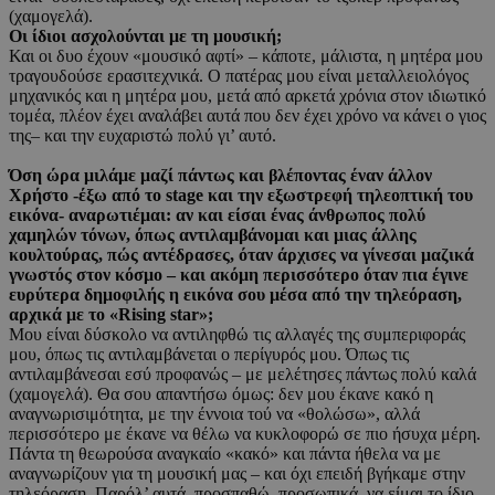
(χαμογελά).
Οι ίδιοι ασχολούνται με τη μουσική;
Και οι δυο έχουν «μουσικό αφτί» – κάποτε, μάλιστα, η μητέρα μου
τραγουδούσε ερασιτεχνικά. Ο πατέρας μου είναι μεταλλειολόγος
μηχανικός και η μητέρα μου, μετά από αρκετά χρόνια στον ιδιωτικό
τομέα, πλέον έχει αναλάβει αυτά που δεν έχει χρόνο να κάνει ο γιος
της– και την ευχαριστώ πολύ γι’ αυτό.
Όση ώρα μιλάμε μαζί πάντως και βλέποντας έναν άλλον
Χρήστο -έξω από το stage και την εξωστρεφή τηλεοπτική του
εικόνα- αναρωτιέμαι: αν και είσαι ένας άνθρωπος πολύ
χαμηλών τόνων, όπως αντιλαμβάνομαι και μιας άλλης
κουλτούρας, πώς αντέδρασες, όταν άρχισες να γίνεσαι μαζικά
γνωστός στον κόσμο – και ακόμη περισσότερο όταν πια έγινε
ευρύτερα δημοφιλής η εικόνα σου μέσα από την τηλεόραση,
αρχικά με το «Rising star»;
Μου είναι δύσκολο να αντιληφθώ τις αλλαγές της συμπεριφοράς
μου, όπως τις αντιλαμβάνεται ο περίγυρός μου. Όπως τις
αντιλαμβάνεσαι εσύ προφανώς – με μελέτησες πάντως πολύ καλά
(χαμογελά). Θα σου απαντήσω όμως: δεν μου έκανε κακό η
αναγνωρισιμότητα, με την έννοια τού να «θολώσω», αλλά
περισσότερο με έκανε να θέλω να κυκλοφορώ σε πιο ήσυχα μέρη.
Πάντα τη θεωρούσα αναγκαίο «κακό» και πάντα ήθελα να με
αναγνωρίζουν για τη μουσική μας – και όχι επειδή βγήκαμε στην
τηλεόραση. Παρόλ’ αυτά, προσπαθώ, προσωπικά, να είμαι το ίδιο