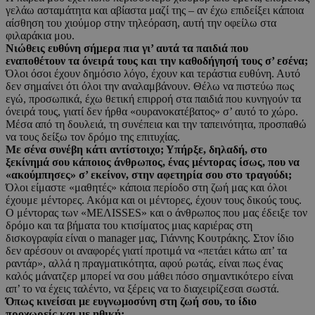
γελάω ασταμάτητα και αβίαστα μαζί της – αν έχω επιδείξει κάποια
αίσθηση του χιούμορ στην τηλεόραση, αυτή την οφείλω στα
φιλαράκια μου.
Νιώθεις ευθύνη σήμερα πια γι’ αυτά τα παιδιά που
εναποθέτουν τα όνειρά τους και την καθοδήγησή τους σ’ εσένα;
Όλοι όσοι έχουν δημόσιο λόγο, έχουν και τεράστια ευθύνη. Αυτό
δεν σημαίνει ότι όλοι την αναλαμβάνουν. Θέλω να πιστεύω πως
εγώ, προσωπικά, έχω θετική επιρροή στα παιδιά που κυνηγούν τα
όνειρά τους, γιατί δεν ήρθα «ουρανοκατέβατος» σ’ αυτό το χώρο.
Μέσα από τη δουλειά, τη συνέπεια και την ταπεινότητα, προσπαθώ
να τους δείξω τον δρόμο της επιτυχίας.
Με σένα συνέβη κάτι αντίστοιχο; Υπήρξε, δηλαδή, στο
ξεκίνημά σου κάποιος άνθρωπος, ένας μέντορας ίσως, που να
«ακούμπησες» σ’ εκείνον, στην αφετηρία σου στο τραγούδι;
Όλοι είμαστε «μαθητές» κάποια περίοδο στη ζωή μας και όλοι
έχουμε μέντορες. Ακόμα και οι μέντορες, έχουν τους δικούς τους.
Ο μέντορας των «ΜΕΛΙSSES» και ο άνθρωπος που μας έδειξε τον
δρόμο και τα βήματα του κτισίματος μιας καριέρας στη
δισκογραφία είναι ο manager μας, Γιάννης Κουτράκης. Στον ίδιο
δεν αρέσουν οι αναφορές γιατί προτιμά να «πετάει κάτω απ’ τα
ραντάρ», αλλά η πραγματικότητα, αφού ρωτάς, είναι πως ένας
καλός μάνατζερ μπορεί να σου μάθει πόσο σημαντικότερο είναι
απ’ το να έχεις ταλέντο, να ξέρεις να το διαχειρίζεσαι σωστά.
Όπως κινείσαι με ευγνωμοσύνη στη ζωή σου, το ίδιο
προχωρείς και με ηθική;