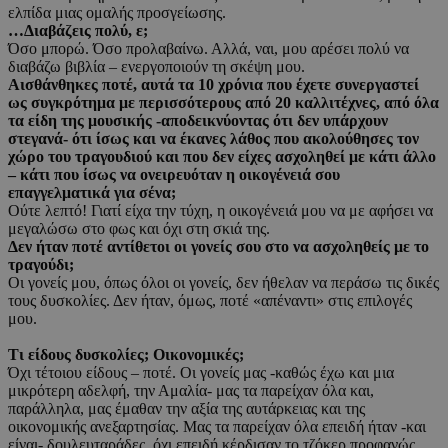
ελπίδα μιας ομαλής προσγείωσης.
…Διαβάζεις πολύ, ε;
Όσο μπορώ. Όσο προλαβαίνω. Αλλά, ναι, μου αρέσει πολύ να
διαβάζω βιβλία – ενεργοποιούν τη σκέψη μου.
Αισθάνθηκες ποτέ, αυτά τα 10 χρόνια που έχετε συνεργαστεί
ως συγκρότημα με περισσότερους από 20 καλλιτέχνες, από όλα
τα είδη της μουσικής -αποδεικνύοντας ότι δεν υπάρχουν
στεγανά- ότι ίσως και να έκανες λάθος που ακολούθησες τον
χώρο του τραγουδιού και που δεν είχες ασχοληθεί με κάτι άλλο
– κάτι που ίσως να ονειρευόταν η οικογένειά σου
επαγγελματικά για σένα;
Ούτε λεπτό! Γιατί είχα την τύχη, η οικογένειά μου να με αφήσει να
μεγαλώσω στο φως και όχι στη σκιά της.
Δεν ήταν ποτέ αντίθετοι οι γονείς σου στο να ασχοληθείς με το
τραγούδι;
Οι γονείς μου, όπως όλοι οι γονείς, δεν ήθελαν να περάσω τις δικές
τους δυσκολίες. Δεν ήταν, όμως, ποτέ «απέναντι» στις επιλογές
μου.
Τι είδους δυσκολίες; Οικονομικές;
Όχι τέτοιου είδους – ποτέ. Οι γονείς μας -καθώς έχω και μια
μικρότερη αδελφή, την Αμαλία- μας τα παρείχαν όλα και,
παράλληλα, μας έμαθαν την αξία της αυτάρκειας και της
οικονομικής ανεξαρτησίας. Μας τα παρείχαν όλα επειδή ήταν -και
είναι- δουλευταράδες, όχι επειδή κέρδισαν το τζόκερ προφανώς