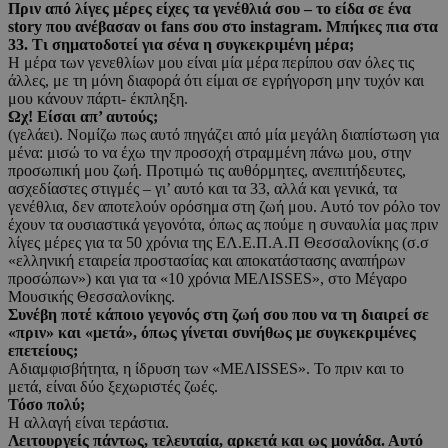
Πριν από λίγες μέρες είχες τα γενέθλιά σου – το είδα σε ένα
story που ανέβασαν οι fans σου στο instagram. Μπήκες πια στα
33. Τι σηματοδοτεί για σένα η συγκεκριμένη μέρα;
Η μέρα των γενεθλίων μου είναι μία μέρα περίπου σαν όλες τις
άλλες, με τη μόνη διαφορά ότι είμαι σε εγρήγορση μην τυχόν και
μου κάνουν πάρτι- έκπληξη.
Ωχ! Είσαι απ’ αυτούς;
(γελάει). Νομίζω πως αυτό πηγάζει από μία μεγάλη διαπίστωση για
μένα: μισώ το να έχω την προσοχή στραμμένη πάνω μου, στην
προσωπική μου ζωή. Προτιμώ τις αυθόρμητες, ανεπιτήδευτες,
ασχεδίαστες στιγμές – γι’ αυτό και τα 33, αλλά και γενικά, τα
γενέθλια, δεν αποτελούν ορόσημα στη ζωή μου. Αυτό τον ρόλο τον
έχουν τα ουσιαστικά γεγονότα, όπως ας πούμε η συναυλία μας πριν
λίγες μέρες για τα 50 χρόνια της ΕΛ.Ε.Π.Α.Π Θεσσαλονίκης (σ.σ
«ελληνική εταιρεία προστασίας και αποκατάστασης αναπήρων
προσώπων») και για τα «10 χρόνια ΜΕΛΙSSES», στο Μέγαρο
Μουσικής Θεσσαλονίκης.
Συνέβη ποτέ κάποιο γεγονός στη ζωή σου που να τη διαιρεί σε
«πριν» και «μετά», όπως γίνεται συνήθως με συγκεκριμένες
επετείους;
Αδιαμφισβήτητα, η ίδρυση των «ΜΕΛΙSSES». Το πριν και το
μετά, είναι δύο ξεχωριστές ζωές.
Τόσο πολύ;
Η αλλαγή είναι τεράστια.
Λειτουργείς πάντως, τελευταία, αρκετά και ως μονάδα. Αυτό