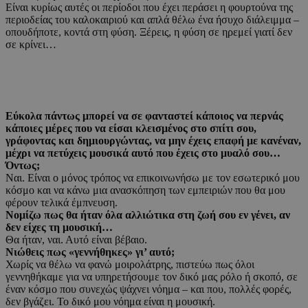
Είναι κυρίως αυτές οι περίοδοι που έχει περάσει η φουρτούνα της
περιοδείας του καλοκαιριού και απλά θέλω ένα ήσυχο διάλειμμα –
οπουδήποτε, κοντά στη φύση. Ξέρεις, η φύση σε ηρεμεί γιατί δεν
σε κρίνει…
Εύκολα πάντως μπορεί να σε φανταστεί κάποιος να περνάς
κάποιες μέρες που να είσαι κλεισμένος στο σπίτι σου,
γράφοντας και δημιουργώντας, να μην έχεις επαφή με κανέναν,
μέχρι να πετύχεις μουσικά αυτό που έχεις στο μυαλό σου…
Όντως;
Ναι. Είναι ο μόνος τρόπος να επικοινωνήσω με τον εσωτερικό μου
κόσμο και να κάνω μια ανασκόπηση των εμπειριών που θα μου
φέρουν τελικά έμπνευση.
Νομίζω πως θα ήταν όλα αλλιώτικα στη ζωή σου εν γένει, αν
δεν είχες τη μουσική…
Θα ήταν, ναι. Αυτό είναι βέβαιο.
Νιώθεις πως «γεννήθηκες» γι’ αυτό;
Χωρίς να θέλω να φανώ μοιρολάτρης, πιστεύω πως όλοι
γεννηθήκαμε για να υπηρετήσουμε τον δικό μας ρόλο ή σκοπό, σε
έναν κόσμο που συνεχώς ψάχνει νόημα – και που, πολλές φορές,
δεν βγάζει. Το δικό μου νόημα είναι η μουσική.