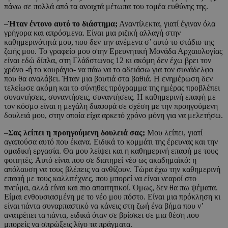
πάνω σε πολλά από τα ανοιχτά μέτωπα του τομέα ευθύνης της.
–
Ήταν έντονο αυτό το διάστημα;
Αναντίλεκτα, γιατί έγιναν όλα
γρήγορα και απρόσμενα. Είναι μια ριζική αλλαγή στην
καθημερινότητά μου, που δεν την ανέμενα σ’ αυτό το στάδιο της
ζωής μου. Το γραφείο μου στην Ερευνητική Μονάδα Αρχαιολογίας
είναι εδώ δίπλα, στη Γλάδστωνος 12 κι ακόμη δεν έχω βρει τον
χρόνο -ή το κουράγιο- να πάω να το αδειάσω για τον συνάδελφο
που θα αναλάβει. Ήταν μια βουτιά στα βαθιά. Η ενημέρωση δεν
τελείωσε ακόμη και το σύνηθες πρόγραμμα της ημέρας προβλέπει
συναντήσεις, συναντήσεις, συναντήσεις. Η καθημερινή επαφή με
τον κόσμο είναι η μεγάλη διαφορά σε σχέση με την προηγούμενη
δουλειά μου, στην οποία είχα αρκετό χρόνο μόνη για να μελετήσω.
–
Σας λείπει η προηγούμενη δουλειά σας;
Μου λείπει, γιατί
αγαπούσα αυτό που έκανα. Ειδικά το κομμάτι της έρευνας και την
ομαδική εργασία. Θα μου λείψει και η καθημερινή επαφή με τους
φοιτητές. Αυτό είναι που σε διατηρεί νέο ως ακαδημαϊκό: η
απόλαυση να τους βλέπεις να ανθίζουν. Τώρα έχω την καθημερινή
επαφή με τους καλλιτέχνες, που μπορεί να είναι νεαροί στο
πνεύμα, αλλά είναι και πιο απαιτητικοί. Όμως, δεν θα πω ψέματα.
Είμαι ενθουσιασμένη με το νέο μου πόστο. Είναι μια πρόκληση κι
είναι πάντα συναρπαστικό να κάνεις στη ζωή ένα βήμα που ν’
ανατρέπει τα πάντα, ειδικά όταν σε βρίσκει σε μια θέση που
μπορείς να σπρώξεις λίγο τα πράγματα.