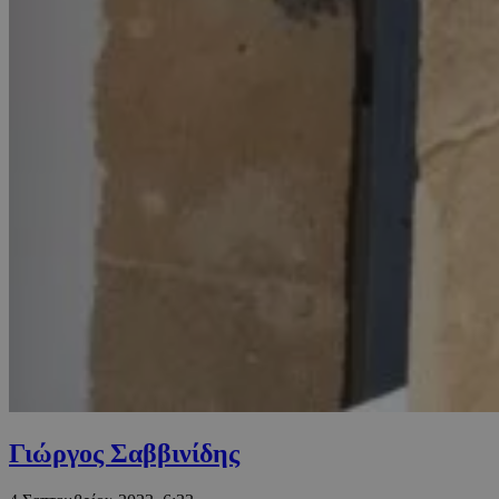
Γιώργος Σαββινίδης