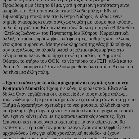
Προωθούμε με ζέση το θέμα, γιατί η σημερινή κατάσταση είναι
απαράδεκτη. Δείτε τι συνέβη στην Ελλάδα μόλις η Εθνική
Βιβλιοθήκη μετακόμισε στο Κέντρο Νιάρχος. Αμέσως έγινε
σημείο αναφοράς κι είναι συνεχώς γεμάτη με κόσμο που κάθεται,
μελετά, εργάζεται. Κάτι ανάλογο συνέβη και με τη νέα Βιβλιοθήκη
«Στέλιος Ιωάννου» του Πανεπιστημίου Κύπρου. Κυριολεκτικά,
άλλαξε ο τρόπος πρόσληψης από φοιτητές, μαθητές και πολλούς
νέους που συρρέουν. Με την ολοκλήρωση της νέας βιβλιοθήκης,
συν τοις άλλοις, θα ολοκληρωθεί ο πολιτιστικός πυρήνας στο
κέντρο όπου πλέον θα υπάρχει το νέο μουσείο, το Δημοτικό
Θέατρο, το κτήριο του ΘΟΚ, το νέο πάρκο του ΓΣΠ, αλλά και το
ίδιο το Υφυπουργείο. Όταν ολοκληρωθούν όλα αυτά, η Λευκωσία
θα είναι μια άλλη πόλη.
–
Έχετε εικόνα για το πώς προχωρούν οι εργασίες για το νέο
Κυπριακό Μουσείο;
Έχουμε εικόνα, κυριολεκτικά. Είναι εδώ
δίπλα. Όταν εργάζονται οι εκσκαφείς δεν τους ακούμε απλώς…
τους νιώθουμε. Τρέμει το κτήριο. Δεν είχα ακόμη συνάντηση με το
Τμήμα Αρχαιοτήτων σχετικά με το νέο μουσείο, αλλά είναι κάτι
που βάλαμε ήδη στην ατζέντα. Η ουσία είναι ότι προχωρά κι αυτό
δεν έχει να κάνει μόνο με τις κατασκευαστικές εργασίες. Έχει
ξεκινήσει και η προεργασία σχετικά με τα αντικείμενα που θα
εκτίθενται. Πέρα από τον μουσειολόγο, έχουν προσληφθεί πέντε
αρχαιολόγοι- ένας για κάθε χρονολογική περίοδο- κι έχουν
προσληφθεί συντηρητές για τις σχετικές εργασίες. Ο χρόνος που