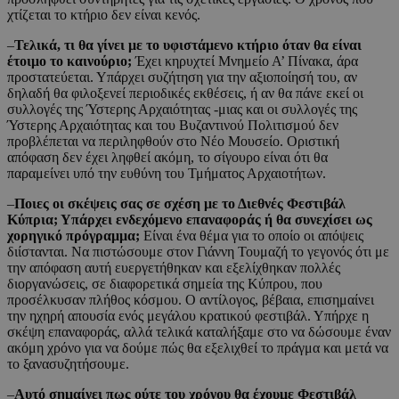
χτίζεται το κτήριο δεν είναι κενός.
–
Τελικά, τι θα γίνει με το υφιστάμενο κτήριο όταν θα είναι
έτοιμο το καινούριο;
Έχει κηρυχτεί Μνημείο Α’ Πίνακα, άρα
προστατεύεται. Υπάρχει συζήτηση για την αξιοποίησή του, αν
δηλαδή θα φιλοξενεί περιοδικές εκθέσεις, ή αν θα πάνε εκεί οι
συλλογές της Ύστερης Αρχαιότητας -μιας και οι συλλογές της
Ύστερης Αρχαιότητας και του Βυζαντινού Πολιτισμού δεν
προβλέπεται να περιληφθούν στο Νέο Μουσείο. Οριστική
απόφαση δεν έχει ληφθεί ακόμη, το σίγουρο είναι ότι θα
παραμείνει υπό την ευθύνη του Τμήματος Αρχαιοτήτων.
–
Ποιες οι σκέψεις σας σε σχέση με το Διεθνές Φεστιβάλ
Κύπρια; Υπάρχει ενδεχόμενο επαναφοράς ή θα συνεχίσει ως
χορηγικό πρόγραμμα;
Είναι ένα θέμα για το οποίο οι απόψεις
διίστανται. Να πιστώσουμε στον Γιάννη Τουμαζή το γεγονός ότι με
την απόφαση αυτή ευεργετήθηκαν και εξελίχθηκαν πολλές
διοργανώσεις, σε διαφορετικά σημεία της Κύπρου, που
προσέλκυσαν πλήθος κόσμου. Ο αντίλογος, βέβαια, επισημαίνει
την ηχηρή απουσία ενός μεγάλου κρατικού φεστιβάλ. Υπήρχε η
σκέψη επαναφοράς, αλλά τελικά καταλήξαμε στο να δώσουμε έναν
ακόμη χρόνο για να δούμε πώς θα εξελιχθεί το πράγμα και μετά να
το ξανασυζητήσουμε.
–
Αυτό σημαίνει πως ούτε του χρόνου θα έχουμε Φεστιβάλ