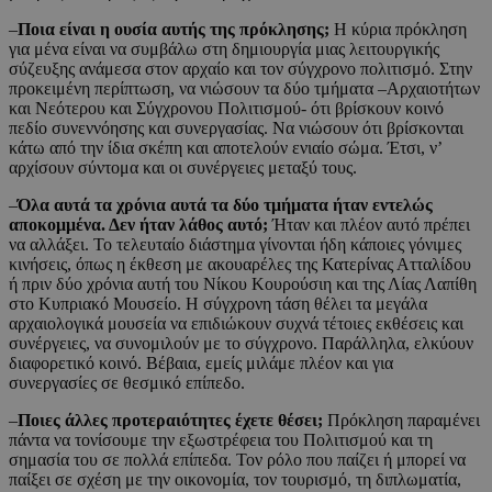
–
Ποια είναι η ουσία αυτής της πρόκλησης;
Η κύρια πρόκληση
για μένα είναι να συμβάλω στη δημιουργία μιας λειτουργικής
σύζευξης ανάμεσα στον αρχαίο και τον σύγχρονο πολιτισμό. Στην
προκειμένη περίπτωση, να νιώσουν τα δύο τμήματα –Αρχαιοτήτων
και Νεότερου και Σύγχρονου Πολιτισμού- ότι βρίσκουν κοινό
πεδίο συνεννόησης και συνεργασίας. Να νιώσουν ότι βρίσκονται
κάτω από την ίδια σκέπη και αποτελούν ενιαίο σώμα. Έτσι, ν’
αρχίσουν σύντομα και οι συνέργειες μεταξύ τους.
–
Όλα αυτά τα χρόνια αυτά τα δύο τμήματα ήταν εντελώς
αποκομμένα. Δεν ήταν λάθος αυτό;
Ήταν και πλέον αυτό πρέπει
να αλλάξει. Το τελευταίο διάστημα γίνονται ήδη κάποιες γόνιμες
κινήσεις, όπως η έκθεση με ακουαρέλες της Κατερίνας Ατταλίδου
ή πριν δύο χρόνια αυτή του Νίκου Κουρούσιη και της Λίας Λαπίθη
στο Κυπριακό Μουσείο. Η σύγχρονη τάση θέλει τα μεγάλα
αρχαιολογικά μουσεία να επιδιώκουν συχνά τέτοιες εκθέσεις και
συνέργειες, να συνομιλούν με το σύγχρονο. Παράλληλα, ελκύουν
διαφορετικό κοινό. Βέβαια, εμείς μιλάμε πλέον και για
συνεργασίες σε θεσμικό επίπεδο.
–
Ποιες άλλες προτεραιότητες έχετε θέσει;
Πρόκληση παραμένει
πάντα να τονίσουμε την εξωστρέφεια του Πολιτισμού και τη
σημασία του σε πολλά επίπεδα. Τον ρόλο που παίζει ή μπορεί να
παίξει σε σχέση με την οικονομία, τον τουρισμό, τη διπλωματία,