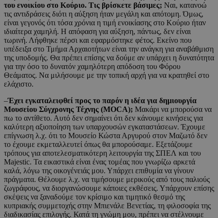
του ενοικίου στο Κούριο. Τις βρίσκετε βάσιμες;
Ναι, κατανοώ
τις αντιδράσεις διότι η αύξηση ήταν μεγάλη και απότομη. Όμως,
είναι γεγονός ότι τόσα χρόνια η τιμή ενοικίασης στο Κούριο ήταν
ιδιαίτερα χαμηλή. Η απόφαση για αύξηση, πάντως, δεν είναι
τωρινή. Λήφθηκε πέρσι και εφαρμόστηκε φέτος. Εκείνο που
υπέδειξα στο Τμήμα Αρχαιοτήτων είναι την ανάγκη για αναβάθμιση
της υποδομής. Θα πρέπει επίσης να δούμε αν υπάρχει η δυνατότητα
για την όσο το δυνατόν χαμηλότερη απόδοση του Φόρου
Θεάματος. Να μιλήσουμε με την τοπική αρχή για να κρατηθεί στο
ελάχιστο.
–
Έχει εγκαταλειφθεί προς το παρόν η ιδέα για δημιουργία
Μουσείου Σύγχρονης Τέχνης (MOCA);
Μακάρι να μπορούσα να
πω το αντίθετο. Αυτό δεν σημαίνει ότι δεν κάνουμε κινήσεις για
καλύτερη αξιοποίηση των υπαρχουσών εγκαταστάσεων. Έχουμε
επίγνωση λ.χ. ότι το Μουσείο Κώστα Αργυρού στον Μαζωτό δεν
το έχουμε εκμεταλλευτεί όπως θα μπορούσαμε. Εξετάζουμε
τρόπους για αποτελεσματικότερη λειτουργία της ΣΠΕΛ και του
Majestic. Τα εικαστικά είναι ένας τομέας που γνωρίζω αρκετά
καλά, λόγω της οικογένειάς μου. Υπάρχει επιθυμία να γίνουν
πράγματα. Θέλουμε λ.χ. να τιμήσουμε μερικούς από τους παλιούς
ζωγράφους, να διοργανώσουμε κάποιες εκθέσεις. Υπάρχουν επίσης
σκέψεις να ξαναδούμε τον κρίσιμο και τιμητικό θεσμό της
κυπριακής συμμετοχής στην Μπιενάλε Βενετίας, τη φιλοσοφία της
διαδικασίας επιλογής. Κατά τη γνώμη μου, πρέπει να στέλνουμε