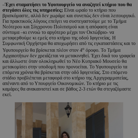
–
Έχει σταματήσει το Υφυπουργείο να αναζητεί κτήριο που θα
στεγάσει όλες τις υπηρεσίες;
Είναι ωραίο το κτήριο που
βρισκόμαστε, αλλά δεν χωράμε και συνεπώς δεν είναι λειτουργικό.
Για πρακτικούς λόγους επείγει να συστεγαστούμε με το Τμήμα
Νεότερου και Σύγχρονου Πολιτισμού και η απόφαση είναι
σύντομα –κι εννοώ το αργότερο μέχρι τον Οκτώβριο- να
μεταφερθούμε κι εμείς στο κτήριο της οδού Ιφιγενείας. Η
Συμφωνική Ορχήστρα θα αποχωρήσει από τις εγκαταστάσεις και το
ο
Υφυπουργείο θα βρίσκεται πλέον στον 4
όροφο. Το Τμήμα
Αρχαιοτήτων δεν χρειάζεται να μετακινηθεί. Έχει δικά του γραφεία
και άλλωστε όταν ολοκληρωθεί το Νέο Κυπριακό Μουσείο θα
μετακομίσει στην υποδομή που προνοείται. Το Υφυπουργείο τα
επόμενα χρόνια θα βρίσκεται στην οδό Ιφιγενείας. Στο επόμενο
στάδιο προβλέπεται μεταφορά στο κτήριο της Αρχιγραμματείας,
απέναντι από το Υπουργείο Οικονομικών. Το κτήριο με τις
καμάρες θα ανακαινιστεί και σε βάθος 2-3 ετών θα στεγαζόμαστε
εκεί.