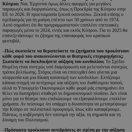
Κύπρια;
Ναι. Έρχονται όμως άλλες αφορμές για μεγάλες
παραγωγές και διοργανώσεις, όπως η Προεδρία της Κύπρου στην
ΕΕ το 2026. Η προετοιμασία ξεκινά οσονούπω. Ξεκινά επίσης ο
σχεδιασμός για τη μαύρη επέτειο των 50 χρόνων από το 1974.
Αυτό σημαίνει ότι θα προγραμματιστούν επιπλέον επετειακές
παραγωγές μέσα το 2024, εντός και εκτός Κύπρου. Για το 2025 θα
επανεξετάσουμε το ζήτημα της επαναφοράς του κρατικού
φεστιβάλ.
–
Πώς σκοπεύετε να θεραπεύσετε τα ζητήματα που προκύπτουν
κάθε φορά που ανακοινώνονται οι θεατρικές επιχορηγήσεις;
Σκοπεύετε να διεκδικήσετε αύξηση του κονδυλίου;
Το Σχέδιο
Θυμέλη είναι συνεχώς υπό διαμόρφωση και μελετούνται συνεχώς
τρόποι βελτίωσης. Στόχος είναι να επιτευχθεί όσο γίνεται μια
ισορροπία και μια δίκαιη κατανομή των κονδυλίων. Ελπίζουμε
κάποια στιγμή να πετύχουμε και αύξηση του διαθέσιμου ποσού,
αλλά το Υπουργείο Οικονομικών κάθε φορά μάς επισημαίνει ότι
θέλει να διατηρήσει σταθερό το δημοσιονομικό πλαίσιο. Δεν είναι
μόνο για το θέατρο που επιδιώκουμε να εξασφαλίσουμε επιπλέον
χρήματα. Αν πείσουμε ότι υπάρχει η δυνατότητα να μετατρέψουμε
την Κύπρο σε πολιτιστικό προορισμό, ίσως κάτι καταφέρουμε.
Πάντως, η κυβέρνηση δεν υποτιμά την αξία, τη σημασία και τη
δύναμη του Πολιτισμού.
–
Πρόσφατα προέκυψαν αντιδράσεις σε σχέση με την αύξηση