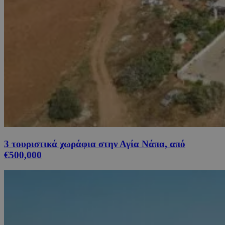
3 τουριστικά χωράφια στην Αγία Νάπα, από
€500,000