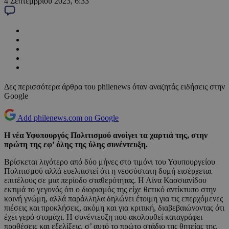
4 Σεπτεμβρίου 2023, 6:33
Δες περισσότερα άρθρα του philenews όταν αναζητάς ειδήσεις στην
Google
Add philenews.com on Google
Η νέα Υφυπουργός Πολιτισμού ανοίγει τα χαρτιά της, στην
πρώτη της εφ’ όλης της ύλης συνέντευξη.
Βρίσκεται λιγότερο από δύο μήνες στο τιμόνι του Υφυπουργείου
Πολιτισμού αλλά ευελπιστεί ότι η νεοσύστατη δομή εισέρχεται
επιτέλους σε μια περίοδο σταθερότητας. Η Λίνα Κασσιανίδου
εκτιμά το γεγονός ότι ο διορισμός της είχε θετικό αντίκτυπο στην
κοινή γνώμη, αλλά παράλληλα δηλώνει έτοιμη για τις επερχόμενες
πιέσεις και προκλήσεις, ακόμη και για κριτική, διαβεβαιώνοντας ότι
έχει γερό στομάχι. Η συνέντευξη που ακολουθεί καταγράφει
προθέσεις και εξελίξεις, σ’ αυτό το πρώτο στάδιο της θητείας της,