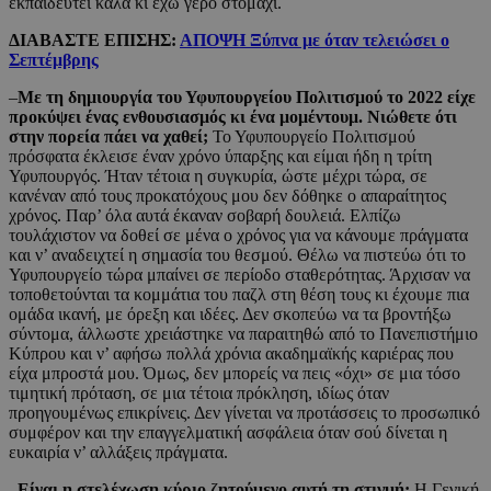
εκπαιδευτεί καλά κι έχω γερό στομάχι.
ΔΙΑΒΑΣΤΕ ΕΠΙΣΗΣ:
ΑΠΟΨΗ Ξύπνα με όταν τελειώσει ο
Σεπτέμβρης
–
Με τη δημιουργία του Υφυπουργείου Πολιτισμού το 2022 είχε
προκύψει ένας ενθουσιασμός κι ένα μομέντουμ. Νιώθετε ότι
στην πορεία πάει να χαθεί;
Το Υφυπουργείο Πολιτισμού
πρόσφατα έκλεισε έναν χρόνο ύπαρξης και είμαι ήδη η τρίτη
Υφυπουργός. Ήταν τέτοια η συγκυρία, ώστε μέχρι τώρα, σε
κανέναν από τους προκατόχους μου δεν δόθηκε ο απαραίτητος
χρόνος. Παρ’ όλα αυτά έκαναν σοβαρή δουλειά. Ελπίζω
τουλάχιστον να δοθεί σε μένα ο χρόνος για να κάνουμε πράγματα
και ν’ αναδειχτεί η σημασία του θεσμού. Θέλω να πιστεύω ότι το
Υφυπουργείο τώρα μπαίνει σε περίοδο σταθερότητας. Άρχισαν να
τοποθετούνται τα κομμάτια του παζλ στη θέση τους κι έχουμε πια
ομάδα ικανή, με όρεξη και ιδέες. Δεν σκοπεύω να τα βροντήξω
σύντομα, άλλωστε χρειάστηκε να παραιτηθώ από το Πανεπιστήμιο
Κύπρου και ν’ αφήσω πολλά χρόνια ακαδημαϊκής καριέρας που
είχα μπροστά μου. Όμως, δεν μπορείς να πεις «όχι» σε μια τόσο
τιμητική πρόταση, σε μια τέτοια πρόκληση, ιδίως όταν
προηγουμένως επικρίνεις. Δεν γίνεται να προτάσσεις το προσωπικό
συμφέρον και την επαγγελματική ασφάλεια όταν σού δίνεται η
ευκαιρία ν’ αλλάξεις πράγματα.
–
Είναι η στελέχωση κύριο ζητούμενο αυτή τη στιγμή;
Η Γενική