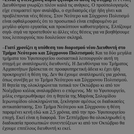
Διευθύντρια γνωρίζει πλέον καλά τις ανάγκες. Ο προϋπολογισμός
είχε ετοιμαστεί πριν αναλάβω, ο σχεδιασμός είχε ήδη γίνει και
προβλέπονται νέες θέσεις. Στον Νεότερο και Σύγχρονο Πολιτισμό
είναι οφθαλμοφανές ότι το προσωπικό είναι επιβαρυμένο με
μεγάλο φόρτο εργασίας και προκύπτουν καθυστερήσεις. Ελπίζουμε
σιγά- σιγά να προστεθούν κι άλλες νέες θέσεις για να βοηθήσουμε
τους λειτουργούς που δουλεύουν σκληρά.
–
Γιατί χρονίζει η υπόθεση του διορισμού νέου Διευθυντή στο
Τμήμα Νεότερου και Σύγχρονου Πολιτισμού;
Και τα δύο μεγάλα
τμήματα του Υφυπουργείου ουσιαστικά λειτουργούν αυτή τη
στιγμή με αναπληρωτές διευθυντές. Η Διευθύντρια του Τμήματος
Αρχαιοτήτων βρίσκεται σε προαφυπηρετική άδεια κι έχει ήδη
προκηρυχτεί η θέση της. Δεν θα έχουμε αναπληρωτές για χρόνια,
όπως συνέβη με το Τμήμα Νεότερου και Σύγχρονου Πολιτισμού.
Η θητεία της ολοκληρώνεται τυπικά τον Οκτώβριο κι από τον
Νοέμβριο κιόλας αναλαμβάνει ο επόμενος. Με το Υφυπουργείο,
μόλις ενημερωθήκαμε ότι η θητεία της Μαρίνας Σολομίδου
Ιερωνυμίδου ολοκληρώνεται, ξεκίνησαν αμέσως οι διαδικασίες
αντικατάστασης. Στο Τμήμα Νεότερου και Σύγχρονου η θέση
παραμένει κενή εδώ και 2,5 χρόνια, από την προ- Υφυπουργείου
εποχή. Εκεί είναι η διαφορά. Τον Σεπτέμβριο θα ολοκληρωθεί η
διαδικασία προσωπικών συνεντεύξεων κι από τον Οκτώβριο θα
έχουμε επιτέλους διευθυντή κι εκεί.