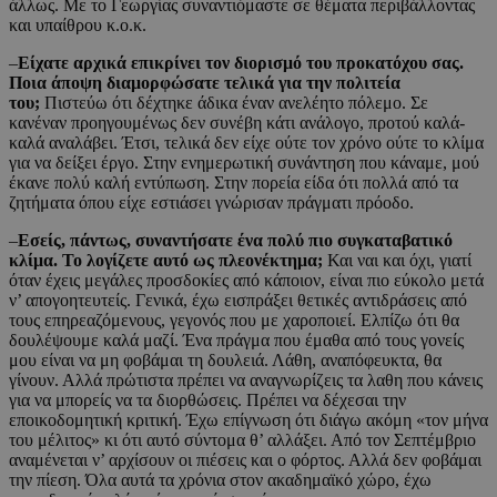
άλλως. Με το Γεωργίας συναντιόμαστε σε θέματα περιβάλλοντας
και υπαίθρου κ.ο.κ.
–
Είχατε αρχικά επικρίνει τον διορισμό του προκατόχου σας.
Ποια άποψη διαμορφώσατε τελικά για την πολιτεία
του;
Πιστεύω ότι δέχτηκε άδικα έναν ανελέητο πόλεμο. Σε
κανέναν προηγουμένως δεν συνέβη κάτι ανάλογο, προτού καλά-
καλά αναλάβει. Έτσι, τελικά δεν είχε ούτε τον χρόνο ούτε το κλίμα
για να δείξει έργο. Στην ενημερωτική συνάντηση που κάναμε, μού
έκανε πολύ καλή εντύπωση. Στην πορεία είδα ότι πολλά από τα
ζητήματα όπου είχε εστιάσει γνώρισαν πράγματι πρόοδο.
–
Εσείς, πάντως, συναντήσατε ένα πολύ πιο συγκαταβατικό
κλίμα. Το λογίζετε αυτό ως πλεονέκτημα;
Και ναι και όχι, γιατί
όταν έχεις μεγάλες προσδοκίες από κάποιον, είναι πιο εύκολο μετά
ν’ απογοητευτείς. Γενικά, έχω εισπράξει θετικές αντιδράσεις από
τους επηρεαζόμενους, γεγονός που με χαροποιεί. Ελπίζω ότι θα
δουλέψουμε καλά μαζί. Ένα πράγμα που έμαθα από τους γονείς
μου είναι να μη φοβάμαι τη δουλειά. Λάθη, αναπόφευκτα, θα
γίνουν. Αλλά πρώτιστα πρέπει να αναγνωρίζεις τα λαθη που κάνεις
για να μπορείς να τα διορθώσεις. Πρέπει να δέχεσαι την
εποικοδομητική κριτική. Έχω επίγνωση ότι διάγω ακόμη «τον μήνα
του μέλιτος» κι ότι αυτό σύντομα θ’ αλλάξει. Από τον Σεπτέμβριο
αναμένεται ν’ αρχίσουν οι πιέσεις και ο φόρτος. Αλλά δεν φοβάμαι
την πίεση. Όλα αυτά τα χρόνια στον ακαδημαϊκό χώρο, έχω