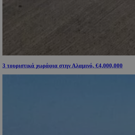
3 τουριστικά χωράφια στην Αλαμινό, €4,000,000