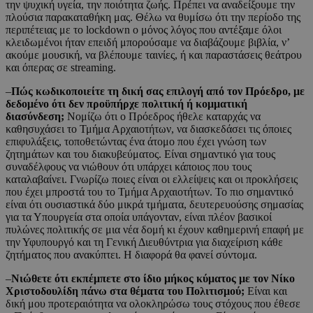
την ψυχική υγεία, την ποιότητα ζωής. Πρέπει να αναδείξουμε την
πλούσια παρακαταθήκη μας. Θέλω να θυμίσω ότι την περίοδο της
περιπέτειας με το lockdown ο μόνος λόγος που αντέξαμε όλοι
κλειδωμένοι ήταν επειδή μπορούσαμε να διαβάζουμε βιβλία, ν’
ακούμε μουσική, να βλέπουμε ταινίες, ή και παραστάσεις θεάτρου
και όπερας σε streaming.
–
Πώς κωδικοποιείτε τη δική σας επιλογή από τον Πρόεδρο, με
δεδομένο ότι δεν προϋπήρχε πολιτική ή κομματική
διασύνδεση;
Νομίζω ότι ο Πρόεδρος ήθελε καταρχάς να
καθησυχάσει το Τμήμα Αρχαιοτήτων, να διασκεδάσει τις όποιες
επιφυλάξεις, τοποθετώντας ένα άτομο που έχει γνώση των
ζητημάτων και του διακυβεύματος. Είναι σημαντικό για τους
συναδέλφους να νιώθουν ότι υπάρχει κάποιος που τους
καταλαβαίνει. Γνωρίζω ποιες είναι οι ελλείψεις και οι προκλήσεις
που έχει μπροστά του το Τμήμα Αρχαιοτήτων. Το πιο σημαντικό
είναι ότι ουσιαστικά δύο μικρά τμήματα, δευτερευούσης σημασίας
για τα Υπουργεία στα οποία υπάγονταν, είναι πλέον βασικοί
πυλώνες πολιτικής σε μια νέα δομή κι έχουν καθημερινή επαφή με
την Υφυπουργό και τη Γενική Διευθύντρια για διαχείριση κάθε
ζητήματος που ανακύπτει. Η διαφορά θα φανεί σύντομα.
–
Νιώθετε ότι εκπέμπετε στο ίδιο μήκος κύματος με τον Νίκο
Χριστοδουλίδη πάνω στα θέματα του Πολιτισμού;
Είναι και
δική μου προτεραιότητα να ολοκληρώσω τους στόχους που έθεσε