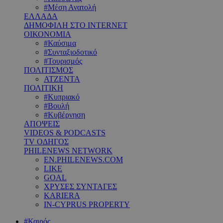
#Μέση Ανατολή
ΕΛΛΑΔΑ
ΔΗΜΟΦΙΛΗ ΣΤΟ INTERNET
ΟΙΚΟΝΟΜΙΑ
#Καύσιμα
#Συνταξιοδοτικό
#Τουρισμός
ΠΟΛΙΤΙΣΜΟΣ
ΑΤΖΕΝΤΑ
ΠΟΛΙΤΙΚΗ
#Κυπριακό
#Βουλή
#Κυβέρνηση
ΑΠΟΨΕΙΣ
VIDEOS & PODCASTS
TV ΟΔΗΓΟΣ
PHILENEWS NETWORK
EN.PHILENEWS.COM
LIKE
GOAL
ΧΡΥΣΕΣ ΣΥΝΤΑΓΕΣ
KARIERA
IN-CYPRUS PROPERTY
#Καιρός