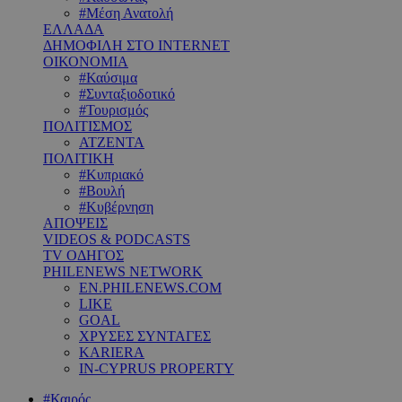
#Μέση Ανατολή
ΕΛΛΑΔΑ
ΔΗΜΟΦΙΛΗ ΣΤΟ INTERNET
ΟΙΚΟΝΟΜΙΑ
#Καύσιμα
#Συνταξιοδοτικό
#Τουρισμός
ΠΟΛΙΤΙΣΜΟΣ
ΑΤΖΕΝΤΑ
ΠΟΛΙΤΙΚΗ
#Κυπριακό
#Βουλή
#Κυβέρνηση
ΑΠΟΨΕΙΣ
VIDEOS & PODCASTS
TV ΟΔΗΓΟΣ
PHILENEWS NETWORK
EN.PHILENEWS.COM
LIKE
GOAL
ΧΡΥΣΕΣ ΣΥΝΤΑΓΕΣ
KARIERA
IN-CYPRUS PROPERTY
#Καιρός