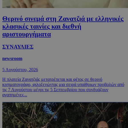
Θερινό σινεμά στη Ζανατζιά με ελληνικές
κλασικές ταινίες και διεθνή
αριστουργήματα
ΣΥΝΑΥΛΙΕΣ
newsroom
5 Αυγούστου, 2026
Η πλατεία Ζανατζιάς μετατρέπεται και φέτος σε θερινό
κινηματογράφο, φιλοξενώντας μια σειρά υπαίθριων προβολών από
τις 7 Αυγούστου μέχρι τις 5 Σεπτεμβρίου που συνδυάζουν
αγαπημένες...