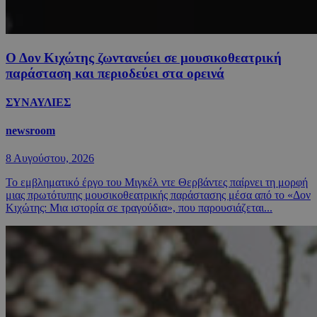
Ο Δον Κιχώτης ζωντανεύει σε μουσικοθεατρική
παράσταση και περιοδεύει στα ορεινά
ΣΥΝΑΥΛΙΕΣ
newsroom
8 Αυγούστου, 2026
Το εμβληματικό έργο του Μιγκέλ ντε Θερβάντες παίρνει τη μορφή
μιας πρωτότυπης μουσικοθεατρικής παράστασης μέσα από το «Δον
Κιχώτης: Μια ιστορία σε τραγούδια», που παρουσιάζεται...