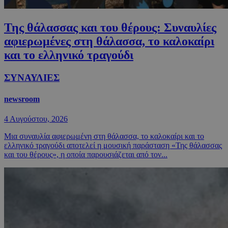
Της θάλασσας και του θέρους: Συναυλίες
αφιερωμένες στη θάλασσα, το καλοκαίρι
και το ελληνικό τραγούδι
ΣΥΝΑΥΛΙΕΣ
newsroom
4 Αυγούστου, 2026
Μια συναυλία αφιερωμένη στη θάλασσα, το καλοκαίρι και το
ελληνικό τραγούδι αποτελεί η μουσική παράσταση «Της θάλασσας
και του θέρους», η οποία παρουσιάζεται από τον...