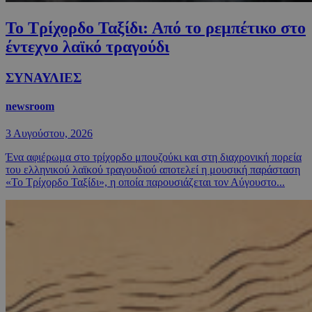
Το Τρίχορδο Ταξίδι: Από το ρεμπέτικο στο
έντεχνο λαϊκό τραγούδι
ΣΥΝΑΥΛΙΕΣ
newsroom
3 Αυγούστου, 2026
Ένα αφιέρωμα στο τρίχορδο μπουζούκι και στη διαχρονική πορεία
του ελληνικού λαϊκού τραγουδιού αποτελεί η μουσική παράσταση
«Το Τρίχορδο Ταξίδι», η οποία παρουσιάζεται τον Αύγουστο...