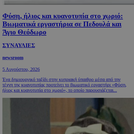
Φύση, ήλιος και κυανοτυπία στο χωριό:
Βιωματικά εργαστήρια σε Πεδουλά και
Άγιο Θεόδωρο
ΣΥΝΑΥΛΙΕΣ
newsroom
5 Αυγούστου, 2026
Ένα δημιουργικό ταξίδι στην κυπριακή ύπαιθρο μέσα από την
τέχνη της κυανοτυπίας προτείνει το βιωματικό εργαστήρι «Φύση,
ήλιος και κυανοτυπία στο χωριό», το οποίο παρουσιάζεται...